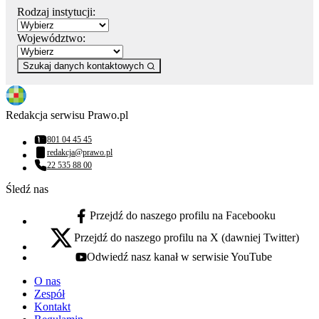
Rodzaj instytucji:
Województwo:
Szukaj danych kontaktowych
Redakcja serwisu Prawo.pl
801 04 45 45
Numer telefonu:
redakcja@prawo.pl
Adres email:
22 535 88 00
Numer telefonu:
Śledź nas
Przejdź do naszego profilu na Facebooku
facebook - otwiera się w nowej karcie
Przejdź do naszego profilu na X (dawniej Twitter)
x - otwiera się w nowej karcie
Odwiedź nasz kanał w serwisie YouTube
youtube - otwiera się w nowej karcie
O nas
Zespół
Kontakt