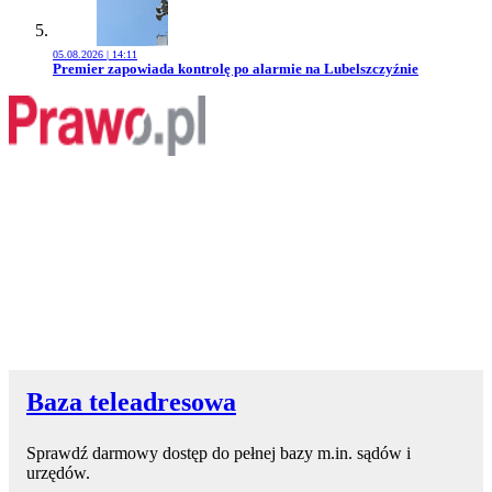
05.08.2026 | 14:11
Przejdź do artykułu:
Premier zapowiada kontrolę po alarmie na Lubelszczyźnie
Baza teleadresowa
Sprawdź darmowy dostęp do pełnej bazy m.in. sądów i
urzędów.