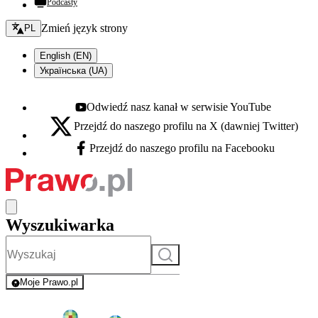
Podcasty
Zmień język - bieżący:
Zmień język strony
PL
English (EN)
Українська (UA)
Odwiedź nasz kanał w serwisie YouTube
Youtube - otwiera się w nowej karcie
Przejdź do naszego profilu na X (dawniej Twitter)
X - otwiera się w nowej karcie
Przejdź do naszego profilu na Facebooku
Facebook - otwiera się w nowej karcie
Wyszukiwarka
Szukaj
Moje Prawo.pl
- rejestracja i logowanie do serwisu