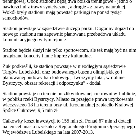
treningową. Obok stadionu będą dwa boiska treningowe - jedno o
nawierzchni z trawy syntetycznej, a drugie - z trawy naturalnej.
Wokół bryły stadionu mają powstać parkingi na ponad tysiąc
samochodów.
Stadion powstaje w sąsiedztwie dużego parku. Dogodny dojazd do
nowego stadionu ma zapewnić planowana przebudowa układu
komunikacyjnego w tym rejonie.
Stadion będzie służył nie tylko sportowcom, ale też mają być na nim
urządzane koncerty i inne imprezy kulturalne.
Żuk podkreślił, że stadion powstaje w nieodległym sąsiedztwie
Targów Lubelskich oraz budowanego basenu olimpijskiego i
planowanej budowy hali lodowej. „Tworzymy tutaj, w dolinie
Bystrzycy, obszar rekreacji i odpoczynku” - dodał.
Stadion powstaje na terenie po zlikwidowanej cukrowni w Lublinie,
w pobliżu rzeki Bystrzycy. Miasto za przejęcie prawa użytkowania
wieczystego 18 ha terenu przy ul. Krochmalnej zapłaciło Krajowej
Spółce Cukrowej 9,5 mln zł.
Całkowity koszt inwestycji to 155 mln zł. Ponad 67 mln zł dotacji
na ten cel miasto uzyskało z Regionalnego Programu Operacyjnego
Województwa Lubelskiego na lata 2007-2013.