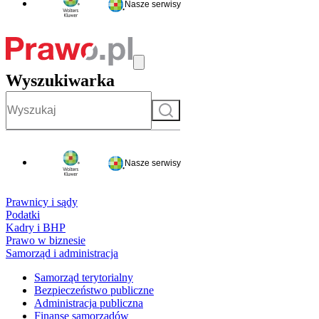
Nasze serwisy
Wyszukiwarka
Szukaj
Nasze serwisy
Prawnicy i sądy
Podatki
Kadry i BHP
Prawo w biznesie
Samorząd i administracja
Samorząd terytorialny
Bezpieczeństwo publiczne
Administracja publiczna
Finanse samorządów