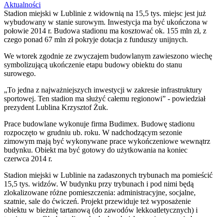
Aktualności
Stadion miejski w Lublinie z widownią na 15,5 tys. miejsc jest już
wybudowany w stanie surowym. Inwestycja ma być ukończona w
połowie 2014 r. Budowa stadionu ma kosztować ok. 155 mln zł, z
czego ponad 67 mln zł pokryje dotacja z funduszy unijnych.
We wtorek zgodnie ze zwyczajem budowlanym zawieszono wiechę
symbolizującą ukończenie etapu budowy obiektu do stanu
surowego.
„To jedna z najważniejszych inwestycji w zakresie infrastruktury
sportowej. Ten stadion ma służyć całemu regionowi” - powiedział
prezydent Lublina Krzysztof Żuk.
Prace budowlane wykonuje firma Budimex. Budowę stadionu
rozpoczęto w grudniu ub. roku. W nadchodzącym sezonie
zimowym mają być wykonywane prace wykończeniowe wewnątrz
budynku. Obiekt ma być gotowy do użytkowania na koniec
czerwca 2014 r.
Stadion miejski w Lublinie na zadaszonych trybunach ma pomieścić
15,5 tys. widzów. W budynku przy trybunach i pod nimi będą
zlokalizowane różne pomieszczenia: administracyjne, socjalne,
szatnie, sale do ćwiczeń. Projekt przewiduje też wyposażenie
obiektu w bieżnię tartanową (do zawodów lekkoatletycznych) i