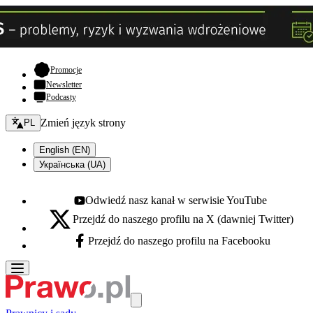
- otwiera się w nowej karcie
Promocje
Newsletter
Podcasty
Zmień język - bieżący:
Zmień język strony
PL
English (EN)
Українська (UA)
Odwiedź nasz kanał w serwisie YouTube
Youtube - otwiera się w nowej karcie
Przejdź do naszego profilu na X (dawniej Twitter)
X - otwiera się w nowej karcie
Przejdź do naszego profilu na Facebooku
Facebook - otwiera się w nowej karcie