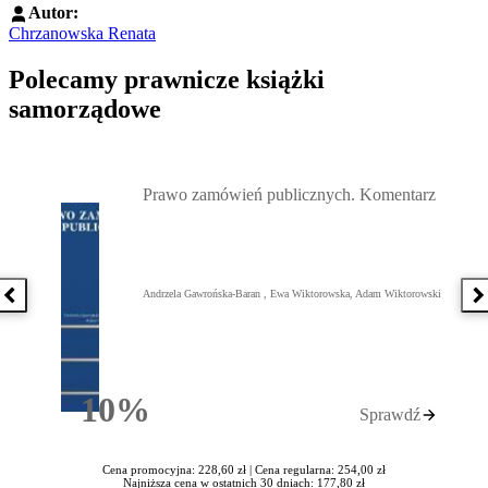
Autor:
Chrzanowska Renata
Polecamy prawnicze książki
samorządowe
Przejdź do: Prawo zamówień publicznych. Komentarz, Andrzela G
Prawo zamówień publicznych. Komentarz
Andrzela Gawrońska-Baran , Ewa Wiktorowska, Adam Wiktorowski
Poprzednia książka
N
10%
Sprawdź
Rabatu
Cena promocyjna: 228,60 zł |
Cena regularna: 254,00 zł
Najniższa cena w ostatnich 30 dniach: 177,80 zł