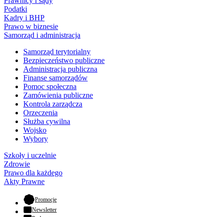
Prawnicy i sądy
Podatki
Kadry i BHP
Prawo w biznesie
Samorząd i administracja
Samorząd terytorialny
Bezpieczeństwo publiczne
Administracja publiczna
Finanse samorządów
Pomoc społeczna
Zamówienia publiczne
Kontrola zarządcza
Orzeczenia
Służba cywilna
Wojsko
Wybory
Szkoły i uczelnie
Zdrowie
Prawo dla każdego
Akty Prawne
- otwiera się w nowej karcie
Promocje
Newsletter