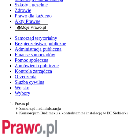
Szkoły i uczelnie
Zdrowie
Prawo dla każdego
Akty Prawne
Moje Prawo.pl
- rejestracja i logowanie do serwisu
Samorząd terytorialny
Bezpieczeństwo publiczne
Administracja publiczna
Finanse samorządów
Pomoc społeczna
Zamówienia publiczne
Kontrola zarządcza
Orzeczenia
Służba cywilna
Wojsko
Wybory
Prawo.pl
Samorząd i administracja
Konsorcjum Budimexu z kontraktem na instalację w EC Siekierki