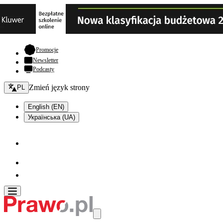
- otwiera się w nowej karcie
Promocje
Newsletter
Podcasty
Zmień język - bieżący:
Zmień język strony
PL
English (EN)
Українська (UA)