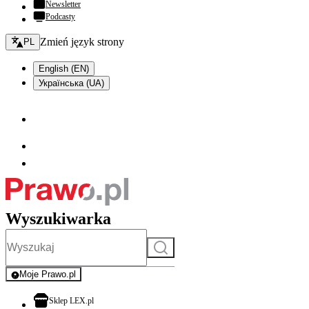
Newsletter
Podcasty
Zmień język - bieżący:
Zmień język strony
PL
English (EN)
Українська (UA)
Wyszukiwarka
Szukaj
Moje Prawo.pl
- rejestracja i logowanie do serwisu
otwiera się w nowej karcie
Sklep LEX.pl