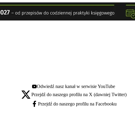
Odwiedź nasz kanał w serwisie YouTube
Youtube - otwiera się w nowej karcie
Przejdź do naszego profilu na X (dawniej Twitter)
X - otwiera się w nowej karcie
Przejdź do naszego profilu na Facebooku
Facebook - otwiera się w nowej karcie