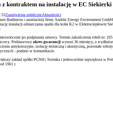
 kontraktem na instalację w EC Siekierki
1:52
Zamówienia publiczne
Aktualności
jum Budimexu i austriackiej firmy Andritz Energy Environment Gmb
ację instalacji odsiarczania spalin dla kotła K2 w Elektrociepłowni Si
.
niezwłocznie po podpisaniu umowy. Termin zakończenia robót to: 105 t
 końcowy. Podstawowy
okres gwarancji
wynosi 36 miesięcy, a wydłużon
enia antykorozyjne, izolację termiczną i akustyczną, pozostałe robo
itycznych - podano w komunikacie.
iększy zakład spółki PGNiG Termika i jednocześnie największa w Pols
od 1961 r.
awrońska-Baran , Ewa Wiktorowska, Adam Wiktorowski - otwiera się