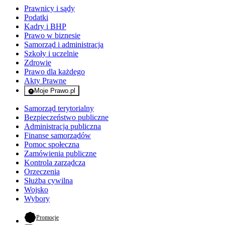
Prawnicy i sądy
Podatki
Kadry i BHP
Prawo w biznesie
Samorząd i administracja
Szkoły i uczelnie
Zdrowie
Prawo dla każdego
Akty Prawne
Moje Prawo.pl
- rejestracja i logowanie do serwisu
Samorząd terytorialny
Bezpieczeństwo publiczne
Administracja publiczna
Finanse samorządów
Pomoc społeczna
Zamówienia publiczne
Kontrola zarządcza
Orzeczenia
Służba cywilna
Wojsko
Wybory
- otwiera się w nowej karcie
Promocje