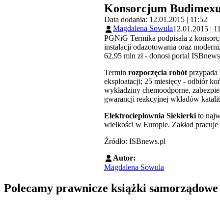
Konsorcjum Budimexu z
Data dodania: 12.01.2015 | 11:52
Magdalena Sowula
12.01.2015 | 1
PGNiG Termika podpisała z konsorc
instalacji odazotowania oraz moderniz
62,95 mln zł - donosi portal ISBnews
Termin
rozpoczęcia robót
przypada 
eksploatacji; 25 miesięcy - odbiór
wykładziny chemoodporne, zabezpiecz
gwarancji reakcyjnej wkładów katal
Elektrociepłownia Siekierki
to najw
wielkości w Europie. Zakład pracuje 
Źródło: ISBnews.pl
Autor:
Magdalena Sowula
Polecamy prawnicze książki samorządowe
Przejdź do: Prawo zamówień publicznych. Komentarz, Andrzela G