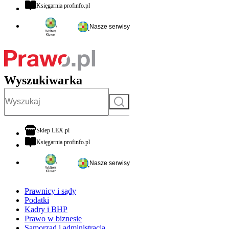
otwiera się w nowej karcie
Księgarnia profinfo.pl
Nasze serwisy
Wyszukiwarka
Szukaj
otwiera się w nowej karcie
Sklep LEX.pl
otwiera się w nowej karcie
Księgarnia profinfo.pl
Nasze serwisy
Prawnicy i sądy
Podatki
Kadry i BHP
Prawo w biznesie
Samorząd i administracja