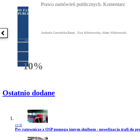
Prawo zamówień publicznych. Komentarz
Andrzela Gawrońska-Baran , Ewa Wiktorowska, Adam Wiktorowski
Poprzednia książka
10%
Rabatu
Ostatnio dodane
13:35
Przejdź do artykułu:
Psy ratownicze z OSP pomogą innym służbom - nowelizacja trafi do pr