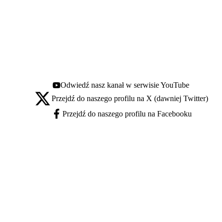
Odwiedź nasz kanał w serwisie YouTube
Youtube - otwiera się w nowej karcie
Przejdź do naszego profilu na X (dawniej Twitter)
X - otwiera się w nowej karcie
Przejdź do naszego profilu na Facebooku
Facebook - otwiera się w nowej karcie