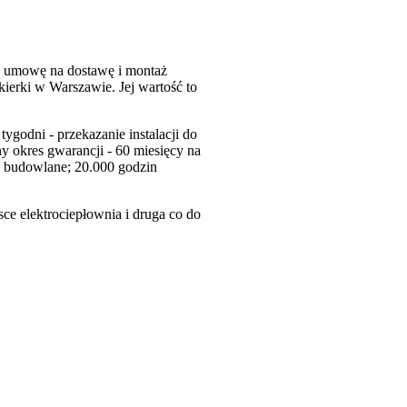
H umowę na dostawę i montaż
ekierki w Warszawie. Jej wartość to
ygodni - przekazanie instalacji do
y okres gwarancji - 60 miesięcy na
ty budowlane; 20.000 godzin
ce elektrociepłownia i druga co do
 w nowym oknie