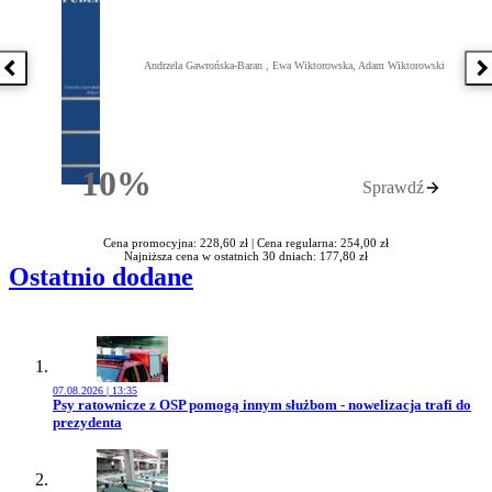
Andrzela Gawrońska-Baran , Ewa Wiktorowska, Adam Wiktorowski
Poprzednia książka
N
10%
Sprawdź
Rabatu
Cena promocyjna: 228,60 zł |
Cena regularna: 254,00 zł
Najniższa cena w ostatnich 30 dniach: 177,80 zł
Ostatnio dodane
07.08.2026 | 13:35
Przejdź do artykułu:
Psy ratownicze z OSP pomogą innym służbom - nowelizacja trafi do
prezydenta