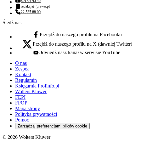
801 04 45 45
Numer telefonu:
redakcja@prawo.pl
Adres email:
22 535 88 00
Numer telefonu:
Śledź nas
Przejdź do naszego profilu na Facebooku
facebook - otwiera się w nowej karcie
Przejdź do naszego profilu na X (dawniej Twitter)
x - otwiera się w nowej karcie
Odwiedź nasz kanał w serwisie YouTube
youtube - otwiera się w nowej karcie
O nas
Zespół
Kontakt
Regulamin
Księgarnia Profinfo.pl
Wolters Kluwer
FEPI
FPOP
Mapa strony
Polityka prywatności
Pomoc
Zarządzaj preferencjami plików cookie
© 2026 Wolters Kluwer