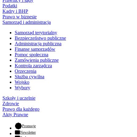
Prawnicy i sądy
Podatki
Kadry i BHP
Prawo w biznesie
Samorząd i administracja
Samorząd terytorialny
Bezpieczeństwo publiczne
Administracja publiczna
Finanse samorządów
Pomoc społeczna
Zamówienia publiczne
Kontrola zarządcza
Orzeczenia
Służba cywilna
Wojsko
Wybory
Szkoły i uczelnie
Zdrowie
Prawo dla każdego
Akty Prawne
- otwiera się w nowej karcie
Promocje
Newsletter