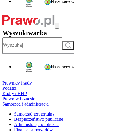
Nasze serwisy
Wyszukiwarka
Szukaj
Nasze serwisy
Prawnicy i sądy
Podatki
Kadry i BHP
Prawo w biznesie
Samorząd i administracja
Samorząd terytorialny
Bezpieczeństwo publiczne
Administracja publiczna
Finanse samorządów