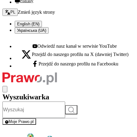
Podcasty
Zmień język - bieżący:
Zmień język strony
PL
English (EN)
Українська (UA)
Odwiedź nasz kanał w serwisie YouTube
Youtube - otwiera się w nowej karcie
Przejdź do naszego profilu na X (dawniej Twitter)
X - otwiera się w nowej karcie
Przejdź do naszego profilu na Facebooku
Facebook - otwiera się w nowej karcie
Wyszukiwarka
Szukaj
Moje Prawo.pl
- rejestracja i logowanie do serwisu