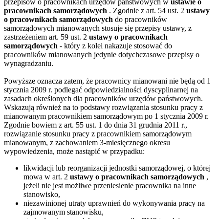
przepisów o pracownikach urzędów państwowych w
ustawie o
pracownikach samorządowych
. Zgodnie z art. 54 ust. 2
ustawy
o pracownikach samorządowych
do pracowników
samorządowych mianowanych stosuje się przepisy ustawy, z
zastrzeżeniem art. 59 ust. 2
ustawy o pracownikach
samorządowych
- który z kolei nakazuje stosować do
pracowników mianowanych jedynie dotychczasowe przepisy o
wynagradzaniu.
Powyższe oznacza zatem, że pracownicy mianowani nie będą od 1
stycznia 2009 r. podlegać odpowiedzialności dyscyplinarnej na
zasadach określonych dla pracowników urzędów państwowych.
Wskazują również na to podstawy rozwiązania stosunku pracy z
mianowanym pracownikiem samorządowym po 1 stycznia 2009 r.
Zgodnie bowiem z art. 55 ust. 1 do dnia 31 grudnia 2011 r.,
rozwiązanie stosunku pracy z pracownikiem samorządowym
mianowanym, z zachowaniem 3-miesięcznego okresu
wypowiedzenia, może nastąpić w przypadku:
likwidacji lub reorganizacji jednostki samorządowej, o której
mowa w art. 2
ustawy o pracownikach samorządowych
,
jeżeli nie jest możliwe przeniesienie pracownika na inne
stanowisko,
niezawinionej utraty uprawnień do wykonywania pracy na
zajmowanym stanowisku,