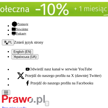
- otwiera się w nowej karcie
Promocje
Newsletter
Podcasty
Zmień język - bieżący:
Zmień język strony
PL
English (EN)
Українська (UA)
Odwiedź nasz kanał w serwisie YouTube
Youtube - otwiera się w nowej karcie
Przejdź do naszego profilu na X (dawniej Twitter)
X - otwiera się w nowej karcie
Przejdź do naszego profilu na Facebooku
Facebook - otwiera się w nowej karcie