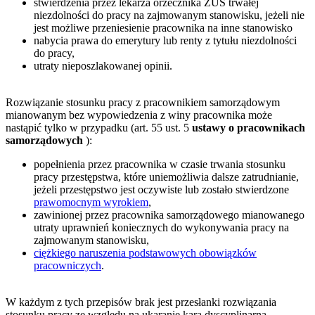
stwierdzenia przez lekarza orzecznika ZUS trwałej
niezdolności do pracy na zajmowanym stanowisku, jeżeli nie
jest możliwe przeniesienie pracownika na inne stanowisko
nabycia prawa do emerytury lub renty z tytułu niezdolności
do pracy,
utraty nieposzlakowanej opinii.
Rozwiązanie stosunku pracy z pracownikiem samorządowym
mianowanym bez wypowiedzenia z winy pracownika może
nastąpić tylko w przypadku (art. 55 ust. 5
ustawy o pracownikach
samorządowych
):
popełnienia przez pracownika w czasie trwania stosunku
pracy przestępstwa, które uniemożliwia dalsze zatrudnianie,
jeżeli przestępstwo jest oczywiste lub zostało stwierdzone
prawomocnym wyrokiem
,
zawinionej przez pracownika samorządowego mianowanego
utraty uprawnień koniecznych do wykonywania pracy na
zajmowanym stanowisku,
ciężkiego naruszenia podstawowych obowiązków
pracowniczych
.
W każdym z tych przepisów brak jest przesłanki rozwiązania
stosunku pracy ze względu na ukaranie karą dyscyplinarną