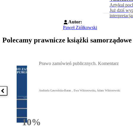
Artykuł poc
Już dziś wy
interpretacj
Autor:
Paweł Ziółkowski
Polecamy prawnicze książki samorządowe
Przejdź do: Prawo zamówień publicznych. Komentarz, Andrzela G
Prawo zamówień publicznych. Komentarz
Andrzela Gawrońska-Baran , Ewa Wiktorowska, Adam Wiktorowski
Poprzednia książka
10%
Rabatu