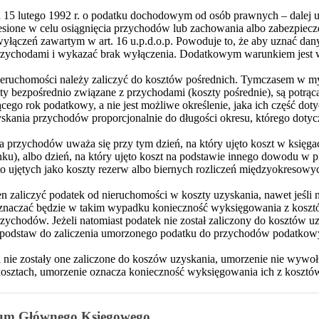
ia 15 lutego 1992 r. o podatku dochodowym od osób prawnych – dalej u
esione w celu osiągnięcia przychodów lub zachowania albo zabezpiecz
ączeń zawartym w art. 16 u.p.d.o.p. Powoduje to, że aby uznać dany
rzychodami i wykazać brak wyłączenia. Dodatkowym warunkiem jest 
 nieruchomości należy zaliczyć do kosztów pośrednich. Tymczasem w myśl
y bezpośrednio związane z przychodami (koszty pośrednie), są potrącal
ącego rok podatkowy, a nie jest możliwe określenie, jaka ich część d
skania przychodów proporcjonalnie do długości okresu, którego dotyc
ia przychodów uważa się przy tym dzień, na który ujęto koszt w księ
nku), albo dzień, na który ujęto koszt na podstawie innego dowodu w p
to ujętych jako koszty rezerw albo biernych rozliczeń międzyokresowy
zaliczyć podatek od nieruchomości w koszty uzyskania, nawet jeśli ni
oznaczać będzie w takim wypadku konieczność wyksięgowania z koszt
zychodów. Jeżeli natomiast podatek nie został zaliczony do kosztów uz
 podstaw do zaliczenia umorzonego podatku do przychodów podatkow
eli nie zostały one zaliczone do koszów uzyskania, umorzenie nie wywo
w kosztach, umorzenie oznacza konieczność wyksięgowania ich z kosztó
um Głównego Księgowego