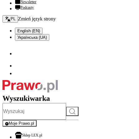
Newsletter
Podcasty
Zmień język - bieżący:
Zmień język strony
PL
English (EN)
Українська (UA)
Wyszukiwarka
Szukaj
Moje Prawo.pl
- rejestracja i logowanie do serwisu
otwiera się w nowej karcie
Sklep LEX.pl