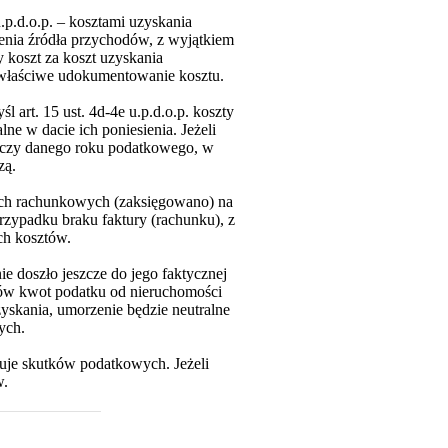
.p.d.o.p. – kosztami uzyskania
enia źródła przychodów, z wyjątkiem
 koszt za koszt uzyskania
właściwe udokumentowanie kosztu.
 art. 15 ust. 4d-4e u.p.d.o.p. koszty
ne w dacie ich poniesienia. Jeżeli
otyczy danego roku podatkowego, w
zą.
gach rachunkowych (zaksięgowano) na
rzypadku braku faktury (rachunku), z
ch kosztów.
e doszło jeszcze do jego faktycznej
ów kwot podatku od nieruchomości
yskania, umorzenie będzie neutralne
ych.
łuje skutków podatkowych. Jeżeli
w.