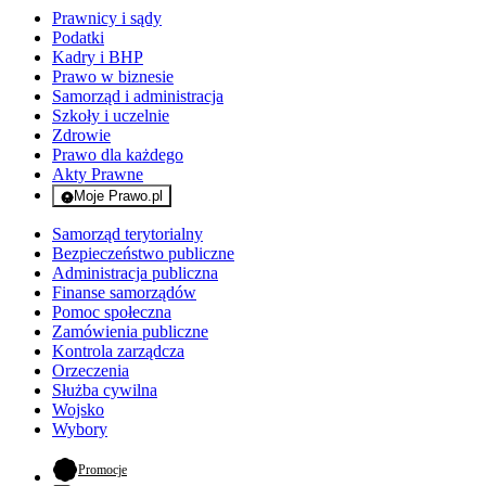
Prawnicy i sądy
Podatki
Kadry i BHP
Prawo w biznesie
Samorząd i administracja
Szkoły i uczelnie
Zdrowie
Prawo dla każdego
Akty Prawne
Moje Prawo.pl
- rejestracja i logowanie do serwisu
Samorząd terytorialny
Bezpieczeństwo publiczne
Administracja publiczna
Finanse samorządów
Pomoc społeczna
Zamówienia publiczne
Kontrola zarządcza
Orzeczenia
Służba cywilna
Wojsko
Wybory
- otwiera się w nowej karcie
Promocje