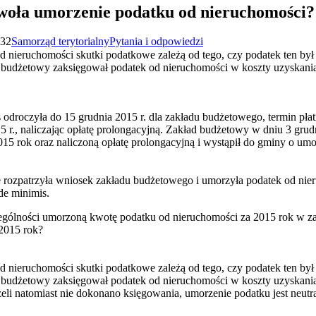
woła umorzenie podatku od nieruchomości?
:32
Samorząd terytorialny
Pytania i odpowiedzi
nieruchomości skutki podatkowe zależą od tego, czy podatek ten był
 budżetowy zaksięgował podatek od nieruchomości w koszty uzyskania
droczyła do 15 grudnia 2015 r. dla zakładu budżetowego, termin płat
15 r., naliczając opłatę prolongacyjną. Zakład budżetowy w dniu 3 grudn
015 rok oraz naliczoną opłatę prolongacyjną i wystąpił do gminy o um
.
 rozpatrzyła wniosek zakładu budżetowego i umorzyła podatek od nier
de minimis.
zególności umorzoną kwotę podatku od nieruchomości za 2015 rok w z
2015 rok?
nieruchomości skutki podatkowe zależą od tego, czy podatek ten był
 budżetowy zaksięgował podatek od nieruchomości w koszty uzyskania
eli natomiast nie dokonano księgowania, umorzenie podatku jest neutr