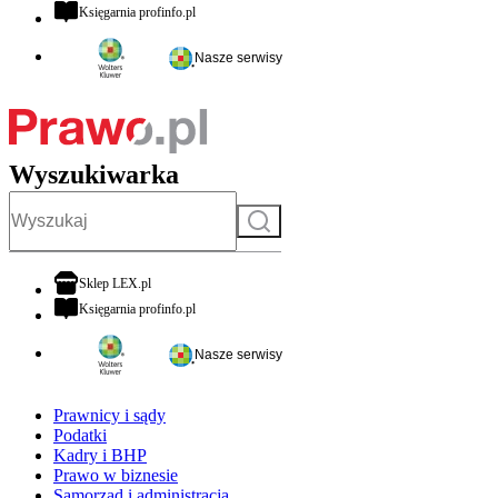
otwiera się w nowej karcie
Księgarnia profinfo.pl
Nasze serwisy
Wyszukiwarka
Szukaj
otwiera się w nowej karcie
Sklep LEX.pl
otwiera się w nowej karcie
Księgarnia profinfo.pl
Nasze serwisy
Prawnicy i sądy
Podatki
Kadry i BHP
Prawo w biznesie
Samorząd i administracja