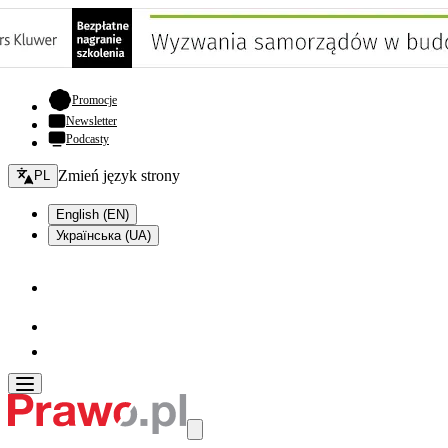
- otwiera się w nowej karcie
Promocje
Newsletter
Podcasty
Zmień język - bieżący:
Zmień język strony
PL
English (EN)
Українська (UA)