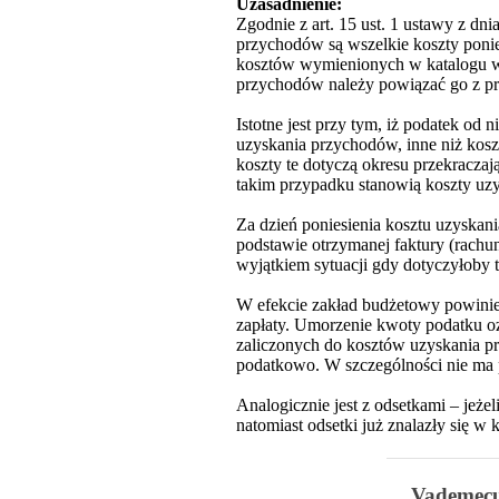
Uzasadnienie:
Zgodnie z art. 15 ust. 1 ustawy z dn
przychodów są wszelkie koszty poni
kosztów wymienionych w katalogu wył
przychodów należy powiązać go z p
Istotne jest przy tym, iż podatek od
uzyskania przychodów, inne niż koszt
koszty te dotyczą okresu przekraczaj
takim przypadku stanowią koszty uzy
Za dzień poniesienia kosztu uzyskan
podstawie otrzymanej faktury (rachu
wyjątkiem sytuacji gdy dotyczyłoby 
W efekcie zakład budżetowy powinien 
zapłaty. Umorzenie kwoty podatku 
zaliczonych do kosztów uzyskania pr
podatkowo. W szczególności nie ma
Analogicznie jest z odsetkami – jeż
natomiast odsetki już znalazły się 
Vademec