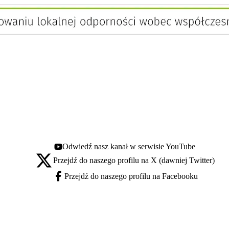
Odwiedź nasz kanał w serwisie YouTube
Youtube - otwiera się w nowej karcie
Przejdź do naszego profilu na X (dawniej Twitter)
X - otwiera się w nowej karcie
Przejdź do naszego profilu na Facebooku
Facebook - otwiera się w nowej karcie