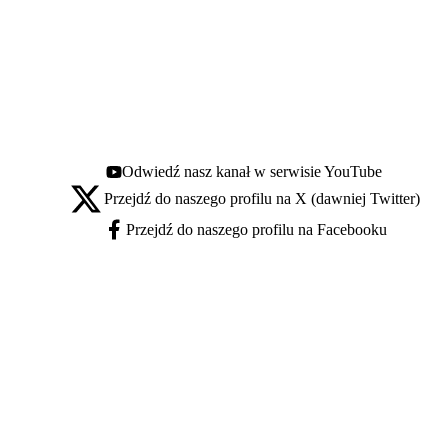
Odwiedź nasz kanał w serwisie YouTube
Youtube - otwiera się w nowej karcie
Przejdź do naszego profilu na X (dawniej Twitter)
X - otwiera się w nowej karcie
Przejdź do naszego profilu na Facebooku
Facebook - otwiera się w nowej karcie