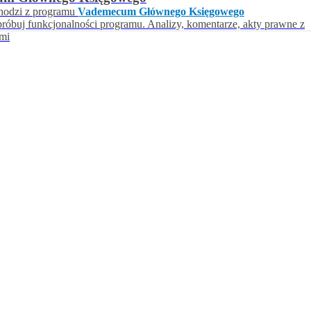
hodzi z programu
Vademecum Głównego Księgowego
próbuj funkcjonalności programu. Analizy, komentarze, akty prawne z
ami
awrońska-Baran , Ewa Wiktorowska, Adam Wiktorowski - otwiera się