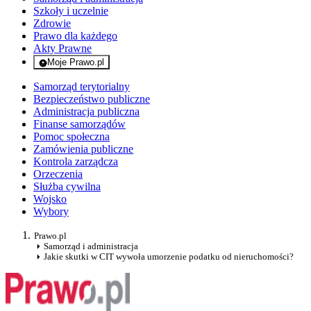
Szkoły i uczelnie
Zdrowie
Prawo dla każdego
Akty Prawne
Moje Prawo.pl
- rejestracja i logowanie do serwisu
Samorząd terytorialny
Bezpieczeństwo publiczne
Administracja publiczna
Finanse samorządów
Pomoc społeczna
Zamówienia publiczne
Kontrola zarządcza
Orzeczenia
Służba cywilna
Wojsko
Wybory
Prawo.pl
Samorząd i administracja
Jakie skutki w CIT wywoła umorzenie podatku od nieruchomości?