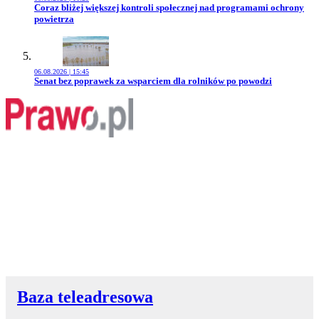
Przejdź do artykułu:
Coraz bliżej większej kontroli społecznej nad programami ochrony
powietrza
06.08.2026 | 15:45
Przejdź do artykułu:
Senat bez poprawek za wsparciem dla rolników po powodzi
Baza teleadresowa