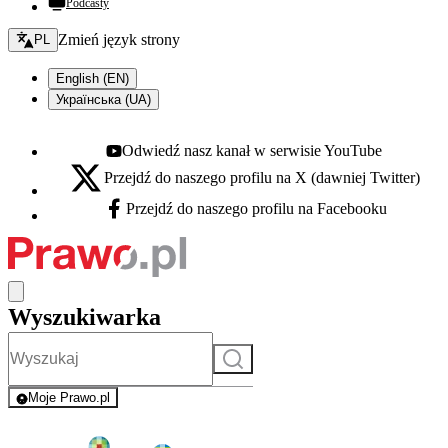
Podcasty
Zmień język - bieżący:
Zmień język strony
PL
English (EN)
Українська (UA)
Odwiedź nasz kanał w serwisie YouTube
Youtube - otwiera się w nowej karcie
Przejdź do naszego profilu na X (dawniej Twitter)
X - otwiera się w nowej karcie
Przejdź do naszego profilu na Facebooku
Facebook - otwiera się w nowej karcie
Wyszukiwarka
Szukaj
Moje Prawo.pl
- rejestracja i logowanie do serwisu