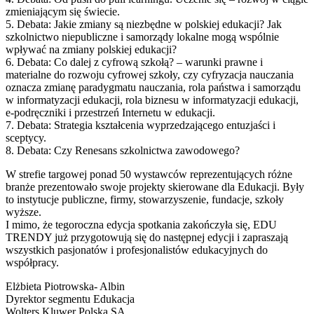
zmieniającym się świecie.
5. Debata: Jakie zmiany są niezbędne w polskiej edukacji? Jak
szkolnictwo niepubliczne i samorządy lokalne mogą wspólnie
wpływać na zmiany polskiej edukacji?
6. Debata: Co dalej z cyfrową szkołą? – warunki prawne i
materialne do rozwoju cyfrowej szkoły, czy cyfryzacja nauczania
oznacza zmianę paradygmatu nauczania, rola państwa i samorządu
w informatyzacji edukacji, rola biznesu w informatyzacji edukacji,
e-podręczniki i przestrzeń Internetu w edukacji.
7. Debata: Strategia kształcenia wyprzedzającego entuzjaści i
sceptycy.
8. Debata: Czy Renesans szkolnictwa zawodowego?
W strefie targowej ponad 50 wystawców reprezentujących różne
branże prezentowało swoje projekty skierowane dla Edukacji. Były
to instytucje publiczne, firmy, stowarzyszenie, fundacje, szkoły
wyższe.
I mimo, że tegoroczna edycja spotkania zakończyła się, EDU
TRENDY już przygotowują się do następnej edycji i zapraszają
wszystkich pasjonatów i profesjonalistów edukacyjnych do
współpracy.
Elżbieta Piotrowska- Albin
Dyrektor segmentu Edukacja
Wolters Kluwer Polska SA.