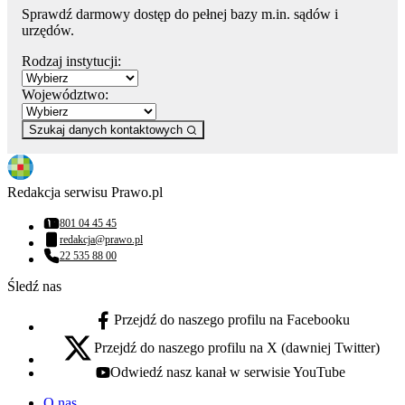
Sprawdź darmowy dostęp do pełnej bazy m.in. sądów i
urzędów.
Rodzaj instytucji:
Województwo:
Szukaj danych kontaktowych
Redakcja serwisu Prawo.pl
801 04 45 45
Numer telefonu:
redakcja@prawo.pl
Adres email:
22 535 88 00
Numer telefonu:
Śledź nas
Przejdź do naszego profilu na Facebooku
facebook - otwiera się w nowej karcie
Przejdź do naszego profilu na X (dawniej Twitter)
x - otwiera się w nowej karcie
Odwiedź nasz kanał w serwisie YouTube
youtube - otwiera się w nowej karcie
O nas