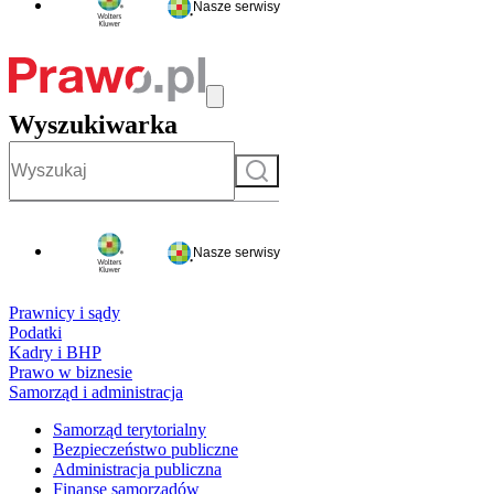
Nasze serwisy
Wyszukiwarka
Szukaj
Nasze serwisy
Prawnicy i sądy
Podatki
Kadry i BHP
Prawo w biznesie
Samorząd i administracja
Samorząd terytorialny
Bezpieczeństwo publiczne
Administracja publiczna
Finanse samorządów