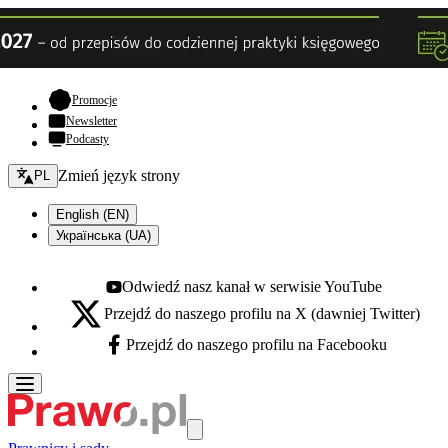
- otwiera się w nowej karcie
Promocje
Newsletter
Podcasty
Zmień język - bieżący:
Zmień język strony
PL
English (EN)
Українська (UA)
Odwiedź nasz kanał w serwisie YouTube
Youtube - otwiera się w nowej karcie
Przejdź do naszego profilu na X (dawniej Twitter)
X - otwiera się w nowej karcie
Przejdź do naszego profilu na Facebooku
Facebook - otwiera się w nowej karcie