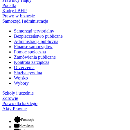
Prawnicy i sądy
Podatki
Kadry i BHP
Prawo w biznesie
Samorząd i administracja
Samorząd terytorialny
Bezpieczeństwo publiczne
Administracja publiczna
Finanse samorządów
Pomoc społeczna
Zamówienia publiczne
Kontrola zarządcza
Orzeczenia
Służba cywilna
Wojsko
Wybory
Szkoły i uczelnie
Zdrowie
Prawo dla każdego
Akty Prawne
- otwiera się w nowej karcie
Promocje
Newsletter