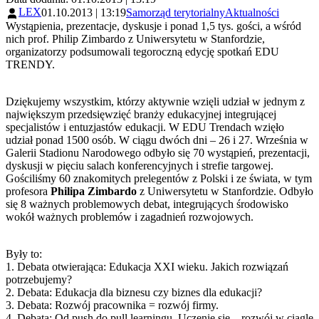
LEX
01.10.2013 | 13:19
Samorząd terytorialny
Aktualności
Wystąpienia, prezentacje, dyskusje i ponad 1,5 tys. gości, a wśród
nich prof. Philip Zimbardo z Uniwersytetu w Stanfordzie,
organizatorzy podsumowali tegoroczną edycję spotkań EDU
TRENDY.
Dziękujemy wszystkim, którzy aktywnie wzięli udział w jednym z
największym przedsięwzięć branży edukacyjnej integrującej
specjalistów i entuzjastów edukacji. W EDU Trendach wzięło
udział ponad 1500 osób. W ciągu dwóch dni – 26 i 27. Września w
Galerii Stadionu Narodowego odbyło się 70 wystąpień, prezentacji,
dyskusji w pięciu salach konferencyjnych i strefie targowej.
Gościliśmy 60 znakomitych prelegentów z Polski i ze świata, w tym
profesora
Philipa Zimbardo
z Uniwersytetu w Stanfordzie. Odbyło
się 8 ważnych problemowych debat, integrujących środowisko
wokół ważnych problemów i zagadnień rozwojowych.
Były to:
1. Debata otwierająca: Edukacja XXI wieku. Jakich rozwiązań
potrzebujemy?
2. Debata: Edukacja dla biznesu czy biznes dla edukacji?
3. Debata: Rozwój pracownika = rozwój firmy.
4. Debata: Od push do pull learningu. Uczenie się – rozwój w ciągle