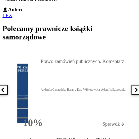
Autor:
LEX
Polecamy prawnicze książki
samorządowe
Przejdź do: Prawo zamówień publicznych. Komentarz, Andrzela G
Prawo zamówień publicznych. Komentarz
Andrzela Gawrońska-Baran , Ewa Wiktorowska, Adam Wiktorowski
Poprzednia książka
N
10%
Sprawdź
Rabatu