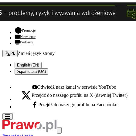
- otwiera się w nowej karcie
Promocje
Newsletter
Podcasty
Zmień język - bieżący:
Zmień język strony
PL
English (EN)
Українська (UA)
Odwiedź nasz kanał w serwisie YouTube
Youtube - otwiera się w nowej karcie
Przejdź do naszego profilu na X (dawniej Twitter)
X - otwiera się w nowej karcie
Przejdź do naszego profilu na Facebooku
Facebook - otwiera się w nowej karcie