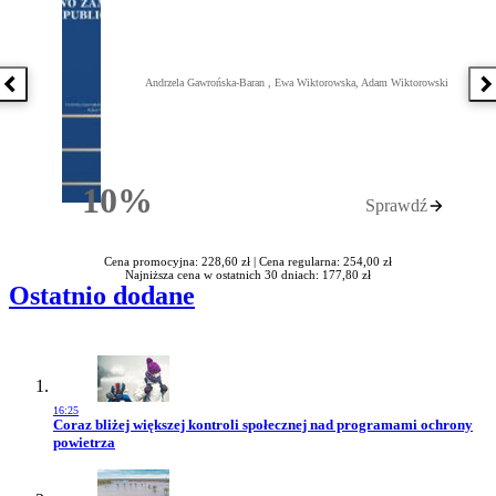
Andrzela Gawrońska-Baran , Ewa Wiktorowska, Adam Wiktorowski
Poprzednia książka
N
10%
Sprawdź
Rabatu
Cena promocyjna: 228,60 zł |
Cena regularna: 254,00 zł
Najniższa cena w ostatnich 30 dniach: 177,80 zł
Ostatnio dodane
16:25
Przejdź do artykułu:
Coraz bliżej większej kontroli społecznej nad programami ochrony
powietrza