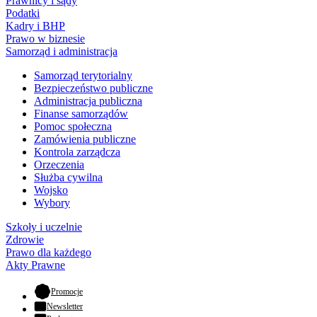
Prawnicy i sądy
Podatki
Kadry i BHP
Prawo w biznesie
Samorząd i administracja
Samorząd terytorialny
Bezpieczeństwo publiczne
Administracja publiczna
Finanse samorządów
Pomoc społeczna
Zamówienia publiczne
Kontrola zarządcza
Orzeczenia
Służba cywilna
Wojsko
Wybory
Szkoły i uczelnie
Zdrowie
Prawo dla każdego
Akty Prawne
- otwiera się w nowej karcie
Promocje
Newsletter