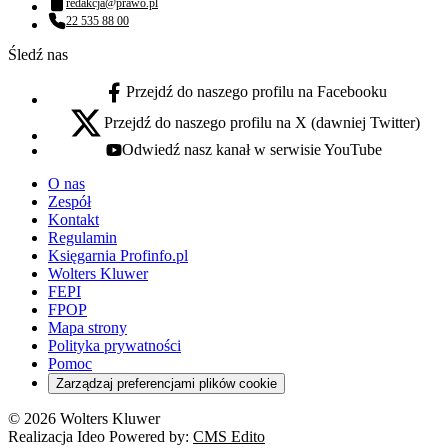
redakcja@prawo.pl
Adres email:
22 535 88 00
Numer telefonu:
Śledź nas
Przejdź do naszego profilu na Facebooku
facebook - otwiera się w nowej karcie
Przejdź do naszego profilu na X (dawniej Twitter)
x - otwiera się w nowej karcie
Odwiedź nasz kanał w serwisie YouTube
youtube - otwiera się w nowej karcie
O nas
Zespół
Kontakt
Regulamin
Księgarnia Profinfo.pl
Wolters Kluwer
FEPI
FPOP
Mapa strony
Polityka prywatności
Pomoc
Zarządzaj preferencjami plików cookie
© 2026 Wolters Kluwer
Realizacja Ideo Powered by:
CMS Edito