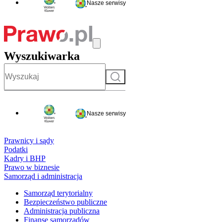
Nasze serwisy
Wyszukiwarka
Szukaj
Nasze serwisy
Prawnicy i sądy
Podatki
Kadry i BHP
Prawo w biznesie
Samorząd i administracja
Samorząd terytorialny
Bezpieczeństwo publiczne
Administracja publiczna
Finanse samorządów