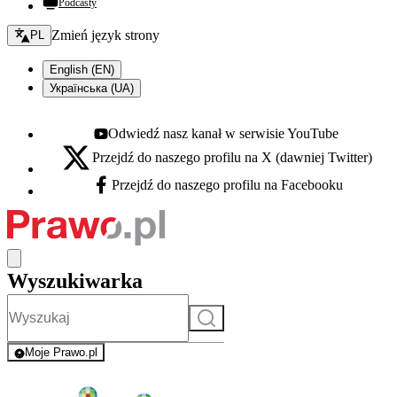
Podcasty
Zmień język - bieżący:
Zmień język strony
PL
English (EN)
Українська (UA)
Odwiedź nasz kanał w serwisie YouTube
Youtube - otwiera się w nowej karcie
Przejdź do naszego profilu na X (dawniej Twitter)
X - otwiera się w nowej karcie
Przejdź do naszego profilu na Facebooku
Facebook - otwiera się w nowej karcie
Wyszukiwarka
Szukaj
Moje Prawo.pl
- rejestracja i logowanie do serwisu