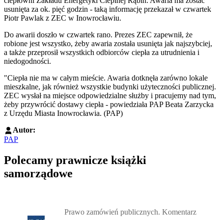
ciepłowni Zakładu Energetyki Cieplnej Rąbin. Awaria ma zostać
usunięta za ok. pięć godzin - taką informację przekazał w czwartek
Piotr Pawlak z ZEC w Inowrocławiu.
Do awarii doszło w czwartek rano. Prezes ZEC zapewnił, że
robione jest wszystko, żeby awaria została usunięta jak najszybciej,
a także przeprosił wszystkich odbiorców ciepła za utrudnienia i
niedogodności.
"Ciepła nie ma w całym mieście. Awaria dotknęła zarówno lokale
mieszkalne, jak również wszystkie budynki użyteczności publicznej.
ZEC wysłał na miejsce odpowiedzialne służby i pracujemy nad tym,
żeby przywrócić dostawy ciepła - powiedziała PAP Beata Zarzycka
z Urzędu Miasta Inowrocławia. (PAP)
Autor:
PAP
Polecamy prawnicze książki
samorządowe
Przejdź do: Prawo zamówień publicznych. Komentarz, Andrzela G
Prawo zamówień publicznych. Komentarz