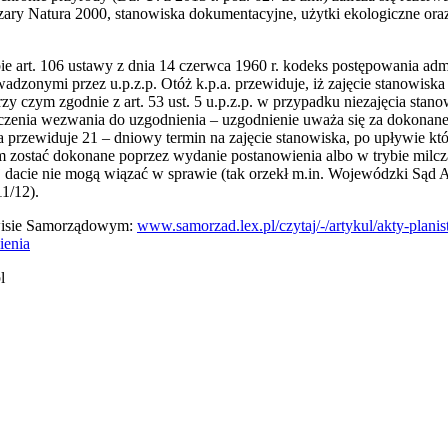
zary Natura 2000, stanowiska dokumentacyjne, użytki ekologiczne ora
e art. 106 ustawy z dnia 14 czerwca 1960 r. kodeks postępowania admi
zonymi przez u.p.z.p. Otóż k.p.a. przewiduje, iż zajęcie stanowiska
zy czym zgodnie z art. 53 ust. 5 u.p.z.p. w przypadku niezajęcia stan
ęczenia wezwania do uzgodnienia – uzgodnienie uważa się za dokonan
 przewiduje 21 – dniowy termin na zajęcie stanowiska, po upływie któ
 zostać dokonane poprzez wydanie postanowienia albo w trybie milc
 dacie nie mogą wiązać w sprawie (tak orzekł m.in. Wojewódzki Sąd A
11/12).
rwisie Samorządowym:
www.samorzad.lex.pl/czytaj/-/artykul/akty-plan
ienia
l