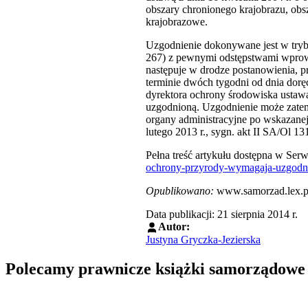
obszary chronionego krajobrazu, obs
krajobrazowe.
Uzgodnienie dokonywane jest w trybi
267) z pewnymi odstępstwami wprowad
następuje w drodze postanowienia, pr
terminie dwóch tygodni od dnia dor
dyrektora ochrony środowiska ustawa
uzgodnioną. Uzgodnienie może zatem
organy administracyjne po wskazanej
lutego 2013 r., sygn. akt II SA/Ol 13
Pełna treść artykułu dostępna w Se
ochrony-przyrody-wymagaja-uzgodn
Opublikowano:
www.samorzad.lex.p
Data publikacji: 21 sierpnia 2014 r.
Autor:
Justyna Gryczka-Jezierska
Polecamy prawnicze książki samorządowe