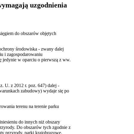
wymagają uzgodnienia
sięgiem do obszarów objętych
ochrony środowiska - zwany dalej
iu i zagospodarowaniu
ę jedynie w oparciu o pierwszą z ww.
 U. z 2012 r. poz. 647) dalej -
ę o warunkach zabudowy) wydaje się po
owania terenu na terenie parku
dniesieniu do innych niż obszary
przyrody. Do obszarów tych zgodnie z
aty przyrody, parki krajobrazowe,