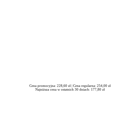
awrońska-Baran , Ewa Wiktorowska, Adam Wiktorowski - otwiera się
Cena promocyjna: 228,60 zł |
Cena regularna: 254,00 zł
Najniższa cena w ostatnich 30 dniach: 177,80 zł