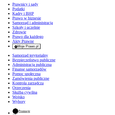
Prawnicy i sądy
Podatki
Kadry i BHP
Prawo w biznesie
Samorząd i administracja
Szkoły i uczelnie
Zdrowie
Prawo dla każdego
Akty Prawne
Moje Prawo.pl
- rejestracja i logowanie do serwisu
Samorząd terytorialny
Bezpieczeństwo publiczne
Administracja publiczna
Finanse samorządów
Pomoc społeczna
Zamówienia publiczne
Kontrola zarządcza
Orzeczenia
Służba cywilna
Wojsko
Wybory
- otwiera się w nowej karcie
Promocje