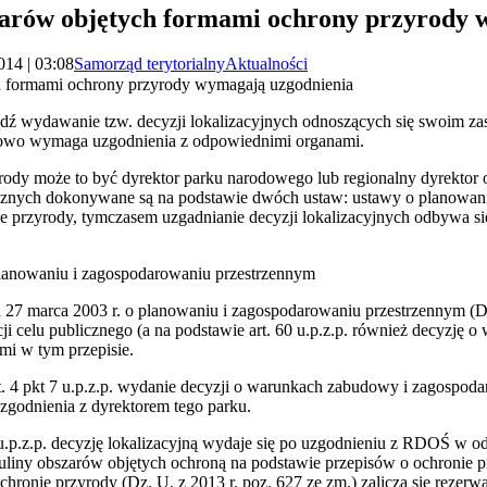
zarów objętych formami ochrony przyrody 
014 | 03:08
Samorząd terytorialny
Aktualności
h formami ochrony przyrody wymagają uzgodnienia
dź wydawanie tzw. decyzji lokalizacyjnych odnoszących się swoim za
owo wymaga uzgodnienia z odpowiednimi organami.
rody może to być dyrektor parku narodowego lub regionalny dyrektor 
znych dokonywane są na podstawie dwóch ustaw: ustawy o planowan
e przyrody, tymczasem uzgadnianie decyzji lokalizacyjnych odbywa si
lanowaniu i zagospodarowaniu przestrzennym
ia 27 marca 2003 r. o planowaniu i zagospodarowaniu przestrzennym (Dz.
tycji celu publicznego (a na podstawie art. 60 u.p.z.p. również decyzj
i w tym przepisie.
t. 4 pkt 7 u.p.z.p. wydanie decyzji o warunkach zabudowy i zagospodar
zgodnienia z dyrektorem tego parku.
 8 u.p.z.p. decyzję lokalizacyjną wydaje się po uzgodnieniu z RDOŚ w o
tuliny obszarów objętych ochroną na podstawie przepisów o ochronie 
chronie przyrody (Dz. U. z 2013 r. poz. 627 ze zm.) zalicza się rezerw