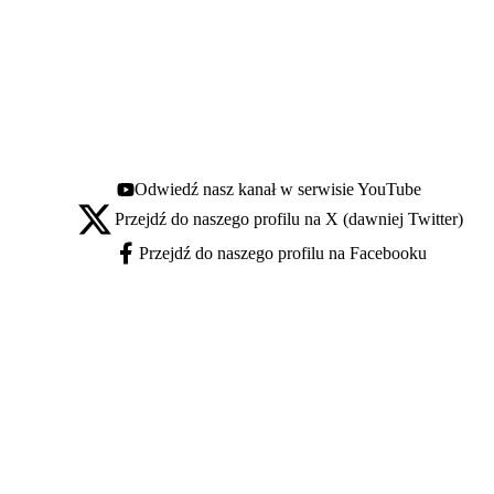
Odwiedź nasz kanał w serwisie YouTube
Youtube - otwiera się w nowej karcie
Przejdź do naszego profilu na X (dawniej Twitter)
X - otwiera się w nowej karcie
Przejdź do naszego profilu na Facebooku
Facebook - otwiera się w nowej karcie