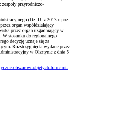
z zespoły przyrodniczo-
nistracyjnego (Dz. U. z 2013 r. poz.
 przez organ współdziałający
owiska przez organ uzgadniający w
e. W stosunku do regionalnego
rego decyzję uznaje się za
zącym. Rozstrzygnięcia wydane przez
dministracyjny w Olsztynie z dnia 5
istyczne-obszarow-objetych-formami-