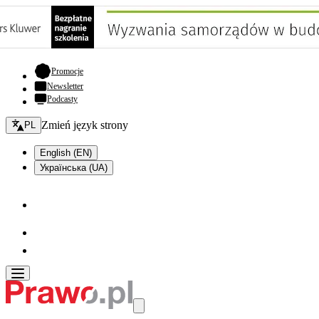
- otwiera się w nowej karcie
Promocje
Newsletter
Podcasty
Zmień język - bieżący:
Zmień język strony
PL
English (EN)
Українська (UA)