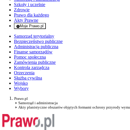
Szkoły i uczelnie
Zdrowie
Prawo dla każdego
Akty Prawne
Moje Prawo.pl
- rejestracja i logowanie do serwisu
Samorząd terytorialny
Bezpieczeństwo publiczne
Administracja publiczna
Finanse samorządów
Pomoc społeczna
Zamówienia publiczne
Kontrola zarządcza
Orzeczenia
Służba cywilna
Wojsko
Wybory
Prawo.pl
Samorząd i administracja
Akty planistyczne obszarów objętych formami ochrony przyrody wym