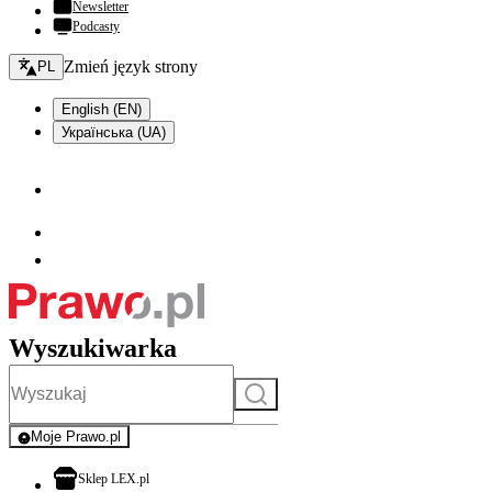
Newsletter
Podcasty
Zmień język - bieżący:
Zmień język strony
PL
English (EN)
Українська (UA)
Wyszukiwarka
Szukaj
Moje Prawo.pl
- rejestracja i logowanie do serwisu
otwiera się w nowej karcie
Sklep LEX.pl