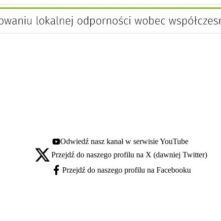
Odwiedź nasz kanał w serwisie YouTube
Youtube - otwiera się w nowej karcie
Przejdź do naszego profilu na X (dawniej Twitter)
X - otwiera się w nowej karcie
Przejdź do naszego profilu na Facebooku
Facebook - otwiera się w nowej karcie