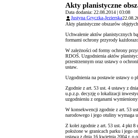
Akty planistyczne obs
Data dodania: 22.08.2014 | 03:08
Justyna Gryczka-Jezierska
22.08.2
Akty planistyczne obszarów objętyc
Uchwalenie aktów planistycznych bą
formami ochrony przyrody każdoraz
W zależności od formy ochrony przy
RDOŚ. Uzgodnienia aktów planistyc
przestrzennym oraz ustawy o ochroni
ustaw.
Uzgodnienia na postawie ustawy o p
Zgodnie z art. 53 ust. 4 ustawy z dn
u.p.z.p. decyzję o lokalizacji inwes
uzgodnieniu z organami wymienionym
W konsekwencji zgodnie z art. 53 us
narodowego i jego otuliny wymaga u
Z kolei zgodnie z art. 53 ust. 4 pkt
położone w granicach parku i jego o
ustawą z dnia 16 kwietnia 2004 r. o o