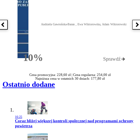
Andrzela Gawrońska-Baran , Ewa Wiktorowska, Adam Wiktorowski
Poprzednia książka
N
10%
Sprawdź
Rabatu
Cena promocyjna: 228,60 zł |
Cena regularna: 254,00 zł
Najniższa cena w ostatnich 30 dniach: 177,80 zł
Ostatnio dodane
16:25
Przejdź do artykułu:
Coraz bliżej większej kontroli społecznej nad programami ochrony
powietrza