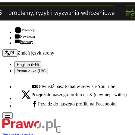
- otwiera się w nowej karcie
Promocje
Newsletter
Podcasty
Zmień język - bieżący:
Zmień język strony
PL
English (EN)
Українська (UA)
Odwiedź nasz kanał w serwisie YouTube
Youtube - otwiera się w nowej karcie
Przejdź do naszego profilu na X (dawniej Twitter)
X - otwiera się w nowej karcie
Przejdź do naszego profilu na Facebooku
Facebook - otwiera się w nowej karcie