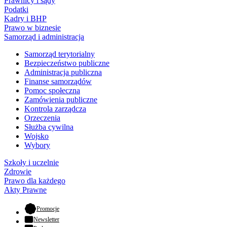
Prawnicy i sądy
Podatki
Kadry i BHP
Prawo w biznesie
Samorząd i administracja
Samorząd terytorialny
Bezpieczeństwo publiczne
Administracja publiczna
Finanse samorządów
Pomoc społeczna
Zamówienia publiczne
Kontrola zarządcza
Orzeczenia
Służba cywilna
Wojsko
Wybory
Szkoły i uczelnie
Zdrowie
Prawo dla każdego
Akty Prawne
- otwiera się w nowej karcie
Promocje
Newsletter