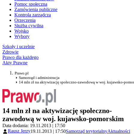
Pomoc społeczna
Zamówienia publiczne
Kontrola zarządcza
Orzeczenia
Służba cywilna
Wojsko
Wybory
Szkoły i uczelnie
Zdrowie
Prawo dla każdego
Akty Prawne
Prawo.pl
Samorząd i administracja
14 mln zł na aktywizację społeczno-zawodową w woj. kujawsko-pomo
14 mln zł na aktywizację społeczno-
zawodową w woj. kujawsko-pomorskim
Data dodania: 19.11.2013 | 17:50
Rausz Jerzy
19.11.2013 | 17:50
Samorząd terytorialny
Aktualności