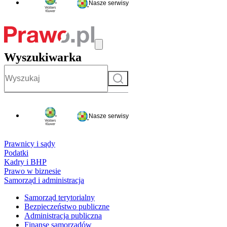
Nasze serwisy
Wyszukiwarka
Szukaj
Nasze serwisy
Prawnicy i sądy
Podatki
Kadry i BHP
Prawo w biznesie
Samorząd i administracja
Samorząd terytorialny
Bezpieczeństwo publiczne
Administracja publiczna
Finanse samorządów