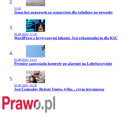
15:45
Przejdź do artykułu:
Senat bez poprawek za wsparciem dla rolników po powodzi
05.08.2026 | 17:50
Przejdź do artykułu:
WordPress z krytycznymi lukami. Jest rekomendacja dla KSC
05.08.2026 | 14:11
Przejdź do artykułu:
Premier zapowiada kontrolę po alarmie na Lubelszczyźnie
05.08.2026 | 05:30
Przejdź do artykułu:
Jest Centralny Rejestr Umów, tylko... czym jest umowa