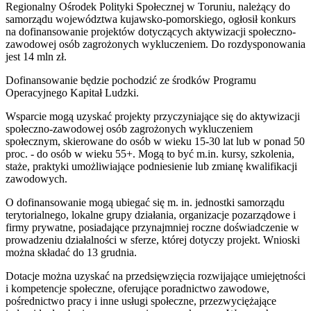
Regionalny Ośrodek Polityki Społecznej w Toruniu, należący do
samorządu województwa kujawsko-pomorskiego, ogłosił konkurs
na dofinansowanie projektów dotyczących aktywizacji społeczno-
zawodowej osób zagrożonych wykluczeniem. Do rozdysponowania
jest 14 mln zł.
Dofinansowanie będzie pochodzić ze środków Programu
Operacyjnego Kapitał Ludzki.
Wsparcie mogą uzyskać projekty przyczyniające się do aktywizacji
społeczno-zawodowej osób zagrożonych wykluczeniem
społecznym, skierowane do osób w wieku 15-30 lat lub w ponad 50
proc. - do osób w wieku 55+. Mogą to być m.in. kursy, szkolenia,
staże, praktyki umożliwiające podniesienie lub zmianę kwalifikacji
zawodowych.
O dofinansowanie mogą ubiegać się m. in. jednostki samorządu
terytorialnego, lokalne grupy działania, organizacje pozarządowe i
firmy prywatne, posiadające przynajmniej roczne doświadczenie w
prowadzeniu działalności w sferze, której dotyczy projekt. Wnioski
można składać do 13 grudnia.
Dotacje można uzyskać na przedsięwzięcia rozwijające umiejętności
i kompetencje społeczne, oferujące poradnictwo zawodowe,
pośrednictwo pracy i inne usługi społeczne, przezwyciężające