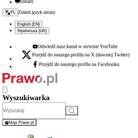
Podcasty
Zmień język - bieżący:
Zmień język strony
PL
English (EN)
Українська (UA)
Odwiedź nasz kanał w serwisie YouTube
Youtube - otwiera się w nowej karcie
Przejdź do naszego profilu na X (dawniej Twitter)
X - otwiera się w nowej karcie
Przejdź do naszego profilu na Facebooku
Facebook - otwiera się w nowej karcie
Wyszukiwarka
Szukaj
Moje Prawo.pl
- rejestracja i logowanie do serwisu