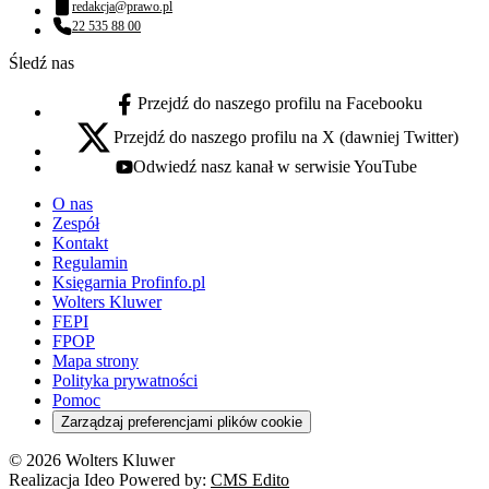
redakcja@prawo.pl
Adres email:
22 535 88 00
Numer telefonu:
Śledź nas
Przejdź do naszego profilu na Facebooku
facebook - otwiera się w nowej karcie
Przejdź do naszego profilu na X (dawniej Twitter)
x - otwiera się w nowej karcie
Odwiedź nasz kanał w serwisie YouTube
youtube - otwiera się w nowej karcie
O nas
Zespół
Kontakt
Regulamin
Księgarnia Profinfo.pl
Wolters Kluwer
FEPI
FPOP
Mapa strony
Polityka prywatności
Pomoc
Zarządzaj preferencjami plików cookie
© 2026 Wolters Kluwer
Realizacja Ideo Powered by:
CMS Edito