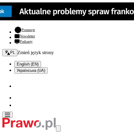
- otwiera się w nowej karcie
Promocje
Newsletter
Podcasty
Zmień język - bieżący:
Zmień język strony
PL
English (EN)
Українська (UA)