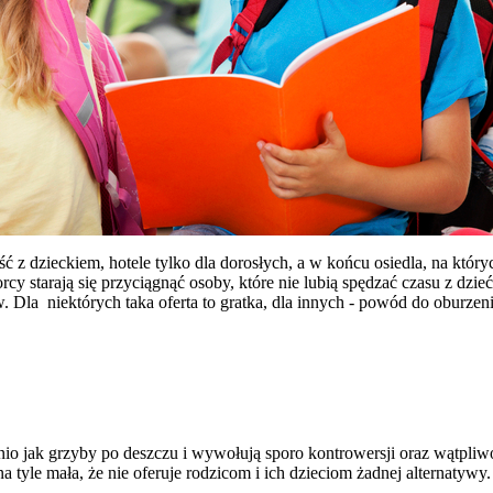
ść z dzieckiem, hotele tylko dla dorosłych, a w końcu osiedla, na któ
rcy starają się przyciągnąć osoby, które nie lubią spędzać czasu z dzieć
. Dla niektórych taka oferta to gratka, dla innych - powód do oburze
nio jak grzyby po deszczu i wywołują sporo kontrowersji oraz wątpli
na tyle mała, że nie oferuje rodzicom i ich dzieciom żadnej alternatywy.