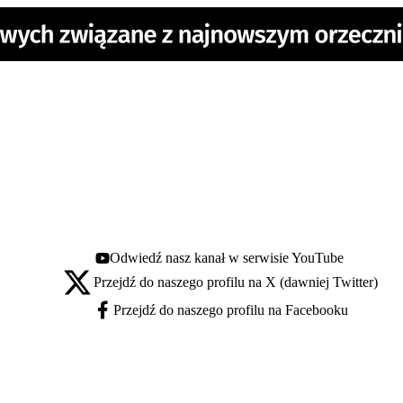
Odwiedź nasz kanał w serwisie YouTube
Youtube - otwiera się w nowej karcie
Przejdź do naszego profilu na X (dawniej Twitter)
X - otwiera się w nowej karcie
Przejdź do naszego profilu na Facebooku
Facebook - otwiera się w nowej karcie