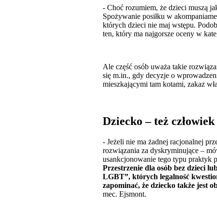
- Choć rozumiem, że dzieci muszą jako
Spożywanie posiłku w akompaniamenc
których dzieci nie maj wstępu. Podob
ten, który ma najgorsze oceny w kateg
Ale część osób uważa takie rozwiązan
się m.in., gdy decyzje o wprowadzen
mieszkającymi tam kotami, zakaz wła
Dziecko – też człowiek 
- Jeżeli nie ma żadnej racjonalnej p
rozwiązania za dyskryminujące – mó
usankcjonowanie tego typu praktyk p
Przestrzenie dla osób bez dzieci l
LGBT”, których legalność kwestion
zapominać, że dziecko także jest 
mec. Ejsmont.