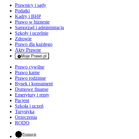
Prawnicy i sądy
Podatki
Kadry i BHP
Prawo w biznesie
Samorząd i administracja
Szkoły i uczelnie
Zdrowie
Prawo dla każdego
Akty Prawne
Moje Prawo.pl
- rejestracja i logowanie do serwisu
Prawo cywilne
Prawo karne
Prawo rodzinne
Rynek i konsument
Domowe finanse
Emerytury i renty
Pacjent
Szkoła i uczeń
Turystyka
Orzeczenia
RODO
- otwiera się w nowej karcie
Promocje