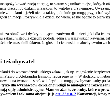
ś spożytkować swoją energię, to staram się unikać miejsc, których ofer
ie płaczu lub dzikich wrzasków, to wątpliwa przyjemność. Uważam,
nie z hotelami – jeżeli nie ma takiego, do którego mogą przyjechać wył
orii animacje i rozrywki dla dzieci, bo wiem, że nie będzie to pierwsz
ia za obraźliwe i dyskryminujące – zarówno dla dzieci, jak i dla ich r
iu zakazu wstępu z dziećmi podjęła jedna z warszawskich kawiarni. Ja
ściciele uzasadnili faktem, że głośne i ciekawskie maluchy swoim zac
i też obywatel
rzesłanki do wprowadzenia takiego zakazu, jak np. zagrożenie bezpiecz
wi Prawo.pl Aleksandra Ejsmont, radca prawny. – W dodatku to niebez
ozwala na tworzenie stref, w których nie mogą przebywać osoby posiad
ub tylko dla wyznawców określonej religii to analogiczne rozwiązan
ują sądy administracyjne. Mam wrażenie, że osoby, które wprowad
obywatelem i tak samo obejmuje je
art. 32 ust. 2
Konstytucji, który 