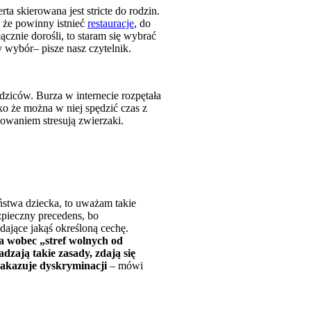
ta skierowana jest stricte do rodzin.
 że powinny istnieć
restauracje
, do
ącznie dorośli, to staram się wybrać
y wybór– pisze nasz czytelnik.
odziców. Burza w internecie rozpętała
ko że można w niej spędzić czas z
howaniem stresują zwierzaki.
eństwa dziecka, to uważam takie
pieczny precedens, bo
ające jakąś określoną cechę.
ia wobec „stref wolnych od
zają takie zasady, zdają się
zakazuje dyskryminacji
– mówi