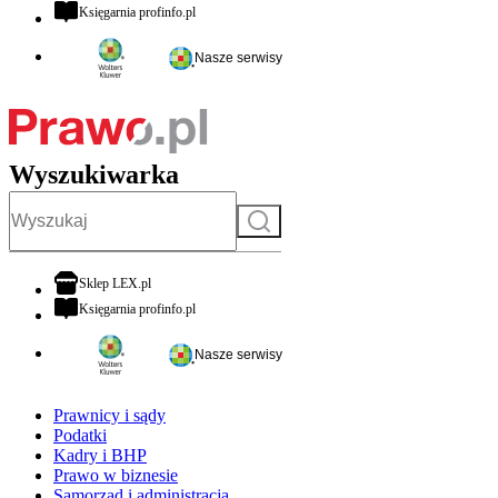
otwiera się w nowej karcie
Księgarnia profinfo.pl
Nasze serwisy
Wyszukiwarka
Szukaj
otwiera się w nowej karcie
Sklep LEX.pl
otwiera się w nowej karcie
Księgarnia profinfo.pl
Nasze serwisy
Prawnicy i sądy
Podatki
Kadry i BHP
Prawo w biznesie
Samorząd i administracja