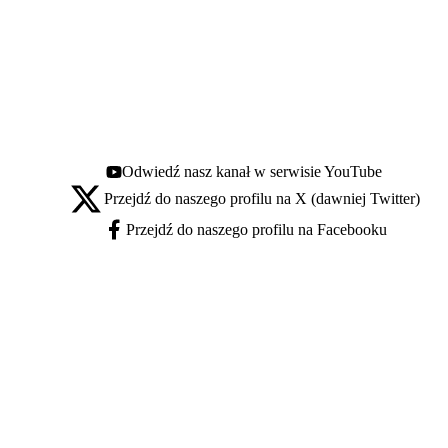
Odwiedź nasz kanał w serwisie YouTube
Youtube - otwiera się w nowej karcie
Przejdź do naszego profilu na X (dawniej Twitter)
X - otwiera się w nowej karcie
Przejdź do naszego profilu na Facebooku
Facebook - otwiera się w nowej karcie