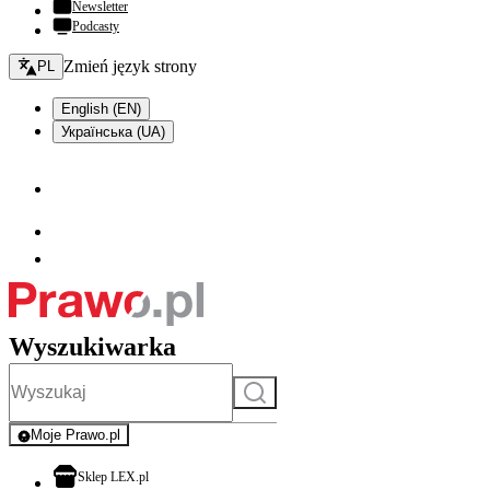
Newsletter
Podcasty
Zmień język - bieżący:
Zmień język strony
PL
English (EN)
Українська (UA)
Wyszukiwarka
Szukaj
Moje Prawo.pl
- rejestracja i logowanie do serwisu
otwiera się w nowej karcie
Sklep LEX.pl