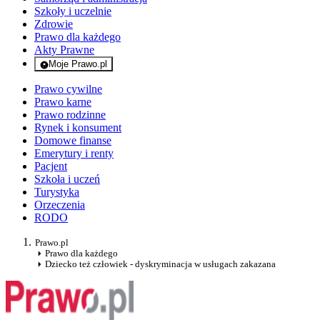
Szkoły i uczelnie
Zdrowie
Prawo dla każdego
Akty Prawne
Moje Prawo.pl
- rejestracja i logowanie do serwisu
Prawo cywilne
Prawo karne
Prawo rodzinne
Rynek i konsument
Domowe finanse
Emerytury i renty
Pacjent
Szkoła i uczeń
Turystyka
Orzeczenia
RODO
Prawo.pl
Prawo dla każdego
Dziecko też człowiek - dyskryminacja w usługach zakazana