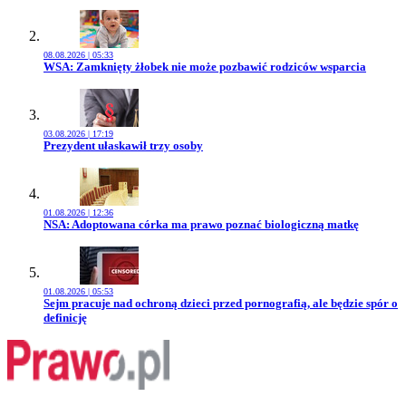
08.08.2026 | 05:33
Przejdź do artykułu:
WSA: Zamknięty żłobek nie może pozbawić rodziców wsparcia
03.08.2026 | 17:19
Przejdź do artykułu:
Prezydent ułaskawił trzy osoby
01.08.2026 | 12:36
Przejdź do artykułu:
NSA: Adoptowana córka ma prawo poznać biologiczną matkę
01.08.2026 | 05:53
Przejdź do artykułu:
Sejm pracuje nad ochroną dzieci przed pornografią, ale będzie spór o
definicję