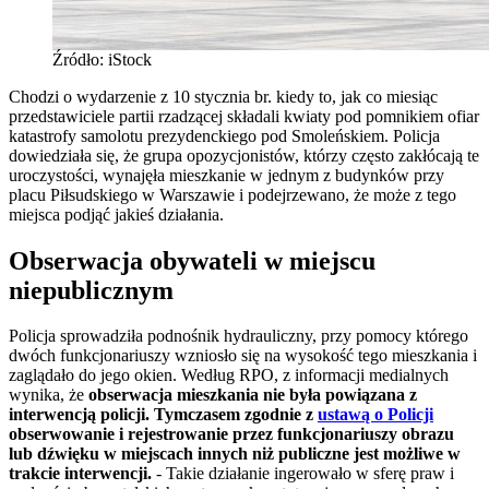
Źródło: iStock
Chodzi o wydarzenie z 10 stycznia br. kiedy to, jak co miesiąc
przedstawiciele partii rzadzącej składali kwiaty pod pomnikiem ofiar
katastrofy samolotu prezydenckiego pod Smoleńskiem. Policja
dowiedziała się, że grupa opozycjonistów, którzy często zakłócają te
uroczystości, wynajęła mieszkanie w jednym z budynków przy
placu Piłsudskiego w Warszawie i podejrzewano, że może z tego
miejsca podjąć jakieś działania.
Obserwacja obywateli w miejscu
niepublicznym
Policja sprowadziła podnośnik hydrauliczny, przy pomocy którego
dwóch funkcjonariuszy wzniosło się na wysokość tego mieszkania i
zaglądało do jego okien. Według RPO, z informacji medialnych
wynika, że
obserwacja mieszkania nie była powiązana z
interwencją policji. Tymczasem zgodnie z
ustawą o Policji
obserwowanie i rejestrowanie przez funkcjonariuszy obrazu
lub dźwięku w miejscach innych niż publiczne jest możliwe w
trakcie interwencji.
- Takie działanie ingerowało w sferę praw i