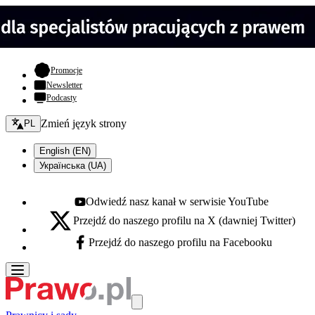
- otwiera się w nowej karcie
Promocje
Newsletter
Podcasty
Zmień język - bieżący:
Zmień język strony
PL
English (EN)
Українська (UA)
Odwiedź nasz kanał w serwisie YouTube
Youtube - otwiera się w nowej karcie
Przejdź do naszego profilu na X (dawniej Twitter)
X - otwiera się w nowej karcie
Przejdź do naszego profilu na Facebooku
Facebook - otwiera się w nowej karcie