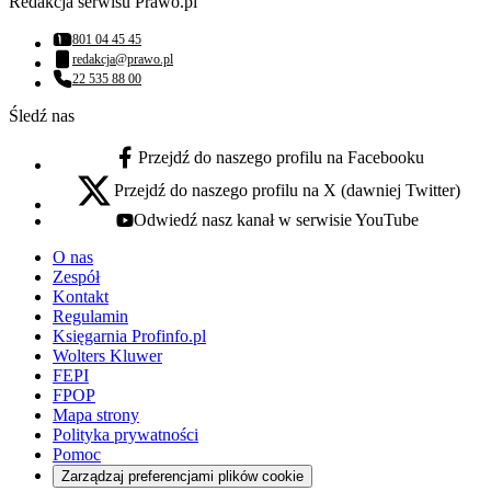
Redakcja serwisu Prawo.pl
801 04 45 45
Numer telefonu:
redakcja@prawo.pl
Adres email:
22 535 88 00
Numer telefonu:
Śledź nas
Przejdź do naszego profilu na Facebooku
facebook - otwiera się w nowej karcie
Przejdź do naszego profilu na X (dawniej Twitter)
x - otwiera się w nowej karcie
Odwiedź nasz kanał w serwisie YouTube
youtube - otwiera się w nowej karcie
O nas
Zespół
Kontakt
Regulamin
Księgarnia Profinfo.pl
Wolters Kluwer
FEPI
FPOP
Mapa strony
Polityka prywatności
Pomoc
Zarządzaj preferencjami plików cookie