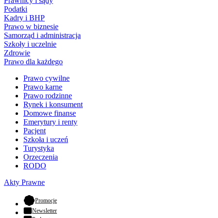
Prawnicy i sądy
Podatki
Kadry i BHP
Prawo w biznesie
Samorząd i administracja
Szkoły i uczelnie
Zdrowie
Prawo dla każdego
Prawo cywilne
Prawo karne
Prawo rodzinne
Rynek i konsument
Domowe finanse
Emerytury i renty
Pacjent
Szkoła i uczeń
Turystyka
Orzeczenia
RODO
Akty Prawne
- otwiera się w nowej karcie
Promocje
Newsletter