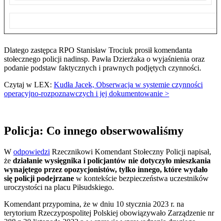
Dlatego zastępca RPO Stanisław Trociuk prosił komendanta
stołecznego policji nadinsp. Pawła Dzierżaka o wyjaśnienia oraz
podanie podstaw faktycznych i prawnych podjętych czynności.
Czytaj w LEX:
Kudła Jacek, Obserwacja w systemie czynności
operacyjno-rozpoznawczych i jej dokumentowanie >
Policja: Co innego obserwowaliśmy
W
odpowiedzi
Rzecznikowi Komendant Stołeczny Policji napisał,
że
działanie wysięgnika i policjantów nie dotyczyło mieszkania
wynajętego przez opozycjonistów, tylko innego, które wydało
się policji podejrzane
w kontekście bezpieczeństwa uczestników
uroczystości na placu Piłsudskiego.
Komendant przypomina, że w dniu 10 stycznia 2023 r. na
terytorium Rzeczypospolitej Polskiej obowiązywało Zarządzenie nr