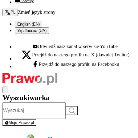
Podcasty
Zmień język - bieżący:
Zmień język strony
PL
English (EN)
Українська (UA)
Odwiedź nasz kanał w serwisie YouTube
Youtube - otwiera się w nowej karcie
Przejdź do naszego profilu na X (dawniej Twitter)
X - otwiera się w nowej karcie
Przejdź do naszego profilu na Facebooku
Facebook - otwiera się w nowej karcie
Wyszukiwarka
Szukaj
Moje Prawo.pl
- rejestracja i logowanie do serwisu