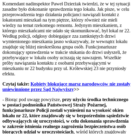
Komendant nadinspektor Paweł Dzierżak twierdzi, że w tej sytuacji
zasadne było dokonanie sprawdzenia tego lokalu. Jak pisze, w celu
przeprowadzenia tego działania policjanci nawiązali kontakt z
lokatorami mieszkań na tym piętrze, którzy również nie mieli
wiedzy na temat rzekomego remontu. Jedynym mieszkaniem, z
którego mieszkańcami nie udało się skomunikować, był lokal nr 22.
Według policji, odgłosy dobiegające zza zamkniętych drzwi
wymienionego mieszkania jasno wskazywały, że wewnątrz lokalu
znajduje się bliżej nieokreślona grupa osób. Funkcjonariusze
dokonujący sprawdzenia w trakcie stukania do drzwi usłyszeli, że
przebywające w lokalu osoby uciszają się nawzajem. Wszelkie
próby nawiązania kontaktu z osobami przebywającymi w
mieszkaniu nr 22 budynku przy ul. Królewskiej 23 nie przyniosły
efektu.
Czytaj także:
Kobiety blokujące marsz narodowców nie zostały
uniewinnione przez Sąd Najwyższy
>>
- Biorąc pod uwagę powyższe,
przy użyciu środka technicznego
w postaci podnośnika Państwowej Straży Pożarnej,
funkcjonariusze Policji zostali wyniesieni na wysokość okien
lokalu nr 22, które znajdowały się w bezpośrednim sąsiedztwie
odbywających się uroczystości, w celu dokonania sprawdzenia
w zakresie istnienia realnego zagrożenia bezpieczeństwa osób
biorących udział w uroczystościach
, wśród których znajdowały