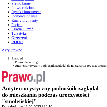
Prawo karne
Prawo rodzinne
Rynek i konsument
Domowe finanse
Emerytury i renty
Pacjent
Szkoła i uczeń
Turystyka
Orzeczenia
RODO
Akty Prawne
Prawo.pl
Prawo dla każdego
Antyterrorystyczny podnośnik zaglądał do mieszkania podczas uroczy
Antyterrorystyczny podnośnik zaglądał
do mieszkania podczas uroczystości
"smoleńskiej"
Data dodania: 13.02.2023 | 12:10