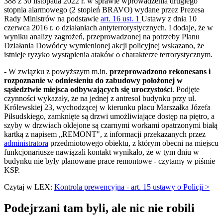
388 z 30 listopada 2022 r. w sprawie wprowadzenia drugiego
stopnia alarmowego (2 stopień BRAVO) wydane przez Prezesa
Rady Ministrów na podstawie
art. 16 ust. 1
Ustawy z dnia 10
czerwca 2016 r. o działaniach antyterrorystycznych. I dodaje, że w
wyniku analizy zagrożeń, przeprowadzonej na potrzeby Planu
Działania Dowódcy wymienionej akcji policyjnej wskazano, że
istnieje ryzyko wystąpienia ataków o charakterze terrorystycznym.
- W związku z powyższym m.in.
przeprowadzono rekonesans i
rozpoznanie w odniesieniu do zabudowy położonej w
sąsiedztwie miejsca odbywających się uroczystośc
i. Podjęte
czynności wykazały, że na jednej z antresol budynku przy ul.
Królewskiej 23, wychodzącej w kierunku placu Marszałka Józefa
Piłsudskiego, zamknięte są drzwi umożliwiające dostęp na piętro, a
szyby w drzwiach oklejone są czarnymi workami opatrzonymi białą
kartką z napisem „REMONT", z informacji przekazanych przez
administratora
przedmiotowego obiektu, z którym obecni na miejscu
funkcjonariusze nawiązali kontakt wynikało, że w tym dniu w
budynku nie były planowane prace remontowe - czytamy w piśmie
KSP.
Czytaj w LEX:
Kontrola prewencyjna - art. 15 ustawy o Policji >
Podejrzani tam byli, ale nic nie robili