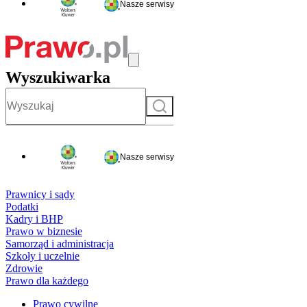
Nasze serwisy
Wyszukiwarka
Szukaj
Nasze serwisy
Prawnicy i sądy
Podatki
Kadry i BHP
Prawo w biznesie
Samorząd i administracja
Szkoły i uczelnie
Zdrowie
Prawo dla każdego
Prawo cywilne