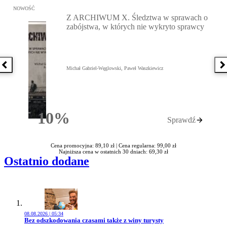
Przejdź do: Z ARCHIWUM X. Śledztwa w sprawach o zabójstwa, w 
NOWOŚĆ
Z ARCHIWUM X. Śledztwa w sprawach o
zabójstwa, w których nie wykryto sprawcy
Poprzednia książka
N
Michał Gabriel-Węglowski, Paweł Waszkiewicz
10%
Sprawdź
Rabatu
Cena promocyjna: 89,10 zł |
Cena regularna: 99,00 zł
Najniższa cena w ostatnich 30 dniach: 69,30 zł
Ostatnio dodane
08.08.2026 | 05:34
Przejdź do artykułu:
Bez odszkodowania czasami także z winy turysty