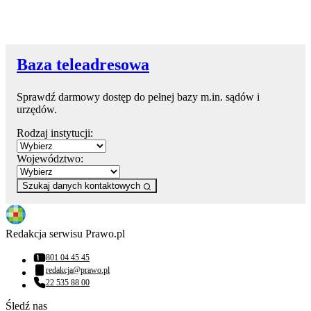
Baza teleadresowa
Sprawdź darmowy dostęp do pełnej bazy m.in. sądów i
urzędów.
Rodzaj instytucji:
Województwo:
Szukaj danych kontaktowych
Redakcja serwisu Prawo.pl
801 04 45 45
Numer telefonu:
redakcja@prawo.pl
Adres email:
22 535 88 00
Numer telefonu:
Śledź nas