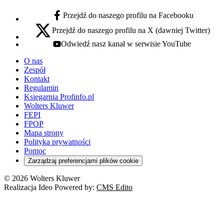
Przejdź do naszego profilu na Facebooku
facebook - otwiera się w nowej karcie
Przejdź do naszego profilu na X (dawniej Twitter)
x - otwiera się w nowej karcie
Odwiedź nasz kanał w serwisie YouTube
youtube - otwiera się w nowej karcie
O nas
Zespół
Kontakt
Regulamin
Księgarnia Profinfo.pl
Wolters Kluwer
FEPI
FPOP
Mapa strony
Polityka prywatności
Pomoc
Zarządzaj preferencjami plików cookie
© 2026 Wolters Kluwer
Realizacja Ideo Powered by:
CMS Edito