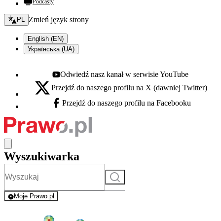
Podcasty
Zmień język - bieżący:
Zmień język strony
PL
English (EN)
Українська (UA)
Odwiedź nasz kanał w serwisie YouTube
Youtube - otwiera się w nowej karcie
Przejdź do naszego profilu na X (dawniej Twitter)
X - otwiera się w nowej karcie
Przejdź do naszego profilu na Facebooku
Facebook - otwiera się w nowej karcie
Wyszukiwarka
Szukaj
Moje Prawo.pl
- rejestracja i logowanie do serwisu