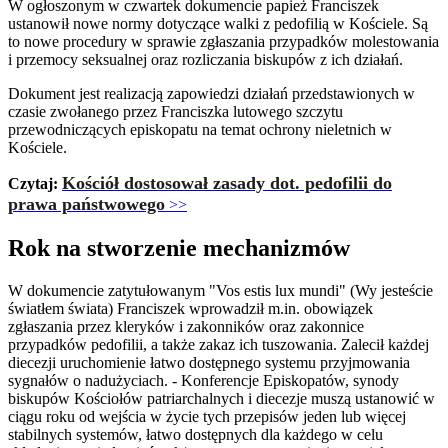
W ogłoszonym w czwartek dokumencie papież Franciszek
ustanowił nowe normy dotyczące walki z pedofilią w Kościele. Są
to nowe procedury w sprawie zgłaszania przypadków molestowania
i przemocy seksualnej oraz rozliczania biskupów z ich działań.
Dokument jest realizacją zapowiedzi działań przedstawionych w
czasie zwołanego przez Franciszka lutowego szczytu
przewodniczących episkopatu na temat ochrony nieletnich w
Kościele.
Kościół dostosował zasady dot. pedofilii do
Czytaj:
prawa państwowego
>>
Rok na stworzenie mechanizmów
W dokumencie zatytułowanym "Vos estis lux mundi" (Wy jesteście
światłem świata) Franciszek wprowadził m.in. obowiązek
zgłaszania przez kleryków i zakonników oraz zakonnice
przypadków pedofilii, a także zakaz ich tuszowania. Zalecił każdej
diecezji uruchomienie łatwo dostępnego systemu przyjmowania
sygnałów o nadużyciach. - Konferencje Episkopatów, synody
biskupów Kościołów patriarchalnych i diecezje muszą ustanowić w
ciągu roku od wejścia w życie tych przepisów jeden lub więcej
stabilnych systemów, łatwo dostępnych dla każdego w celu