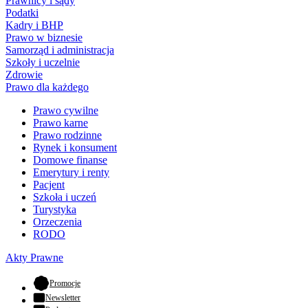
Prawnicy i sądy
Podatki
Kadry i BHP
Prawo w biznesie
Samorząd i administracja
Szkoły i uczelnie
Zdrowie
Prawo dla każdego
Prawo cywilne
Prawo karne
Prawo rodzinne
Rynek i konsument
Domowe finanse
Emerytury i renty
Pacjent
Szkoła i uczeń
Turystyka
Orzeczenia
RODO
Akty Prawne
- otwiera się w nowej karcie
Promocje
Newsletter