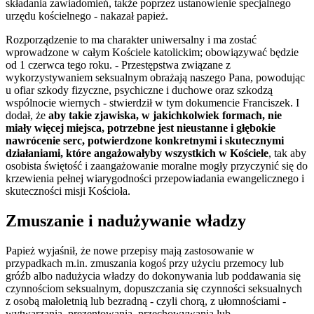
składania zawiadomień, także poprzez ustanowienie specjalnego
urzędu kościelnego - nakazał papież.
Rozporządzenie to ma charakter uniwersalny i ma zostać
wprowadzone w całym Kościele katolickim; obowiązywać będzie
od 1 czerwca tego roku. - Przestępstwa związane z
wykorzystywaniem seksualnym obrażają naszego Pana, powodując
u ofiar szkody fizyczne, psychiczne i duchowe oraz szkodzą
wspólnocie wiernych - stwierdził w tym dokumencie Franciszek. I
dodał, że
aby takie zjawiska, w jakichkolwiek formach, nie
miały więcej miejsca, potrzebne jest nieustanne i głębokie
nawrócenie serc, potwierdzone konkretnymi i skutecznymi
działaniami, które angażowałyby wszystkich w Kościele
, tak aby
osobista świętość i zaangażowanie moralne mogły przyczynić się do
krzewienia pełnej wiarygodności przepowiadania ewangelicznego i
skuteczności misji Kościoła.
Zmuszanie i nadużywanie władzy
Papież wyjaśnił, że nowe przepisy mają zastosowanie w
przypadkach m.in. zmuszania kogoś przy użyciu przemocy lub
gróźb albo nadużycia władzy do dokonywania lub poddawania się
czynnościom seksualnym, dopuszczania się czynności seksualnych
z osobą małoletnią lub bezradną - czyli chorą, z ułomnościami -
wytwarzania, prezentowania, przechowywania lub