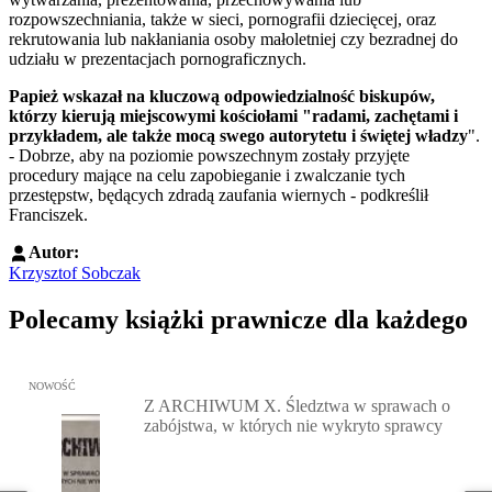
rozpowszechniania, także w sieci, pornografii dziecięcej, oraz
rekrutowania lub nakłaniania osoby małoletniej czy bezradnej do
udziału w prezentacjach pornograficznych.
Papież wskazał na kluczową odpowiedzialność biskupów,
którzy kierują miejscowymi kościołami "radami, zachętami i
przykładem, ale także mocą swego autorytetu i świętej władzy
".
- Dobrze, aby na poziomie powszechnym zostały przyjęte
procedury mające na celu zapobieganie i zwalczanie tych
przestępstw, będących zdradą zaufania wiernych - podkreślił
Franciszek.
Autor:
Krzysztof Sobczak
Polecamy książki prawnicze dla każdego
Przejdź do: Z ARCHIWUM X. Śledztwa w sprawach o zabójstwa, w 
NOWOŚĆ
Z ARCHIWUM X. Śledztwa w sprawach o
zabójstwa, w których nie wykryto sprawcy