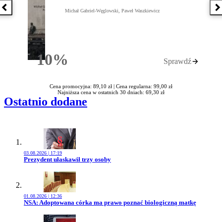
Poprzednia książka
N
Michał Gabriel-Węglowski, Paweł Waszkiewicz
10%
Sprawdź
Rabatu
Cena promocyjna: 89,10 zł |
Cena regularna: 99,00 zł
Najniższa cena w ostatnich 30 dniach: 69,30 zł
Ostatnio dodane
03.08.2026 | 17:19
Przejdź do artykułu:
Prezydent ułaskawił trzy osoby
01.08.2026 | 12:36
Przejdź do artykułu:
NSA: Adoptowana córka ma prawo poznać biologiczną matkę