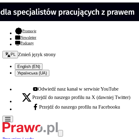
- otwiera się w nowej karcie
Promocje
Newsletter
Podcasty
Zmień język - bieżący:
Zmień język strony
PL
English (EN)
Українська (UA)
Odwiedź nasz kanał w serwisie YouTube
Youtube - otwiera się w nowej karcie
Przejdź do naszego profilu na X (dawniej Twitter)
X - otwiera się w nowej karcie
Przejdź do naszego profilu na Facebooku
Facebook - otwiera się w nowej karcie