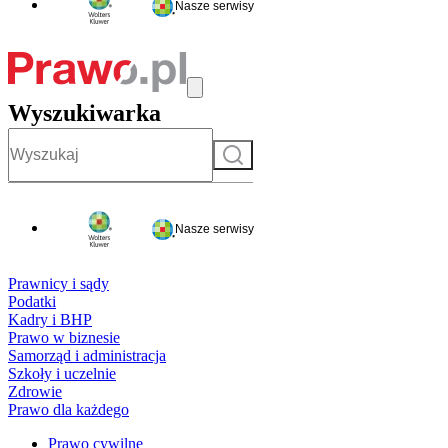
Nasze serwisy
Wyszukiwarka
Szukaj
Nasze serwisy
Prawnicy i sądy
Podatki
Kadry i BHP
Prawo w biznesie
Samorząd i administracja
Szkoły i uczelnie
Zdrowie
Prawo dla każdego
Prawo cywilne