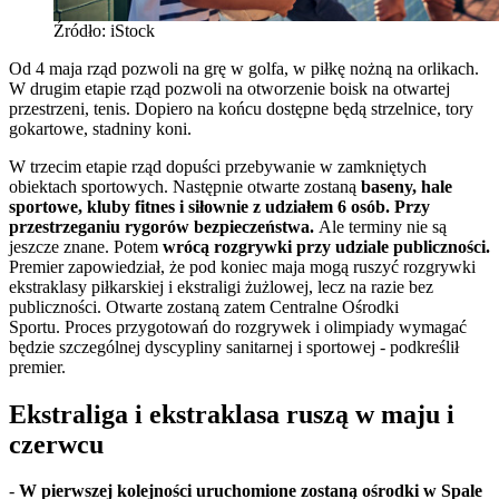
Źródło: iStock
Od 4 maja rząd pozwoli na grę w golfa, w piłkę nożną na orlikach.
W drugim etapie rząd pozwoli na otworzenie boisk na otwartej
przestrzeni, tenis. Dopiero na końcu dostępne będą strzelnice, tory
gokartowe, stadniny koni.
W trzecim etapie rząd dopuści przebywanie w zamkniętych
obiektach sportowych. Następnie otwarte zostaną
baseny, hale
sportowe, kluby fitnes i siłownie z udziałem 6 osób. Przy
przestrzeganiu rygorów bezpieczeństwa.
Ale terminy nie są
jeszcze znane. Potem
wrócą rozgrywki przy udziale publiczności.
Premier zapowiedział, że pod koniec maja mogą ruszyć rozgrywki
ekstraklasy piłkarskiej i ekstraligi żużlowej, lecz na razie bez
publiczności. Otwarte zostaną zatem Centralne Ośrodki
Sportu. Proces przygotowań do rozgrywek i olimpiady wymagać
będzie szczególnej dyscypliny sanitarnej i sportowej - podkreślił
premier.
Ekstraliga i ekstraklasa ruszą w maju i
czerwcu
-
W pierwszej kolejności uruchomione zostaną ośrodki w Spale