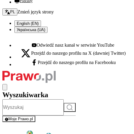
Podcasty
Zmień język - bieżący:
Zmień język strony
PL
English (EN)
Українська (UA)
Odwiedź nasz kanał w serwisie YouTube
Youtube - otwiera się w nowej karcie
Przejdź do naszego profilu na X (dawniej Twitter)
X - otwiera się w nowej karcie
Przejdź do naszego profilu na Facebooku
Facebook - otwiera się w nowej karcie
Wyszukiwarka
Szukaj
Moje Prawo.pl
- rejestracja i logowanie do serwisu