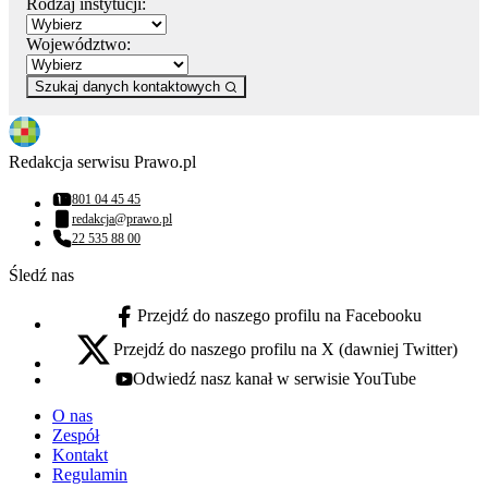
Rodzaj instytucji:
Województwo:
Szukaj danych kontaktowych
Redakcja serwisu Prawo.pl
801 04 45 45
Numer telefonu:
redakcja@prawo.pl
Adres email:
22 535 88 00
Numer telefonu:
Śledź nas
Przejdź do naszego profilu na Facebooku
facebook - otwiera się w nowej karcie
Przejdź do naszego profilu na X (dawniej Twitter)
x - otwiera się w nowej karcie
Odwiedź nasz kanał w serwisie YouTube
youtube - otwiera się w nowej karcie
O nas
Zespół
Kontakt
Regulamin