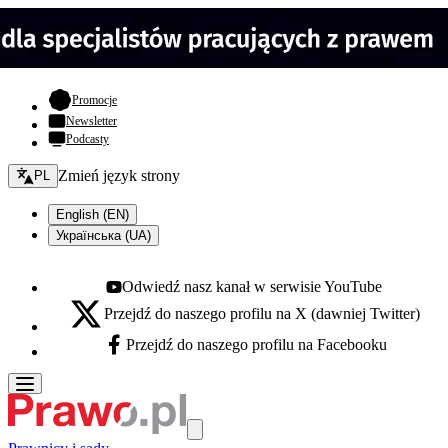
- otwiera się w nowej karcie
Promocje
Newsletter
Podcasty
Zmień język - bieżący:
Zmień język strony
PL
English (EN)
Українська (UA)
Odwiedź nasz kanał w serwisie YouTube
Youtube - otwiera się w nowej karcie
Przejdź do naszego profilu na X (dawniej Twitter)
X - otwiera się w nowej karcie
Przejdź do naszego profilu na Facebooku
Facebook - otwiera się w nowej karcie