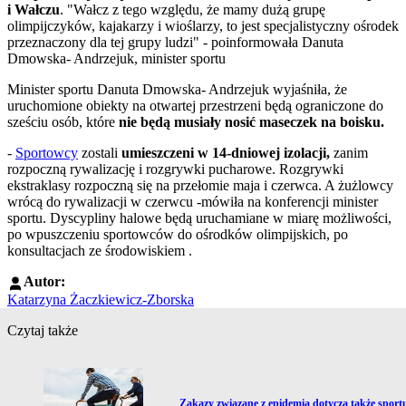
i Wałczu
. "Wałcz z tego względu, że mamy dużą grupę
olimpijczyków, kajakarzy i wioślarzy, to jest specjalistyczny ośrodek
przeznaczony dla tej grupy ludzi" - poinformowała Danuta
Dmowska- Andrzejuk, minister sportu
Minister sportu Danuta Dmowska- Andrzejuk wyjaśniła, że
uruchomione obiekty na otwartej przestrzeni będą ograniczone do
sześciu osób, które
nie będą musiały
nosić maseczek na boisku.
-
Sportowcy
zostali
umieszczeni w 14-dniowej izolacji,
zanim
rozpoczną rywalizację i rozgrywki pucharowe. Rozgrywki
ekstraklasy rozpoczną się na przełomie maja i czerwca. A żużlowcy
wrócą do rywalizacji w czerwcu -mówiła na konferencji minister
sportu. Dyscypliny halowe będą uruchamiane w miarę możliwości,
po wpuszczeniu sportowców do ośrodków olimpijskich, po
konsultacjach ze środowiskiem .
Autor:
Katarzyna Żaczkiewicz-Zborska
Czytaj także
Przejdź do artykułu:
Zakazy związane z epidemią dotyczą także sport