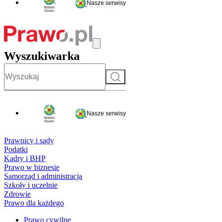
Nasze serwisy
Wyszukiwarka
Szukaj
Nasze serwisy
Prawnicy i sądy
Podatki
Kadry i BHP
Prawo w biznesie
Samorząd i administracja
Szkoły i uczelnie
Zdrowie
Prawo dla każdego
Prawo cywilne