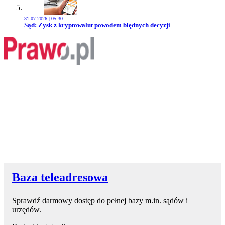
31.07.2026 | 05:30
Przejdź do artykułu:
Sąd: Zysk z kryptowalut powodem błędnych decyzji
Baza teleadresowa
Sprawdź darmowy dostęp do pełnej bazy m.in. sądów i
urzędów.