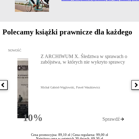
Polecamy książki prawnicze dla każdego
Przejdź do: Z ARCHIWUM X. Śledztwa w sprawach o zabójstwa, w 
NOWOŚĆ
Z ARCHIWUM X. Śledztwa w sprawach o
zabójstwa, w których nie wykryto sprawcy
Poprzednia książka
N
Michał Gabriel-Węglowski, Paweł Waszkiewicz
10%
Sprawdź
Rabatu
Cena promocyjna: 89,10 zł |
Cena regularna: 99,00 zł
Najniższa cena w ostatnich 30 dniach: 69,30 zł