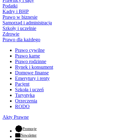
Prawnicy i sądy
Podatki
Kadry i BHP
Prawo w biznesie
Samorząd i administracja
Szkoły i uczelnie
Zdrowie
Prawo dla każdego
Prawo cywilne
Prawo karne
Prawo rodzinne
Rynek i konsument
Domowe finanse
Emerytury i renty
Pacjent
Szkoła i uczeń
Turystyka
Orzeczenia
RODO
Akty Prawne
- otwiera się w nowej karcie
Promocje
Newsletter