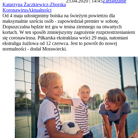
25.04.2020 | 14:45
Zarządzanie
Katarzyna Żaczkiewicz-Zborska
Koronawirus
Aktualności
Od 4 maja udostępnimy boiska na świeżym powietrzu dla
maksymalnie sześciu osób - zapowiedział premier w sobotę.
Dopuszczalna będzie też gra w tenisa ziemnego na otwartych
kortach. W ten sposób zmniejszymy zagrożenie rozprzestrzenianiem
się coronawirusa. Piłkarska ekstraklasa wróci 29 maja, natomiast
ekstraliga żużlowa od 12 czerwca. Jest to powrót do nowej
normalności - dodał Morawiecki.