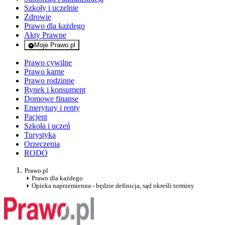
Szkoły i uczelnie
Zdrowie
Prawo dla każdego
Akty Prawne
Moje Prawo.pl
- rejestracja i logowanie do serwisu
Prawo cywilne
Prawo karne
Prawo rodzinne
Rynek i konsument
Domowe finanse
Emerytury i renty
Pacjent
Szkoła i uczeń
Turystyka
Orzeczenia
RODO
Prawo.pl
Prawo dla każdego
Opieka naprzemienna - będzie definicja, sąd określi terminy