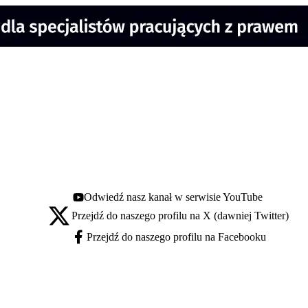
Odwiedź nasz kanał w serwisie YouTube
Youtube - otwiera się w nowej karcie
Przejdź do naszego profilu na X (dawniej Twitter)
X - otwiera się w nowej karcie
Przejdź do naszego profilu na Facebooku
Facebook - otwiera się w nowej karcie