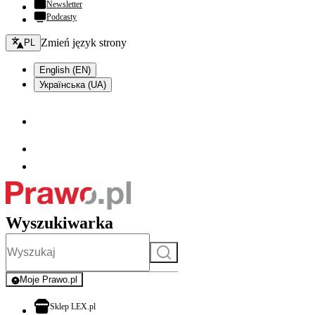
Newsletter
Podcasty
Zmień język - bieżący:
Zmień język strony
PL
English (EN)
Українська (UA)
Wyszukiwarka
Szukaj
Moje Prawo.pl
- rejestracja i logowanie do serwisu
otwiera się w nowej karcie
Sklep LEX.pl