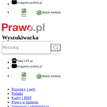
otwiera się w nowej karcie
Księgarnia profinfo.pl
Nasze serwisy
Wyszukiwarka
Szukaj
otwiera się w nowej karcie
Sklep LEX.pl
otwiera się w nowej karcie
Księgarnia profinfo.pl
Nasze serwisy
Prawnicy i sądy
Podatki
Kadry i BHP
Prawo w biznesie
Samorząd i administracja