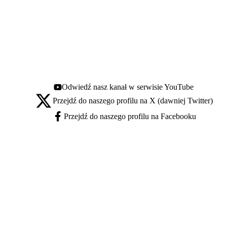
Odwiedź nasz kanał w serwisie YouTube
Youtube - otwiera się w nowej karcie
Przejdź do naszego profilu na X (dawniej Twitter)
X - otwiera się w nowej karcie
Przejdź do naszego profilu na Facebooku
Facebook - otwiera się w nowej karcie