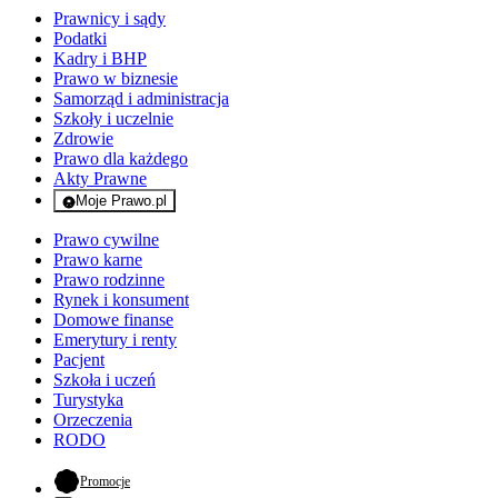
Prawnicy i sądy
Podatki
Kadry i BHP
Prawo w biznesie
Samorząd i administracja
Szkoły i uczelnie
Zdrowie
Prawo dla każdego
Akty Prawne
Moje Prawo.pl
- rejestracja i logowanie do serwisu
Prawo cywilne
Prawo karne
Prawo rodzinne
Rynek i konsument
Domowe finanse
Emerytury i renty
Pacjent
Szkoła i uczeń
Turystyka
Orzeczenia
RODO
- otwiera się w nowej karcie
Promocje