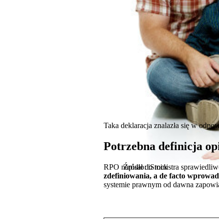
Taka deklaracja znalazła się w odp
Potrzebna definicja o
RPO napisał do ministra sprawiedliw
Źródło: iStock
zdefiniowania, a de facto wprowad
systemie prawnym od dawna zapowiada