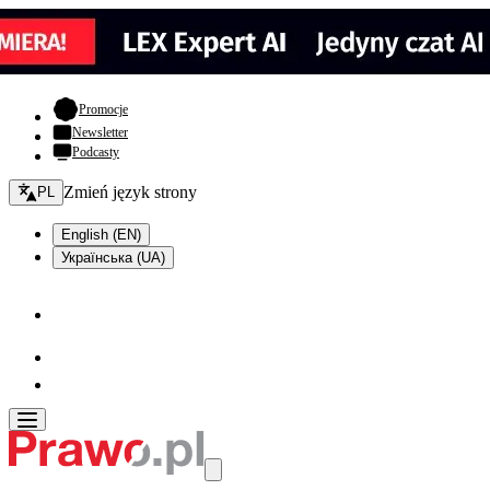
- otwiera się w nowej karcie
Promocje
Newsletter
Podcasty
Zmień język - bieżący:
Zmień język strony
PL
English (EN)
Українська (UA)