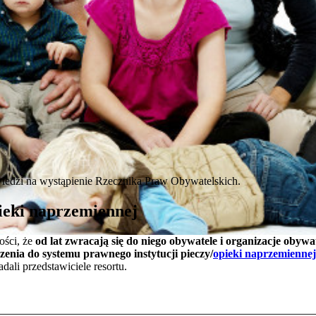
owiedzi na wystąpienie Rzecznika Praw Obywatelskich.
pieki naprzemiennej
ości, że
od lat zwracają się do niego obywatele i organizacje obywa
zenia do systemu prawnego instytucji pieczy/
opieki naprzemiennej
li przedstawiciele resortu.