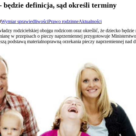
będzie definicja, sąd określi terminy
0
Wymiar sprawiedliwości
Prawo rodzinne
Aktualności
dzy rodzicielskiej obojgu rodzicom oraz określić, że dziecko będzi
zmianę w przepisach o pieczy naprzemiennej przygotowuje Ministerstw
ejszą podstawą materialnoprawną orzekania pieczy naprzemiennej nad dz