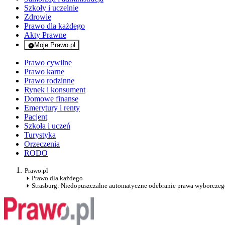
Szkoły i uczelnie
Zdrowie
Prawo dla każdego
Akty Prawne
Moje Prawo.pl
- rejestracja i logowanie do serwisu
Prawo cywilne
Prawo karne
Prawo rodzinne
Rynek i konsument
Domowe finanse
Emerytury i renty
Pacjent
Szkoła i uczeń
Turystyka
Orzeczenia
RODO
Prawo.pl
Prawo dla każdego
Strasburg: Niedopuszczalne automatyczne odebranie prawa wyborczeg