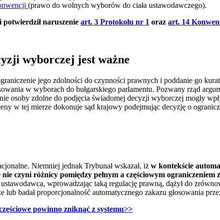
Konwencji
(prawo do wolnych wyborów do ciała ustawodawczego).
i potwierdził naruszenie
art. 3 Protokołu nr 1
oraz
art. 14 Konwen
yzji wyborczej jest ważne
ograniczenie jego zdolności do czynności prawnych i poddanie go kuratel
sowania w wyborach do bułgarskiego parlamentu. Pozwany rząd argume
nie osoby zdolne do podjęcia świadomej decyzji wyborczej mogły wpły
ny w tej mierze dokonuje sąd krajowy podejmując decyzję o ogranicz
acjonalne. Niemniej jednak Trybunał wskazał, iż
w kontekście automa
ie czyni różnicy pomiędzy pełnym a częściowym ograniczeniem z
ki ustawodawca, wprowadzając taką regulację prawną, dążył do zrówno
ze lub badał proporcjonalność automatycznego zakazu głosowania prze
częściowe powinno zniknąć z systemu>>