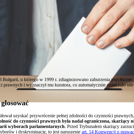
 Bułgarii, u którego w 1999 r. zdiagnozowano zaburzenia psychiczne.
ci prawnych i wyznaczył mu kuratora, co automatycznie oznaczało od
o głosować
siłował uzyskać przywrócenie pełnej zdolności do czynności prawnyc
olność do czynności prawnych była nadal ograniczona, skarżący n
arii wyborach parlamentarnych
. Przed Trybunałem skarżący zarzucił,
borów i dyskryminację, to jest naruszenie
art. 14 Konwencji o prawa