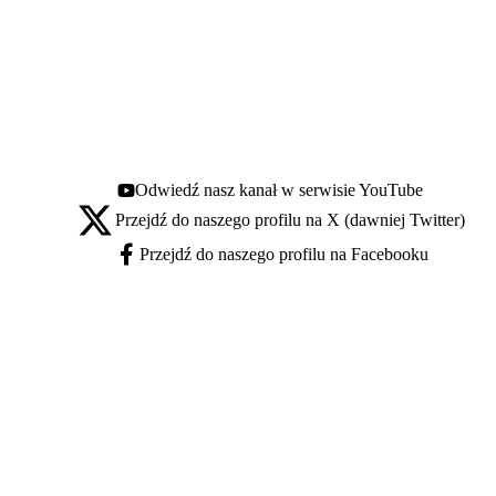
Odwiedź nasz kanał w serwisie YouTube
Youtube - otwiera się w nowej karcie
Przejdź do naszego profilu na X (dawniej Twitter)
X - otwiera się w nowej karcie
Przejdź do naszego profilu na Facebooku
Facebook - otwiera się w nowej karcie