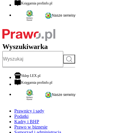
otwiera się w nowej karcie
Księgarnia profinfo.pl
Nasze serwisy
Wyszukiwarka
Szukaj
otwiera się w nowej karcie
Sklep LEX.pl
otwiera się w nowej karcie
Księgarnia profinfo.pl
Nasze serwisy
Prawnicy i sądy
Podatki
Kadry i BHP
Prawo w biznesie
Samorząd i administracja