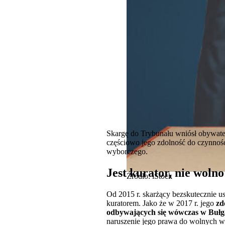
Skargę do Trybunału wniósł obywatel
częściowo jego zdolność do czynnoś
wyborczego.
Jest kurator, nie woln
Źródło: iStock
Od 2015 r. skarżący bezskutecznie u
kuratorem. Jako że w 2017 r. jego
zd
odbywających się wówczas w Bułg
naruszenie jego prawa do wolnych wy