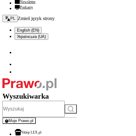
Newsletter
Podcasty
Zmień język - bieżący:
Zmień język strony
PL
English (EN)
Українська (UA)
Wyszukiwarka
Szukaj
Moje Prawo.pl
- rejestracja i logowanie do serwisu
otwiera się w nowej karcie
Sklep LEX.pl