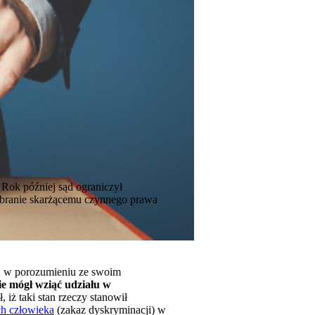
 Rok później sąd ograniczył
ebranie skarżącemu czynnego prawa
h, w porozumieniu ze swoim
ie mógł wziąć udziału w
 iż taki stan rzeczy stanowił
ch człowieka
(zakaz dyskryminacji) w