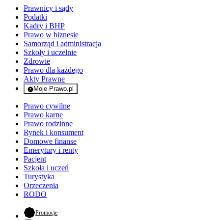
Prawnicy i sądy
Podatki
Kadry i BHP
Prawo w biznesie
Samorząd i administracja
Szkoły i uczelnie
Zdrowie
Prawo dla każdego
Akty Prawne
Moje Prawo.pl
- rejestracja i logowanie do serwisu
Prawo cywilne
Prawo karne
Prawo rodzinne
Rynek i konsument
Domowe finanse
Emerytury i renty
Pacjent
Szkoła i uczeń
Turystyka
Orzeczenia
RODO
- otwiera się w nowej karcie
Promocje