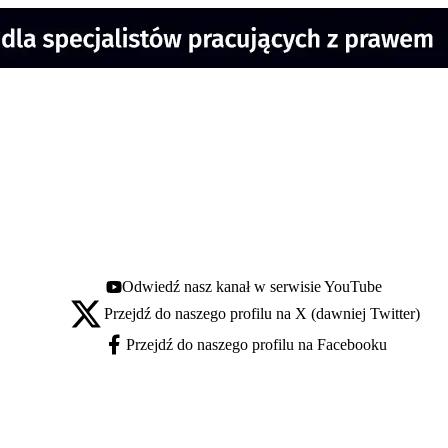
Odwiedź nasz kanał w serwisie YouTube
Youtube - otwiera się w nowej karcie
Przejdź do naszego profilu na X (dawniej Twitter)
X - otwiera się w nowej karcie
Przejdź do naszego profilu na Facebooku
Facebook - otwiera się w nowej karcie