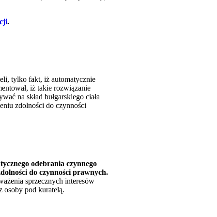
cji
.
i, tylko fakt, iż automatycznie
ntował, iż takie rozwiązanie
wać na skład bułgarskiego ciała
eniu zdolności do czynności
tycznego odebrania czynnego
dolności do czynności prawnych.
ważenia sprzecznych interesów
z osoby pod kuratelą.