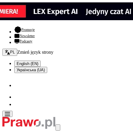
- otwiera się w nowej karcie
Promocje
Newsletter
Podcasty
Zmień język - bieżący:
Zmień język strony
PL
English (EN)
Українська (UA)