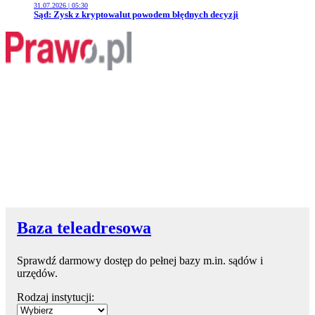
31.07.2026 | 05:30
Przejdź do artykułu:
Sąd: Zysk z kryptowalut powodem błędnych decyzji
Baza teleadresowa
Sprawdź darmowy dostęp do pełnej bazy m.in. sądów i
urzędów.
Rodzaj instytucji: