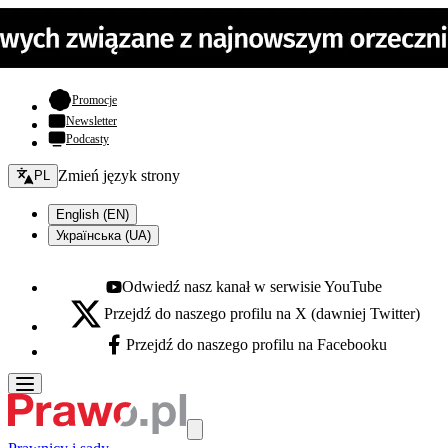
- otwiera się w nowej karcie
Promocje
Newsletter
Podcasty
Zmień język - bieżący:
Zmień język strony
PL
English (EN)
Українська (UA)
Odwiedź nasz kanał w serwisie YouTube
Youtube - otwiera się w nowej karcie
Przejdź do naszego profilu na X (dawniej Twitter)
X - otwiera się w nowej karcie
Przejdź do naszego profilu na Facebooku
Facebook - otwiera się w nowej karcie