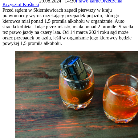
29.08.2024 | 14:30
Prawo karne
Orzeczenia
Krzysztof Koślicki
Przed sądem w Skierniewicach zapadł pierwszy w kraju
prawomocny wyrok orzekający przepadek pojazdu, którego
kierowca miał ponad 1,5 promila alkoholu w organizmie. Auto
straciła kobieta. Jadąc przez miasto, miała ponad 2 promile. Straciła
też prawo jazdy na cztery lata. Od 14 marca 2024 roku sąd może
orzec przepadek pojazdu, jeśli w organizmie jego kierowcy będzie
powyżej 1,5 promila alkoholu.