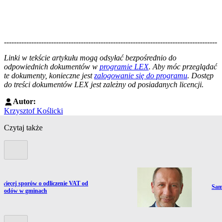
--------------------------------------------------------------------------------------
--------------------------------------------------------
Linki w tekście artykułu mogą odsyłać bezpośrednio do
odpowiednich dokumentów w
programie LEX
. Aby móc przeglądać
te dokumenty, konieczne jest
zalogowanie się do programu
. Dostęp
do treści dokumentów LEX jest zależny od posiadanych licencji.
Autor:
Krzysztof Koślicki
Czytaj także
Poprzedni slide
ź do artykułu:
 więcej sporów o odliczenie VAT od
Prze
Sam
chodów w gminach
Kolejny slide