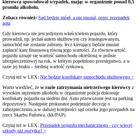
kierowca spowodował wypadek, mając w organizmie ponad 0,5
promila alkoholu.
Zobacz również:
Sąd będzie mógł, a nie musiał, orzec przepadek
auta
Gdy kierowca nie jest jedynym właścicielem pojazdu, który
prowadził, np. jechał autem służbowym czy leasingowanym,
samochód nie zostanie zabrany, lecz kierujący będzie musiał
zapłacić karę finansową równą jego wartości. Za równowartość
pojazdu uznaje się wartość samochodu określoną w polisie
ubezpieczeniowej na rok, w którym popełniono przestępstwo, a w
razie jej braku – średnią wartość rynkową.
Czytaj też w LEX:
Nie będzie konfiskaty samochodu służbowego >
Warto wiedzieć, że
w razie zatrzymania nietrzeźwego kierowcy
z
wysokim stężeniem alkoholu w organizmie policja dokonuje
konfiskaty pojazdu na siedem dni. Auto przewożone jest na parking
depozytowy. Następnie prokurator podejmuje decyzję o
zabezpieczeniu, a w dalszej kolejności sąd orzeka jego przepadek na
rzecz Skarbu Państwa. (kk/PAP)
Czytaj też w LEX:
Przepadek pojazdu mechanicznego - czy więcej
szkody niż pożytku? >