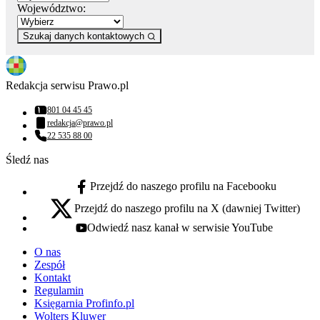
Województwo:
Szukaj danych kontaktowych
Redakcja serwisu Prawo.pl
801 04 45 45
Numer telefonu:
redakcja@prawo.pl
Adres email:
22 535 88 00
Numer telefonu:
Śledź nas
Przejdź do naszego profilu na Facebooku
facebook - otwiera się w nowej karcie
Przejdź do naszego profilu na X (dawniej Twitter)
x - otwiera się w nowej karcie
Odwiedź nasz kanał w serwisie YouTube
youtube - otwiera się w nowej karcie
O nas
Zespół
Kontakt
Regulamin
Księgarnia Profinfo.pl
Wolters Kluwer