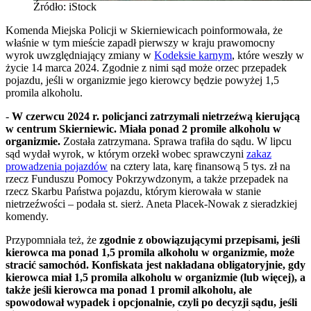
Źródło: iStock
Komenda Miejska Policji w Skierniewicach poinformowała, że
właśnie w tym mieście zapadł pierwszy w kraju prawomocny
wyrok uwzględniający zmiany w
Kodeksie karnym
, które weszły w
życie 14 marca 2024. Zgodnie z nimi sąd może orzec przepadek
pojazdu, jeśli w organizmie jego kierowcy będzie powyżej 1,5
promila alkoholu.
-
W czerwcu 2024 r. policjanci zatrzymali nietrzeźwą kierującą
w centrum Skierniewic. Miała ponad 2 promile alkoholu w
organizmie.
Została zatrzymana. Sprawa trafiła do sądu. W lipcu
sąd wydał wyrok, w którym orzekł wobec sprawczyni
zakaz
prowadzenia pojazdów
na cztery lata, karę finansową 5 tys. zł na
rzecz Funduszu Pomocy Pokrzywdzonym, a także przepadek na
rzecz Skarbu Państwa pojazdu, którym kierowała w stanie
nietrzeźwości – podała st. sierż. Aneta Placek-Nowak z sieradzkiej
komendy.
Przypomniała też, że
zgodnie z obowiązującymi przepisami, jeśli
kierowca ma ponad 1,5 promila alkoholu w organizmie, może
stracić samochód. Konfiskata jest nakładana obligatoryjnie, gdy
kierowca miał 1,5 promila alkoholu w organizmie (lub więcej), a
także jeśli kierowca ma ponad 1 promil alkoholu, ale
spowodował wypadek i opcjonalnie, czyli po decyzji sądu, jeśli