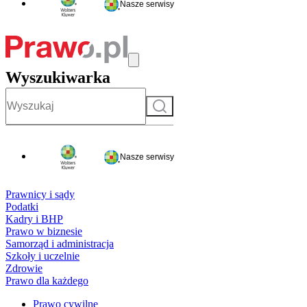
Nasze serwisy
Wyszukiwarka
Szukaj
Nasze serwisy
Prawnicy i sądy
Podatki
Kadry i BHP
Prawo w biznesie
Samorząd i administracja
Szkoły i uczelnie
Zdrowie
Prawo dla każdego
Prawo cywilne