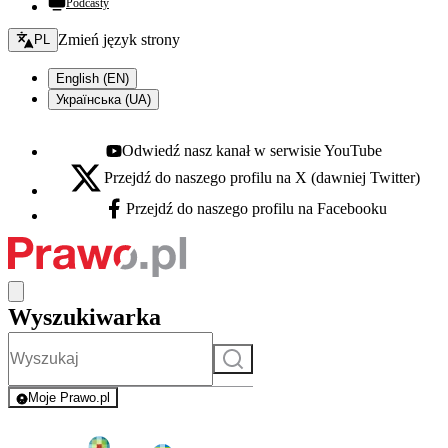
Podcasty
Zmień język - bieżący:
Zmień język strony
PL
English (EN)
Українська (UA)
Odwiedź nasz kanał w serwisie YouTube
Youtube - otwiera się w nowej karcie
Przejdź do naszego profilu na X (dawniej Twitter)
X - otwiera się w nowej karcie
Przejdź do naszego profilu na Facebooku
Facebook - otwiera się w nowej karcie
Wyszukiwarka
Szukaj
Moje Prawo.pl
- rejestracja i logowanie do serwisu