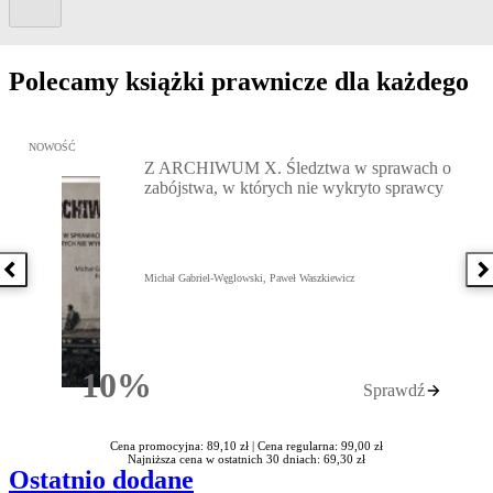
Polecamy książki prawnicze dla każdego
Przejdź do: Z ARCHIWUM X. Śledztwa w sprawach o zabójstwa, w 
NOWOŚĆ
Z ARCHIWUM X. Śledztwa w sprawach o
zabójstwa, w których nie wykryto sprawcy
Poprzednia książka
N
Michał Gabriel-Węglowski, Paweł Waszkiewicz
10%
Sprawdź
Rabatu
Cena promocyjna: 89,10 zł |
Cena regularna: 99,00 zł
Najniższa cena w ostatnich 30 dniach: 69,30 zł
Ostatnio dodane