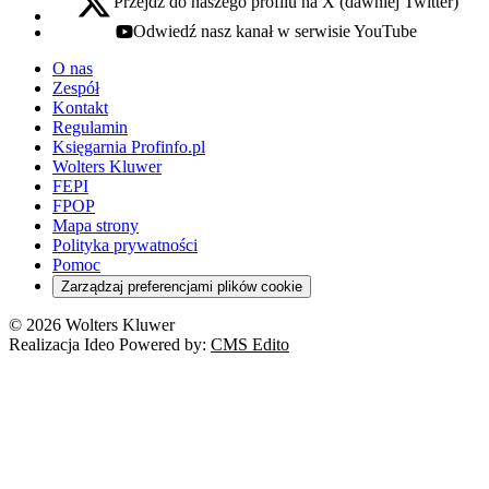
Przejdź do naszego profilu na X (dawniej Twitter)
x - otwiera się w nowej karcie
Odwiedź nasz kanał w serwisie YouTube
youtube - otwiera się w nowej karcie
O nas
Zespół
Kontakt
Regulamin
Księgarnia Profinfo.pl
Wolters Kluwer
FEPI
FPOP
Mapa strony
Polityka prywatności
Pomoc
Zarządzaj preferencjami plików cookie
© 2026 Wolters Kluwer
Realizacja Ideo Powered by:
CMS Edito