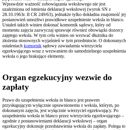
Wprawdzie ważność zobowiązania wekslowego nie jest
uzależniona od istnienia deklaracji wekslowej (wyrok SN z
28.10.1963r. II CR 249/63), jednakże tylko dokładna znajomość jej
postanowień umożliwi prawidłowe uzupełnienie weksla in blanco.
Ustaleń takich winien dokonać komornik sądowy, który od
momentu zajęcia zazwyczaj sprawuje również obowiązki dozorcy
zajętego weksla. W tym celu winien on wezwać dłużnika do
złożenia stosownych wyjaśnień w tym przedmiocie. O dokonanych
ustaleniach
komornik
sądowy zawiadamia wierzyciela
egzekwującego wraz z wezwaniem do samodzielnego uzupełnienia
weksla o jego brakujące elementy.
Organ egzekucyjny wezwie do
zapłaty
Prawo do uzupełnienia weksla in blanco jest prawem
przysługującym wyłącznie uprawnionemu z weksla, którym, po
dokonanym zajęciu, jest wyłącznie wierzyciel egzekwujący. Po
uzupełnieniu weksla in blanco przez wierzyciela egzekwującego –
zgodnie z postanowieniami deklaracji wekslowej – organ
egzekucyjny dokonuje przedstawienia weksla do zapłaty. Polega to