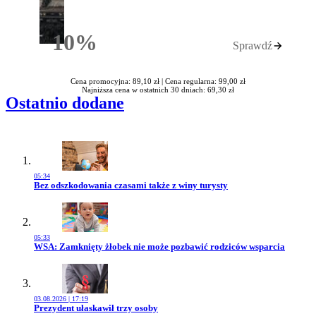
10%
Sprawdź
Rabatu
Cena promocyjna: 89,10 zł |
Cena regularna: 99,00 zł
Najniższa cena w ostatnich 30 dniach: 69,30 zł
Ostatnio dodane
05:34
Przejdź do artykułu:
Bez odszkodowania czasami także z winy turysty
05:33
Przejdź do artykułu:
WSA: Zamknięty żłobek nie może pozbawić rodziców wsparcia
03.08.2026 | 17:19
Przejdź do artykułu:
Prezydent ułaskawił trzy osoby