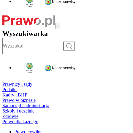
Nasze serwisy
Wyszukiwarka
Szukaj
Nasze serwisy
Prawnicy i sądy
Podatki
Kadry i BHP
Prawo w biznesie
Samorząd i administracja
Szkoły i uczelnie
Zdrowie
Prawo dla każdego
Prawo cywilne