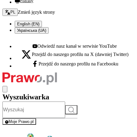
Podcasty
Zmień język - bieżący:
Zmień język strony
PL
English (EN)
Українська (UA)
Odwiedź nasz kanał w serwisie YouTube
Youtube - otwiera się w nowej karcie
Przejdź do naszego profilu na X (dawniej Twitter)
X - otwiera się w nowej karcie
Przejdź do naszego profilu na Facebooku
Facebook - otwiera się w nowej karcie
Wyszukiwarka
Szukaj
Moje Prawo.pl
- rejestracja i logowanie do serwisu