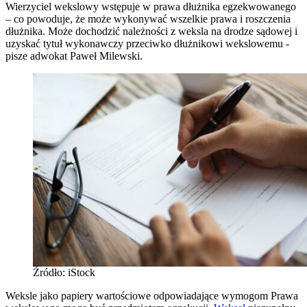
Wierzyciel wekslowy wstępuje w prawa dłużnika egzekwowanego
– co powoduje, że może wykonywać wszelkie prawa i roszczenia
dłużnika. Może dochodzić należności z weksla na drodze sądowej i
uzyskać tytuł wykonawczy przeciwko dłużnikowi wekslowemu -
pisze adwokat Paweł Milewski.
Źródło: iStock
Weksle jako papiery wartościowe odpowiadające wymogom Prawa