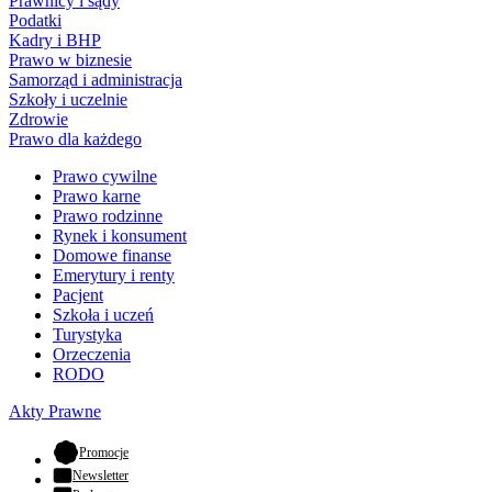
Prawnicy i sądy
Podatki
Kadry i BHP
Prawo w biznesie
Samorząd i administracja
Szkoły i uczelnie
Zdrowie
Prawo dla każdego
Prawo cywilne
Prawo karne
Prawo rodzinne
Rynek i konsument
Domowe finanse
Emerytury i renty
Pacjent
Szkoła i uczeń
Turystyka
Orzeczenia
RODO
Akty Prawne
- otwiera się w nowej karcie
Promocje
Newsletter