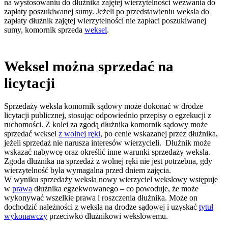
na wystosowaniu do dłużnika zajętej wierzytelności wezwania do
zapłaty poszukiwanej sumy. Jeżeli po przedstawieniu weksla do
zapłaty dłużnik zajętej wierzytelności nie zapłaci poszukiwanej
sumy, komornik sprzeda
weksel
.
Weksel można sprzedać na
licytacji
Sprzedaży weksla komornik sądowy może dokonać w drodze
licytacji publicznej, stosując odpowiednio przepisy o egzekucji z
ruchomości. Z kolei za zgodą dłużnika komornik sądowy może
sprzedać weksel
z wolnej ręki
, po cenie wskazanej przez dłużnika,
jeżeli sprzedaż nie narusza interesów wierzycieli. Dłużnik może
wskazać nabywcę oraz określić inne warunki sprzedaży weksla.
Zgoda dłużnika na sprzedaż z wolnej ręki nie jest potrzebna, gdy
wierzytelność była wymagalna przed dniem zajęcia.
W wyniku sprzedaży weksla nowy wierzyciel wekslowy wstępuje
w
prawa
dłużnika egzekwowanego – co powoduje, że może
wykonywać wszelkie prawa i roszczenia dłużnika. Może on
dochodzić należności z weksla na drodze sądowej i uzyskać
tytuł
wykonawczy
przeciwko dłużnikowi wekslowemu.