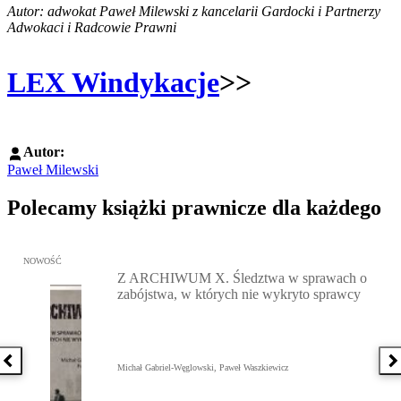
Autor: adwokat Paweł Milewski z kancelarii Gardocki i Partnerzy
Adwokaci i Radcowie Prawni
LEX Windykacje
>>
Autor:
Paweł Milewski
Polecamy książki prawnicze dla każdego
Przejdź do: Z ARCHIWUM X. Śledztwa w sprawach o zabójstwa, w 
NOWOŚĆ
Z ARCHIWUM X. Śledztwa w sprawach o
zabójstwa, w których nie wykryto sprawcy
Poprzednia książka
N
Michał Gabriel-Węglowski, Paweł Waszkiewicz