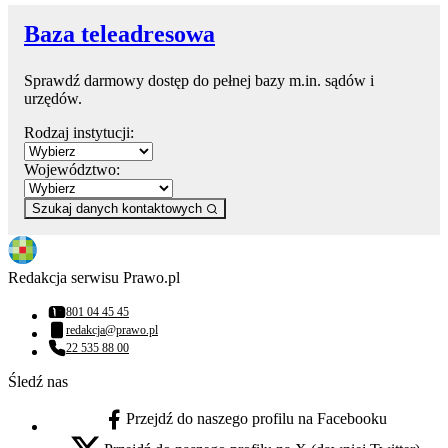
Baza teleadresowa
Sprawdź darmowy dostęp do pełnej bazy m.in. sądów i
urzędów.
Rodzaj instytucji:
Województwo:
Szukaj danych kontaktowych
Redakcja serwisu Prawo.pl
801 04 45 45
Numer telefonu:
redakcja@prawo.pl
Adres email:
22 535 88 00
Numer telefonu:
Śledź nas
Przejdź do naszego profilu na Facebooku
facebook - otwiera się w nowej karcie