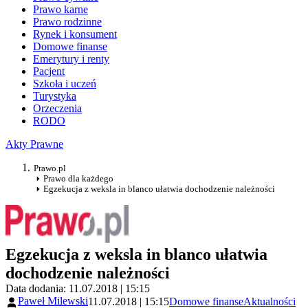
Prawo karne
Prawo rodzinne
Rynek i konsument
Domowe finanse
Emerytury i renty
Pacjent
Szkoła i uczeń
Turystyka
Orzeczenia
RODO
Akty Prawne
Prawo.pl
Prawo dla każdego
Egzekucja z weksla in blanco ułatwia dochodzenie należności
Egzekucja z weksla in blanco ułatwia
dochodzenie należności
Data dodania: 11.07.2018 | 15:15
Paweł Milewski
11.07.2018 | 15:15
Domowe finanse
Aktualności