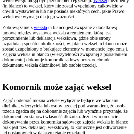
wekslowego mogą być przedmiotem egzekucji.
Weksel
niezupełny
(in blanco) to weksel, który nie został wypełniony całkowicie w
chwili wystawienia lub nie posiada niektórych cech, jakie Prawo
wekslowe wymaga dla jego ważności.
Zobowiązanie z
weksla
in blanco jest związane z dodatkową
umową między wystawcą weksla a remitentem, którą jest
porozumienie lub deklaracja wekslowa, gdzie obie strony
uzgadniają sposób i okoliczności, w jakich weksel in blanco może
zostać uzupełniony o brakujące elementy w momencie jego emisji.
Zajęcia weksla in blanco (wierzytelności związanej z posiadaniem
dokumentu) dokonuje komornik sądowy przez odebranie
dokumentu weksla dłużnikowi lub osobie trzeciej.
Komornik może zająć weksel
Zająć i odebrać można weksle wyłącznie będące we władaniu
dłużnika, wierzyciela lub osoby trzeciej pod warunkiem, że osoba
trzecia zgadza się na dokonanie zajęcia lub wyraźnie przyznaje, że
dokument ten stanowi własność dłużnika. Jeżeli w momencie
dokonywania przez komornika sądowego zajęcia weksla in blanco
brak jest tzw. deklaracji wekslowej, to konieczne jest odtworzenie
jej postanowień w dalszym etapie egzekucji.