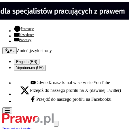
- otwiera się w nowej karcie
Promocje
Newsletter
Podcasty
Zmień język - bieżący:
Zmień język strony
PL
English (EN)
Українська (UA)
Odwiedź nasz kanał w serwisie YouTube
Youtube - otwiera się w nowej karcie
Przejdź do naszego profilu na X (dawniej Twitter)
X - otwiera się w nowej karcie
Przejdź do naszego profilu na Facebooku
Facebook - otwiera się w nowej karcie