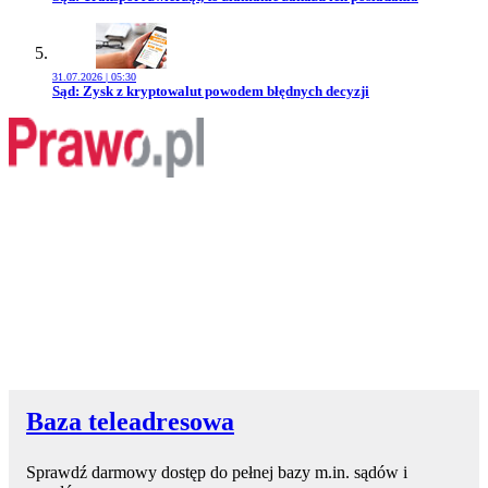
31.07.2026 | 05:30
Przejdź do artykułu:
Sąd: Zysk z kryptowalut powodem błędnych decyzji
Baza teleadresowa
Sprawdź darmowy dostęp do pełnej bazy m.in. sądów i