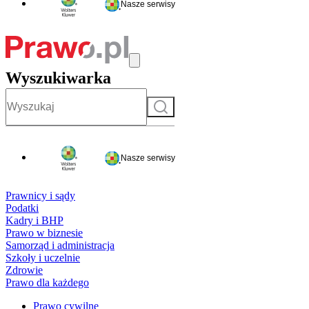
Nasze serwisy
Wyszukiwarka
Szukaj
Nasze serwisy
Prawnicy i sądy
Podatki
Kadry i BHP
Prawo w biznesie
Samorząd i administracja
Szkoły i uczelnie
Zdrowie
Prawo dla każdego
Prawo cywilne