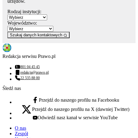
urzędów.
Rodzaj instytucji:
Województwo:
Szukaj danych kontaktowych
Redakcja serwisu Prawo.pl
801 04 45 45
Numer telefonu:
redakcja@prawo.pl
Adres email:
22 535 88 00
Numer telefonu:
Śledź nas
Przejdź do naszego profilu na Facebooku
facebook - otwiera się w nowej karcie
Przejdź do naszego profilu na X (dawniej Twitter)
x - otwiera się w nowej karcie
Odwiedź nasz kanał w serwisie YouTube
youtube - otwiera się w nowej karcie
O nas
Zespół