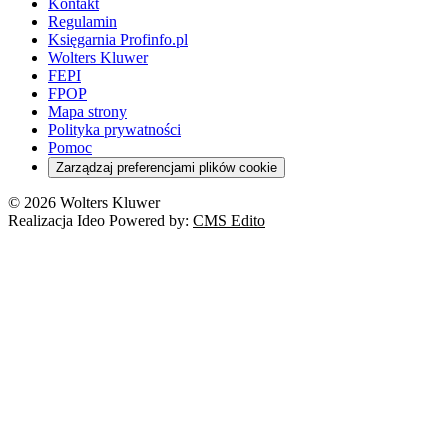
Kontakt
Regulamin
Księgarnia Profinfo.pl
Wolters Kluwer
FEPI
FPOP
Mapa strony
Polityka prywatności
Pomoc
Zarządzaj preferencjami plików cookie
© 2026 Wolters Kluwer
Realizacja Ideo Powered by:
CMS Edito