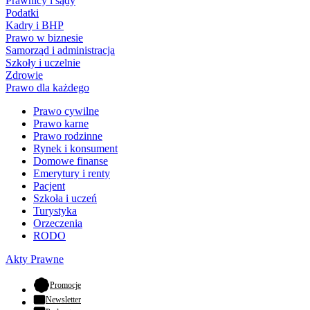
Prawnicy i sądy
Podatki
Kadry i BHP
Prawo w biznesie
Samorząd i administracja
Szkoły i uczelnie
Zdrowie
Prawo dla każdego
Prawo cywilne
Prawo karne
Prawo rodzinne
Rynek i konsument
Domowe finanse
Emerytury i renty
Pacjent
Szkoła i uczeń
Turystyka
Orzeczenia
RODO
Akty Prawne
- otwiera się w nowej karcie
Promocje
Newsletter