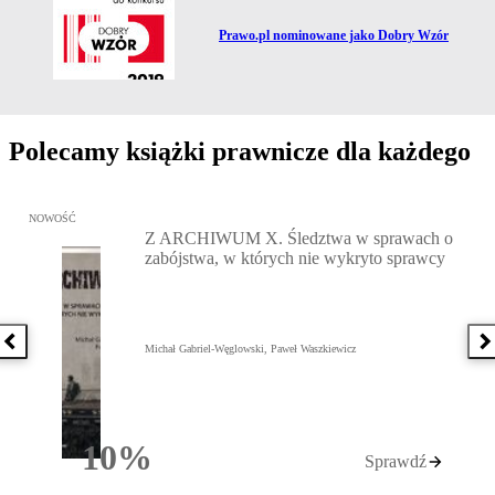
Przejdź do artykułu:
Prawo.pl nominowane jako Dobry Wzór
Polecamy książki prawnicze dla każdego
Przejdź do: Z ARCHIWUM X. Śledztwa w sprawach o zabójstwa, w 
NOWOŚĆ
Z ARCHIWUM X. Śledztwa w sprawach o
zabójstwa, w których nie wykryto sprawcy
Poprzednia książka
N
Michał Gabriel-Węglowski, Paweł Waszkiewicz
10%
Sprawdź
Rabatu