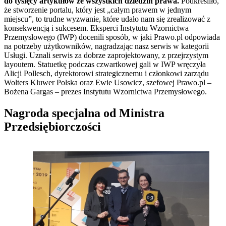
do tysięcy artykułów ze wszystkich dziedzin prawa.
Podkreśliło,
że stworzenie portalu, który jest „całym prawem w jednym
miejscu”, to trudne wyzwanie, które udało nam się zrealizować z
konsekwencją i sukcesem. Eksperci Instytutu Wzornictwa
Przemysłowego (IWP) docenili sposób, w jaki Prawo.pl odpowiada
na potrzeby użytkowników, nagradzając nasz serwis w kategorii
Usługi. Uznali serwis za dobrze zaprojektowany, z przejrzystym
layoutem. Statuetkę podczas czwartkowej gali w IWP wręczyła
Alicji Pollesch, dyrektorowi strategicznemu i członkowi zarządu
Wolters Kluwer Polska oraz Ewie Usowicz, szefowej Prawo.pl –
Bożena Gargas – prezes Instytutu Wzornictwa Przemysłowego.
Nagroda specjalna od Ministra
Przedsiębiorczości