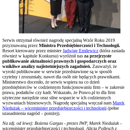
Serwis otrzymał również nagrodę specjalną Wzór Roku 2019
przyznawaną przez
Ministra Przedsiębiorczości i Technologii.
Resort kierowany przez minister
Jadwigę Emilewicz
(która zasiada
również w kapitule Konkursu) wyróżnił nas
za przejrzyste
publikowanie aktualności prawnych i gospodarczych oraz
wnikliwe analizy najistotniejszych zagadnień.
Zauważył, że
wyroki publikowane w serwisie przedstawione są w sposób
czytelny i zrozumiały, nawet dla osób nie będących prawnikami.
Ministerstwo doceniło, że serwis wspiera na co dzień
przedsiębiorców w codziennym funkcjonowaniu firm – w zakresie
prawa, podatków czy kadr. Wskazało, że Prawo.pl to dla firm
użyteczne narzędzie oraz silne wsparcie w ich codziennych
wyzwaniach biznesowych. Nagrodę specjalną wręczał nam
Marek
Niedużak – wiceminister przedsiębiorczości i technologii
(pełne
uzasadnienia nagród – poniżej).
Na zdj. od lewej: Bożena Gargas - prezes IWP, Marek Niedużak -
wiceminister przedsiębiorczości i technologii, Alicja Pollesch z