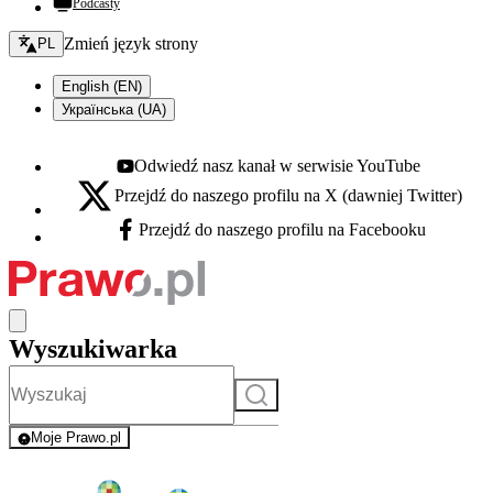
Podcasty
Zmień język - bieżący:
Zmień język strony
PL
English (EN)
Українська (UA)
Odwiedź nasz kanał w serwisie YouTube
Youtube - otwiera się w nowej karcie
Przejdź do naszego profilu na X (dawniej Twitter)
X - otwiera się w nowej karcie
Przejdź do naszego profilu na Facebooku
Facebook - otwiera się w nowej karcie
Wyszukiwarka
Szukaj
Moje Prawo.pl
- rejestracja i logowanie do serwisu