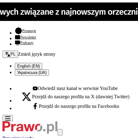
- otwiera się w nowej karcie
Promocje
Newsletter
Podcasty
Zmień język - bieżący:
Zmień język strony
PL
English (EN)
Українська (UA)
Odwiedź nasz kanał w serwisie YouTube
Youtube - otwiera się w nowej karcie
Przejdź do naszego profilu na X (dawniej Twitter)
X - otwiera się w nowej karcie
Przejdź do naszego profilu na Facebooku
Facebook - otwiera się w nowej karcie