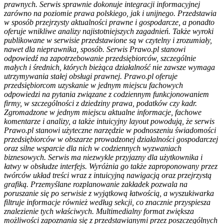
prawnych. Serwis sprawnie dokonuje integracji informacyjnej
zarówno na poziomie prawa polskiego, jak i unijnego. Przedstawia
w sposób przejrzysty aktualności prawne i gospodarcze, a ponadto
oferuje wnikliwe analizy najistotniejszych zagadnień. Także wyroki
publikowane w serwisie przedstawione są w czytelny i zrozumiały,
nawet dla nieprawnika, sposób. Serwis Prawo.pl stanowi
odpowiedź na zapotrzebowanie przedsiębiorców, szczególnie
małych i średnich, których bieżąca działalność nie zawsze wymaga
utrzymywania stałej obsługi prawnej. Prawo.pl oferuje
przedsiębiorcom uzyskanie w jednym miejscu fachowych
odpowiedzi na pytania związane z codziennym funkcjonowaniem
firmy, w szczególności z dziedziny prawa, podatków czy kadr.
Zgromadzone w jednym miejscu aktualne informacje, fachowe
komentarze i analizy, a także intuicyjny layout powodują, że serwis
Prawo.pl stanowi użyteczne narzędzie w podnoszeniu świadomości
przedsiębiorców w obszarze prowadzonej działalności gospodarczej
oraz silne wsparcie dla nich w codziennych wyzwaniach
biznesowych. Serwis ma niezwykle przyjazny dla użytkownika i
łatwy w obsłudze interfejs. Wyróżnia go także zaproponowany przez
twórców układ treści wraz z intuicyjną nawigacją oraz przejrzystą
grafiką. Przemyślane rozplanowanie zakładek pozwala na
poruszanie się po serwisie z wyjątkową łatwością, a wyszukiwarka
filtruje informacje również według sekcji, co znacznie przyspiesza
znalezienie tych właściwych. Multimedialny format zwiększa
możliwości zapoznania się z przedstawianymi przez poszczególnych