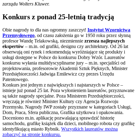
zarządu Wolters Kluwer.
Konkurs z ponad 25-letnią tradycją
Obie nagrody to dla nas ogromny zaszczyt!
Instytut Wzornictwa
Przemysłowego
, od czasu założenia go w 1950 roku przez słynną
profesor Wandę Telakowską, niezmiennie
zrzesza najlepszych
ekspertów
– m.in. od grafiki, designu czy architektury. Od 26 lat
obserwują oni rynek i rekomendują wyróżniające się produkty i
usługi dostępne w Polsce do konkursu Dobry Wzór. Laureatów
konkursu wyłania multidyscyplinarne jury – m.in. specjaliści od
projektowania, profesorowie Akademii Sztuk Pięknych, Minister
Przedsiębiorczości Jadwiga Emilewicz czy prezes Urzędu
Patentowego.
Konkurs jest jednym z największych i najstarszych w Polsce –
istnieje już ponad 25 lat. Poza wyłonieniem laureatów, przyznawane
są także nagrody specjalne. Poza Ministrem Przedsiębiorczości,
wręczają je również Minister Kultury czy Agencja Rozwoju
Przemysłu. Nagrody IWP zostały przyznane w kategoriach Usługi,
Dom, Praca, Sfera publiczna, Grafika użytkowa i opakowania.
Doceniono m.in. aplikację pozwalającą sprawdzić historię
samochodu, grafikę książek dla dzieci, mobilnego robota czy grafikę
identyfikującą miasto Rybnik.
Wszystkich laureatów można
zobaczyć na stronie konkursu.