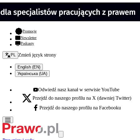
- otwiera się w nowej karcie
Promocje
Newsletter
Podcasty
Zmień język - bieżący:
Zmień język strony
PL
English (EN)
Українська (UA)
Odwiedź nasz kanał w serwisie YouTube
Youtube - otwiera się w nowej karcie
Przejdź do naszego profilu na X (dawniej Twitter)
X - otwiera się w nowej karcie
Przejdź do naszego profilu na Facebooku
Facebook - otwiera się w nowej karcie