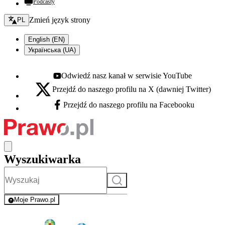
Podcasty
Zmień język - bieżący:
Zmień język strony
PL
English (EN)
Українська (UA)
Odwiedź nasz kanał w serwisie YouTube
Youtube - otwiera się w nowej karcie
Przejdź do naszego profilu na X (dawniej Twitter)
X - otwiera się w nowej karcie
Przejdź do naszego profilu na Facebooku
Facebook - otwiera się w nowej karcie
Wyszukiwarka
Szukaj
Moje Prawo.pl
- rejestracja i logowanie do serwisu