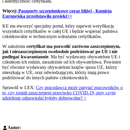
i autentyczność certyfikatu.
Więcej:
Paszporty szczepionkowe coraz bliżej - Komisja
Europejska przedstawiła projekt>>
KE ma stworzyć specjalny portal, który zapewni weryfikację
wszystkich certyfikatów w całej UE i będzie wspierać państwa
członkowskie w technicznym wdrażaniu certyfikatów.
W założeniu
certyfikat ma pozwolić zarówno zaszczepionym,
jak i niezaszczepionym swobodnie podróżować po UE i nie
podlegać kwarantannie
. Ma być wydawany obywatelom UE i
członkom ich rodzin, niezależnie od ich obywatelstwa. Powinien
być również wydawany obywatelom krajów spoza UE, którzy
mieszkają w UE, oraz odwiedzającym, którzy mają prawo
podróżować do innych państw członkowskich.
Sprawdź w LEX:
Czy pracodawca może zapytać pracowników o
to, czy zostali zaszczepieni przeciwko COVID-19, przy czym
udzielenie odpowiedzi byłoby dobrowolne? >
Autor: