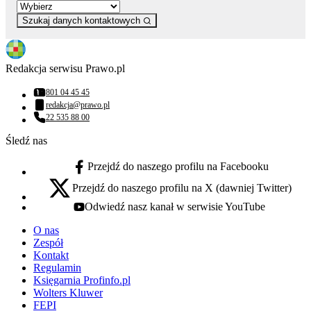
Szukaj danych kontaktowych
Redakcja serwisu Prawo.pl
801 04 45 45
Numer telefonu:
redakcja@prawo.pl
Adres email:
22 535 88 00
Numer telefonu:
Śledź nas
Przejdź do naszego profilu na Facebooku
facebook - otwiera się w nowej karcie
Przejdź do naszego profilu na X (dawniej Twitter)
x - otwiera się w nowej karcie
Odwiedź nasz kanał w serwisie YouTube
youtube - otwiera się w nowej karcie
O nas
Zespół
Kontakt
Regulamin
Księgarnia Profinfo.pl
Wolters Kluwer
FEPI