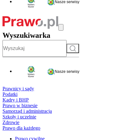
Nasze serwisy
Wyszukiwarka
Szukaj
Nasze serwisy
Prawnicy i sądy
Podatki
Kadry i BHP
Prawo w biznesie
Samorząd i administracja
Szkoły i uczelnie
Zdrowie
Prawo dla każdego
Prawo cywilne