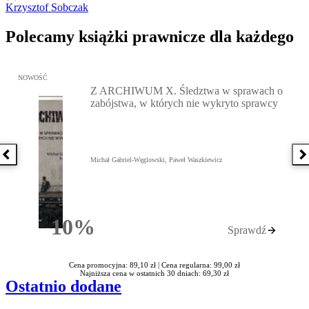
Krzysztof Sobczak
Polecamy książki prawnicze dla każdego
Przejdź do: Z ARCHIWUM X. Śledztwa w sprawach o zabójstwa, w 
NOWOŚĆ
Z ARCHIWUM X. Śledztwa w sprawach o
zabójstwa, w których nie wykryto sprawcy
Poprzednia książka
N
Michał Gabriel-Węglowski, Paweł Waszkiewicz
10%
Sprawdź
Rabatu
Cena promocyjna: 89,10 zł |
Cena regularna: 99,00 zł
Najniższa cena w ostatnich 30 dniach: 69,30 zł
Ostatnio dodane