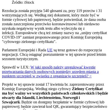
Źródło: iStock
Rezolucja została przyjęta 540 głosami za, przy 119 przeciw i 31
wstrzymujących się. Według niej dokument, który może być w
formie cyfrowej lub papierowej, będzie potwierdzał, że dana osoba
została zaszczepiona przeciwko koronawirusowi lub niedawno
uzyskała negatywny wynik testu albo wyleczyła się z
infekcji. Europosłowie chcą też zmiany nazwy na „unijny certyfikat
COVID-19” zamiast proponowanego przez Komisję Europejską
"cyfrowego zielonego certyfikatu".
Parlament Europejski i Rada
UE
są teraz gotowe do rozpoczęcia
negocjacji. Chcą osiągnąć porozumienie w tej sprawie przed letnim
sezonem turystycznym.
Sprawdź w LEX:
W jaki sposób należy uregulować kwestie
przetwarzania danych osobowych pomiędzy urzędem miasta a
punktem szczepień w związku z organizacją szczepień? >
Projekt w tej sprawie został 17 kwietnia br. zaprezentowany przez
Komisję Europejską. Według niego cyfrowy
Zielony Certyfikat
ma być ważny we wszystkich państwach członkowskich i będzie
otwarty dla Islandii, Liechtensteinu, Norwegii i
Szwajcarii.
Będzie on dostępny bezpłatnie w formie cyfrowej lub
papierowej; będzie zawierał kod QR, gwarantujący bezpieczeństwo