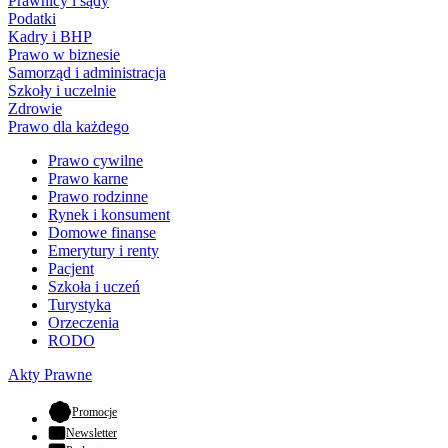
Prawnicy i sądy
Podatki
Kadry i BHP
Prawo w biznesie
Samorząd i administracja
Szkoły i uczelnie
Zdrowie
Prawo dla każdego
Prawo cywilne
Prawo karne
Prawo rodzinne
Rynek i konsument
Domowe finanse
Emerytury i renty
Pacjent
Szkoła i uczeń
Turystyka
Orzeczenia
RODO
Akty Prawne
- otwiera się w nowej karcie
Promocje
Newsletter