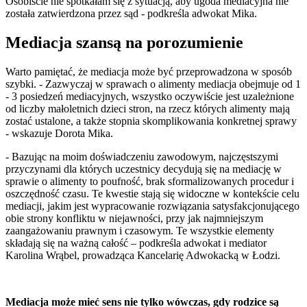
Osobiście nie spotkałam się z sytuacją, aby ugoda mediacyjna nie
została zatwierdzona przez sąd - podkreśla adwokat Mika.
Mediacja szansą na porozumienie
Warto pamiętać, że mediacja może być przeprowadzona w sposób
szybki. - Zazwyczaj w sprawach o alimenty mediacja obejmuje od 1
- 3 posiedzeń mediacyjnych, wszystko oczywiście jest uzależnione
od liczby małoletnich dzieci stron, na rzecz których alimenty mają
zostać ustalone, a także stopnia skomplikowania konkretnej sprawy
- wskazuje Dorota Mika.
- Bazując na moim doświadczeniu zawodowym, najczęstszymi
przyczynami dla których uczestnicy decydują się na mediację w
sprawie o alimenty to poufność, brak sformalizowanych procedur i
oszczędność czasu. Te kwestie stają się widoczne w kontekście celu
mediacji, jakim jest wypracowanie rozwiązania satysfakcjonującego
obie strony konfliktu w niejawności, przy jak najmniejszym
zaangażowaniu prawnym i czasowym. Te wszystkie elementy
składają się na ważną całość – podkreśla adwokat i mediator
Karolina Wrąbel, prowadząca Kancelarię Adwokacką w Łodzi.
Mediacja może mieć sens nie tylko wówczas, gdy rodzice są