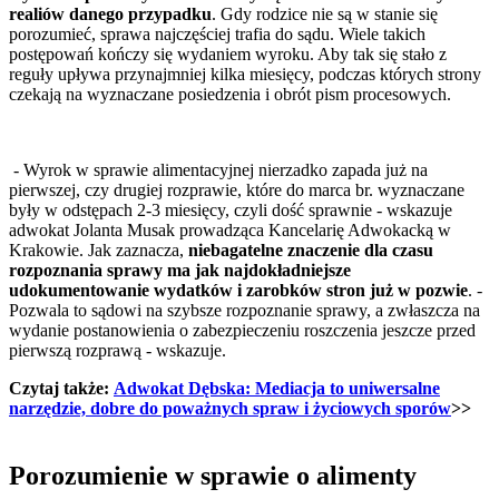
realiów danego przypadku
. Gdy rodzice nie są w stanie się
porozumieć, sprawa najczęściej trafia do sądu. Wiele takich
postępowań kończy się wydaniem wyroku. Aby tak się stało z
reguły upływa przynajmniej kilka miesięcy, podczas których strony
czekają na wyznaczane posiedzenia i obrót pism procesowych.
- Wyrok w sprawie alimentacyjnej nierzadko zapada już na
pierwszej, czy drugiej rozprawie, które do marca br. wyznaczane
były w odstępach 2-3 miesięcy, czyli dość sprawnie - wskazuje
adwokat Jolanta Musak prowadząca Kancelarię Adwokacką w
Krakowie. Jak zaznacza,
niebagatelne znaczenie dla czasu
rozpoznania sprawy ma jak najdokładniejsze
udokumentowanie wydatków i zarobków stron już w pozwie
. -
Pozwala to sądowi na szybsze rozpoznanie sprawy, a zwłaszcza na
wydanie postanowienia o zabezpieczeniu roszczenia jeszcze przed
pierwszą rozprawą - wskazuje.
Czytaj także:
Adwokat Dębska: Mediacja to uniwersalne
narzędzie, dobre do poważnych spraw i życiowych sporów
>>
Porozumienie w sprawie o alimenty