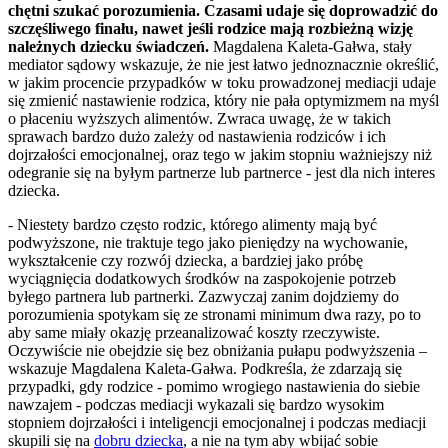
chętni szukać porozumienia. Czasami udaje się doprowadzić do
szczęśliwego finału, nawet jeśli rodzice mają rozbieżną wizję
należnych dziecku świadczeń.
Magdalena Kaleta-Gałwa, stały
mediator sądowy wskazuje, że nie jest łatwo jednoznacznie określić,
w jakim procencie przypadków w toku prowadzonej mediacji udaje
się zmienić nastawienie rodzica, który nie pała optymizmem na myśl
o płaceniu wyższych alimentów. Zwraca uwagę, że w takich
sprawach bardzo dużo zależy od nastawienia rodziców i ich
dojrzałości emocjonalnej, oraz tego w jakim stopniu ważniejszy niż
odegranie się na byłym partnerze lub partnerce - jest dla nich interes
dziecka.
- Niestety bardzo często rodzic, którego alimenty mają być
podwyższone, nie traktuje tego jako pieniędzy na wychowanie,
wykształcenie czy rozwój dziecka, a bardziej jako próbę
wyciągnięcia dodatkowych środków na zaspokojenie potrzeb
byłego partnera lub partnerki. Zazwyczaj zanim dojdziemy do
porozumienia spotykam się ze stronami minimum dwa razy, po to
aby same miały okazję przeanalizować koszty rzeczywiste.
Oczywiście nie obejdzie się bez obniżania pułapu podwyższenia –
wskazuje Magdalena Kaleta-Gałwa. Podkreśla, że zdarzają się
przypadki, gdy rodzice - pomimo wrogiego nastawienia do siebie
nawzajem - podczas mediacji wykazali się bardzo wysokim
stopniem dojrzałości i inteligencji emocjonalnej i podczas mediacji
skupili się na
dobru dziecka
, a nie na tym aby wbijać sobie