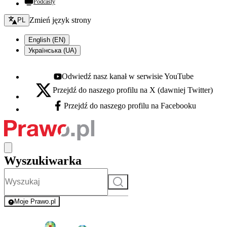
Podcasty
Zmień język - bieżący:
Zmień język strony
PL
English (EN)
Українська (UA)
Odwiedź nasz kanał w serwisie YouTube
Youtube - otwiera się w nowej karcie
Przejdź do naszego profilu na X (dawniej Twitter)
X - otwiera się w nowej karcie
Przejdź do naszego profilu na Facebooku
Facebook - otwiera się w nowej karcie
Wyszukiwarka
Szukaj
Moje Prawo.pl
- rejestracja i logowanie do serwisu