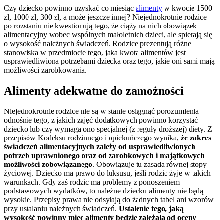
Czy dziecko powinno uzyskać co miesiąc
alimenty
w kwocie 1500
zł, 1000 zł, 300 zł, a może jeszcze innej? Niejednokrotnie rodzice
po rozstaniu nie kwestionują tego, że ciąży na nich obowiązek
alimentacyjny wobec wspólnych małoletnich dzieci, ale spierają się
o wysokość należnych świadczeń. Rodzice prezentują różne
stanowiska w przedmiocie tego, jaka kwota alimentów jest
usprawiedliwiona potrzebami dziecka oraz tego, jakie oni sami mają
możliwości zarobkowania.
Alimenty adekwatne do zamożności
Niejednokrotnie rodzice nie są w stanie osiągnąć porozumienia
odnośnie tego, z jakich zajęć dodatkowych powinno korzystać
dziecko lub czy wymaga ono specjalnej (z reguły droższej) diety. Z
przepisów Kodeksu rodzinnego i opiekuńczego wynika,
że z
akres
świadczeń alimentacyjnych zależy od usprawiedliwionych
potrzeb uprawnionego oraz od zarobkowych i majątkowych
możliwości zobowiązanego
. Obowiązuje tu zasada równej stopy
życiowej. Dziecko ma prawo do luksusu, jeśli rodzic żyje w takich
warunkach. Gdy zaś rodzic ma problemy z ponoszeniem
podstawowych wydatków, to należne dziecku alimenty nie będą
wysokie. Przepisy prawa nie odsyłają do żadnych tabel ani wzorów
przy ustalaniu należnych świadczeń.
Ustalenie tego, jaką
wysokość powinny mieć alimenty będzie zależała od oceny