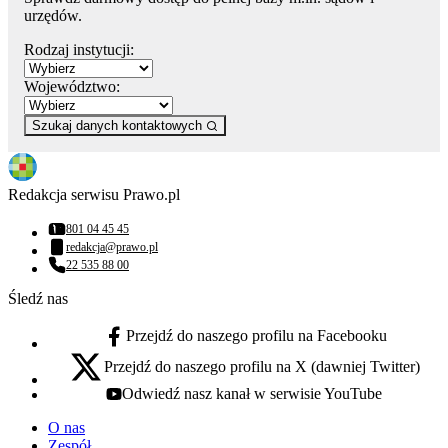
urzędów.
Rodzaj instytucji:
Województwo:
Szukaj danych kontaktowych
Redakcja serwisu Prawo.pl
801 04 45 45
Numer telefonu:
redakcja@prawo.pl
Adres email:
22 535 88 00
Numer telefonu:
Śledź nas
Przejdź do naszego profilu na Facebooku
facebook - otwiera się w nowej karcie
Przejdź do naszego profilu na X (dawniej Twitter)
x - otwiera się w nowej karcie
Odwiedź nasz kanał w serwisie YouTube
youtube - otwiera się w nowej karcie
O nas
Zespół