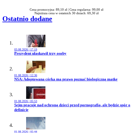
Cena promocyjna: 89,10 zł |
Cena regularna: 99,00 zł
Najniższa cena w ostatnich 30 dniach: 69,30 zł
Ostatnio dodane
03.08.2026 | 17:19
Przejdź do artykułu:
Prezydent ułaskawił trzy osoby
01.08.2026 | 12:36
Przejdź do artykułu:
NSA: Adoptowana córka ma prawo poznać biologiczną matkę
01.08.2026 | 05:53
Przejdź do artykułu:
Sejm pracuje nad ochroną dzieci przed pornografią, ale będzie spór o
definicję
01.08.2026 | 05:44