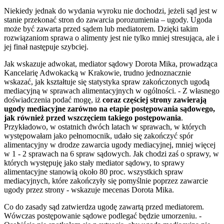
Niekiedy jednak do wydania wyroku nie dochodzi, jeżeli sąd jest w
stanie przekonać stron do zawarcia porozumienia – ugody. Ugoda
może być zawarta przed sądem lub mediatorem. Dzięki takim
rozwiązaniom sprawa o alimenty jest nie tylko mniej stresująca, ale i
jej finał następuje szybciej.
Jak wskazuje adwokat, mediator sądowy Dorota Mika, prowadząca
Kancelarię Adwokacką w Krakowie, trudno jednoznacznie
wskazać, jak kształtuje się statystyka spraw zakończonych ugodą
mediacyjną w sprawach alimentacyjnych w ogólności. - Z własnego
doświadczenia podać mogę, iż
coraz częściej strony zawierają
ugody mediacyjne zarówno na etapie postępowania sądowego,
jak również przed wszczęciem takiego postępowania
.
Przykładowo, w ostatnich dwóch latach w sprawach, w których
występowałam jako pełnomocnik, udało się zakończyć spór
alimentacyjny w drodze zawarcia ugody mediacyjnej, mniej więcej
w 1 - 2 sprawach na 6 spraw sądowych. Jak chodzi zaś o sprawy, w
których występuję jako stały mediator sądowy, to sprawy
alimentacyjne stanowią około 80 proc. wszystkich spraw
mediacyjnych, które zakończyły się pomyślnie poprzez zawarcie
ugody przez strony - wskazuje mecenas Dorota Mika.
Co do zasady sąd zatwierdza ugodę zawartą przed mediatorem.
Wówczas postępowanie sądowe podlegać będzie umorzeniu. -