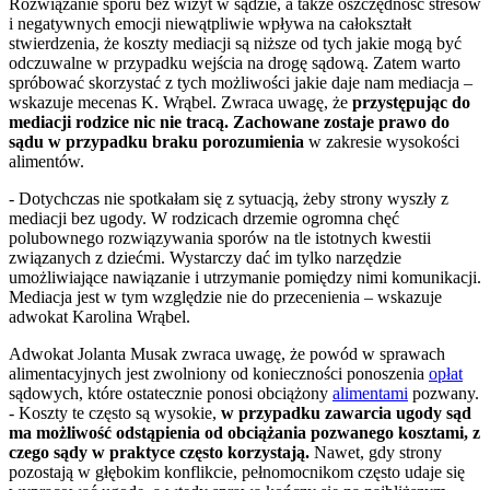
Rozwiązanie sporu bez wizyt w sądzie, a także oszczędność stresów
i negatywnych emocji niewątpliwie wpływa na całokształt
stwierdzenia, że koszty mediacji są niższe od tych jakie mogą być
odczuwalne w przypadku wejścia na drogę sądową. Zatem warto
spróbować skorzystać z tych możliwości jakie daje nam mediacja –
wskazuje mecenas K. Wrąbel. Zwraca uwagę, że
przystępując do
mediacji rodzice nic nie tracą. Zachowane zostaje prawo do
sądu w przypadku braku porozumienia
w zakresie wysokości
alimentów.
- Dotychczas nie spotkałam się z sytuacją, żeby strony wyszły z
mediacji bez ugody. W rodzicach drzemie ogromna chęć
polubownego rozwiązywania sporów na tle istotnych kwestii
związanych z dziećmi. Wystarczy dać im tylko narzędzie
umożliwiające nawiązanie i utrzymanie pomiędzy nimi komunikacji.
Mediacja jest w tym względzie nie do przecenienia – wskazuje
adwokat Karolina Wrąbel.
Adwokat Jolanta Musak zwraca uwagę, że powód w sprawach
alimentacyjnych jest zwolniony od konieczności ponoszenia
opłat
sądowych, które ostatecznie ponosi obciążony
alimentami
pozwany.
- Koszty te często są wysokie,
w przypadku zawarcia ugody sąd
ma możliwość odstąpienia od obciążania pozwanego kosztami, z
czego sądy w praktyce często korzystają.
Nawet, gdy strony
pozostają w głębokim konflikcie, pełnomocnikom często udaje się