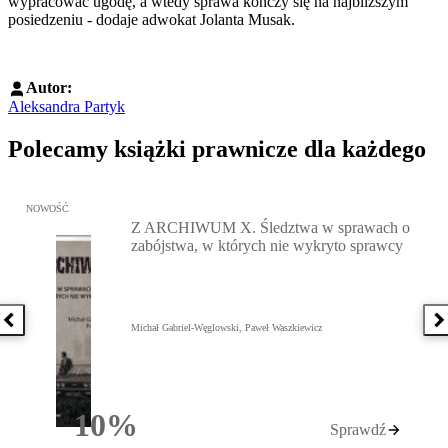
wypracować ugodę, a wtedy sprawa kończy się na najbliższym
posiedzeniu - dodaje adwokat Jolanta Musak.
Autor:
Aleksandra Partyk
Polecamy książki prawnicze dla każdego
Przejdź do: Z ARCHIWUM X. Śledztwa w sprawach o zabójstwa, w 
NOWOŚĆ
Z ARCHIWUM X. Śledztwa w sprawach o
zabójstwa, w których nie wykryto sprawcy
Poprzednia książka
N
Michał Gabriel-Węglowski, Paweł Waszkiewicz
10%
Sprawdź
Rabatu