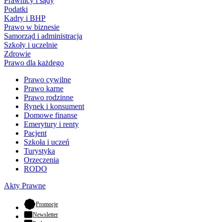
Prawnicy i sądy
Podatki
Kadry i BHP
Prawo w biznesie
Samorząd i administracja
Szkoły i uczelnie
Zdrowie
Prawo dla każdego
Prawo cywilne
Prawo karne
Prawo rodzinne
Rynek i konsument
Domowe finanse
Emerytury i renty
Pacjent
Szkoła i uczeń
Turystyka
Orzeczenia
RODO
Akty Prawne
- otwiera się w nowej karcie
Promocje
Newsletter