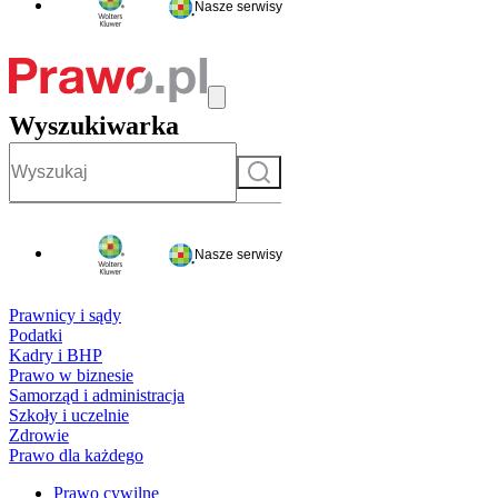
Nasze serwisy
Wyszukiwarka
Szukaj
Nasze serwisy
Prawnicy i sądy
Podatki
Kadry i BHP
Prawo w biznesie
Samorząd i administracja
Szkoły i uczelnie
Zdrowie
Prawo dla każdego
Prawo cywilne