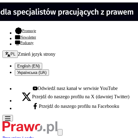
- otwiera się w nowej karcie
Promocje
Newsletter
Podcasty
Zmień język - bieżący:
Zmień język strony
PL
English (EN)
Українська (UA)
Odwiedź nasz kanał w serwisie YouTube
Youtube - otwiera się w nowej karcie
Przejdź do naszego profilu na X (dawniej Twitter)
X - otwiera się w nowej karcie
Przejdź do naszego profilu na Facebooku
Facebook - otwiera się w nowej karcie