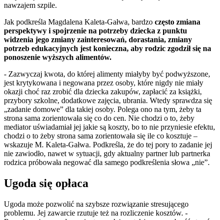
nawzajem szpile.
Jak podkreśla Magdalena Kaleta-Gałwa, bardzo
często zmiana
perspektywy i spojrzenie na potrzeby dziecka z punktu
widzenia jego zmiany zainteresowań, dorastania, zmiany
potrzeb edukacyjnych jest konieczna, aby rodzic zgodził się na
ponoszenie wyższych alimentów.
- Zazwyczaj kwota, do której alimenty miałyby być podwyższone,
jest krytykowana i negowana przez osoby, które nigdy nie miały
okazji choć raz zrobić dla dziecka zakupów, zapłacić za książki,
przybory szkolne, dodatkowe zajęcia, ubrania. Wtedy sprawdza się
„zadanie domowe” dla takiej osoby. Polega ono na tym, żeby ta
strona sama zorientowała się co do cen. Nie chodzi o to, żeby
mediator uświadamiał jej jakie są koszty, bo to nie przyniesie efektu,
chodzi o to żeby strona sama zorientowała się ile co kosztuje –
wskazuje M. Kaleta-Gałwa. Podkreśla, że do tej pory to zadanie jej
nie zawiodło, nawet w sytuacji, gdy aktualny partner lub partnerka
rodzica próbowała negować dla samego podkreślenia słowa „nie”.
Ugoda się opłaca
Ugoda może pozwolić na szybsze rozwiązanie stresującego
problemu. Jej zawarcie rzutuje też na rozliczenie kosztów. -