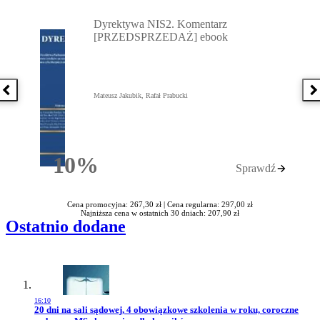
Przejdź do: Dyrektywa NIS2. Komentarz [PRZEDSPRZEDAŻ] ebook,
Dyrektywa NIS2. Komentarz
[PRZEDSPRZEDAŻ] ebook
Poprzednia książka
N
Mateusz Jakubik, Rafał Prabucki
10%
Sprawdź
Rabatu
Cena promocyjna: 267,30 zł |
Cena regularna: 297,00 zł
Najniższa cena w ostatnich 30 dniach: 207,90 zł
Ostatnio dodane
16:10
Przejdź do artykułu:
20 dni na sali sądowej, 4 obowiązkowe szkolenia w roku, coroczne