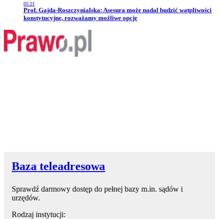
05:21
Przejdź do artykułu:
Prof. Gajda-Roszczynialska: Asesura może nadal budzić wątpliwości
konstytucyjne, rozważamy możliwe opcje
Baza teleadresowa
Sprawdź darmowy dostęp do pełnej bazy m.in. sądów i
urzędów.
Rodzaj instytucji: