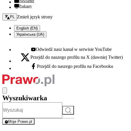
Newsletter
Podcasty
Zmień język - bieżący:
Zmień język strony
PL
English (EN)
Українська (UA)
Odwiedź nasz kanał w serwisie YouTube
Youtube - otwiera się w nowej karcie
Przejdź do naszego profilu na X (dawniej Twitter)
X - otwiera się w nowej karcie
Przejdź do naszego profilu na Facebooku
Facebook - otwiera się w nowej karcie
Wyszukiwarka
Szukaj
Moje Prawo.pl
- rejestracja i logowanie do serwisu