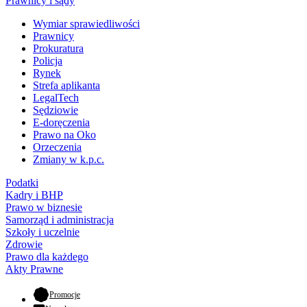
Prawnicy i sądy
Wymiar sprawiedliwości
Prawnicy
Prokuratura
Policja
Rynek
Strefa aplikanta
LegalTech
Sędziowie
E-doręczenia
Prawo na Oko
Orzeczenia
Zmiany w k.p.c.
Podatki
Kadry i BHP
Prawo w biznesie
Samorząd i administracja
Szkoły i uczelnie
Zdrowie
Prawo dla każdego
Akty Prawne
- otwiera się w nowej karcie
Promocje