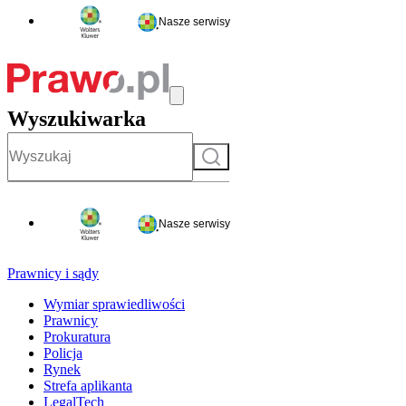
Nasze serwisy
Wyszukiwarka
Szukaj
Nasze serwisy
Prawnicy i sądy
Wymiar sprawiedliwości
Prawnicy
Prokuratura
Policja
Rynek
Strefa aplikanta
LegalTech