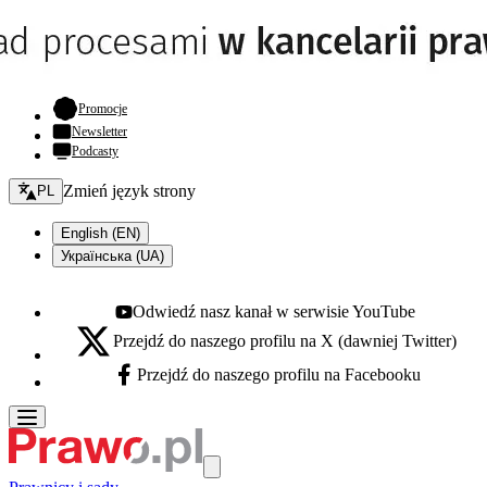
- otwiera się w nowej karcie
Promocje
Newsletter
Podcasty
Zmień język - bieżący:
Zmień język strony
PL
English (EN)
Українська (UA)
Odwiedź nasz kanał w serwisie YouTube
Youtube - otwiera się w nowej karcie
Przejdź do naszego profilu na X (dawniej Twitter)
X - otwiera się w nowej karcie
Przejdź do naszego profilu na Facebooku
Facebook - otwiera się w nowej karcie