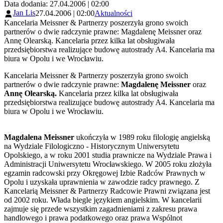
Data dodania: 27.04.2006 | 02:00
Jan Lis
27.04.2006 | 02:00
Aktualności
Kancelaria Meissner & Partnerzy poszerzyła grono swoich
partnerów o dwie radczynie prawne: Magdalenę Meissner oraz
Annę Olearską. Kancelaria przez kilka lat obsługiwała
przedsiębiorstwa realizujące budowę autostrady A4. Kancelaria ma
biura w Opolu i we Wrocławiu.
Kancelaria Meissner & Partnerzy poszerzyła grono swoich
partnerów o dwie radczynie prawne:
Magdalenę Meissner
oraz
Annę Olearską.
Kancelaria przez kilka lat obsługiwała
przedsiębiorstwa realizujące budowę autostrady A4. Kancelaria ma
biura w Opolu i we Wrocławiu.
Magdalena Meissner
ukończyła w 1989 roku filologię angielską
na Wydziale Filologiczno - Historycznym Uniwersytetu
Opolskiego, a w roku 2001 studia prawnicze na Wydziale Prawa i
Administracji Uniwersytetu Wrocławskiego. W 2005 roku złożyła
egzamin radcowski przy Okręgowej Izbie Radców Prawnych w
Opolu i uzyskała uprawnienia w zawodzie radcy prawnego. Z
Kancelarią Meissner & Partnerzy Radcowie Prawni związana jest
od 2002 roku. Włada biegle językiem angielskim. W kancelarii
zajmuje się przede wszystkim zagadnieniami z zakresu prawa
handlowego i prawa podatkowego oraz prawa Wspólnot