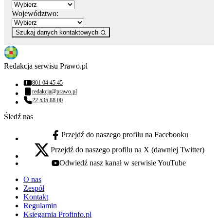
Województwo:
Szukaj danych kontaktowych
Redakcja serwisu Prawo.pl
801 04 45 45
Numer telefonu:
redakcja@prawo.pl
Adres email:
22 535 88 00
Numer telefonu:
Śledź nas
Przejdź do naszego profilu na Facebooku
facebook - otwiera się w nowej karcie
Przejdź do naszego profilu na X (dawniej Twitter)
x - otwiera się w nowej karcie
Odwiedź nasz kanał w serwisie YouTube
youtube - otwiera się w nowej karcie
O nas
Zespół
Kontakt
Regulamin
Księgarnia Profinfo.pl