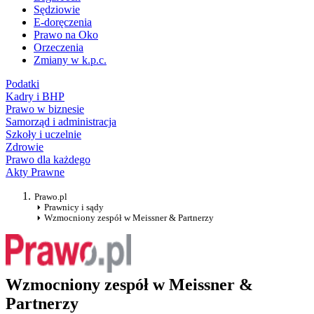
Sędziowie
E-doręczenia
Prawo na Oko
Orzeczenia
Zmiany w k.p.c.
Podatki
Kadry i BHP
Prawo w biznesie
Samorząd i administracja
Szkoły i uczelnie
Zdrowie
Prawo dla każdego
Akty Prawne
Prawo.pl
Prawnicy i sądy
Wzmocniony zespół w Meissner & Partnerzy
Wzmocniony zespół w Meissner &
Partnerzy