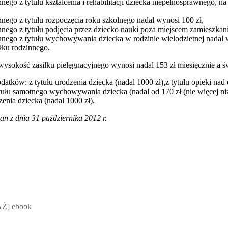
ego z tytułu kształcenia i rehabilitacji dziecka niepełnosprawnego, na
nnego z tytułu rozpoczęcia roku szkolnego nadal wynosi 100 zł,
nego z tytułu podjęcia przez dziecko nauki poza miejscem zamieszkani
nnego z tytułu wychowywania dziecka w rodzinie wielodzietnej nadal wy
łku rodzinnego.
wysokość zasiłku pielęgnacyjnego wynosi nadal 153 zł miesięcznie a ś
atków: z tytułu urodzenia dziecka (nadal 1000 zł),z tytułu opieki nad
ułu samotnego wychowywania dziecka (nadal od 170 zł (nie więcej niż 
enia dziecka (nadal 1000 zł).
stan z dnia 31 października 2012 r.
 Mateusz Jakubik, Rafał Prabucki - otwiera się w nowym oknie
Ż] ebook