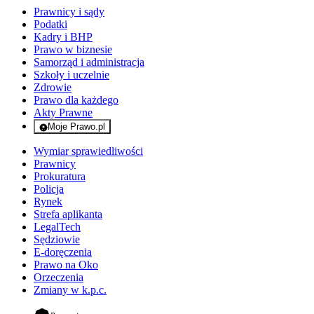
Prawnicy i sądy
Podatki
Kadry i BHP
Prawo w biznesie
Samorząd i administracja
Szkoły i uczelnie
Zdrowie
Prawo dla każdego
Akty Prawne
Moje Prawo.pl
- rejestracja i logowanie do serwisu
Wymiar sprawiedliwości
Prawnicy
Prokuratura
Policja
Rynek
Strefa aplikanta
LegalTech
Sędziowie
E-doręczenia
Prawo na Oko
Orzeczenia
Zmiany w k.p.c.