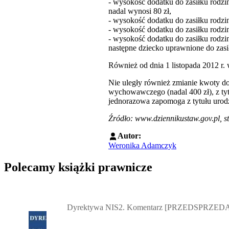
- wysokość dodatku do zasiłku rodzinn
nadal wynosi 80 zł,
- wysokość dodatku do zasiłku rodzi
- wysokość dodatku do zasiłku rodzin
- wysokość dodatku do zasiłku rodzi
następne dziecko uprawnione do zasi
Również od dnia 1 listopada 2012 r. 
Nie uległy również zmianie kwoty dod
wychowawczego (nadal 400 zł), z tyt
jednorazowa zapomoga z tytułu urodz
Źródło:
www.dziennikustaw.gov.pl
, 
Autor:
Weronika Adamczyk
Polecamy książki prawnicze
Przejdź do: Dyrektywa NIS2. Komentarz [PRZEDSPRZEDAŻ] ebook,
Dyrektywa NIS2. Komentarz [PRZEDSPRZEDA