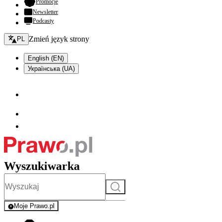
- otwiera się w nowej karcie
Promocje
Newsletter
Podcasty
Zmień język - bieżący:
Zmień język strony
PL
English (EN)
Українська (UA)
Wyszukiwarka
Szukaj
Moje Prawo.pl
- rejestracja i logowanie do serwisu