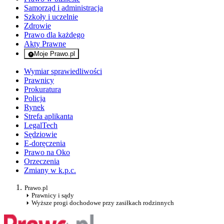
Samorząd i administracja
Szkoły i uczelnie
Zdrowie
Prawo dla każdego
Akty Prawne
Moje Prawo.pl
- rejestracja i logowanie do serwisu
Wymiar sprawiedliwości
Prawnicy
Prokuratura
Policja
Rynek
Strefa aplikanta
LegalTech
Sędziowie
E-doręczenia
Prawo na Oko
Orzeczenia
Zmiany w k.p.c.
Prawo.pl
Prawnicy i sądy
Wyższe progi dochodowe przy zasiłkach rodzinnych