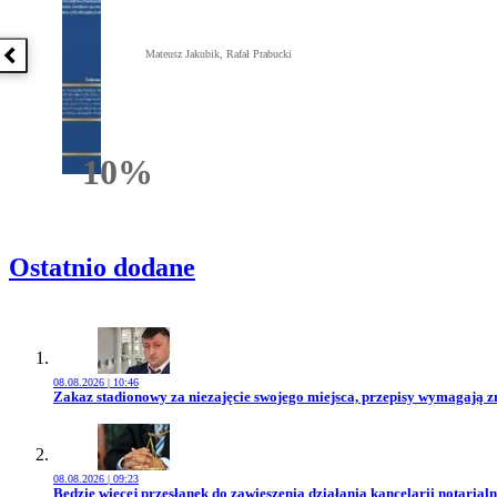
Mateusz Jakubik, Rafał Prabucki
Poprzednia książka
10%
Rabatu
Ostatnio dodane
08.08.2026 | 10:46
Przejdź do artykułu:
Zakaz stadionowy za niezajęcie swojego miejsca, przepisy wymagają 
08.08.2026 | 09:23
Przejdź do artykułu:
Będzie więcej przesłanek do zawieszenia działania kancelarii notarialn