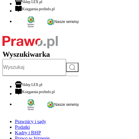
otwiera się w nowej karcie
Sklep LEX.pl
otwiera się w nowej karcie
Księgarnia profinfo.pl
Nasze serwisy
Wyszukiwarka
Szukaj
otwiera się w nowej karcie
Sklep LEX.pl
otwiera się w nowej karcie
Księgarnia profinfo.pl
Nasze serwisy
Prawnicy i sądy
Podatki
Kadry i BHP
Prawo w biznesie