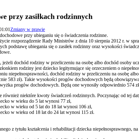
e przy zasiłkach rodzinnych
 01:01
Zmiany w prawie
i dochodowe przy ubieganiu się o świadczenia rodzinne.
życie rozporządzenie Rady Ministrów z dnia 10 sierpnia 2012 r. w sp
ych podstawę ubiegania się o zasiłek rodzinny oraz wysokości świadc
odowe.
, jeżeli dochód rodziny w przeliczeniu na osobę albo dochód osoby ucz
złonkiem rodziny jest dziecko legitymujące się orzeczeniem o niepełn
u niepełnosprawności, dochód rodziny w przeliczeniu na osobę albo 
cnie 583 zł). Takie wysokości progów dochodowych będą obowiązywały
podwyżka progów dochodowych. Będą one wynosiły odpowiednio 574 zł 
ie również niektóre kwoty świadczeń rodzinnych. Poczynając od tej dat
iecko w wieku do 5 lat wynosi 77 zł,
ecko w wieku od 5 lat do 18 lat wynosi 106 zł,
ecko w wieku od 18 lat do 24 lat wynosi 115 zł.
ego z tytułu kształcenia i rehabilitacji dziecka niepełnosprawnego, na