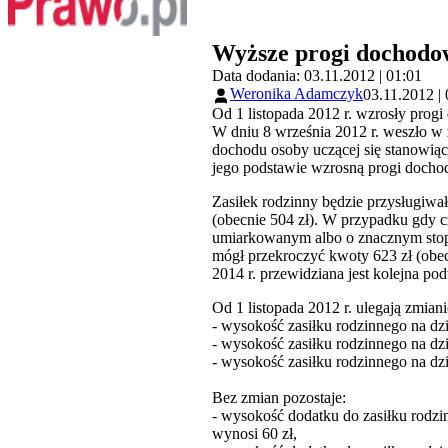
Wyższe progi dochodow
Data dodania: 03.11.2012 | 01:01
Weronika Adamczyk
03.11.2012 |
Od 1 listopada 2012 r. wzrosły prog
W dniu 8 września 2012 r. weszło w 
dochodu osoby uczącej się stanowiąc
jego podstawie wzrosną progi doch
Zasiłek rodzinny będzie przysługiwał
(obecnie 504 zł). W przypadku gdy c
umiarkowanym albo o znacznym stopni
mógł przekroczyć kwoty 623 zł (obe
2014 r. przewidziana jest kolejna 
Od 1 listopada 2012 r. ulegają zmian
- wysokość zasiłku rodzinnego na dz
- wysokość zasiłku rodzinnego na dzi
- wysokość zasiłku rodzinnego na dzi
Bez zmian pozostaje:
- wysokość dodatku do zasiłku rodzinn
wynosi 60 zł,