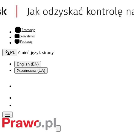
- otwiera się w nowej karcie
Promocje
Newsletter
Podcasty
Zmień język - bieżący:
Zmień język strony
PL
English (EN)
Українська (UA)