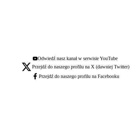
Odwiedź nasz kanał w serwisie YouTube
Youtube - otwiera się w nowej karcie
Przejdź do naszego profilu na X (dawniej Twitter)
X - otwiera się w nowej karcie
Przejdź do naszego profilu na Facebooku
Facebook - otwiera się w nowej karcie