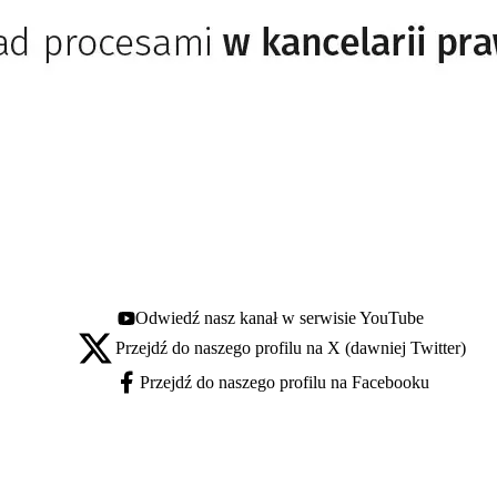
Odwiedź nasz kanał w serwisie YouTube
Youtube - otwiera się w nowej karcie
Przejdź do naszego profilu na X (dawniej Twitter)
X - otwiera się w nowej karcie
Przejdź do naszego profilu na Facebooku
Facebook - otwiera się w nowej karcie