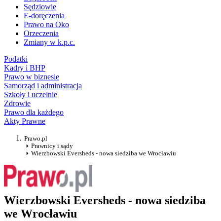
Sędziowie
E-doręczenia
Prawo na Oko
Orzeczenia
Zmiany w k.p.c.
Podatki
Kadry i BHP
Prawo w biznesie
Samorząd i administracja
Szkoły i uczelnie
Zdrowie
Prawo dla każdego
Akty Prawne
Prawo.pl
Prawnicy i sądy
Wierzbowski Eversheds - nowa siedziba we Wrocławiu
Wierzbowski Eversheds - nowa siedziba
we Wrocławiu