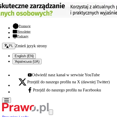
- otwiera się w nowej karcie
Promocje
Newsletter
Podcasty
Zmień język - bieżący:
Zmień język strony
PL
English (EN)
Українська (UA)
Odwiedź nasz kanał w serwisie YouTube
Youtube - otwiera się w nowej karcie
Przejdź do naszego profilu na X (dawniej Twitter)
X - otwiera się w nowej karcie
Przejdź do naszego profilu na Facebooku
Facebook - otwiera się w nowej karcie