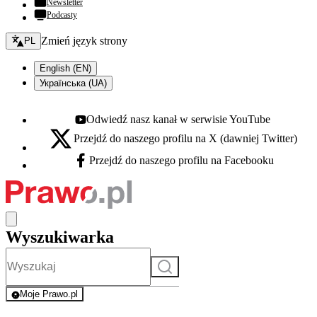
Newsletter
Podcasty
Zmień język - bieżący:
Zmień język strony
PL
English (EN)
Українська (UA)
Odwiedź nasz kanał w serwisie YouTube
Youtube - otwiera się w nowej karcie
Przejdź do naszego profilu na X (dawniej Twitter)
X - otwiera się w nowej karcie
Przejdź do naszego profilu na Facebooku
Facebook - otwiera się w nowej karcie
Wyszukiwarka
Szukaj
Moje Prawo.pl
- rejestracja i logowanie do serwisu