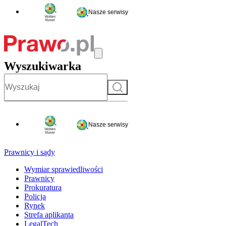
Nasze serwisy
Wyszukiwarka
Szukaj
Nasze serwisy
Prawnicy i sądy
Wymiar sprawiedliwości
Prawnicy
Prokuratura
Policja
Rynek
Strefa aplikanta
LegalTech