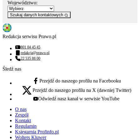
Województwo:
Szukaj danych kontaktowych
Redakcja serwisu Prawo.pl
801 04 45 45
Numer telefonu:
redakcja@prawo.pl
Adres email:
22 535 88 00
Numer telefonu:
Śledź nas
Przejdź do naszego profilu na Facebooku
facebook - otwiera się w nowej karcie
Przejdź do naszego profilu na X (dawniej Twitter)
x - otwiera się w nowej karcie
Odwiedź nasz kanał w serwisie YouTube
youtube - otwiera się w nowej karcie
O nas
Zespół
Kontakt
Regulamin
Księgarnia Profinfo.pl
Wolters Kluwer