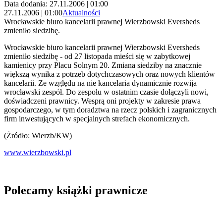
Data dodania: 27.11.2006 | 01:00
27.11.2006 | 01:00
Aktualności
Wrocławskie biuro kancelarii prawnej Wierzbowski Eversheds
zmieniło siedzibę.
Wrocławskie biuro kancelarii prawnej Wierzbowski Eversheds
zmieniło siedzibę - od 27 listopada mieści się w zabytkowej
kamienicy przy Placu Solnym 20. Zmiana siedziby na znacznie
większą wynika z potrzeb dotychczasowych oraz nowych klientów
kancelarii. Ze względu na nie kancelaria dynamicznie rozwija
wrocławski zespół. Do zespołu w ostatnim czasie dołączyli nowi,
doświadczeni prawnicy. Wesprą oni projekty w zakresie prawa
gospodarczego, w tym doradztwa na rzecz polskich i zagranicznych
firm inwestujących w specjalnych strefach ekonomicznych.
(Żródło: Wierzb/KW)
www.wierzbowski.pl
Polecamy książki prawnicze
Przejdź do: Dyrektywa NIS2. Komentarz [PRZEDSPRZEDAŻ] ebook,