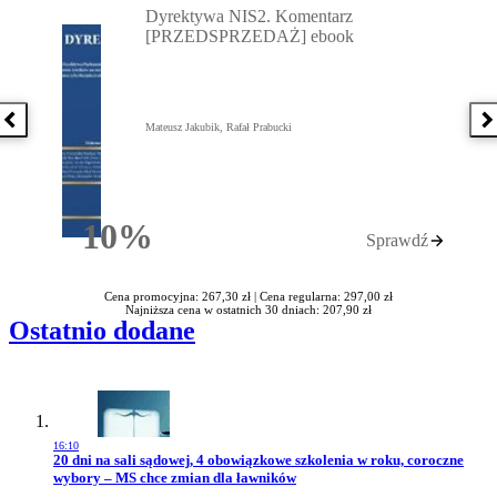
Dyrektywa NIS2. Komentarz
[PRZEDSPRZEDAŻ] ebook
Poprzednia książka
N
Mateusz Jakubik, Rafał Prabucki
10%
Sprawdź
Rabatu
Cena promocyjna: 267,30 zł |
Cena regularna: 297,00 zł
Najniższa cena w ostatnich 30 dniach: 207,90 zł
Ostatnio dodane
16:10
Przejdź do artykułu:
20 dni na sali sądowej, 4 obowiązkowe szkolenia w roku, coroczne
wybory – MS chce zmian dla ławników