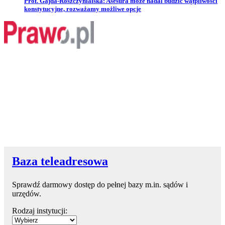
Przejdź do artykułu:
Prof. Gajda-Roszczynialska: Asesura może nadal budzić wątpliwości
konstytucyjne, rozważamy możliwe opcje
Baza teleadresowa
Sprawdź darmowy dostęp do pełnej bazy m.in. sądów i
urzędów.
Rodzaj instytucji: