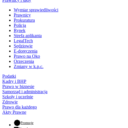
Prawnicy i sądy
Wymiar sprawiedliwości
Prawnicy
Prokuratura
Policja
Rynek
Strefa aplikanta
LegalTech
Sędziowie
E-doręczenia
Prawo na Oko
Orzeczenia
Zmiany w k.p.c.
Podatki
Kadry i BHP
Prawo w biznesie
Samorząd i administracja
Szkoły i uczelnie
Zdrowie
Prawo dla każdego
Akty Prawne
- otwiera się w nowej karcie
Promocje