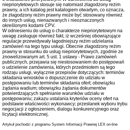
niepriorytetowych stosuje się natomiast złagodzony reżim
prawny, a ich katalog jest katalogiem otwartym, co oznacza,
że złagodzony reżim prawny może być stosowany również
do innych usług, nienazwanych i nieoznaczonych
określonymi kodami CPV.
W odniesieniu do usług o charakterze niepriorytetowym na
uwagę zasługuje również fakt, iż wcześniej obowiązujące
regulacje przewidywały łagodniejszy reżim udzielania
zamówień na tego typu usługi. Obecnie złagodzony reżim
prawny w stosunku do usług niepriorytetowych, zgodnie ze
znowelizowanym art. 5 ust. 1 ustawy - Prawo zamówień
publicznych, przejawia się niestosowaniem do postępowań
o udzielenie zamówienia, których przedmiotem są tego
rodzaju usługi, wyłącznie przepisów dotyczących: terminów
składania wniosków o dopuszczenie do udziału w
postępowaniu lub terminów składania ofert; obowiązku
żądania wadium; obowiązku żądania dokumentów
potwierdzających spełnianie warunków udziału w
postępowaniu; zakazu ustalania kryteriów oceny ofert na
podstawie właściwości wykonawcy; przesłanek wyboru trybu
negocjacji z ogłoszeniem, dialogu konkurencyjnego oraz
licytacji elektronicznej.
Artykuł pochodzi z programu System Informacji Prawnej LEX on-line