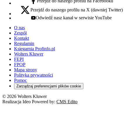
Przejdź do naszego profilu na Facebooku
facebook - otwiera się w nowej karcie
Przejdź do naszego profilu na X (dawniej Twitter)
x - otwiera się w nowej karcie
Odwiedź nasz kanał w serwisie YouTube
youtube - otwiera się w nowej karcie
O nas
Zespół
Kontakt
Regulamin
Księgarnia Profinfo.pl
Wolters Kluwer
FEPI
FPOP
Mapa strony
Polityka prywatności
Pomoc
Zarządzaj preferencjami plików cookie
© 2026 Wolters Kluwer
Realizacja Ideo Powered by:
CMS Edito