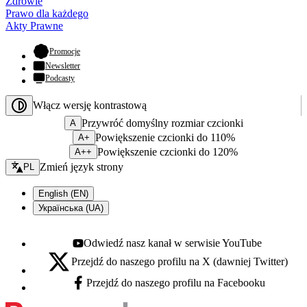
Zdrowie
Prawo dla każdego
Akty Prawne
- otwiera się w nowej karcie
Promocje
Newsletter
Podcasty
Włącz wersję kontrastową
Przywróć domyślny rozmiar czcionki
A
Powiększenie czcionki do 110%
A+
Powiększenie czcionki do 120%
A++
Zmień język - bieżący:
Zmień język strony
PL
English (EN)
Українська (UA)
Odwiedź nasz kanał w serwisie YouTube
Youtube - otwiera się w nowej karcie
Przejdź do naszego profilu na X (dawniej Twitter)
X - otwiera się w nowej karcie
Przejdź do naszego profilu na Facebooku
Facebook - otwiera się w nowej karcie