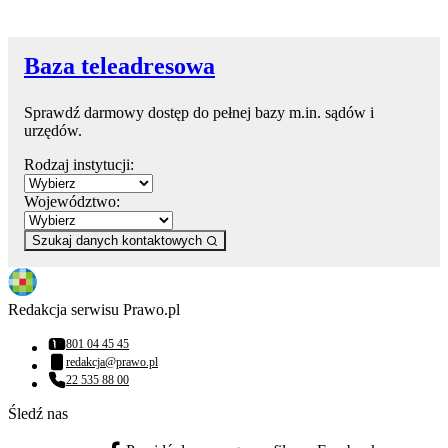
Baza teleadresowa
Sprawdź darmowy dostęp do pełnej bazy m.in. sądów i
urzędów.
Rodzaj instytucji:
Województwo:
Szukaj danych kontaktowych
Redakcja serwisu Prawo.pl
801 04 45 45
Numer telefonu:
redakcja@prawo.pl
Adres email:
22 535 88 00
Numer telefonu:
Śledź nas