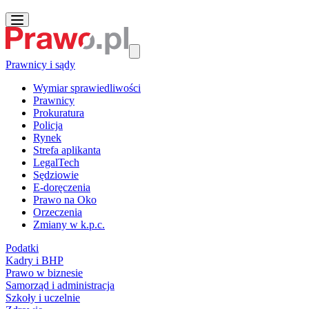
Prawnicy i sądy
Wymiar sprawiedliwości
Prawnicy
Prokuratura
Policja
Rynek
Strefa aplikanta
LegalTech
Sędziowie
E-doręczenia
Prawo na Oko
Orzeczenia
Zmiany w k.p.c.
Podatki
Kadry i BHP
Prawo w biznesie
Samorząd i administracja
Szkoły i uczelnie