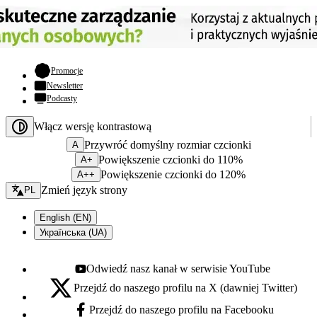
- otwiera się w nowej karcie
Promocje
Newsletter
Podcasty
Włącz wersję kontrastową
Przywróć domyślny rozmiar czcionki
A
Powiększenie czcionki do 110%
A+
Powiększenie czcionki do 120%
A++
Zmień język - bieżący:
Zmień język strony
PL
English (EN)
Українська (UA)
Odwiedź nasz kanał w serwisie YouTube
Youtube - otwiera się w nowej karcie
Przejdź do naszego profilu na X (dawniej Twitter)
X - otwiera się w nowej karcie
Przejdź do naszego profilu na Facebooku
Facebook - otwiera się w nowej karcie