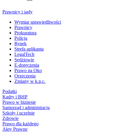
Prawnicy i sądy
Wymiar sprawiedliwości
Prawnicy
Prokuratura
Policja
Rynek
Strefa aplikanta
LegalTech
Sędziowie
E-doręczenia
Prawo na Oko
Orzeczenia
Zmiany w k.p.c.
Podatki
Kadry i BHP
Prawo w biznesie
Samorząd i administracja
Szkoły i uczelnie
Zdrowie
Prawo dla każdego
Akty Prawne