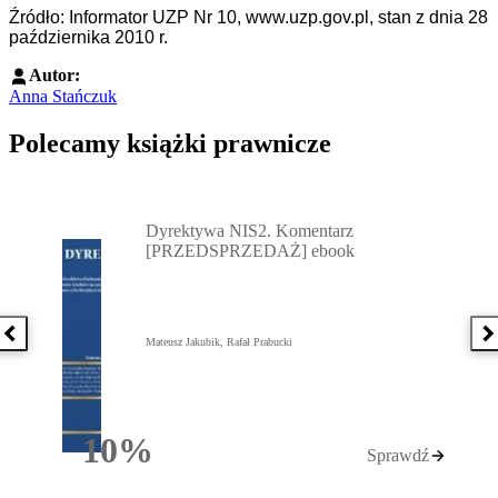
Źródło: Informator UZP Nr 10, www.uzp.gov.pl, stan z dnia 28
października 2010 r.
Autor:
Anna Stańczuk
Polecamy książki prawnicze
Przejdź do: Dyrektywa NIS2. Komentarz [PRZEDSPRZEDAŻ] ebook,
Dyrektywa NIS2. Komentarz
[PRZEDSPRZEDAŻ] ebook
Poprzednia książka
N
Mateusz Jakubik, Rafał Prabucki
10%
Sprawdź
Rabatu