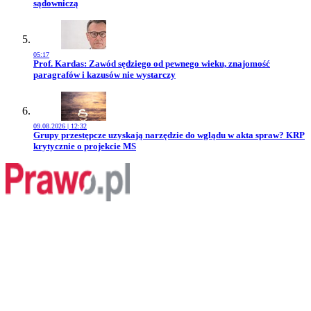
sądowniczą
05:17
Przejdź do artykułu:
Prof. Kardas: Zawód sędziego od pewnego wieku, znajomość
paragrafów i kazusów nie wystarczy
09.08.2026 | 12:32
Przejdź do artykułu:
Grupy przestępcze uzyskają narzędzie do wglądu w akta spraw? KRP
krytycznie o projekcie MS