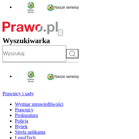
Nasze serwisy
Wyszukiwarka
Szukaj
Nasze serwisy
Prawnicy i sądy
Wymiar sprawiedliwości
Prawnicy
Prokuratura
Policja
Rynek
Strefa aplikanta
LegalTech