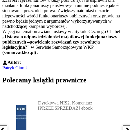
szczebel reprezentantów władzy publicznej.
Nie usprawni ona
działania funkcjonariuszy państwowych ani nie podniesie jakości
stosowania przez nich prawa. Zwiększy natomiast uczucie
niepewności wśród funkcjonariuszy publicznych oraz prawie na
pewno będzie jednym z argumentów wykorzystywanych w
nadchodzącej kampanii wyborczej.
Więcej na temat omawianej ustawy w artykule Cezarego Chabel
„Ustawa o odpowiedzialności majątkowej funkcjonariuszy
publicznych –powielenie rozwiązań czy rewolucja
legislacyjna?”
w Serwisie Samorządowym WKP
(samorzad.lex.pl)
.
Autor:
Patryk Ciurak
Polecamy książki prawnicze
Przejdź do: Dyrektywa NIS2. Komentarz [PRZEDSPRZEDAŻ] ebook,
Dyrektywa NIS2. Komentarz
[PRZEDSPRZEDAŻ] ebook