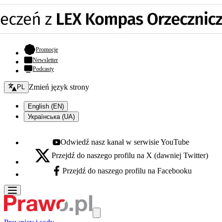
- otwiera się w nowej karcie
Promocje
Newsletter
Podcasty
Zmień język - bieżący:
Zmień język strony
PL
English (EN)
Українська (UA)
Odwiedź nasz kanał w serwisie YouTube
Youtube - otwiera się w nowej karcie
Przejdź do naszego profilu na X (dawniej Twitter)
X - otwiera się w nowej karcie
Przejdź do naszego profilu na Facebooku
Facebook - otwiera się w nowej karcie