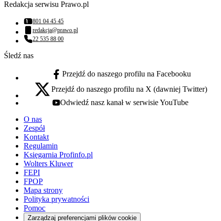
Redakcja serwisu Prawo.pl
801 04 45 45
Numer telefonu:
redakcja@prawo.pl
Adres email:
22 535 88 00
Numer telefonu:
Śledź nas
Przejdź do naszego profilu na Facebooku
facebook - otwiera się w nowej karcie
Przejdź do naszego profilu na X (dawniej Twitter)
x - otwiera się w nowej karcie
Odwiedź nasz kanał w serwisie YouTube
youtube - otwiera się w nowej karcie
O nas
Zespół
Kontakt
Regulamin
Księgarnia Profinfo.pl
Wolters Kluwer
FEPI
FPOP
Mapa strony
Polityka prywatności
Pomoc
Zarządzaj preferencjami plików cookie