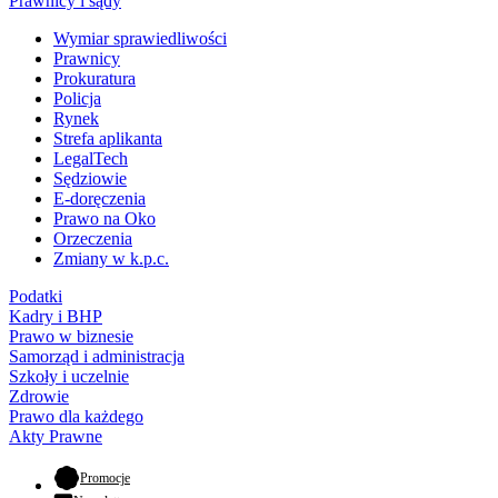
Prawnicy i sądy
Wymiar sprawiedliwości
Prawnicy
Prokuratura
Policja
Rynek
Strefa aplikanta
LegalTech
Sędziowie
E-doręczenia
Prawo na Oko
Orzeczenia
Zmiany w k.p.c.
Podatki
Kadry i BHP
Prawo w biznesie
Samorząd i administracja
Szkoły i uczelnie
Zdrowie
Prawo dla każdego
Akty Prawne
- otwiera się w nowej karcie
Promocje