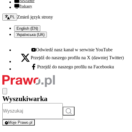
Newsletter
Podcasty
Zmień język - bieżący:
Zmień język strony
PL
English (EN)
Українська (UA)
Odwiedź nasz kanał w serwisie YouTube
Youtube - otwiera się w nowej karcie
Przejdź do naszego profilu na X (dawniej Twitter)
X - otwiera się w nowej karcie
Przejdź do naszego profilu na Facebooku
Facebook - otwiera się w nowej karcie
Wyszukiwarka
Szukaj
Moje Prawo.pl
- rejestracja i logowanie do serwisu