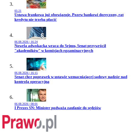
05:21
Przejdź do artykułu:
Ustawa frankowa już obowiązuje. Pozew bankowi doręczony, rat
kredytu nie trzeba płacić
06.08.2026 | 16:24
Przejdź do artykułu:
Nowela adwokacka wraca do Sejmu, Senat przywrócił
"akademików" w komisjach egzaminacyjnych
06.08.2026 | 16:15
Przejdź do artykułu:
Senat chce poprawek w ustawie wzmacniającej sądowy nadzór nad
kontrolą operacyjną
06.08.2026 | 08:01
Przejdź do artykułu:
I Prezes SN: Minister podważa zaufanie do sędziów