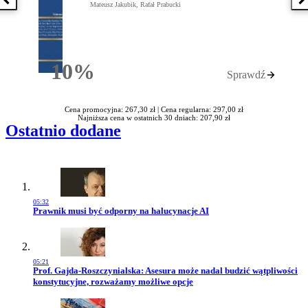
Poprzednia książka
N
Mateusz Jakubik, Rafał Prabucki
10%
Sprawdź
Rabatu
Cena promocyjna: 267,30 zł |
Cena regularna: 297,00 zł
Najniższa cena w ostatnich 30 dniach: 207,90 zł
Ostatnio dodane
05:32
Przejdź do artykułu:
Prawnik musi być odporny na halucynacje AI
05:21
Przejdź do artykułu:
Prof. Gajda-Roszczynialska: Asesura może nadal budzić wątpliwości
konstytucyjne, rozważamy możliwe opcje