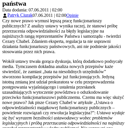
państwa
Data dodania: 07.06.2011 | 02:00
Patryk Ciurak
07.06.2011 | 02:00
Opinie
Czy nowe prawo wymusi lepszą pracę funkcjonariuszy
publicznych? Z analizy ustawy wynika raczej, że stanowi próbę
przerzucenia odpowiedzialności za błędy legislacyjne na
najniższych rangą reprezentantów Państwa i samorządu - twierdzi
Cezary Chabel. Zdaniem eksperta, regulacja ta nie usprawni
działania funkcjonariuszy państwowych, ani nie podniesie jakości
stosowania przez nich prawa.
Wokół ustawy trwała gorąca dyskusja, którą dodatkowo podsycały
media. Tymczasem dokładna analiza nowych przepisów każe
stwierdzić, że zamiast „bata na niesolidnych urzędników”
stworzono kompilację przepisów już funkcjonujących. Jedyną
istotną zmianą jest udział prokuratora w celu przeprowadzenia
postępowania wyjaśniającego i ustalenia przesłanek
uzasadniających wytoczenie powództwa o odszkodowanie
przeciwko funkcjonariuszowi publicznemu.
Czemu ma więc służyć
nowe prawo? Jak pisze Cezary Chabel w artykule „Ustawa o
odpowiedzialności majątkowej funkcjonariuszy publicznych –
powielenie rozwiązań czy rewolucja legislacyjna?”:
Ustawa wydaje
się być wyrazem bezsilności ustawodawcy wobec problemów
legislacyjnych i próbą przerzucania odpowiedzialności na najniższy