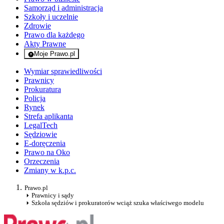
Samorząd i administracja
Szkoły i uczelnie
Zdrowie
Prawo dla każdego
Akty Prawne
Moje Prawo.pl
- rejestracja i logowanie do serwisu
Wymiar sprawiedliwości
Prawnicy
Prokuratura
Policja
Rynek
Strefa aplikanta
LegalTech
Sędziowie
E-doręczenia
Prawo na Oko
Orzeczenia
Zmiany w k.p.c.
Prawo.pl
Prawnicy i sądy
Szkoła sędziów i prokuratorów wciąż szuka właściwego modelu