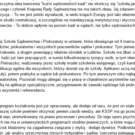
szczytna idea tworzenia "kuźni sędziowskich kadr" nie skończy się "szkołą ja
zego i członek Krajowej Rady Sądownictwa nie ma takich obaw. Jej zdaniem 
yzja. - To nie jest polski wynalazek, w wielu krajach Europy jest taki właśn
e skutki centralizacji, a szczególnie na standaryzację merytoryczną i etyczn
dowców. - To dobrze wpłynie na poziom kadr w sądach, nie tylko sędziowskic
 Szkole Sądownictwa i Prokuratury w ustawie, która obowiązuje od 4 marca 2
ziów, prokuratorów i wszystkich pracowników sądów i prokuratur. Tym pierw
 Krakowie, a drugim powstający właśnie ośrodek w Lublinie. Szkoła ma dbać 
e ludzi już tam pracujących, w sumie kilkudziesięciu tysięcy osób, w tym obe
ietraszko, realizowany przez szkołę model szkolenia wstępnego, czyli kand
likacja ogólna dla wszystkich, którzy dostali się do szkoły. Aplikanci uczą
uły), potem praktyka w sądzie lub prokuraturze. Po tym pierwszym roku naj
uratorskiej. Pozostali mogą ubiegać się o pracę w charakterze asystentów sęd
afią na aplikacje specjalistyczne, przygotowanie do zawodu sędziego lub prok
 asystenta i referendarza.
program kształcenia jest już opracowany, ale dodaje od razu, że jest on stal
 naszej szkole powinien otrzymać pewien zasób wiedzy, ale KSSP ma go prz
ł więc ukierunkowany na prawo procesowe i procedury. Do tego sporo psycholo
rych nie ma w uniwersyteckich programach studiów prawniczych, a które mają
acisk kładziemy na zagadnienia związane z etyką - dodaje dyrektor. Podkreśla
n. jak analizy orzecznictwa różnych trybunałów i sądów, ćwiczenia polegają