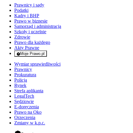
Prawnicy i sądy
Podatki
Kadry i BHP
Prawo w biznesie
Samorząd i administracja
Szkoły i uczelnie
Zdrowie
Prawo dla każdego
Akty Prawne
Moje Prawo.pl
- rejestracja i logowanie do serwisu
Wymiar sprawiedliwości
Prawnicy
Prokuratura
Policja
Rynek
Strefa aplikanta
LegalTech
Sędziowie
E-doręczenia
Prawo na Oko
Orzeczenia
Zmiany w k.p.c.