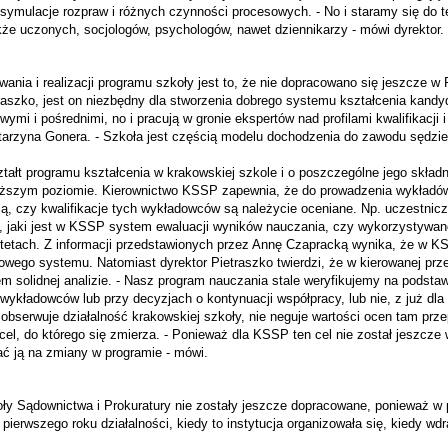
symulacje rozpraw i różnych czynności procesowych. - No i staramy się do t
kże uczonych, socjologów, psychologów, nawet dziennikarzy - mówi dyrektor.
ania i realizacji programu szkoły jest to, że nie dopracowano się jeszcze w
traszko, jest on niezbędny dla stworzenia dobrego systemu kształcenia kandy
ymi i pośrednimi, no i pracują w gronie ekspertów nad profilami kwalifikacji
arzyna Gonera. - Szkoła jest częścią modelu dochodzenia do zawodu sędziego
ztałt programu kształcenia w krakowskiej szkole i o poszczególne jego składn
yższym poziomie. Kierownictwo KSSP zapewnia, że do prowadzenia wykładów 
tają, czy kwalifikacje tych wykładowców są należycie oceniane. Np. uczestni
, jaki jest w KSSP system ewaluacji wyników nauczania, czy wykorzystywane
ytetach. Z informacji przedstawionych przez Annę Czapracką wynika, że w 
wego systemu. Natomiast dyrektor Pietraszko twierdzi, że w kierowanej prze
 solidnej analizie. - Nasz program nauczania stale weryfikujemy na podstaw
ykładowców lub przy decyzjach o kontynuacji współpracy, lub nie, z już dla
 obserwuje działalność krakowskiej szkoły, nie neguje wartości ocen tam prze
cel, do którego się zmierza. - Ponieważ dla KSSP ten cel nie został jeszcze 
ać ją na zmiany w programie - mówi.
ły Sądownictwa i Prokuratury nie zostały jeszcze dopracowane, ponieważ w p
ierwszego roku działalności, kiedy to instytucja organizowała się, kiedy wdr