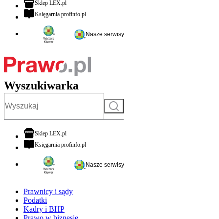
otwiera się w nowej karcie
Sklep LEX.pl
otwiera się w nowej karcie
Księgarnia profinfo.pl
Nasze serwisy
Wyszukiwarka
Szukaj
otwiera się w nowej karcie
Sklep LEX.pl
otwiera się w nowej karcie
Księgarnia profinfo.pl
Nasze serwisy
Prawnicy i sądy
Podatki
Kadry i BHP
Prawo w biznesie