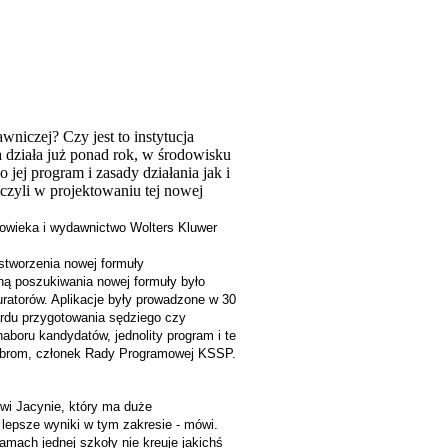
wniczej? Czy jest to instytucja
 działa już ponad rok, w środowisku
jej program i zasady działania jak i
iczyli w projektowaniu tej nowej
łowieka i wydawnictwo Wolters Kluwer
stworzenia nowej formuły
ną poszukiwania nowej formuły było
ratorów. Aplikacje były prowadzone w 30
ardu przygotowania sędziego czy
naboru kandydatów, jednolity program i te
brom, członek Rady Programowej KSSP.
wi Jacynie, który ma duże
 lepsze wyniki w tym zakresie - mówi.
amach jednej szkoły nie kreuje jakichś