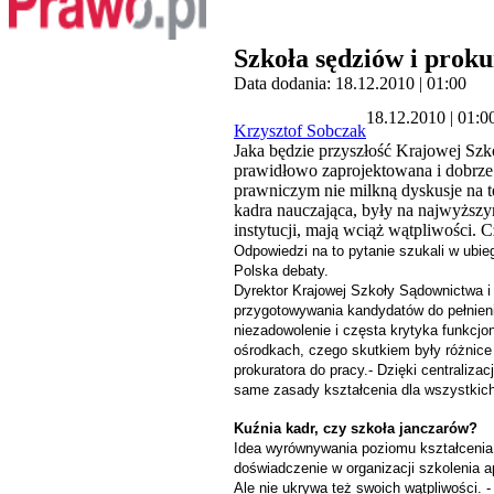
Szkoła sędziów i prok
Data dodania: 18.12.2010 | 01:00
18.12.2010 | 01:0
Krzysztof Sobczak
Jaka będzie przyszłość Krajowej Szko
prawidłowo zaprojektowana i dobrze 
prawniczym nie milkną dyskusje na te
kadra nauczająca, były na najwyższym
instytucji, mają wciąż wątpliwości. 
Odpowiedzi na to pytanie szukali w ubi
Polska debaty.
Dyrektor Krajowej Szkoły Sądownictwa i 
przygotowywania kandydatów do pełnieni
niezadowolenie i częsta krytyka funkcj
ośrodkach, czego skutkiem były różnice
prokuratora do pracy.- Dzięki centraliza
same zasady kształcenia dla wszystkich
Kuźnia kadr, czy szkoła janczarów?
Idea wyrównywania poziomu kształcenia 
doświadczenie w organizacji szkolenia a
Ale nie ukrywa też swoich wątpliwości. 