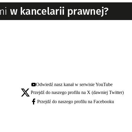
Odwiedź nasz kanał w serwisie YouTube
Youtube - otwiera się w nowej karcie
Przejdź do naszego profilu na X (dawniej Twitter)
X - otwiera się w nowej karcie
Przejdź do naszego profilu na Facebooku
Facebook - otwiera się w nowej karcie