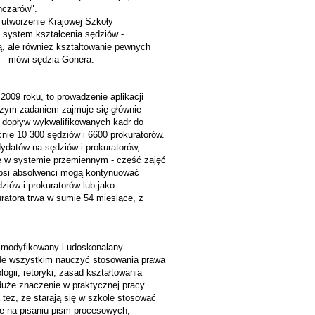
nczarów".
utworzenie Krajowej Szkoły
ie system kształcenia sędziów -
ą, ale również kształtowanie pewnych
h - mówi sędzia Gonera.
009 roku, to prowadzenie aplikacji
szym zadaniem zajmuje się głównie
o dopływ wykwalifikowanych kadr do
cnie 10 300 sędziów i 6600 prokuratorów.
ydatów na sędziów i prokuratorów,
 się w systemie przemiennym - część zajęć
lepsi absolwenci mogą kontynuować
ziów i prokuratorów lub jako
uratora trwa w sumie 54 miesiące, z
e modyfikowany i udoskonalany. -
ede wszystkim nauczyć stosowania prawa
gii, retoryki, zasad kształtowania
 duże znaczenie w praktycznej pracy
 też, że starają się w szkole stosować
ce na pisaniu pism procesowych,