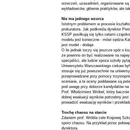
orzeczeń, uzasadnień, organizowane są 
wykładowców, głównie praktyków, ale ta
Nie ma jednego wzorca
Istotnym problemem w procesie kształtow
prokuratora. Jak podkreśla dyrektor Pie
KSSP posiłkują się tylko celami cząstkow
modelu jest konieczne - mówi sędzia Kat
jest model - dodaje.
O ile jednak toczy się jeszcze spór o ks
że powinno on być realizowane na najw
specjaliści, ale ludzie spoza szkoły py
Uniwersytetu Warszawskiego ciekaw był
stosuje się już powszechnie na uniwers
przeprowadzane przy pomocy trzystopnio
oceniane, a te oceny poddawane są potem
pod uwagę przy doborze kandydatów na w
Prof. Włodzimierz Wróbel, który bacznie
dobrej ewaluacji wyników potrzebny jest 
prowadzić ewaluację wyników i przekład
Trochę chaosu na starcie
Zdaniem prof. Wróbla cele Krajowej Szko
sporo chaosu. Na przykład przez połowę p
dyrektora.