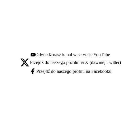
Odwiedź nasz kanał w serwisie YouTube
Youtube - otwiera się w nowej karcie
Przejdź do naszego profilu na X (dawniej Twitter)
X - otwiera się w nowej karcie
Przejdź do naszego profilu na Facebooku
Facebook - otwiera się w nowej karcie