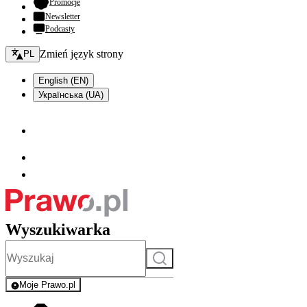
- otwiera się w nowej karcie
Promocje
Newsletter
Podcasty
Zmień język - bieżący:
Zmień język strony
PL
English (EN)
Українська (UA)
Wyszukiwarka
Szukaj
Moje Prawo.pl
- rejestracja i logowanie do serwisu