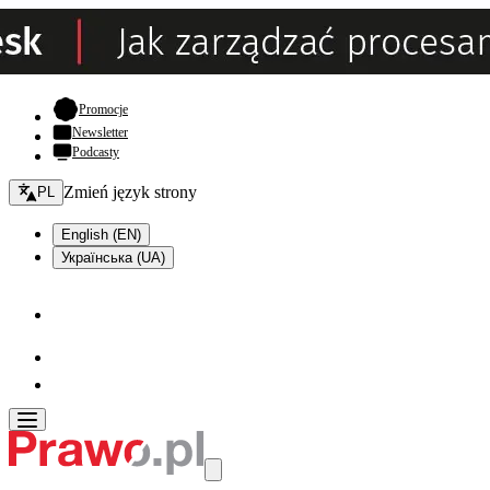
- otwiera się w nowej karcie
Promocje
Newsletter
Podcasty
Zmień język - bieżący:
Zmień język strony
PL
English (EN)
Українська (UA)