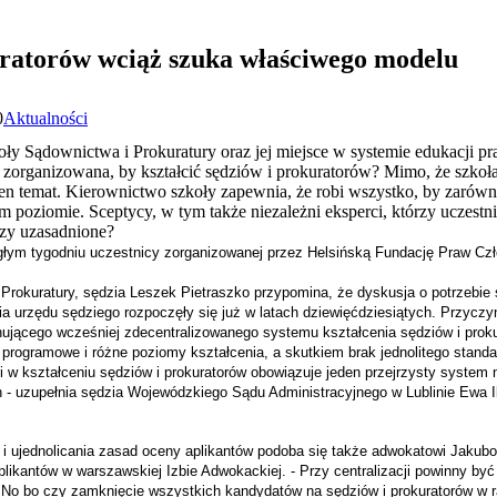
uratorów wciąż szuka właściwego modelu
0
Aktualności
ły Sądownictwa i Prokuratury oraz jej miejsce w systemie edukacji pra
zorganizowana, by kształcić sędziów i prokuratorów? Mimo, że szkoła
n temat. Kierownictwo szkoły zapewnia, że robi wszystko, by zarówno 
 poziomie. Sceptycy, w tym także niezależni eksperci, którzy uczestn
Czy uzasadnione?
egłym tygodniu uczestnicy zorganizowanej przez Helsińską Fundację Praw Cz
Prokuratury, sędzia Leszek Pietraszko przypomina, że dyskusja o potrzebie 
a urzędu sędziego rozpoczęły się już w latach dziewięćdziesiątych. Przyczy
onującego wcześniej zdecentralizowanego systemu kształcenia sędziów i proku
 programowe i różne poziomy kształcenia, a skutkiem brak jednolitego stand
cji w kształceniu sędziów i prokuratorów obowiązuje jeden przejrzysty system 
 - uzupełnia sędzia
Wojewódzkiego Sądu Administracyjnego w Lublinie
Ewa I
i ujednolicania zasad oceny aplikantów podoba się także adwokatowi Jakubo
plikantów w warszawskiej Izbie Adwokackiej. - Przy centralizacji powinny być
- No bo czy zamknięcie wszystkich kandydatów na sędziów i prokuratorów w r