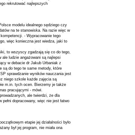
ego rekrutować najlepszych
 Polsce modelu idealnego sędziego czy
datów na te stanowiska. Na razie więc w
 i kompetencji. - Wypracowanie tego
, więc konieczna jest wiedza, jaki to
iki, to wszyscy zgadzają się co do tego,
ale ludzie angażowani są najlepsi
czący w debacie dr Jakub Urbaniak z
 są do tego te same metody, które
KSSP sprawdzanie wyników nauczania jest
z niego szkole każde zajęcia są
ie m.in. tych ocen. Bierzemy je także
 nas pracującymi - mówi.
prowadzanych, ale twierdzi, że dla
w pełni dopracowany, więc nie jest łatwo
oczątkowym etapie jej działalności było
ażany był jej program, nie miała ona