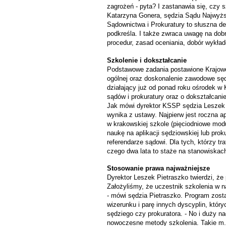
zagrożeń - pyta? I zastanawia się, czy 
Katarzyna Gonera, sędzia Sądu Najwyżs
Sądownictwa i Prokuratury to słuszna dec
podkreśla. I także zwraca uwagę na dobr
procedur, zasad oceniania, dobór wykła
Szkolenie i dokształcanie
Podstawowe zadania postawione Krajowej
ogólnej oraz doskonalenie zawodowe sęd
działający już od ponad roku ośrodek w
sądów i prokuratury oraz o dokształcani
Jak mówi dyrektor KSSP sędzia Leszek P
wynika z ustawy. Najpierw jest roczna ap
w krakowskiej szkole (pięciodniowe mod
naukę na aplikacji sędziowskiej lub prok
referendarze sądowi. Dla tych, którzy tr
czego dwa lata to staże na stanowiskach
Stosowanie prawa najważniejsze
Dyrektor Leszek Pietraszko twierdzi, że 
Założyliśmy, że uczestnik szkolenia w
- mówi sędzia Pietraszko. Program zosta
wizerunku i parę innych dyscyplin, któ
sędziego czy prokuratora. - No i duży n
nowoczesne metody szkolenia. Takie m.i