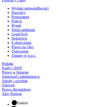
Prawnicy i sądy
Wymiar sprawiedliwości
Prawnicy
Prokuratura
Policja
Rynek
Strefa aplikanta
LegalTech
Sędziowie
E-doręczenia
Prawo na Oko
Orzeczenia
Zmiany w k.p.c.
Podatki
Kadry i BHP
Prawo w biznesie
Samorząd i administracja
Szkoły i uczelnie
Zdrowie
Prawo dla każdego
Akty Prawne
- otwiera się w nowej karcie
Promocje