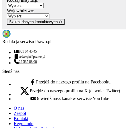
Rodzaj instytucji:
Województwo:
Szukaj danych kontaktowych
Redakcja serwisu Prawo.pl
801 04 45 45
Numer telefonu:
redakcja@prawo.pl
Adres email:
22 535 88 00
Numer telefonu:
Śledź nas
Przejdź do naszego profilu na Facebooku
facebook - otwiera się w nowej karcie
Przejdź do naszego profilu na X (dawniej Twitter)
x - otwiera się w nowej karcie
Odwiedź nasz kanał w serwisie YouTube
youtube - otwiera się w nowej karcie
O nas
Zespół
Kontakt
Regulamin