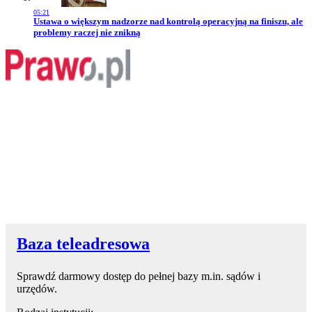
05:21
Przejdź do artykułu:
Ustawa o większym nadzorze nad kontrolą operacyjną na finiszu, ale
problemy raczej nie znikną
Baza teleadresowa
Sprawdź darmowy dostęp do pełnej bazy m.in. sądów i
urzędów.