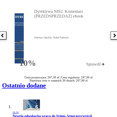
Przejdź do: Dyrektywa NIS2. Komentarz [PRZEDSPRZEDAŻ] ebook,
Dyrektywa NIS2. Komentarz
[PRZEDSPRZEDAŻ] ebook
Poprzednia książka
N
Mateusz Jakubik, Rafał Prabucki
10%
Sprawdź
Rabatu
Cena promocyjna: 267,30 zł |
Cena regularna: 297,00 zł
Najniższa cena w ostatnich 30 dniach: 207,90 zł
Ostatnio dodane
16:24
Przejdź do artykułu:
Nowela adwokacka wraca do Sejmu, Senat przywrócił