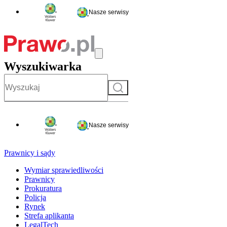
Nasze serwisy
Wyszukiwarka
Szukaj
Nasze serwisy
Prawnicy i sądy
Wymiar sprawiedliwości
Prawnicy
Prokuratura
Policja
Rynek
Strefa aplikanta
LegalTech