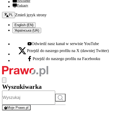
Newsletter
Podcasty
Zmień język - bieżący:
Zmień język strony
PL
English (EN)
Українська (UA)
Odwiedź nasz kanał w serwisie YouTube
Youtube - otwiera się w nowej karcie
Przejdź do naszego profilu na X (dawniej Twitter)
X - otwiera się w nowej karcie
Przejdź do naszego profilu na Facebooku
Facebook - otwiera się w nowej karcie
Wyszukiwarka
Szukaj
Moje Prawo.pl
- rejestracja i logowanie do serwisu