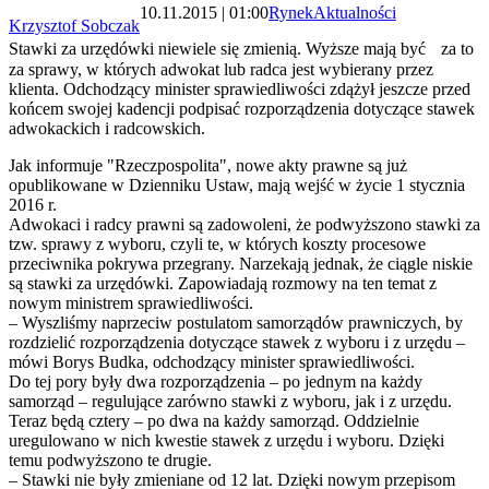
10.11.2015 | 01:00
Rynek
Aktualności
Krzysztof Sobczak
Stawki za urzędówki niewiele się zmienią. Wyższe mają być za to
za sprawy, w których adwokat lub radca jest wybierany przez
klienta. Odchodzący minister sprawiedliwości zdążył jeszcze przed
końcem swojej kadencji podpisać rozporządzenia dotyczące stawek
adwokackich i radcowskich.
Jak informuje "Rzeczpospolita", nowe akty prawne są już
opublikowane w Dzienniku Ustaw, mają wejść w życie 1 stycznia
2016 r.
Adwokaci i radcy prawni są zadowoleni, że podwyższono stawki za
tzw. sprawy z wyboru, czyli te, w których koszty procesowe
przeciwnika pokrywa przegrany. Narzekają jednak, że ciągle niskie
są stawki za urzędówki. Zapowiadają rozmowy na ten temat z
nowym ministrem sprawiedliwości.
– Wyszliśmy naprzeciw postulatom samorządów prawniczych, by
rozdzielić rozporządzenia dotyczące stawek z wyboru i z urzędu –
mówi Borys Budka, odchodzący minister sprawiedliwości.
Do tej pory były dwa rozporządzenia – po jednym na każdy
samorząd – regulujące zarówno stawki z wyboru, jak i z urzędu.
Teraz będą cztery – po dwa na każdy samorząd. Oddzielnie
uregulowano w nich kwestie stawek z urzędu i wyboru. Dzięki
temu podwyższono te drugie.
– Stawki nie były zmieniane od 12 lat. Dzięki nowym przepisom