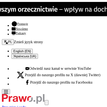
- otwiera się w nowej karcie
Promocje
Newsletter
Podcasty
Zmień język - bieżący:
Zmień język strony
PL
English (EN)
Українська (UA)
Odwiedź nasz kanał w serwisie YouTube
Youtube - otwiera się w nowej karcie
Przejdź do naszego profilu na X (dawniej Twitter)
X - otwiera się w nowej karcie
Przejdź do naszego profilu na Facebooku
Facebook - otwiera się w nowej karcie