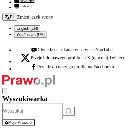
Newsletter
Podcasty
Zmień język - bieżący:
Zmień język strony
PL
English (EN)
Українська (UA)
Odwiedź nasz kanał w serwisie YouTube
Youtube - otwiera się w nowej karcie
Przejdź do naszego profilu na X (dawniej Twitter)
X - otwiera się w nowej karcie
Przejdź do naszego profilu na Facebooku
Facebook - otwiera się w nowej karcie
Wyszukiwarka
Szukaj
Moje Prawo.pl
- rejestracja i logowanie do serwisu