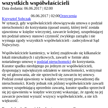
wszystkich współwłaścicieli
Data dodania: 06.06.2017 | 02:00
06.06.2017 | 02:00
Orzeczenia
Krzysztof Sobczak
W sytuacji, gdy współwłaścicieli obowiązywała umowa o podział
nieruchomości do korzystania (quoad usum), której treść została
ujawniona w księdze wieczystej, zawarcie kolejnej, uzupełniającej
ten podział umowy stanowi czynność zwykłego zarządu i nie
wymaga zgody wszystkich współwłaścicieli - zadecydował Sąd
Najwyższy.
Współwłaściciele kamienicy, w której znajdowało się kilkanaście
lokali mieszkalnych i użytkowych, zawarli w formie aktu
notarialnego umowę o
podział nieruchomości
do korzystania.
Kurator spadku nieobjętego po jednym ze współwłaścicieli,
dysponujący największym udziałem w nieruchomości, wstrzymał
się od głosowania, ale nie sprzeciwił się zawarciu tej umowy.
Podział został ujawniony w księdze wieczystej prowadzonej dla
nieruchomości. Kiedy jednak rok później współwłaściciele zawarli
umowę uzupełniającą uprzednio zawartą, kurator spadku sprzeciwił
się jej ujawnieniu w księdze wieczystej wskazując, że zgodę na jej
zawarcie powinni wyrazić wszyscy współwłaściciele, a nie ich
większość.