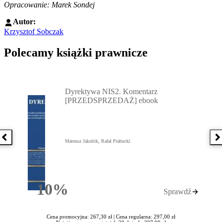
Opracowanie: Marek Sondej
Autor:
Krzysztof Sobczak
Polecamy książki prawnicze
Przejdź do: Dyrektywa NIS2. Komentarz [PRZEDSPRZEDAŻ] ebook,
Dyrektywa NIS2. Komentarz
[PRZEDSPRZEDAŻ] ebook
Poprzednia książka
N
Mateusz Jakubik, Rafał Prabucki
10%
Sprawdź
Rabatu
Cena promocyjna: 267,30 zł |
Cena regularna: 297,00 zł