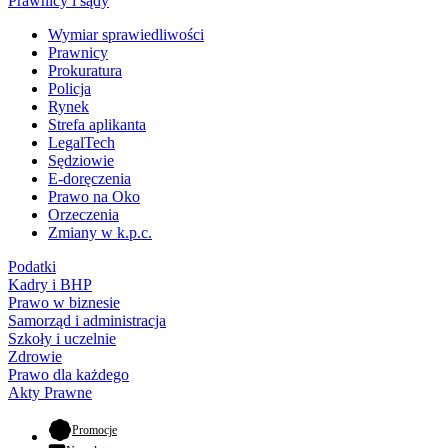
Prawnicy i sądy
Wymiar sprawiedliwości
Prawnicy
Prokuratura
Policja
Rynek
Strefa aplikanta
LegalTech
Sędziowie
E-doręczenia
Prawo na Oko
Orzeczenia
Zmiany w k.p.c.
Podatki
Kadry i BHP
Prawo w biznesie
Samorząd i administracja
Szkoły i uczelnie
Zdrowie
Prawo dla każdego
Akty Prawne
- otwiera się w nowej karcie
Promocje