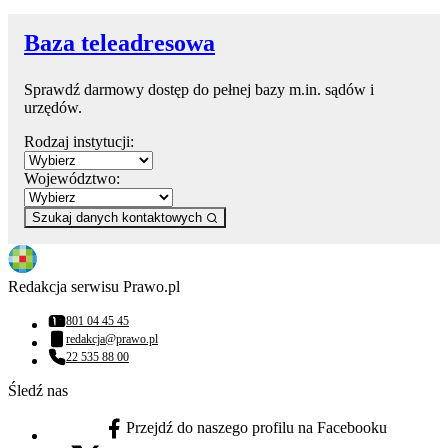
Baza teleadresowa
Sprawdź darmowy dostęp do pełnej bazy m.in. sądów i
urzędów.
Rodzaj instytucji:
Województwo:
Szukaj danych kontaktowych
Redakcja serwisu Prawo.pl
801 04 45 45
Numer telefonu:
redakcja@prawo.pl
Adres email:
22 535 88 00
Numer telefonu:
Śledź nas
Przejdź do naszego profilu na Facebooku
facebook - otwiera się w nowej karcie