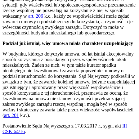
sytuacji, gdy właściwości lub społeczno-gospodarcze przeznaczenie
rzeczy wspólnej nie pozwalają na korzystanie z niej w sposób
wskazany w
art. 206
k.c., każdy ze współwłaścicieli może żądać
zawarcia umowy o podział rzeczy do korzystania, a czynność ta jest
wówczas czynnością zwykłego zarządu. Dotyczyć to może w
szczególności budynku mieszkalnego lub gospodarczego.
Podział już istniał, więc umowa miała charakter uzupełniający
W budynku, którego dotyczyła umowa, od lat istniał akceptowalny
sposób korzystania z posiadanych przez współwłaścicieli lokali
mieszkalnych. Żaden ze nich, w tym także kurator spadku
nieobjętego nie kwestionował zawarcia poprzedniej umowy o
podział nieruchomości do korzystania. Sąd Najwyższy podkreślił w
związku z tym, że zawarcie kolejnej umowy, jedynie uzupełniającej
już istniejący i aprobowany przez większość współwłaścicieli
sposób korzystania z tej nieruchomości, przemawia za oceną, że
kwestionowana umowa nie stanowi czynności przekraczającej
zakres zwykłego zarządu rzeczą wspólną i mogła być w sposób
ważny i skuteczny zawarta także przez większość współwłaścicieli
(
art. 201
k.c.).
Postanowienie Sądu Najwyższego z 17.03.2017 r., sygn. akt
III
CSK 64/16
.