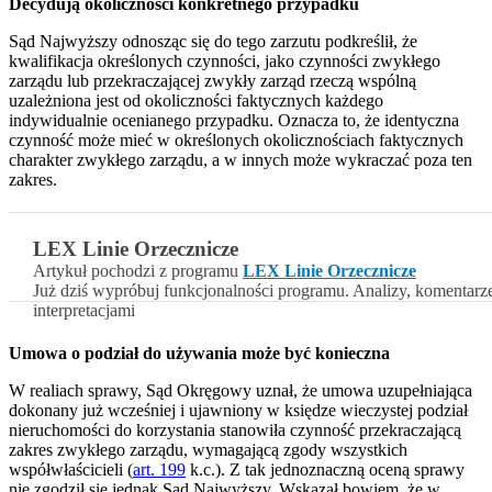
Decydują okoliczności konkretnego przypadku
Sąd Najwyższy odnosząc się do tego zarzutu podkreślił, że
kwalifikacja określonych czynności, jako czynności zwykłego
zarządu lub przekraczającej zwykły zarząd rzeczą wspólną
uzależniona jest od okoliczności faktycznych każdego
indywidualnie ocenianego przypadku. Oznacza to, że identyczna
czynność może mieć w określonych okolicznościach faktycznych
charakter zwykłego zarządu, a w innych może wykraczać poza ten
zakres.
LEX Linie Orzecznicze
Artykuł pochodzi z programu
LEX Linie Orzecznicze
Już dziś wypróbuj funkcjonalności programu. Analizy, komentarz
interpretacjami
Umowa o podział do używania może być konieczna
W realiach sprawy, Sąd Okręgowy uznał, że umowa uzupełniająca
dokonany już wcześniej i ujawniony w księdze wieczystej podział
nieruchomości do korzystania stanowiła czynność przekraczającą
zakres zwykłego zarządu, wymagającą zgody wszystkich
współwłaścicieli (
art. 199
k.c.). Z tak jednoznaczną oceną sprawy
nie zgodził się jednak Sąd Najwyższy. Wskazał bowiem, że w