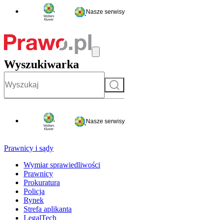
Nasze serwisy
Wyszukiwarka
Szukaj
Nasze serwisy
Prawnicy i sądy
Wymiar sprawiedliwości
Prawnicy
Prokuratura
Policja
Rynek
Strefa aplikanta
LegalTech