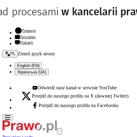
- otwiera się w nowej karcie
Promocje
Newsletter
Podcasty
Zmień język - bieżący:
Zmień język strony
PL
English (EN)
Українська (UA)
Odwiedź nasz kanał w serwisie YouTube
Youtube - otwiera się w nowej karcie
Przejdź do naszego profilu na X (dawniej Twitter)
X - otwiera się w nowej karcie
Przejdź do naszego profilu na Facebooku
Facebook - otwiera się w nowej karcie