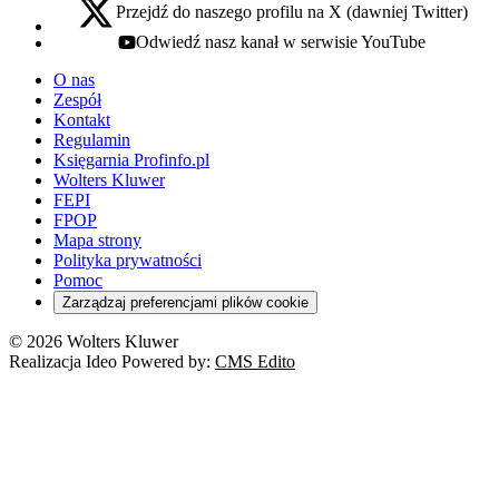
Przejdź do naszego profilu na X (dawniej Twitter)
x - otwiera się w nowej karcie
Odwiedź nasz kanał w serwisie YouTube
youtube - otwiera się w nowej karcie
O nas
Zespół
Kontakt
Regulamin
Księgarnia Profinfo.pl
Wolters Kluwer
FEPI
FPOP
Mapa strony
Polityka prywatności
Pomoc
Zarządzaj preferencjami plików cookie
© 2026 Wolters Kluwer
Realizacja Ideo Powered by:
CMS Edito