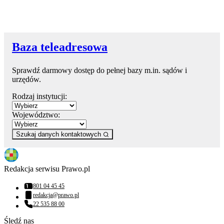
Baza teleadresowa
Sprawdź darmowy dostęp do pełnej bazy m.in. sądów i
urzędów.
Rodzaj instytucji:
Województwo:
Szukaj danych kontaktowych
Redakcja serwisu Prawo.pl
801 04 45 45
Numer telefonu:
redakcja@prawo.pl
Adres email:
22 535 88 00
Numer telefonu:
Śledź nas