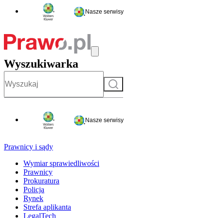
Nasze serwisy
Wyszukiwarka
Szukaj
Nasze serwisy
Prawnicy i sądy
Wymiar sprawiedliwości
Prawnicy
Prokuratura
Policja
Rynek
Strefa aplikanta
LegalTech