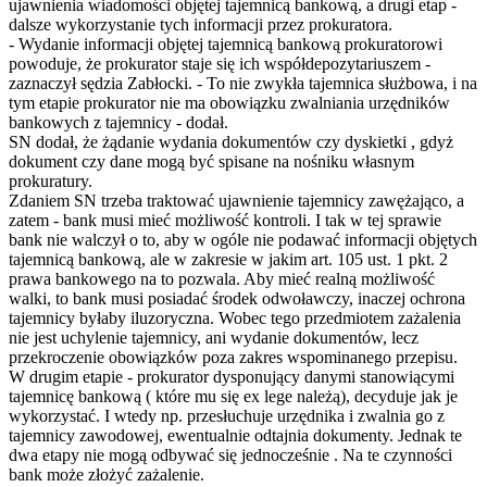
ujawnienia wiadomości objętej tajemnicą bankową, a drugi etap -
dalsze wykorzystanie tych informacji przez prokuratora.
- Wydanie informacji objętej tajemnicą bankową prokuratorowi
powoduje, że prokurator staje się ich współdepozytariuszem -
zaznaczył sędzia Zabłocki. - To nie zwykła tajemnica służbowa, i na
tym etapie prokurator nie ma obowiązku zwalniania urzędników
bankowych z tajemnicy - dodał.
SN dodał, że żądanie wydania dokumentów czy dyskietki , gdyż
dokument czy dane mogą być spisane na nośniku własnym
prokuratury.
Zdaniem SN trzeba traktować ujawnienie tajemnicy zawężająco, a
zatem - bank musi mieć możliwość kontroli. I tak w tej sprawie
bank nie walczył o to, aby w ogóle nie podawać informacji objętych
tajemnicą bankową, ale w zakresie w jakim art. 105 ust. 1 pkt. 2
prawa bankowego na to pozwala. Aby mieć realną możliwość
walki, to bank musi posiadać środek odwoławczy, inaczej ochrona
tajemnicy byłaby iluzoryczna. Wobec tego przedmiotem zażalenia
nie jest uchylenie tajemnicy, ani wydanie dokumentów, lecz
przekroczenie obowiązków poza zakres wspominanego przepisu.
W drugim etapie - prokurator dysponujący danymi stanowiącymi
tajemnicę bankową ( które mu się ex lege należą), decyduje jak je
wykorzystać. I wtedy np. przesłuchuje urzędnika i zwalnia go z
tajemnicy zawodowej, ewentualnie odtajnia dokumenty. Jednak te
dwa etapy nie mogą odbywać się jednocześnie . Na te czynności
bank może złożyć zażalenie.