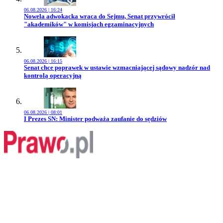
06.08.2026 | 16:24
Przejdź do artykułu:
Nowela adwokacka wraca do Sejmu, Senat przywrócił
"akademików" w komisjach egzaminacyjnych
06.08.2026 | 16:15
Przejdź do artykułu:
Senat chce poprawek w ustawie wzmacniającej sądowy nadzór nad
kontrolą operacyjną
06.08.2026 | 08:01
Przejdź do artykułu:
I Prezes SN: Minister podważa zaufanie do sędziów