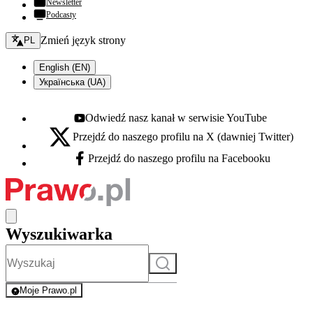
Newsletter
Podcasty
Zmień język - bieżący:
Zmień język strony
PL
English (EN)
Українська (UA)
Odwiedź nasz kanał w serwisie YouTube
Youtube - otwiera się w nowej karcie
Przejdź do naszego profilu na X (dawniej Twitter)
X - otwiera się w nowej karcie
Przejdź do naszego profilu na Facebooku
Facebook - otwiera się w nowej karcie
Wyszukiwarka
Szukaj
Moje Prawo.pl
- rejestracja i logowanie do serwisu