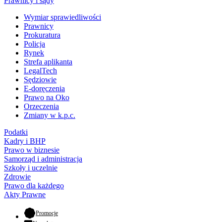
Prawnicy i sądy
Wymiar sprawiedliwości
Prawnicy
Prokuratura
Policja
Rynek
Strefa aplikanta
LegalTech
Sędziowie
E-doręczenia
Prawo na Oko
Orzeczenia
Zmiany w k.p.c.
Podatki
Kadry i BHP
Prawo w biznesie
Samorząd i administracja
Szkoły i uczelnie
Zdrowie
Prawo dla każdego
Akty Prawne
- otwiera się w nowej karcie
Promocje