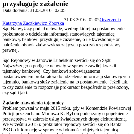
przysługuje zażalenie
Data dodania: 31.03.2016 | 02:05
31.03.2016 | 02:05
Orzeczenia
Katarzyna Żaczkiewicz-Zborska
Sąd Najwyższy podjął uchwałę, według której na postanowienie
prokuratora o udzielenia informacji stanowiących tajemnicę
bankową, bankowi przysługuje zażalenie, o ile kwestionuje on
nałożenie obowiązków wykraczających poza zakres podstawy
prawnej.
Sąd Rejonowy w Janowie Lubelskim zwrócił się do Sądu
Najwyższego o podjęcie uchwały w sprawie zawiłej kwestii
tajemnicy bankowej. Czy bankowi zobowiązanemu
postanowieniem prokuratora do udzielenia informacji stanowiących
tajemnicę bankową służy zażalenie na to postanowienie. Jeżeli tak,
to czy zażalenie to rozpoznaje prokurator bezpośrednio przełożony,
czy sąd i jaki.
Żądanie ujawnienia tajemnicy
Problem powstał w maju 2015 roku, gdy w Komendzie Powiatowej
Policji przesłuchano Mariusza K. Był on podejrzany o popełnienie
przestępstwa w zakresie usług świadczonych drogą elektroniczną.
We wrześniu 2015 r. prokurator rejonowy zwrócił się do Banku
PKO o informację w sprawie wiadomości objętych tajemnicą