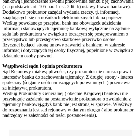
bankową i jednocześnie zwolnił pracownika banku z jej zachowania
( na podstawie art. 105 par. 1 ust. 2 lit. b) ustawy Prawo bankowe).
Dodatkowo prokurator zażądał wydania rzeczy, tj. informacji
znajdujących się na nośnikach elektronicznych lub na papierze.
Według powołanego przepisu, bank ma obowiązek udzielenia
informacji stanowiących tajemnicę bankową wyłącznie na żądanie
sądu lub prokuratora w związku z toczącym się postępowaniem o
przestępstwo lub przestępstwo skarbowe przeciwko osobie
fizycznej będącej stroną umowy zawartej z bankiem, w zakresie
informacji dotyczących tej osoby fizycznej, popełnione w związku z
działaniem osoby prawnej.
Wątpliwości sądu i opinia prokuratora
Sąd Rejonowy miał wątpliwości, czy prokurator nie narusza praw i
interesów banku do zachowania tajemnicy. Z drugiej strony - interes
społeczny (ściganie osób naruszających prawa innych ) przemawia
za inicjatywą prokuratora.
Według Prokuratury Generalnej ( obecnie Krajowej) bankowi nie
przysługuje zażalenie na postanowienie prokuratora o zwolnieniu z
tajemnicy bankowej.gdyż bank nie jest stroną w sprawie. Właściwy
do rozpoznania jest sąd rejonowy w danym okręgu ( albo prokurator
nadrzędny w zależności od treści postanowienia).