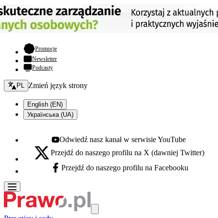
- otwiera się w nowej karcie
Promocje
Newsletter
Podcasty
Zmień język - bieżący:
Zmień język strony
PL
English (EN)
Українська (UA)
Odwiedź nasz kanał w serwisie YouTube
Youtube - otwiera się w nowej karcie
Przejdź do naszego profilu na X (dawniej Twitter)
X - otwiera się w nowej karcie
Przejdź do naszego profilu na Facebooku
Facebook - otwiera się w nowej karcie