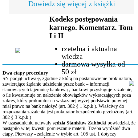
Dowiedz się więcej z książki
Kodeks postępowania
karnego. Komentarz. Tom
I i II
rzetelna i aktualna
wiedza
darmowa wysyłka od
50 zł
Dwa etapy procedury
SN podjął uchwałę, zgodnie z którą na postanowienie prokuratora,
zawierające żądanie udzielenia przez bank – informacji
stanowiących tajemnicę bankową , bankowi przysługuje zażalenie,
o ile kwestionuje on nałożenie obowiązków wykraczających poza
zakres, który prokurator na wskazanej wyżej podstawie prawnej
miał prawo na bank nałożyć (art. 302 § 1 k.p.k.). Właściwy do
rozpoznania zażalenia jest prokurator bezpośrednio przełożony (art.
302 § 3 k.p.k.)
W uzasadnieniu uchwały
sędzia Stanisław Zabłocki
powiedział, że
nastąpiło w tej kwestii pomieszanie materii. Trzeba wyróżnić dwa
etapy. Pierwszy - zażalenie w trybie art. 105 ust. 1 dotyczy