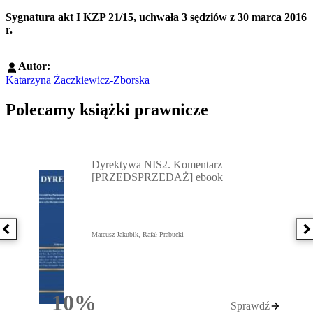
Sygnatura akt I KZP 21/15, uchwała 3 sędziów z 30 marca 2016
r.
Autor:
Katarzyna Żaczkiewicz-Zborska
Polecamy książki prawnicze
Przejdź do: Dyrektywa NIS2. Komentarz [PRZEDSPRZEDAŻ] ebook,
Dyrektywa NIS2. Komentarz
[PRZEDSPRZEDAŻ] ebook
Poprzednia książka
N
Mateusz Jakubik, Rafał Prabucki
10%
Sprawdź