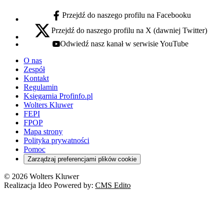
Przejdź do naszego profilu na Facebooku
facebook - otwiera się w nowej karcie
Przejdź do naszego profilu na X (dawniej Twitter)
x - otwiera się w nowej karcie
Odwiedź nasz kanał w serwisie YouTube
youtube - otwiera się w nowej karcie
O nas
Zespół
Kontakt
Regulamin
Księgarnia Profinfo.pl
Wolters Kluwer
FEPI
FPOP
Mapa strony
Polityka prywatności
Pomoc
Zarządzaj preferencjami plików cookie
© 2026 Wolters Kluwer
Realizacja Ideo Powered by:
CMS Edito