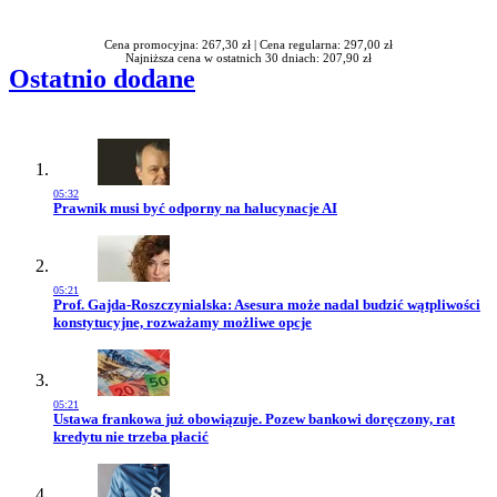
Rabatu
Cena promocyjna: 267,30 zł |
Cena regularna: 297,00 zł
Najniższa cena w ostatnich 30 dniach: 207,90 zł
Ostatnio dodane
05:32
Przejdź do artykułu:
Prawnik musi być odporny na halucynacje AI
05:21
Przejdź do artykułu:
Prof. Gajda-Roszczynialska: Asesura może nadal budzić wątpliwości
konstytucyjne, rozważamy możliwe opcje
05:21
Przejdź do artykułu:
Ustawa frankowa już obowiązuje. Pozew bankowi doręczony, rat
kredytu nie trzeba płacić