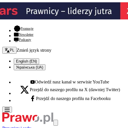
- otwiera się w nowej karcie
Promocje
Newsletter
Podcasty
Zmień język - bieżący:
Zmień język strony
PL
English (EN)
Українська (UA)
Odwiedź nasz kanał w serwisie YouTube
Youtube - otwiera się w nowej karcie
Przejdź do naszego profilu na X (dawniej Twitter)
X - otwiera się w nowej karcie
Przejdź do naszego profilu na Facebooku
Facebook - otwiera się w nowej karcie