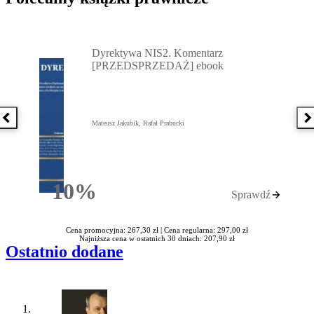
Przejdź do: Dyrektywa NIS2. Komentarz [PRZEDSPRZEDAŻ] ebook,
Dyrektywa NIS2. Komentarz
[PRZEDSPRZEDAŻ] ebook
Poprzednia książka
N
Mateusz Jakubik, Rafał Prabucki
10%
Sprawdź
Rabatu
Cena promocyjna: 267,30 zł |
Cena regularna: 297,00 zł
Najniższa cena w ostatnich 30 dniach: 207,90 zł
Ostatnio dodane