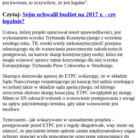
jest kworum, to oczywiście, że jest legalne".
Czytaj:
Sejm uchwalił budżet na 2017 r. - czy
legalnie?
Ustawa, której projekt opracował resort sprawiedliwości, jest
wykonaniem wyroku Trybunału Konstytucyjnego z września
zeszłego roku. TK orzekł wtedy niekonstytucyjność przepisu
odnoszącego się do wznawiania prawomocnie zakończonych
postępowań, na kanwie skargi konstytucyjnej osoby, która nie
mogła wznowić sprawy mimo korzystnego dla niej wyroku
Europejskiego Trybunału Praw Człowieka w Strasburgu.
Skarżąca skierowała sprawę do ETPC wskazując, że w składzie
Sądu Najwyższego rozpatrującego jej kasację był sędzia orzekający
wcześniej także w składzie sądu apelacyjnego, od którego
orzeczenia złożono skargę kasacyjną. ETPC uwzględnił jej skargę.
Mimo to SN odrzucił wniosek o wznowienie postępowania z uwagi
na upływ pięcioletniego terminu, gdy takie wznowienie jest
możliwe.
Tymczasem - jak wskazywano w uzasadnieniu projektu -
postępowanie przed ETPC jest z reguły długotrwałe, więc może się
zdarzyć, że pięcioletni termin upłynie zanim międzynarodowy organ
ochrony prawnej wyda prawomocne orzeczenie uprawniające do