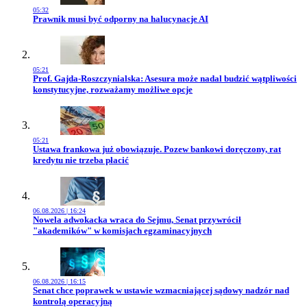
05:32
Przejdź do artykułu:
Prawnik musi być odporny na halucynacje AI
05:21
Przejdź do artykułu:
Prof. Gajda-Roszczynialska: Asesura może nadal budzić wątpliwości
konstytucyjne, rozważamy możliwe opcje
05:21
Przejdź do artykułu:
Ustawa frankowa już obowiązuje. Pozew bankowi doręczony, rat
kredytu nie trzeba płacić
06.08.2026 | 16:24
Przejdź do artykułu:
Nowela adwokacka wraca do Sejmu, Senat przywrócił
"akademików" w komisjach egzaminacyjnych
06.08.2026 | 16:15
Przejdź do artykułu:
Senat chce poprawek w ustawie wzmacniającej sądowy nadzór nad
kontrolą operacyjną