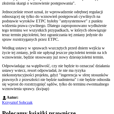
złożenia skargi o wznowienie postępowania".
Jednocześnie resort uznał, że wprowadzenie odrębnej regulacji
odnoszącej się tylko do wznowień postępowań cywilnych na
podstawie wyroków ETPC byłoby "antysystemowe" z punktu
widzenia prawa cywilnego. Dlatego zaproponowano wydłużenie
tego terminu we wszystkich przypadkach, w których obowiązuje
teraz termin pięcioletni, bez ograniczania tej zmiany jedynie do
spraw rozstrzyganych przez ETPC.
Według ustawy w sprawach wszczętych przed dniem wejścia w
życie tej zmiany, jeśli nie upłynął jeszcze pięcioletni termin na ich
wznowienie, będzie stosowany już nowy dziesięcioletni termin.
Odpowiadając na wątpliwość, czy nie będzie to oznaczać działania
ustawy wstecz, resort odpowiadał, że nie ma ryzyka
niekonstytucyjności projektu, gdyż "ingerencja w sferę stosunków
prawnych z przeszłości nie będzie nadmierna" i nie będzie odnosiła
się wprost do rozstrzygnięć sądów, tylko do terminu ewentualnego
wznowienia sprawy. (ks/pap)
Autor:
Krzysztof Sobczak
Polecamy książki prawnicze