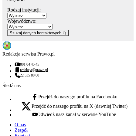
Rodzaj instytucji:
Województwo:
Szukaj danych kontaktowych
Redakcja serwisu Prawo.pl
801 04 45 45
Numer telefonu:
redakcja@prawo.pl
Adres email:
22 535 88 00
Numer telefonu:
Śledź nas
Przejdź do naszego profilu na Facebooku
facebook - otwiera się w nowej karcie
Przejdź do naszego profilu na X (dawniej Twitter)
x - otwiera się w nowej karcie
Odwiedź nasz kanał w serwisie YouTube
youtube - otwiera się w nowej karcie
O nas
Zespół
Kontakt