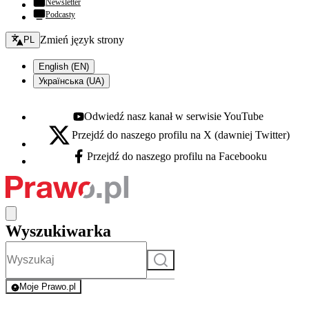
Newsletter
Podcasty
Zmień język - bieżący:
Zmień język strony
PL
English (EN)
Українська (UA)
Odwiedź nasz kanał w serwisie YouTube
Youtube - otwiera się w nowej karcie
Przejdź do naszego profilu na X (dawniej Twitter)
X - otwiera się w nowej karcie
Przejdź do naszego profilu na Facebooku
Facebook - otwiera się w nowej karcie
Wyszukiwarka
Szukaj
Moje Prawo.pl
- rejestracja i logowanie do serwisu