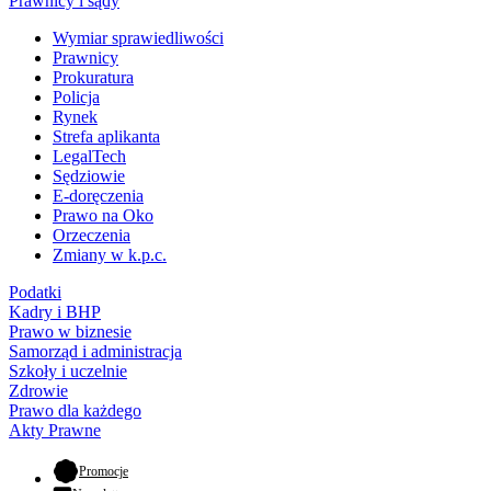
Prawnicy i sądy
Wymiar sprawiedliwości
Prawnicy
Prokuratura
Policja
Rynek
Strefa aplikanta
LegalTech
Sędziowie
E-doręczenia
Prawo na Oko
Orzeczenia
Zmiany w k.p.c.
Podatki
Kadry i BHP
Prawo w biznesie
Samorząd i administracja
Szkoły i uczelnie
Zdrowie
Prawo dla każdego
Akty Prawne
- otwiera się w nowej karcie
Promocje