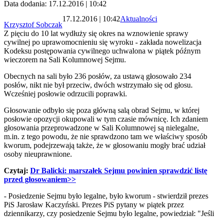
Data dodania: 17.12.2016 | 10:42
17.12.2016 | 10:42
Aktualności
Krzysztof Sobczak
Z pięciu do 10 lat wydłuży się okres na wznowienie sprawy
cywilnej po uprawomocnieniu się wyroku - zakłada nowelizacja
Kodeksu postępowania cywilnego uchwalona w piątek późnym
wieczorem na Sali Kolumnowej Sejmu.
Obecnych na sali było 236 posłów, za ustawą głosowało 234
posłów, nikt nie był przeciw, dwóch wstrzymało się od głosu.
Wcześniej posłowie odrzucili poprawki.
Głosowanie odbyło się poza główną salą obrad Sejmu, w której
posłowie opozycji okupowali w tym czasie mównicę. Ich zdaniem
głosowania przeprowadzone w Sali Kolumnowej są nielegalne,
m.in. z tego powodu, że nie sprawdzono tam we właściwy sposób
kworum, podejrzewają także, że w głosowaniu mogły brać udział
osoby nieuprawnione.
Czytaj:
Dr Balicki: marszałek Sejmu powinien sprawdzić listę
przed głosowaniem>>
- Posiedzenie Sejmu było legalne, było kworum - stwierdził prezes
PiS Jarosław Kaczyński. Prezes PiS pytany w piątek przez
dziennikarzy, czy posiedzenie Sejmu było legalne, powiedział: "Jeśli