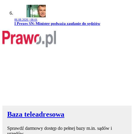
06.08.2026 | 08:01
Przejdź do artykułu:
I Prezes SN: Minister podważa zaufanie do sędziów
Baza teleadresowa
Sprawdź darmowy dostęp do pełnej bazy m.in. sądów i
urzędów.