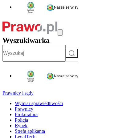
Nasze serwisy
Wyszukiwarka
Szukaj
Nasze serwisy
Prawnicy i sądy
Wymiar sprawiedliwości
Prawnicy
Prokuratura
Policja
Rynek
Strefa aplikanta
LegalTech