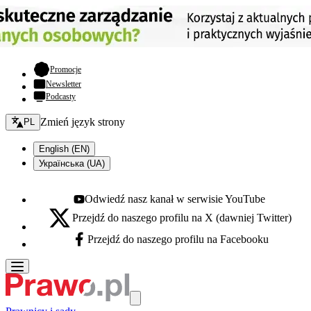
- otwiera się w nowej karcie
Promocje
Newsletter
Podcasty
Zmień język - bieżący:
Zmień język strony
PL
English (EN)
Українська (UA)
Odwiedź nasz kanał w serwisie YouTube
Youtube - otwiera się w nowej karcie
Przejdź do naszego profilu na X (dawniej Twitter)
X - otwiera się w nowej karcie
Przejdź do naszego profilu na Facebooku
Facebook - otwiera się w nowej karcie