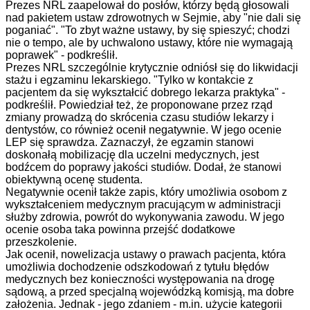
Prezes NRL zaapelował do posłów, którzy będą głosowali
nad pakietem ustaw zdrowotnych w Sejmie, aby "nie dali się
poganiać". "To zbyt ważne ustawy, by się spieszyć; chodzi
nie o tempo, ale by uchwalono ustawy, które nie wymagają
poprawek" - podkreślił.
Prezes NRL szczególnie krytycznie odniósł się do likwidacji
stażu i egzaminu lekarskiego. "Tylko w kontakcie z
pacjentem da się wykształcić dobrego lekarza praktyka" -
podkreślił. Powiedział też, że proponowane przez rząd
zmiany prowadzą do skrócenia czasu studiów lekarzy i
dentystów, co również ocenił negatywnie. W jego ocenie
LEP się sprawdza. Zaznaczył, że egzamin stanowi
doskonałą mobilizację dla uczelni medycznych, jest
bodźcem do poprawy jakości studiów. Dodał, że stanowi
obiektywną ocenę studenta.
Negatywnie ocenił także zapis, który umożliwia osobom z
wykształceniem medycznym pracującym w administracji
służby zdrowia, powrót do wykonywania zawodu. W jego
ocenie osoba taka powinna przejść dodatkowe
przeszkolenie.
Jak ocenił, nowelizacja ustawy o prawach pacjenta, która
umożliwia dochodzenie odszkodowań z tytułu błędów
medycznych bez konieczności występowania na drogę
sądową, a przed specjalną wojewódzką komisją, ma dobre
założenia. Jednak - jego zdaniem - m.in. użycie kategorii