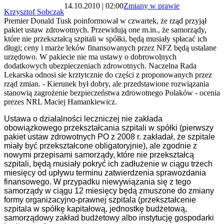
14.10.2010 | 02:00
Zmiany w prawie
Krzysztof Sobczak
Premier Donald Tusk poinformował w czwartek, że rząd przyjął
pakiet ustaw zdrowotnych. Przewidują one m.in., że samorządy,
które nie przekształcą szpitali w spółki, będą musiały spłacać ich
długi; ceny i marże leków finansowanych przez NFZ będą ustalane
urzędowo. W pakiecie nie ma ustawy o dobrowolnych
dodatkowych ubezpieczeniach zdrowotnych. Naczelna Rada
Lekarska odnosi sie krztytcznie do części z proponowanych przez
rząd zmian. - Kierunek był dobry, ale przedstawione rozwiązania
stanowią zagrożenie bezpieczeństwa zdrowotnego Polaków - ocenia
prezes NRL Maciej Hamankiewicz.
Ustawa o działalności leczniczej nie zakłada
obowiązkowego przekształcania szpitali w spółki (pierwszy
pakiet ustaw zdrowotnych PO z 2008 r. zakładał, że szpitale
miały być przekształcone obligatoryjnie), ale zgodnie z
nowymi przepisami samorządy, które nie przekształcą
szpitali, będą musiały pokryć ich zadłużenie w ciągu trzech
miesięcy od upływu terminu zatwierdzenia sprawozdania
finansowego. W przypadku niewywiązania się z tego
samorządy w ciągu 12 miesięcy będą zmuszone do zmiany
formy organizacyjno-prawnej szpitala (przekształcenie
szpitala w spółkę kapitałową, jednostkę budżetową,
samorządowy zakład budżetowy albo instytucję gospodarki