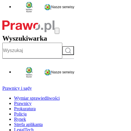
Nasze serwisy
Wyszukiwarka
Szukaj
Nasze serwisy
Prawnicy i sądy
Wymiar sprawiedliwości
Prawnicy
Prokuratura
Policja
Rynek
Strefa aplikanta
LegalTech