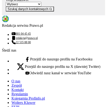
Szukaj danych kontaktowych
Redakcja serwisu Prawo.pl
801 04 45 45
Numer telefonu:
redakcja@prawo.pl
Adres email:
22 535 88 00
Numer telefonu:
Śledź nas
Przejdź do naszego profilu na Facebooku
facebook - otwiera się w nowej karcie
Przejdź do naszego profilu na X (dawniej Twitter)
x - otwiera się w nowej karcie
Odwiedź nasz kanał w serwisie YouTube
youtube - otwiera się w nowej karcie
O nas
Zespół
Kontakt
Regulamin
Księgarnia Profinfo.pl
Wolters Kluwer
FEPI