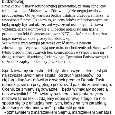
budżetowej).
Projekt tzw. ustawy refundacyjnej przewiduje, że stałą cenę leku
refundowanego Ministerstwo Zdrowia będzie negocjowało z
producentem. Od jej wartości będzie ustalana urzędowa marża - w
wysokości 5 proc. Oznacza to, że ceny leków refundowanych nie
będą mogły być ani niższe, ani wyższe od ustalonych. Ustawa
wzbudza liczne kontrowersje. Obecnie apteki stosują liczne
promocje na leki finansowane przez NFZ, niektóre z nich można
kupić nawet za kilka groszy lub złotówkę.
We wtorek rząd przyjął pierwszą część ustaw z pakietu
zdrowotnego. Wprowadzają one m.in. dochodzenie odszkodowań z
tytułu błędów medycznych bez konieczności występowania na
drogę sądową, likwidację Lekarskiego Egzaminu Państwowego i
stażu oraz zapisy do lekarzy przez internet.
Spodziewamy się ostrej debaty, ale naszym celem jest jak
najszybsze uwolnienie szpitali od złych przepisów i od
ciężaru długów - mówił w czwartek premier Donald Tusk,
odnosząc się do przyjętego przez rząd pakietu zdrowotnego.
Ocenił, że zmiany są odważne i "będą wymagały poparcia
nas wszystkich". "Stawiamy na interes pacjenta, więc na
możliwe tanie leki, i zdajemy sobie sprawę z tego, że nie
spotka się to z entuzjazmem tych, którzy na tym zarabiają.
Jesteśmy zdeterminowani" - podkreślił premier.
"Rozmawiałem z marszałkiem Sejmu, marszałkiem Senatu i