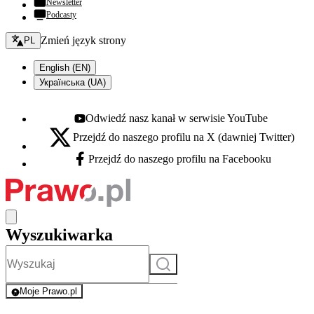
Newsletter
Podcasty
Zmień język - bieżący:
Zmień język strony
PL
English (EN)
Українська (UA)
Odwiedź nasz kanał w serwisie YouTube
Youtube - otwiera się w nowej karcie
Przejdź do naszego profilu na X (dawniej Twitter)
X - otwiera się w nowej karcie
Przejdź do naszego profilu na Facebooku
Facebook - otwiera się w nowej karcie
Wyszukiwarka
Szukaj
Moje Prawo.pl
- rejestracja i logowanie do serwisu