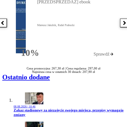
[PRZEDSPRZEDAŻ] ebook
Poprzednia książka
N
Mateusz Jakubik, Rafał Prabucki
10%
Sprawdź
Rabatu
Cena promocyjna: 267,30 zł |
Cena regularna: 297,00 zł
Najniższa cena w ostatnich 30 dniach: 207,90 zł
Ostatnio dodane
08.08.2026 | 10:46
Przejdź do artykułu:
Zakaz stadionowy za niezajęcie swojego miejsca, przepisy wymagają
zmiany