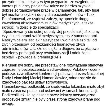
prezydentem. Liczymy w tym przypadku, ze względu na
interes publiczny pacjentów, także na bardzo szybkie i
dobrze zorganizowane prace w parlamencie, tak, aby finał
był możliwie szybki i dobry dla pacjentów" - mówił Tusk.
Poinformował, że rządowi zależy, by uprościć drogę
zawodową absolwentom studiów medycznych, a także
skrócić im dojście do specjalizacji.
"Spodziewamy się ostrej debaty. Jej przedsmak już znamy,
czy to z rektorami szkół medycznych, czy z samorządami.
Naszym celem jest jak najszybsze uwolnienie szpitali od
złych przepisów, od bezkarności finansowej złych
administratorów, a także od ciężaru długów, bo częściowo
będziemy pomagali przy restrukturyzacji i oddłużaniu
szpitali" - powiedział premier.(PAP)
Kierunek był dobry, ale przedstawione rozwiązania stanowią
zagrożenie bezpieczeństwa zdrowotnego Polaków - ocenił
podczas czwartkowej konferencji prasowej prezes Naczelnej
Rady Lekarskiej Maciej Hamankiewicz, odnosząc się do
rządowego pakietu ustaw zdrowotnych.
Hamankiewicz podkreślił, że środowisko lekarskie miało zbyt
mało czasu na prace nad ustawami w ramach konsultacji.
Podkreślił też, że zgłaszane przez lekarzy merytoryczne
propozycje zmian nie były przez stronę rządową brane pod
uwagę.