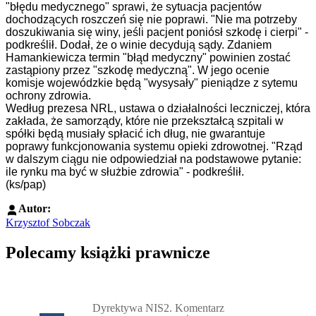
"błędu medycznego" sprawi, że sytuacja pacjentów
dochodzących roszczeń się nie poprawi.
"Nie ma potrzeby
doszukiwania się winy, jeśli pacjent poniósł szkodę i cierpi" -
podkreślił. Dodał, że o winie decydują sądy. Zdaniem
Hamankiewicza termin "błąd medyczny" powinien zostać
zastąpiony przez "szkodę medyczną".
W jego ocenie
komisje wojewódzkie będą "wysysały" pieniądze z sytemu
ochrony zdrowia.
Według prezesa NRL,
ustawa o działalności leczniczej, która
zakłada, że samorządy, które nie przekształcą szpitali w
spółki będą musiały spłacić ich dług, nie gwarantuje
poprawy funkcjonowania systemu opieki zdrowotnej. "Rząd
w dalszym ciągu nie odpowiedział na podstawowe pytanie:
ile rynku ma być w służbie zdrowia" - podkreślił.
(ks/pap)
Autor:
Krzysztof Sobczak
Polecamy książki prawnicze
Przejdź do: Dyrektywa NIS2. Komentarz [PRZEDSPRZEDAŻ] ebook,
Dyrektywa NIS2. Komentarz