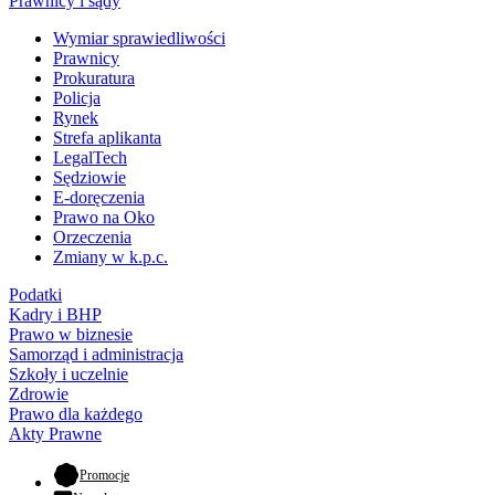
Prawnicy i sądy
Wymiar sprawiedliwości
Prawnicy
Prokuratura
Policja
Rynek
Strefa aplikanta
LegalTech
Sędziowie
E-doręczenia
Prawo na Oko
Orzeczenia
Zmiany w k.p.c.
Podatki
Kadry i BHP
Prawo w biznesie
Samorząd i administracja
Szkoły i uczelnie
Zdrowie
Prawo dla każdego
Akty Prawne
- otwiera się w nowej karcie
Promocje