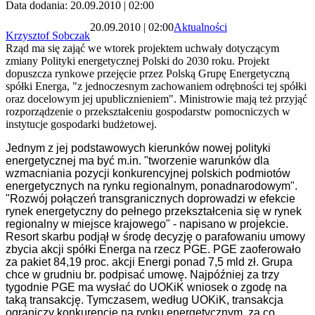
Data dodania: 20.09.2010 | 02:00
20.09.2010 | 02:00
Aktualności
Krzysztof Sobczak
Rząd ma się zająć we wtorek projektem uchwały dotyczącym
zmiany Polityki energetycznej Polski do 2030 roku. Projekt
dopuszcza rynkowe przejęcie przez Polską Grupę Energetyczną
spółki Energa, "z jednoczesnym zachowaniem odrębności tej spółki
oraz docelowym jej upublicznieniem". Ministrowie mają też przyjąć
rozporządzenie o przekształceniu gospodarstw pomocniczych w
instytucje gospodarki budżetowej.
Jednym z jej podstawowych kierunków nowej polityki
energetycznej ma być m.in. "tworzenie warunków dla
wzmacniania pozycji konkurencyjnej polskich podmiotów
energetycznych na rynku regionalnym, ponadnarodowym".
"Rozwój połączeń transgranicznych doprowadzi w efekcie
rynek energetyczny do pełnego przekształcenia się w rynek
regionalny w miejsce krajowego" - napisano w projekcie.
Resort skarbu podjął w środę decyzję o parafowaniu umowy
zbycia akcji spółki Energa na rzecz PGE. PGE zaoferowało
za pakiet 84,19 proc. akcji Energi ponad 7,5 mld zł. Grupa
chce w grudniu br. podpisać umowę. Najpóźniej za trzy
tygodnie PGE ma wysłać do UOKiK wniosek o zgodę na
taką transakcję. Tymczasem, według UOKiK, transakcja
ograniczy konkurencję na rynku energetycznym, za co