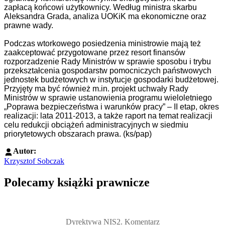
zapłacą końcowi użytkownicy. Według ministra skarbu
Aleksandra Grada, analiza UOKiK ma ekonomiczne oraz
prawne wady.
Podczas wtorkowego posiedzenia ministrowie mają też
zaakceptować przygotowane przez resort finansów
rozporzadzenie Rady Ministrów w sprawie sposobu i trybu
przekształcenia gospodarstw pomocniczych państwowych
jednostek budżetowych w instytucje gospodarki budżetowej.
Przyjęty ma być również m.in. projekt uchwały Rady
Ministrów w sprawie ustanowienia programu wieloletniego
„Poprawa bezpieczeństwa i warunków pracy” – II etap, okres
realizacji: lata 2011-2013, a także raport na temat realizacji
celu redukcji obciążeń administracyjnych w siedmiu
priorytetowych obszarach prawa. (ks/pap)
Autor:
Krzysztof Sobczak
Polecamy książki prawnicze
Przejdź do: Dyrektywa NIS2. Komentarz [PRZEDSPRZEDAŻ] ebook,
Dyrektywa NIS2. Komentarz