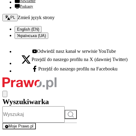
Newsletter
Podcasty
Zmień język - bieżący:
Zmień język strony
PL
English (EN)
Українська (UA)
Odwiedź nasz kanał w serwisie YouTube
Youtube - otwiera się w nowej karcie
Przejdź do naszego profilu na X (dawniej Twitter)
X - otwiera się w nowej karcie
Przejdź do naszego profilu na Facebooku
Facebook - otwiera się w nowej karcie
Wyszukiwarka
Szukaj
Moje Prawo.pl
- rejestracja i logowanie do serwisu