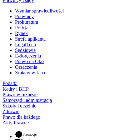
Prawnicy i sądy
Wymiar sprawiedliwości
Prawnicy
Prokuratura
Policja
Rynek
Strefa aplikanta
LegalTech
Sędziowie
E-doręczenia
Prawo na Oko
Orzeczenia
Zmiany w k.p.c.
Podatki
Kadry i BHP
Prawo w biznesie
Samorząd i administracja
Szkoły i uczelnie
Zdrowie
Prawo dla każdego
Akty Prawne
- otwiera się w nowej karcie
Promocje