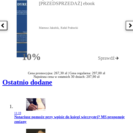
[PRZEDSPRZEDAŻ] ebook
Poprzednia książka
N
Mateusz Jakubik, Rafał Prabucki
10%
Sprawdź
Rabatu
Cena promocyjna: 267,30 zł |
Cena regularna: 297,00 zł
Najniższa cena w ostatnich 30 dniach: 207,90 zł
Ostatnio dodane
11:19
Przejdź do artykułu:
Notariusz pomoże przy wpisie do księgi wieczystej? MS proponuje
zmiany