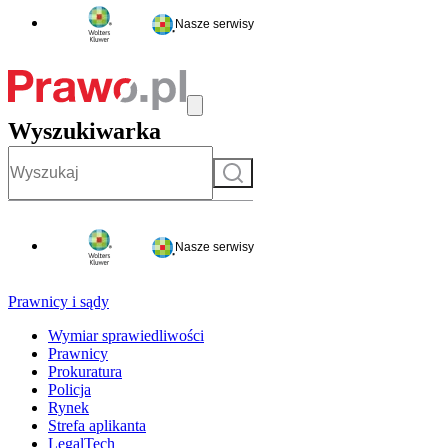
Nasze serwisy
Wyszukiwarka
Szukaj
Nasze serwisy
Prawnicy i sądy
Wymiar sprawiedliwości
Prawnicy
Prokuratura
Policja
Rynek
Strefa aplikanta
LegalTech