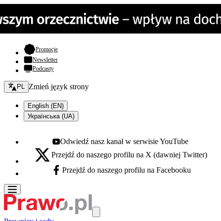
- otwiera się w nowej karcie
Promocje
Newsletter
Podcasty
Zmień język - bieżący:
Zmień język strony
PL
English (EN)
Українська (UA)
Odwiedź nasz kanał w serwisie YouTube
Youtube - otwiera się w nowej karcie
Przejdź do naszego profilu na X (dawniej Twitter)
X - otwiera się w nowej karcie
Przejdź do naszego profilu na Facebooku
Facebook - otwiera się w nowej karcie