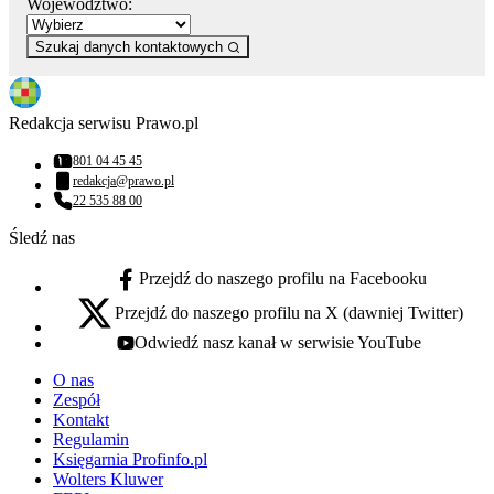
Województwo:
Szukaj danych kontaktowych
Redakcja serwisu Prawo.pl
801 04 45 45
Numer telefonu:
redakcja@prawo.pl
Adres email:
22 535 88 00
Numer telefonu:
Śledź nas
Przejdź do naszego profilu na Facebooku
facebook - otwiera się w nowej karcie
Przejdź do naszego profilu na X (dawniej Twitter)
x - otwiera się w nowej karcie
Odwiedź nasz kanał w serwisie YouTube
youtube - otwiera się w nowej karcie
O nas
Zespół
Kontakt
Regulamin
Księgarnia Profinfo.pl
Wolters Kluwer