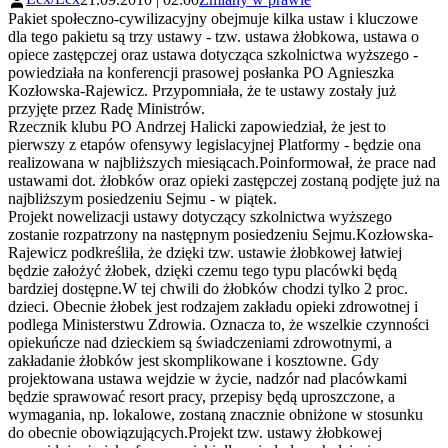
Pakiet społeczno-cywilizacyjny obejmuje kilka ustaw i kluczowe
dla tego pakietu są trzy ustawy - tzw. ustawa żłobkowa, ustawa o
opiece zastępczej oraz ustawa dotycząca szkolnictwa wyższego -
powiedziała na konferencji prasowej posłanka PO Agnieszka
Kozłowska-Rajewicz. Przypomniała, że te ustawy zostały już
przyjęte przez Radę Ministrów.
Rzecznik klubu PO Andrzej Halicki zapowiedział, że jest to
pierwszy z etapów ofensywy legislacyjnej Platformy - będzie ona
realizowana w najbliższych miesiącach.Poinformował, że prace nad
ustawami dot. żłobków oraz opieki zastępczej zostaną podjęte już na
najbliższym posiedzeniu Sejmu - w piątek.
Projekt nowelizacji ustawy dotyczący szkolnictwa wyższego
zostanie rozpatrzony na następnym posiedzeniu Sejmu.Kozłowska-
Rajewicz podkreśliła, że dzięki tzw. ustawie żłobkowej łatwiej
będzie założyć żłobek, dzięki czemu tego typu placówki będą
bardziej dostępne.W tej chwili do żłobków chodzi tylko 2 proc.
dzieci. Obecnie żłobek jest rodzajem zakładu opieki zdrowotnej i
podlega Ministerstwu Zdrowia. Oznacza to, że wszelkie czynności
opiekuńcze nad dzieckiem są świadczeniami zdrowotnymi, a
zakładanie żłobków jest skomplikowane i kosztowne. Gdy
projektowana ustawa wejdzie w życie, nadzór nad placówkami
będzie sprawować resort pracy, przepisy będą uproszczone, a
wymagania, np. lokalowe, zostaną znacznie obniżone w stosunku
do obecnie obowiązujących.Projekt tzw. ustawy żłobkowej