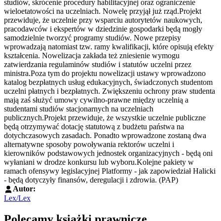
studiów, skrócenie procedury habilitacyjnej oraz ograniczenie
wieloetatowości na uczelniach. Nowelę przyjął już rząd.Projekt
przewiduje, że uczelnie przy wsparciu autorytetów naukowych,
pracodawców i ekspertów w dziedzinie gospodarki będą mogły
samodzielnie tworzyć programy studiów. Nowe przepisy
wprowadzają natomiast tzw. ramy kwalifikacji, które opisują efekty
kształcenia. Nowelizacja zakłada też zniesienie wymogu
zatwierdzania regulaminów studiów i statutów uczelni przez
ministra.Poza tym do projektu nowelizacji ustawy wprowadzono
katalog bezpłatnych usług edukacyjnych, świadczonych studentom
uczelni płatnych i bezpłatnych. Zwiększeniu ochrony praw studenta
mają zaś służyć umowy cywilno-prawne między uczelnią a
studentami studiów stacjonarnych na uczelniach
publicznych.Projekt przewiduje, że wszystkie uczelnie publiczne
będą otrzymywać dotację statutową z budżetu państwa na
dotychczasowych zasadach. Ponadto wprowadzone zostaną dwa
alternatywne sposoby powoływania rektorów uczelni i
kierowników podstawowych jednostek organizacyjnych - będą oni
wyłaniani w drodze konkursu lub wyboru.Kolejne pakiety w
ramach ofensywy legislacyjnej Platformy - jak zapowiedział Halicki
- będą dotyczyły finansów, deregulacji i zdrowia. (PAP)
Autor:
Lex/Lex
Polecamy książki prawnicze