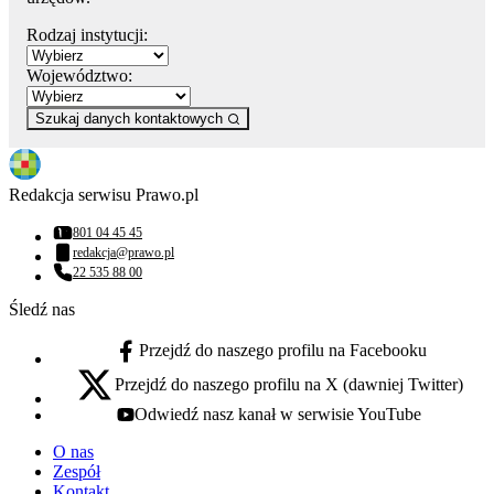
Rodzaj instytucji:
Województwo:
Szukaj danych kontaktowych
Redakcja serwisu Prawo.pl
801 04 45 45
Numer telefonu:
redakcja@prawo.pl
Adres email:
22 535 88 00
Numer telefonu:
Śledź nas
Przejdź do naszego profilu na Facebooku
facebook - otwiera się w nowej karcie
Przejdź do naszego profilu na X (dawniej Twitter)
x - otwiera się w nowej karcie
Odwiedź nasz kanał w serwisie YouTube
youtube - otwiera się w nowej karcie
O nas
Zespół
Kontakt