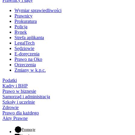
Prawnicy i sądy
Wymiar sprawiedliwości
Prawnicy
Prokuratura
Policja
Rynek
Strefa aplikanta
LegalTech
Sędziowie
E-doręczenia
Prawo na Oko
Orzeczenia
Zmiany w k.p.c.
Podatki
Kadry i BHP
Prawo w biznesie
Samorząd i administracja
Szkoły i uczelnie
Zdrowie
Prawo dla każdego
Akty Prawne
- otwiera się w nowej karcie
Promocje