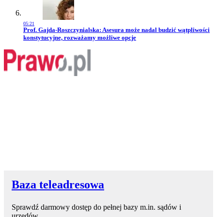
05:21
Przejdź do artykułu:
Prof. Gajda-Roszczynialska: Asesura może nadal budzić wątpliwości
konstytucyjne, rozważamy możliwe opcje
Baza teleadresowa
Sprawdź darmowy dostęp do pełnej bazy m.in. sądów i
urzędów.