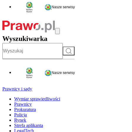
Nasze serwisy
Wyszukiwarka
Szukaj
Nasze serwisy
Prawnicy i sądy
Wymiar sprawiedliwości
Prawnicy
Prokuratura
Policja
Rynek
Strefa aplikanta
LegalTech