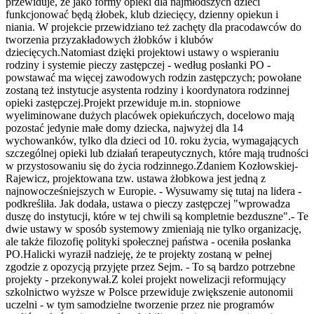
przewiduje, że jako formy opieki dla najmłodszych dzieci
funkcjonować będą żłobek, klub dziecięcy, dzienny opiekun i
niania. W projekcie przewidziano też zachęty dla pracodawców do
tworzenia przyzakładowych żłobków i klubów
dziecięcych.Natomiast dzięki projektowi ustawy o wspieraniu
rodziny i systemie pieczy zastępczej - według posłanki PO -
powstawać ma więcej zawodowych rodzin zastępczych; powołane
zostaną też instytucje asystenta rodziny i koordynatora rodzinnej
opieki zastępczej.Projekt przewiduje m.in. stopniowe
wyeliminowane dużych placówek opiekuńczych, docelowo mają
pozostać jedynie małe domy dziecka, najwyżej dla 14
wychowanków, tylko dla dzieci od 10. roku życia, wymagających
szczególnej opieki lub działań terapeutycznych, które mają trudności
w przystosowaniu się do życia rodzinnego.Zdaniem Kozłowskiej-
Rajewicz, projektowana tzw. ustawa żłobkowa jest jedną z
najnowocześniejszych w Europie. - Wysuwamy się tutaj na lidera -
podkreśliła. Jak dodała, ustawa o pieczy zastępczej "wprowadza
duszę do instytucji, które w tej chwili są kompletnie bezduszne".- Te
dwie ustawy w sposób systemowy zmieniają nie tylko organizację,
ale także filozofię polityki społecznej państwa - oceniła posłanka
PO.Halicki wyraził nadzieję, że te projekty zostaną w pełnej
zgodzie z opozycją przyjęte przez Sejm. - To są bardzo potrzebne
projekty - przekonywał.Z kolei projekt nowelizacji reformujący
szkolnictwo wyższe w Polsce przewiduje zwiększenie autonomii
uczelni - w tym samodzielne tworzenie przez nie programów