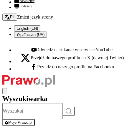
Newsletter
Podcasty
Zmień język - bieżący:
Zmień język strony
PL
English (EN)
Українська (UA)
Odwiedź nasz kanał w serwisie YouTube
Youtube - otwiera się w nowej karcie
Przejdź do naszego profilu na X (dawniej Twitter)
X - otwiera się w nowej karcie
Przejdź do naszego profilu na Facebooku
Facebook - otwiera się w nowej karcie
Wyszukiwarka
Szukaj
Moje Prawo.pl
- rejestracja i logowanie do serwisu