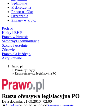
Sędziowie
E-doręczenia
Prawo na Oko
Orzeczenia
Zmiany w k.p.c.
Podatki
Kadry i BHP
Prawo w biznesie
Samorząd i administracja
Szkoły i uczelnie
Zdrowie
Prawo dla każdego
Akty Prawne
Prawo.pl
Prawnicy i sądy
Rusza ofensywa legislacyjna PO
Rusza ofensywa legislacyjna PO
Data dodania: 21.09.2010 | 02:00
Lex/Lex
21.09.2010 | 02:00
Zmiany w prawie