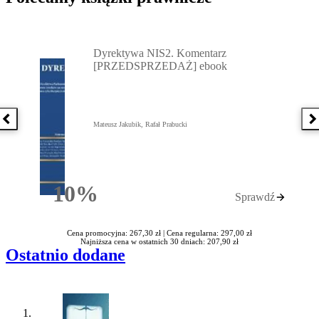
Przejdź do: Dyrektywa NIS2. Komentarz [PRZEDSPRZEDAŻ] ebook,
Dyrektywa NIS2. Komentarz
[PRZEDSPRZEDAŻ] ebook
Poprzednia książka
N
Mateusz Jakubik, Rafał Prabucki
10%
Sprawdź
Rabatu
Cena promocyjna: 267,30 zł |
Cena regularna: 297,00 zł
Najniższa cena w ostatnich 30 dniach: 207,90 zł
Ostatnio dodane