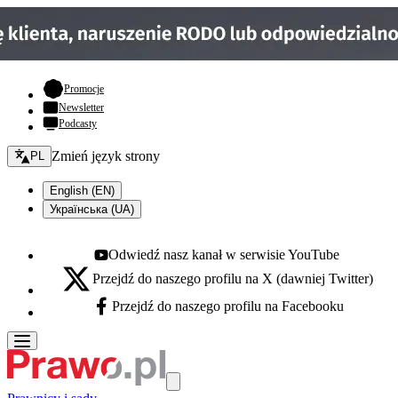
- otwiera się w nowej karcie
Promocje
Newsletter
Podcasty
Zmień język - bieżący:
Zmień język strony
PL
English (EN)
Українська (UA)
Odwiedź nasz kanał w serwisie YouTube
Youtube - otwiera się w nowej karcie
Przejdź do naszego profilu na X (dawniej Twitter)
X - otwiera się w nowej karcie
Przejdź do naszego profilu na Facebooku
Facebook - otwiera się w nowej karcie