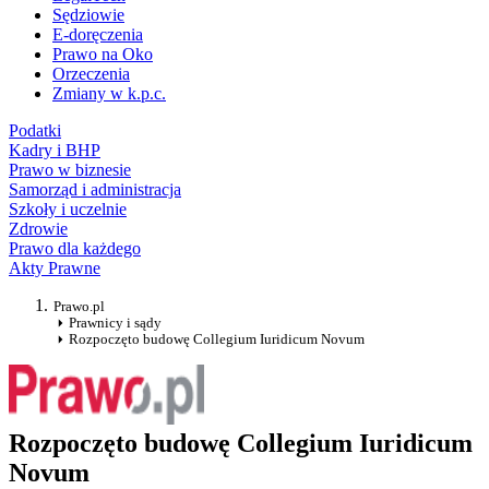
Sędziowie
E-doręczenia
Prawo na Oko
Orzeczenia
Zmiany w k.p.c.
Podatki
Kadry i BHP
Prawo w biznesie
Samorząd i administracja
Szkoły i uczelnie
Zdrowie
Prawo dla każdego
Akty Prawne
Prawo.pl
Prawnicy i sądy
Rozpoczęto budowę Collegium Iuridicum Novum
Rozpoczęto budowę Collegium Iuridicum
Novum