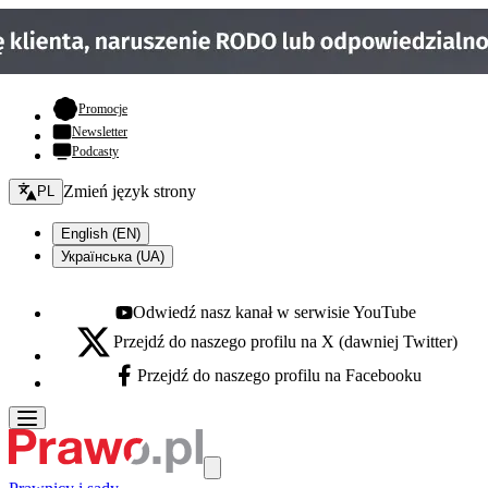
- otwiera się w nowej karcie
Promocje
Newsletter
Podcasty
Zmień język - bieżący:
Zmień język strony
PL
English (EN)
Українська (UA)
Odwiedź nasz kanał w serwisie YouTube
Youtube - otwiera się w nowej karcie
Przejdź do naszego profilu na X (dawniej Twitter)
X - otwiera się w nowej karcie
Przejdź do naszego profilu na Facebooku
Facebook - otwiera się w nowej karcie