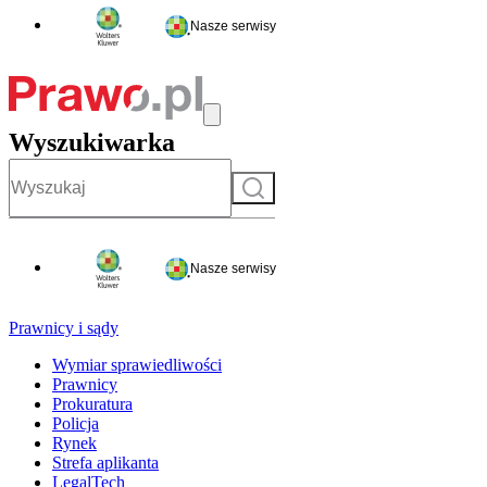
Nasze serwisy
Wyszukiwarka
Szukaj
Nasze serwisy
Prawnicy i sądy
Wymiar sprawiedliwości
Prawnicy
Prokuratura
Policja
Rynek
Strefa aplikanta
LegalTech