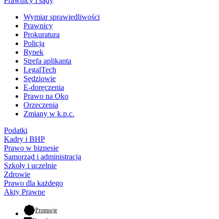
Prawnicy i sądy
Wymiar sprawiedliwości
Prawnicy
Prokuratura
Policja
Rynek
Strefa aplikanta
LegalTech
Sędziowie
E-doręczenia
Prawo na Oko
Orzeczenia
Zmiany w k.p.c.
Podatki
Kadry i BHP
Prawo w biznesie
Samorząd i administracja
Szkoły i uczelnie
Zdrowie
Prawo dla każdego
Akty Prawne
- otwiera się w nowej karcie
Promocje