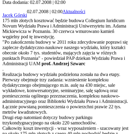
Data dodania: 02.07.2008 | 02:00
02.07.2008 | 02:00
Aktualności
Jacek Górski
175 mln złotych kosztować będzie budowa Collegium Iuridicum
Novum Wydziału Prawa i Administracji Uniwersytetu im. Adama
Mickiewicza w Poznaniu. 30 czerwca wmurowano kamień
węgielny pod tę inwestycję.
"Po zakończeniu budowy w 2011 roku zdecydowanie poprawi się
zaplecze dydaktyczno-naukowe naszego wydziału, który kształci
obecnie około 7 tys. studentów, mających zajęcia w różnych
punktach Poznania" - powiedział PAP dziekan Wydziału Prawa i
Administracji UAM
prof. Andrzej Szwarc
.
Realizacja budowy wydziału podzielona została na dwa etapy.
Pierwszy obejmuje trzy zadania: wzniesienie kompleksu
dydaktycznego obejmującego m.in. aulę na 430 miejsc, sale
wykładowe, konwersatoryjne, seminaryjne, salę sądową oraz
pomieszczenia ogólnego przeznaczenia, kompleksu naukowo-
administracyjnego oraz Biblioteki Wydziału Prawa i Administracji.
Łącznie powstaną pomieszczenia o powierzchni prawie 22 tys.
metrów kwadratowych.
Drugi etap natomiast dotyczy budowy parkingu
trzykondygnacyjnego na około 220 samochodów.
Całkowity koszt inwestycji - wraz wyposażeniem - szacowany jest
na około 175 mln złotych z czego 40 mln pochodzić będzie z