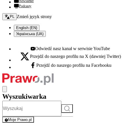
Newsletter
Podcasty
Zmień język - bieżący:
Zmień język strony
PL
English (EN)
Українська (UA)
Odwiedź nasz kanał w serwisie YouTube
Youtube - otwiera się w nowej karcie
Przejdź do naszego profilu na X (dawniej Twitter)
X - otwiera się w nowej karcie
Przejdź do naszego profilu na Facebooku
Facebook - otwiera się w nowej karcie
Wyszukiwarka
Szukaj
Moje Prawo.pl
- rejestracja i logowanie do serwisu