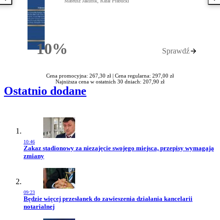
Poprzednia książka
N
Mateusz Jakubik, Rafał Prabucki
10%
Sprawdź
Rabatu
Cena promocyjna: 267,30 zł |
Cena regularna: 297,00 zł
Najniższa cena w ostatnich 30 dniach: 207,90 zł
Ostatnio dodane
10:46
Przejdź do artykułu:
Zakaz stadionowy za niezajęcie swojego miejsca, przepisy wymagają
zmiany
09:23
Przejdź do artykułu:
Będzie więcej przesłanek do zawieszenia działania kancelarii
notarialnej