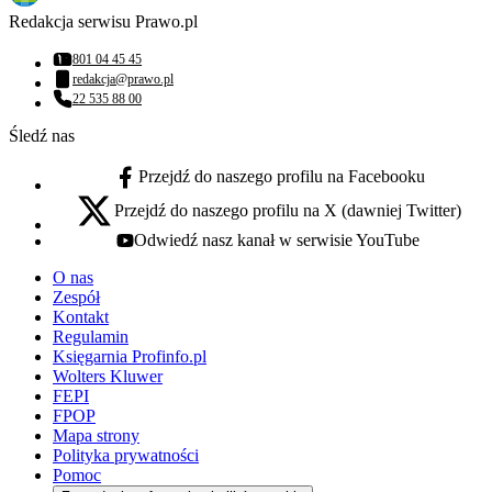
Redakcja serwisu Prawo.pl
801 04 45 45
Numer telefonu:
redakcja@prawo.pl
Adres email:
22 535 88 00
Numer telefonu:
Śledź nas
Przejdź do naszego profilu na Facebooku
facebook - otwiera się w nowej karcie
Przejdź do naszego profilu na X (dawniej Twitter)
x - otwiera się w nowej karcie
Odwiedź nasz kanał w serwisie YouTube
youtube - otwiera się w nowej karcie
O nas
Zespół
Kontakt
Regulamin
Księgarnia Profinfo.pl
Wolters Kluwer
FEPI
FPOP
Mapa strony
Polityka prywatności
Pomoc