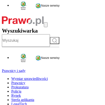
Nasze serwisy
Wyszukiwarka
Szukaj
Nasze serwisy
Prawnicy i sądy
Wymiar sprawiedliwości
Prawnicy
Prokuratura
Policja
Rynek
Strefa aplikanta
LegalTech