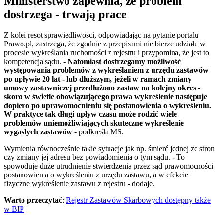
Ministerstwo zapewnia, że problem
dostrzega - trwają prace
Z kolei resot sprawiedliwości, odpowiadając na pytanie portalu
Prawo.pl, zastrzega, że zgodnie z przepisami nie bierze udziału w
procesie wykreślania ruchomości z rejestru i przypomina, że jest to
kompetencja sądu. -
Natomiast dostrzegamy możliwość
występowania problemów z wykreślaniem z urzędu zastawów
po upływie 20 lat - lub dłuższym, jeżeli w ramach zmiany
umowy zastawniczej przedłużono zastaw na kolejny okres -
skoro w świetle obowiązującego prawa wykreślenie następuje
dopiero po uprawomocnieniu się postanowienia o wykreśleniu.
W praktyce tak długi upływ czasu może rodzić wiele
problemów uniemożliwiających skuteczne wykreślenie
wygasłych zastawów
- podkreśla MS.
Wymienia równocześnie takie sytuacje jak np. śmierć jednej ze stron
czy zmiany jej adresu bez powiadomienia o tym sądu. - To
spowoduje duże utrudnienie stwierdzenia przez sąd prawomocności
postanowienia o wykreśleniu z urzędu zastawu, a w efekcie
fizyczne wykreślenie zastawu z rejestru - dodaje.
Warto przeczytać
:
Rejestr Zastawów Skarbowych dostępny także
w BIP