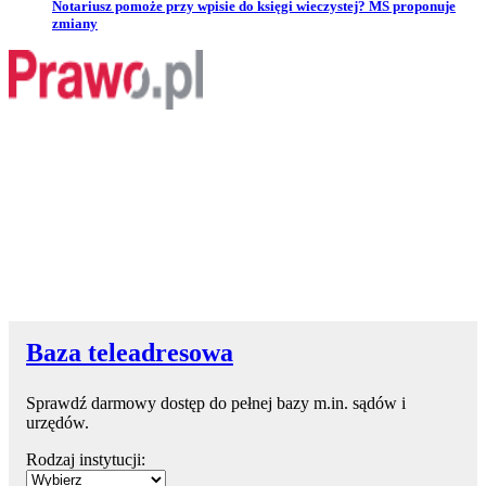
Przejdź do artykułu:
Notariusz pomoże przy wpisie do księgi wieczystej? MS proponuje
zmiany
Baza teleadresowa
Sprawdź darmowy dostęp do pełnej bazy m.in. sądów i
urzędów.
Rodzaj instytucji: