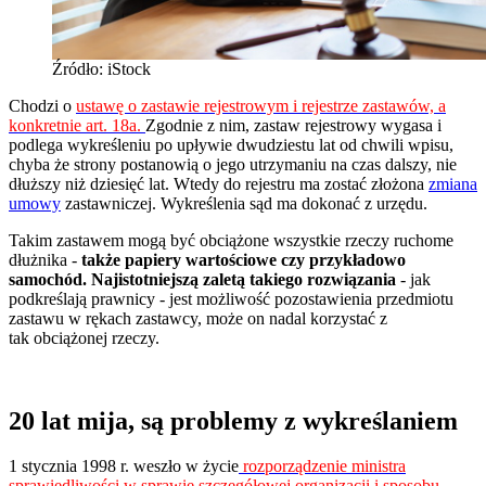
Źródło: iStock
Chodzi o
ustawę o zastawie rejestrowym i rejestrze zastawów, a
konkretnie art. 18a.
Zgodnie z nim, zastaw rejestrowy wygasa i
podlega wykreśleniu po upływie dwudziestu lat od chwili wpisu,
chyba że strony postanowią o jego utrzymaniu na czas dalszy, nie
dłuższy niż dziesięć lat. Wtedy do rejestru ma zostać złożona
zmiana
umowy
zastawniczej. Wykreślenia sąd ma dokonać z urzędu.
Takim zastawem mogą być obciążone wszystkie rzeczy ruchome
dłużnika -
także papiery wartościowe czy przykładowo
samochód. Najistotniejszą zaletą takiego rozwiązania
- jak
podkreślają prawnicy - jest możliwość pozostawienia przedmiotu
zastawu w rękach zastawcy, może on nadal korzystać z
tak obciążonej rzeczy.
20 lat mija, są problemy z wykreślaniem
1 stycznia 1998 r. weszło w życie
rozporządzenie ministra
sprawiedliwości w sprawie szczegółowej organizacji i sposobu