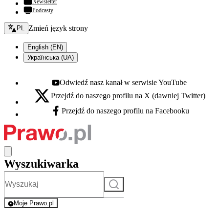
Newsletter
Podcasty
Zmień język - bieżący:
Zmień język strony
PL
English (EN)
Українська (UA)
Odwiedź nasz kanał w serwisie YouTube
Youtube - otwiera się w nowej karcie
Przejdź do naszego profilu na X (dawniej Twitter)
X - otwiera się w nowej karcie
Przejdź do naszego profilu na Facebooku
Facebook - otwiera się w nowej karcie
Wyszukiwarka
Szukaj
Moje Prawo.pl
- rejestracja i logowanie do serwisu