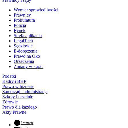
Prawnicy i sądy
Wymiar sprawiedliwości
Prawnicy
Prokuratura
Policja
Rynek
Strefa aplikanta
LegalTech
Sędziowie
E-doręczenia
Prawo na Oko
Orzeczenia
Zmiany w k.p.c.
Podatki
Kadry i BHP
Prawo w biznesie
Samorząd i administracja
Szkoły i uczelnie
Zdrowie
Prawo dla każdego
Akty Prawne
- otwiera się w nowej karcie
Promocje