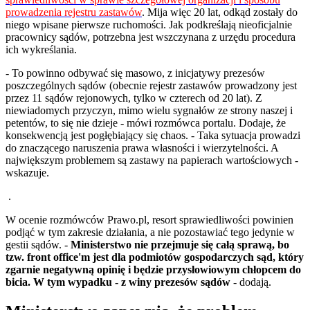
prowadzenia rejestru zastawów
. Mija więc 20 lat, odkąd zostały do
niego wpisane pierwsze ruchomości. Jak podkreślają nieoficjalnie
pracownicy sądów, potrzebna jest wszczynana z urzędu procedura
ich wykreślania.
- To powinno odbywać się masowo, z inicjatywy prezesów
poszczególnych sądów (obecnie rejestr zastawów prowadzony jest
przez 11 sądów rejonowych, tylko w czterech od 20 lat). Z
niewiadomych przyczyn, mimo wielu sygnałów ze strony naszej i
petentów, to się nie dzieje - mówi rozmówca portalu. Dodaje, że
konsekwencją jest pogłębiający się chaos. - Taka sytuacja prowadzi
do znaczącego naruszenia prawa własności i wierzytelności. A
największym problemem są zastawy na papierach wartościowych -
wskazuje.
.
W ocenie rozmówców Prawo.pl, resort sprawiedliwości powinien
podjąć w tym zakresie działania, a nie pozostawiać tego jedynie w
gestii sądów. -
Ministerstwo nie przejmuje się całą sprawą, bo
tzw. front office'm jest dla podmiotów gospodarczych sąd, który
zgarnie negatywną opinię i będzie przysłowiowym chłopcem do
bicia. W tym wypadku - z winy prezesów sądów
- dodają.