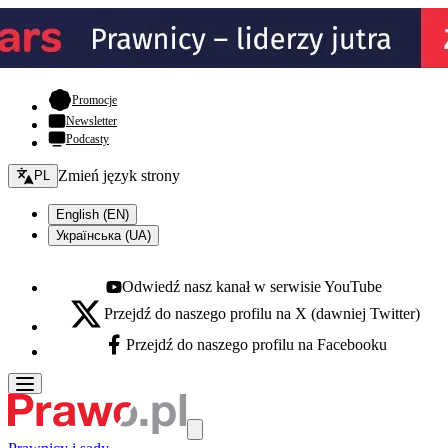
- otwiera się w nowej karcie
Promocje
Newsletter
Podcasty
Zmień język - bieżący:
Zmień język strony
PL
English (EN)
Українська (UA)
Odwiedź nasz kanał w serwisie YouTube
Youtube - otwiera się w nowej karcie
Przejdź do naszego profilu na X (dawniej Twitter)
X - otwiera się w nowej karcie
Przejdź do naszego profilu na Facebooku
Facebook - otwiera się w nowej karcie