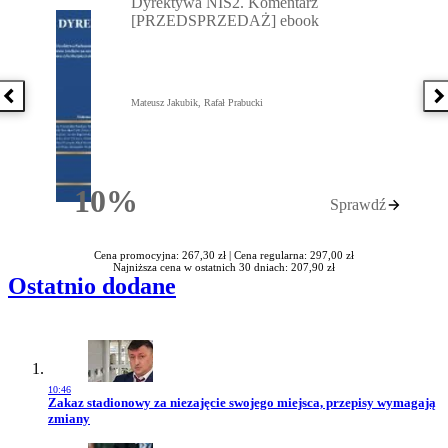
Dyrektywa NIS2. Komentarz
[PRZEDSPRZEDAŻ] ebook
Poprzednia książka
N
Mateusz Jakubik, Rafał Prabucki
10%
Sprawdź
Rabatu
Cena promocyjna: 267,30 zł |
Cena regularna: 297,00 zł
Najniższa cena w ostatnich 30 dniach: 207,90 zł
Ostatnio dodane
10:46
Przejdź do artykułu:
Zakaz stadionowy za niezajęcie swojego miejsca, przepisy wymagają
zmiany