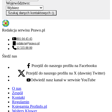
Województwo:
Szukaj danych kontaktowych
Redakcja serwisu Prawo.pl
801 04 45 45
Numer telefonu:
redakcja@prawo.pl
Adres email:
22 535 88 00
Numer telefonu:
Śledź nas
Przejdź do naszego profilu na Facebooku
facebook - otwiera się w nowej karcie
Przejdź do naszego profilu na X (dawniej Twitter)
x - otwiera się w nowej karcie
Odwiedź nasz kanał w serwisie YouTube
youtube - otwiera się w nowej karcie
O nas
Zespół
Kontakt
Regulamin
Księgarnia Profinfo.pl
Wolters Kluwer