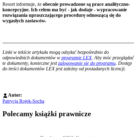
Resort informuje, że
obecnie prowadzone są prace analityczno-
koncepcyjne. Ich celem ma być - jak dodaje - wypracowanie
rozwiązania upraszczającego procedurę odnoszącą się do
wygasłych zastawów.
--------------------------------------------------------------------------------------
--------------------------------------------------------
Linki w tekście artykułu mogą odsyłać bezpośrednio do
odpowiednich dokumentów w
programie LEX
. Aby móc przeglądać
te dokumenty, konieczne jest
zalogowanie się do programu
. Dostęp
do treści dokumentów LEX jest zależny od posiadanych licencji.
Autor:
Patrycja Rojek-Socha
Polecamy książki prawnicze
Przejdź do: Dyrektywa NIS2. Komentarz [PRZEDSPRZEDAŻ] ebook,