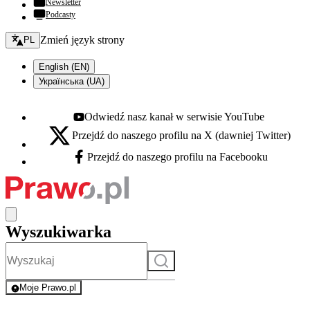
Newsletter
Podcasty
Zmień język - bieżący:
Zmień język strony
PL
English (EN)
Українська (UA)
Odwiedź nasz kanał w serwisie YouTube
Youtube - otwiera się w nowej karcie
Przejdź do naszego profilu na X (dawniej Twitter)
X - otwiera się w nowej karcie
Przejdź do naszego profilu na Facebooku
Facebook - otwiera się w nowej karcie
Wyszukiwarka
Szukaj
Moje Prawo.pl
- rejestracja i logowanie do serwisu