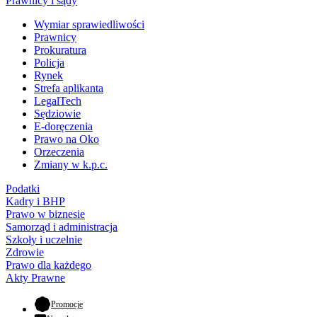
Prawnicy i sądy
Wymiar sprawiedliwości
Prawnicy
Prokuratura
Policja
Rynek
Strefa aplikanta
LegalTech
Sędziowie
E-doręczenia
Prawo na Oko
Orzeczenia
Zmiany w k.p.c.
Podatki
Kadry i BHP
Prawo w biznesie
Samorząd i administracja
Szkoły i uczelnie
Zdrowie
Prawo dla każdego
Akty Prawne
- otwiera się w nowej karcie
Promocje