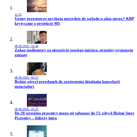
12:32
Przejdź do artykułu:
Grupy przestępcze uzyskają narzędzie do wglądu w akta spraw? KRP
krytycznie o projekcie MS
08.08.2026 | 10:46
Przejdź do artykułu:
Zakaz stadionowy za niezajęcie swojego miejsca, przepisy wymagają
zmiany
08.08.2026 | 09:23
Przejdź do artykułu:
Będzie więcej przesłanek do zawieszenia działania kancelarii
notarialnej
08.08.2026 | 05:26
Przejdź do artykułu:
Do 20 września prawnicy mogą się zgłaszać do 15. edycji Rising Stars
Prawnicy – liderzy jutra