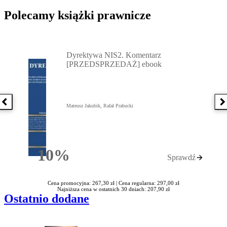
Polecamy książki prawnicze
Przejdź do: Dyrektywa NIS2. Komentarz [PRZEDSPRZEDAŻ] ebook,
Dyrektywa NIS2. Komentarz
[PRZEDSPRZEDAŻ] ebook
Poprzednia książka
N
Mateusz Jakubik, Rafał Prabucki
10%
Sprawdź
Rabatu
Cena promocyjna: 267,30 zł |
Cena regularna: 297,00 zł
Najniższa cena w ostatnich 30 dniach: 207,90 zł
Ostatnio dodane