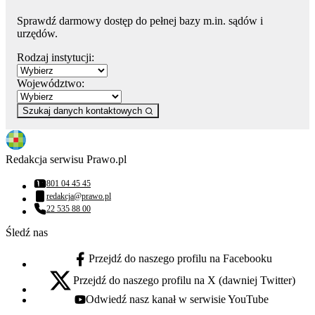
Sprawdź darmowy dostęp do pełnej bazy m.in. sądów i
urzędów.
Rodzaj instytucji:
Województwo:
Szukaj danych kontaktowych
Redakcja serwisu Prawo.pl
801 04 45 45
Numer telefonu:
redakcja@prawo.pl
Adres email:
22 535 88 00
Numer telefonu:
Śledź nas
Przejdź do naszego profilu na Facebooku
facebook - otwiera się w nowej karcie
Przejdź do naszego profilu na X (dawniej Twitter)
x - otwiera się w nowej karcie
Odwiedź nasz kanał w serwisie YouTube
youtube - otwiera się w nowej karcie