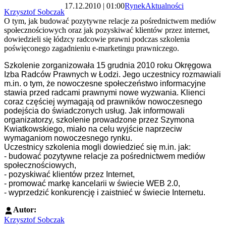
17.12.2010 | 01:00
Rynek
Aktualności
Krzysztof Sobczak
O tym, jak budować pozytywne relacje za pośrednictwem mediów
społecznościowych oraz jak pozyskiwać klientów przez internet,
dowiedzieli się łódzcy radcowie prawni podczas szkolenia
poświęconego zagadnieniu e-marketingu prawniczego.
Szkolenie zorganizowała 15 grudnia 2010 roku Okręgowa
Izba Radców Prawnych w Łodzi. Jego
uczestnicy rozmawiali
m.in. o tym, że n
owoczesne społeczeństwo informacyjne
stawia przed radcami prawnymi nowe wyzwania. Klienci
coraz częściej wymagają od prawników nowoczesnego
podejścia do świadczonych usług. Jak informowali
organizatorzy, sz
kolenie prowadzone przez Szymona
Kwiatkowskiego, miało na celu wyjście naprzeciw
wymaganiom nowoczesnego rynku.
Uczestnicy szkolenia mogli dowiedzieć się m.in. jak:
- budować pozytywne relacje za pośrednictwem mediów
społecznościowych,
- pozyskiwać klientów przez Internet,
- promować markę kancelarii w świecie WEB 2.0,
- wyprzedzić konkurencję i zaistnieć w świecie Internetu.
Autor:
Krzysztof Sobczak