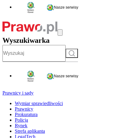
Nasze serwisy
Wyszukiwarka
Szukaj
Nasze serwisy
Prawnicy i sądy
Wymiar sprawiedliwości
Prawnicy
Prokuratura
Policja
Rynek
Strefa aplikanta
LegalTech