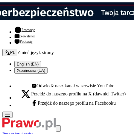
- otwiera się w nowej karcie
Promocje
Newsletter
Podcasty
Zmień język - bieżący:
Zmień język strony
PL
English (EN)
Українська (UA)
Odwiedź nasz kanał w serwisie YouTube
Youtube - otwiera się w nowej karcie
Przejdź do naszego profilu na X (dawniej Twitter)
X - otwiera się w nowej karcie
Przejdź do naszego profilu na Facebooku
Facebook - otwiera się w nowej karcie