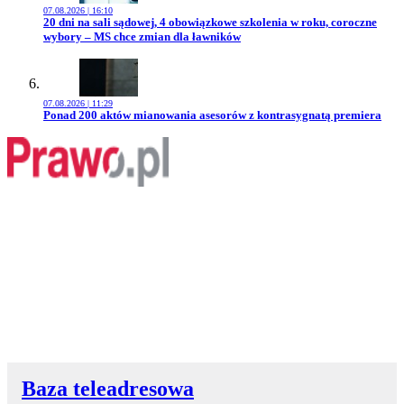
07.08.2026 | 16:10
Przejdź do artykułu:
20 dni na sali sądowej, 4 obowiązkowe szkolenia w roku, coroczne
wybory – MS chce zmian dla ławników
07.08.2026 | 11:29
Przejdź do artykułu:
Ponad 200 aktów mianowania asesorów z kontrasygnatą premiera
Baza teleadresowa