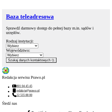
Baza teleadresowa
Sprawdź darmowy dostęp do pełnej bazy m.in. sądów i
urzędów.
Rodzaj instytucji:
Województwo:
Szukaj danych kontaktowych
Redakcja serwisu Prawo.pl
801 04 45 45
Numer telefonu:
redakcja@prawo.pl
Adres email:
22 535 88 00
Numer telefonu:
Śledź nas