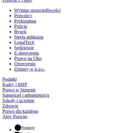
Prawnicy i sądy
Wymiar sprawiedliwości
Prawnicy
Prokuratura
Policja
Rynek
Strefa aplikanta
LegalTech
Sędziowie
E-doręczenia
Prawo na Oko
Orzeczenia
Zmiany w k.p.c.
Podatki
Kadry i BHP
Prawo w biznesie
Samorząd i administracja
Szkoły i uczelnie
Zdrowie
Prawo dla każdego
Akty Prawne
- otwiera się w nowej karcie
Promocje