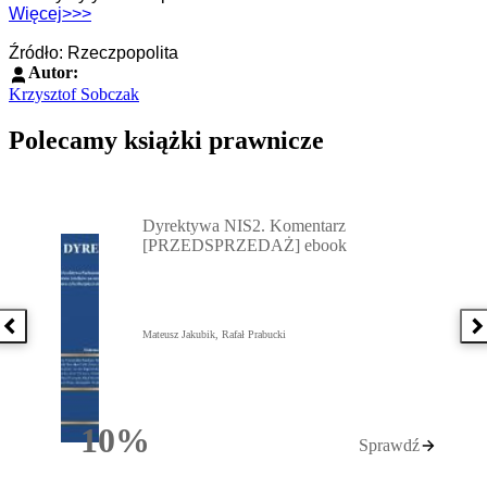
Więcej>>>
Źródło: Rzeczpopolita
Autor:
Krzysztof Sobczak
Polecamy książki prawnicze
Przejdź do: Dyrektywa NIS2. Komentarz [PRZEDSPRZEDAŻ] ebook,
Dyrektywa NIS2. Komentarz
[PRZEDSPRZEDAŻ] ebook
Poprzednia książka
N
Mateusz Jakubik, Rafał Prabucki
10%
Sprawdź
Rabatu