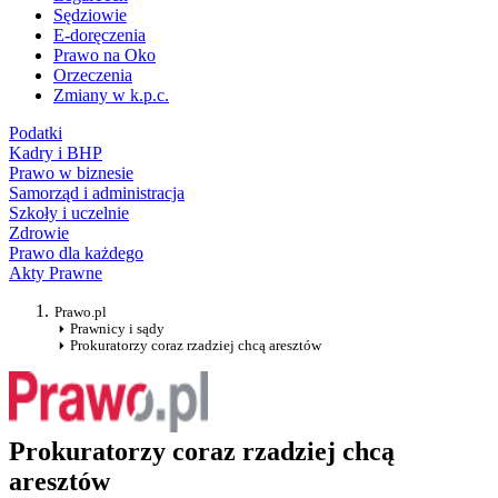
Sędziowie
E-doręczenia
Prawo na Oko
Orzeczenia
Zmiany w k.p.c.
Podatki
Kadry i BHP
Prawo w biznesie
Samorząd i administracja
Szkoły i uczelnie
Zdrowie
Prawo dla każdego
Akty Prawne
Prawo.pl
Prawnicy i sądy
Prokuratorzy coraz rzadziej chcą aresztów
Prokuratorzy coraz rzadziej chcą
aresztów