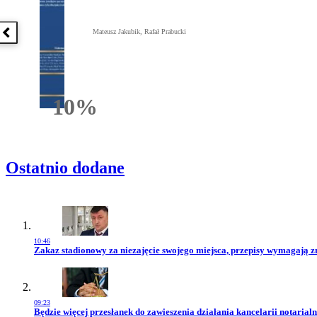
Mateusz Jakubik, Rafał Prabucki
Poprzednia książka
10%
Rabatu
Ostatnio dodane
10:46
Przejdź do artykułu:
Zakaz stadionowy za niezajęcie swojego miejsca, przepisy wymagają 
09:23
Przejdź do artykułu:
Będzie więcej przesłanek do zawieszenia działania kancelarii notarialn