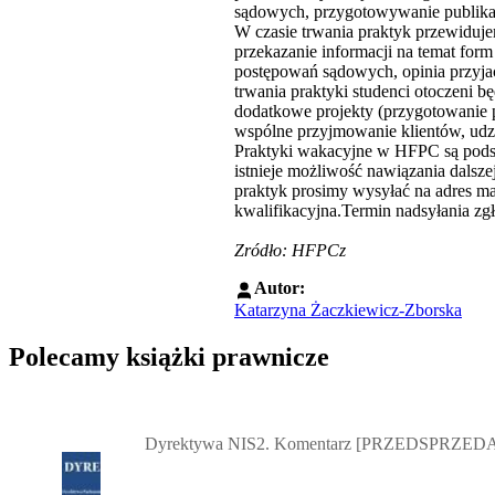
sądowych, przygotowywanie publikacj
W czasie trwania praktyk przewidujem
przekazanie informacji na temat form
postępowań sądowych, opinia przyjac
trwania praktyki studenci otoczeni 
dodatkowe projekty (przygotowanie 
wspólne przyjmowanie klientów, udzi
Praktyki wakacyjne w HFPC są podst
istnieje możliwość nawiązania dalsz
praktyk prosimy wysyłać na adres m
kwalifikacyjna.Termin nadsyłania zg
Zródło: HFPCz
Autor:
Katarzyna Żaczkiewicz-Zborska
Polecamy książki prawnicze
Przejdź do: Dyrektywa NIS2. Komentarz [PRZEDSPRZEDAŻ] ebook,
Dyrektywa NIS2. Komentarz [PRZEDSPRZEDA