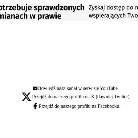
Odwiedź nasz kanał w serwisie YouTube
Youtube - otwiera się w nowej karcie
Przejdź do naszego profilu na X (dawniej Twitter)
X - otwiera się w nowej karcie
Przejdź do naszego profilu na Facebooku
Facebook - otwiera się w nowej karcie