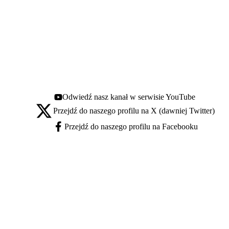
Odwiedź nasz kanał w serwisie YouTube
Youtube - otwiera się w nowej karcie
Przejdź do naszego profilu na X (dawniej Twitter)
X - otwiera się w nowej karcie
Przejdź do naszego profilu na Facebooku
Facebook - otwiera się w nowej karcie