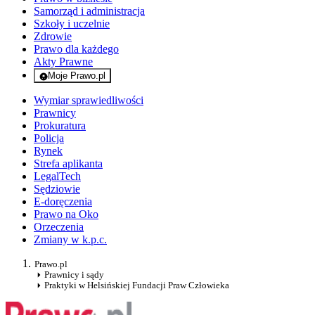
Samorząd i administracja
Szkoły i uczelnie
Zdrowie
Prawo dla każdego
Akty Prawne
Moje Prawo.pl
- rejestracja i logowanie do serwisu
Wymiar sprawiedliwości
Prawnicy
Prokuratura
Policja
Rynek
Strefa aplikanta
LegalTech
Sędziowie
E-doręczenia
Prawo na Oko
Orzeczenia
Zmiany w k.p.c.
Prawo.pl
Prawnicy i sądy
Praktyki w Helsińskiej Fundacji Praw Człowieka