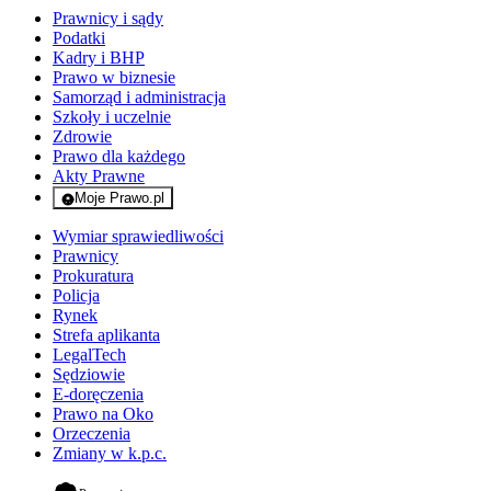
Prawnicy i sądy
Podatki
Kadry i BHP
Prawo w biznesie
Samorząd i administracja
Szkoły i uczelnie
Zdrowie
Prawo dla każdego
Akty Prawne
Moje Prawo.pl
- rejestracja i logowanie do serwisu
Wymiar sprawiedliwości
Prawnicy
Prokuratura
Policja
Rynek
Strefa aplikanta
LegalTech
Sędziowie
E-doręczenia
Prawo na Oko
Orzeczenia
Zmiany w k.p.c.