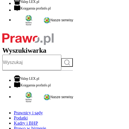
otwiera się w nowej karcie
Sklep LEX.pl
otwiera się w nowej karcie
Księgarnia profinfo.pl
Nasze serwisy
Wyszukiwarka
Szukaj
otwiera się w nowej karcie
Sklep LEX.pl
otwiera się w nowej karcie
Księgarnia profinfo.pl
Nasze serwisy
Prawnicy i sądy
Podatki
Kadry i BHP
Prawo w biznesie