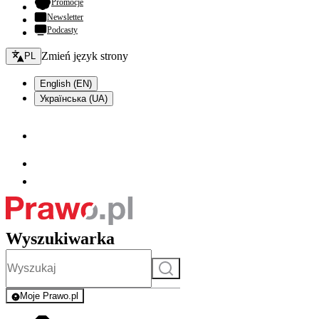
- otwiera się w nowej karcie
Promocje
Newsletter
Podcasty
Zmień język - bieżący:
Zmień język strony
PL
English (EN)
Українська (UA)
Wyszukiwarka
Szukaj
Moje Prawo.pl
- rejestracja i logowanie do serwisu