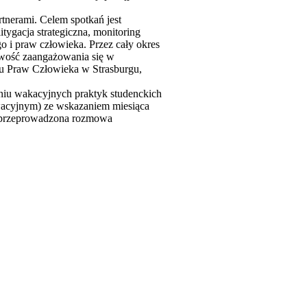
rtnerami. Celem spotkań jest
tygacja strategiczna, monitoring
 i praw człowieka. Przez cały okres
liwość zaangażowania się w
łu Praw Człowieka w Strasburgu,
niu wakacyjnych praktyk studenckich
ywacyjnym) ze wskazaniem miesiąca
 przeprowadzona rozmowa