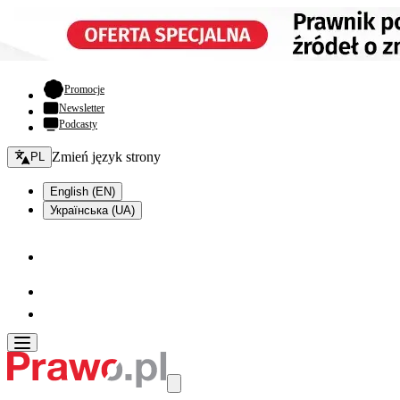
- otwiera się w nowej karcie
Promocje
Newsletter
Podcasty
Zmień język - bieżący:
Zmień język strony
PL
English (EN)
Українська (UA)