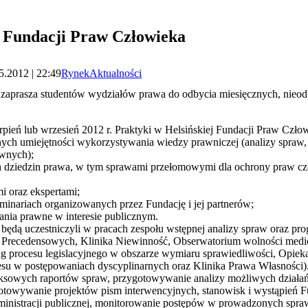
j Fundacji Praw Człowieka
5.2012 | 22:49
Rynek
Aktualności
zaprasza studentów wydziałów prawa do odbycia miesięcznych, nieo
erpień lub wrzesień 2012 r. Praktyki w Helsińskiej Fundacji Praw Czło
znych umiejętności wykorzystywania wiedzy prawniczej (analizy spraw
awnych);
h dziedzin prawa, w tym sprawami przełomowymi dla ochrony praw cz
i oraz ekspertami;
eminariach organizowanych przez Fundację i jej partnerów;
łania prawne w interesie publicznym.
ędą uczestniczyli w pracach zespołu wstępnej analizy spraw oraz p
w Precedensowych, Klinika Niewinność, Obserwatorium wolności med
ng procesu legislacyjnego w obszarze wymiaru sprawiedliwości, Opiek
cesu w postępowaniach dyscyplinarnych oraz Klinika Prawa Własności)
wych raportów spraw, przygotowywanie analizy możliwych działań pr
otowywanie projektów pism interwencyjnych, stanowisk i wystąpień Fu
inistracji publicznej, monitorowanie postępów w prowadzonych spra