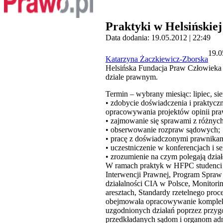
Praktyki w Helsińskie
Data dodania: 19.05.2012 | 22:49
19.0
Katarzyna Żaczkiewicz-Zborska
Helsińska Fundacja Praw Człowieka 
dziale prawnym.
Termin – wybrany miesiąc: lipiec, si
• zdobycie doświadczenia i praktyc
opracowywania projektów opinii pr
• zajmowanie się sprawami z różnyc
• obserwowanie rozpraw sądowych;
• pracę z doświadczonymi prawnikam
• uczestniczenie w konferencjach i s
• zrozumienie na czym polegają dzia
W ramach praktyk w HFPC studenci b
Interwencji Prawnej, Program Spra
działalności CIA w Polsce, Monitori
aresztach, Standardy rzetelnego pro
obejmowała opracowywanie komplekso
uzgodnionych działań poprzez przyg
przedkładanych sądom i organom adm