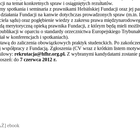
i na temat konkretnych spraw i osiągniętych rezultatów.
y spotkania i seminaria z prawnikami Helsińskiej Fundacji oraz jej pa
 działania Fundacji na kanwie dotychczas prowadzonych spraw (m.in. li
iela sądu) oraz pogłębienie wiedzy z zakresu prawa międzynarodowego
będą merytoryczną opieką prawnika Fundacji, z którym będą mieli moż
publikacji w oparciu o standardy orzecznictwa Europejskiego Trybuna
ał w konferencjach i spotkaniach).
awą do zaliczenia obowiązkowych praktyk studenckich. Po zakończe
ej współpracy z Fundacją. Zgłoszenia (CV wraz z krótkim listem mot
ailowy:
rekrutacja@hfhr.org.pl.
Z wybranymi kandydatami zostanie
łoszeń: do
7 czerwca 2012 r.
 Mateusz Jakubik, Rafał Prabucki - otwiera się w nowym oknie
Ż] ebook