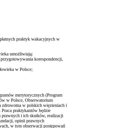
dpłatnych praktyk wakacyjnych w
wieka umożliwiają:
, przygotowywania korespondencji,
łowieka w Polsce;
rogramów merytorycznych (Program
iów w Polsce, Obserwatorium
a zdrowotna w polskich więzieniach i
. Praca praktykantów będzie
awnych i ich skutków, realizacji
ndacji, opinii prawnych
wach, w tym obserwacji postępowań