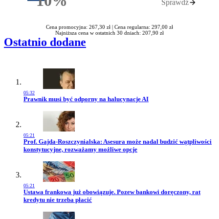
10%
Sprawdź
Rabatu
Cena promocyjna: 267,30 zł |
Cena regularna: 297,00 zł
Najniższa cena w ostatnich 30 dniach: 207,90 zł
Ostatnio dodane
05:32
Przejdź do artykułu:
Prawnik musi być odporny na halucynacje AI
05:21
Przejdź do artykułu:
Prof. Gajda-Roszczynialska: Asesura może nadal budzić wątpliwości
konstytucyjne, rozważamy możliwe opcje
05:21
Przejdź do artykułu:
Ustawa frankowa już obowiązuje. Pozew bankowi doręczony, rat
kredytu nie trzeba płacić