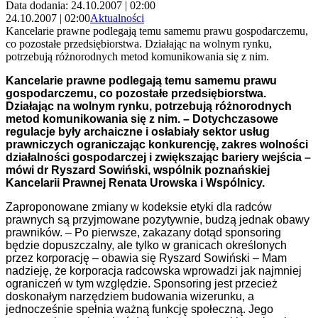
Data dodania: 24.10.2007 | 02:00
24.10.2007 | 02:00
Aktualności
Kancelarie prawne podlegają temu samemu prawu gospodarczemu,
co pozostałe przedsiębiorstwa. Działając na wolnym rynku,
potrzebują różnorodnych metod komunikowania się z nim.
Kancelarie prawne podlegają temu samemu prawu
gospodarczemu, co pozostałe przedsiębiorstwa.
Działając na wolnym rynku, potrzebują różnorodnych
metod komunikowania się z nim. – Dotychczasowe
regulacje były archaiczne i osłabiały sektor usług
prawniczych ograniczając konkurencję, zakres wolności
działalności gospodarczej i zwiększając bariery wejścia –
mówi dr Ryszard Sowiński, wspólnik poznańskiej
Kancelarii Prawnej Renata Urowska i Wspólnicy.
Zaproponowane zmiany w kodeksie etyki dla radców
prawnych są przyjmowane pozytywnie, budzą jednak obawy
prawników. – Po pierwsze, zakazany dotąd sponsoring
będzie dopuszczalny, ale tylko w granicach określonych
przez korporację – obawia się Ryszard Sowiński – Mam
nadzieję, że korporacja radcowska wprowadzi jak najmniej
ograniczeń w tym względzie. Sponsoring jest przecież
doskonałym narzędziem budowania wizerunku, a
jednocześnie spełnia ważną funkcję społeczną. Jego