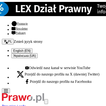
- otwiera się w nowej karcie
Promocje
Newsletter
Podcasty
Zmień język - bieżący:
Zmień język strony
PL
English (EN)
Українська (UA)
Odwiedź nasz kanał w serwisie YouTube
Youtube - otwiera się w nowej karcie
Przejdź do naszego profilu na X (dawniej Twitter)
X - otwiera się w nowej karcie
Przejdź do naszego profilu na Facebooku
Facebook - otwiera się w nowej karcie