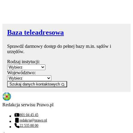
Baza teleadresowa
Sprawdź darmowy dostęp do pełnej bazy m.in. sądów i
urzędów.
Rodzaj instytucji:
Województwo:
Szukaj danych kontaktowych
Redakcja serwisu Prawo.pl
801 04 45 45
Numer telefonu:
redakcja@prawo.pl
Adres email:
22 535 88 00
Numer telefonu: