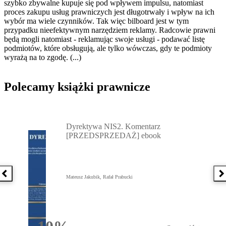
szybko zbywalne kupuje się pod wpływem impulsu, natomiast
proces zakupu usług prawniczych jest długotrwały i wpływ na ich
wybór ma wiele czynników. Tak więc bilboard jest w tym
przypadku nieefektywnym narzędziem reklamy. Radcowie prawni
będą mogli natomiast - reklamując swoje usługi - podawać listę
podmiotów, które obsługują, ale tylko wówczas, gdy te podmioty
wyrażą na to zgodę. (...)
Polecamy książki prawnicze
Przejdź do: Dyrektywa NIS2. Komentarz [PRZEDSPRZEDAŻ] ebook,
Dyrektywa NIS2. Komentarz
[PRZEDSPRZEDAŻ] ebook
Poprzednia książka
N
Mateusz Jakubik, Rafał Prabucki