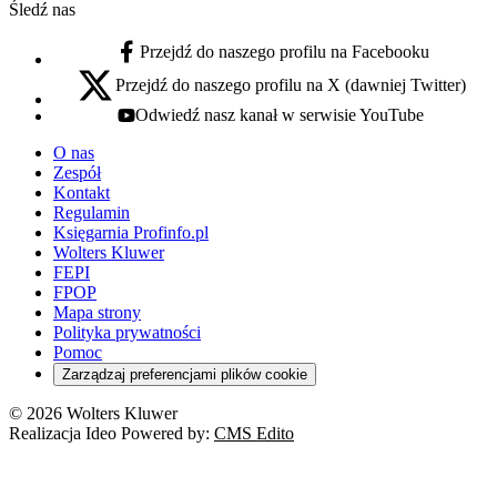
Śledź nas
Przejdź do naszego profilu na Facebooku
facebook - otwiera się w nowej karcie
Przejdź do naszego profilu na X (dawniej Twitter)
x - otwiera się w nowej karcie
Odwiedź nasz kanał w serwisie YouTube
youtube - otwiera się w nowej karcie
O nas
Zespół
Kontakt
Regulamin
Księgarnia Profinfo.pl
Wolters Kluwer
FEPI
FPOP
Mapa strony
Polityka prywatności
Pomoc
Zarządzaj preferencjami plików cookie
© 2026 Wolters Kluwer
Realizacja Ideo Powered by:
CMS Edito