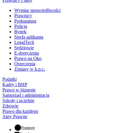
Prawnicy i sądy
Wymiar sprawiedliwości
Prawnicy
Prokuratura
Policja
Rynek
Strefa aplikanta
LegalTech
Sędziowie
E-doręczenia
Prawo na Oko
Orzeczenia
Zmiany w k.p.c.
Podatki
Kadry i BHP
Prawo w biznesie
Samorząd i administracja
Szkoły i uczelnie
Zdrowie
Prawo dla każdego
Akty Prawne
- otwiera się w nowej karcie
Promocje