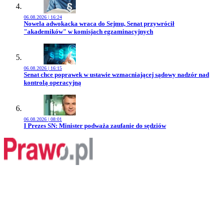
06.08.2026 | 16:24
Przejdź do artykułu:
Nowela adwokacka wraca do Sejmu, Senat przywrócił
"akademików" w komisjach egzaminacyjnych
06.08.2026 | 16:15
Przejdź do artykułu:
Senat chce poprawek w ustawie wzmacniającej sądowy nadzór nad
kontrolą operacyjną
06.08.2026 | 08:01
Przejdź do artykułu:
I Prezes SN: Minister podważa zaufanie do sędziów