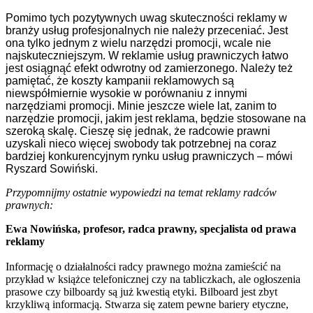
Pomimo tych pozytywnych uwag skuteczności reklamy w
branży usług profesjonalnych nie należy przeceniać. Jest
ona tylko jednym z wielu narzędzi promocji, wcale nie
najskuteczniejszym. W reklamie usług prawniczych łatwo
jest osiągnąć efekt odwrotny od zamierzonego. Należy też
pamiętać, że koszty kampanii reklamowych są
niewspółmiernie wysokie w porównaniu z innymi
narzędziami promocji. Minie jeszcze wiele lat, zanim to
narzędzie promocji, jakim jest reklama, będzie stosowane na
szeroką skalę. Cieszę się jednak, że radcowie prawni
uzyskali nieco więcej swobody tak potrzebnej na coraz
bardziej konkurencyjnym rynku usług prawniczych – mówi
Ryszard Sowiński.
Przypomnijmy ostatnie wypowiedzi na temat reklamy radców
prawnych:
Ewa Nowińska, profesor, radca prawny, specjalista od prawa
reklamy
Informację o działalności radcy prawnego można zamieścić na
przykład w książce telefonicznej czy na tabliczkach, ale ogłoszenia
prasowe czy bilboardy są już kwestią etyki. Bilboard jest zbyt
krzykliwą informacją. Stwarza się zatem pewne bariery etyczne,