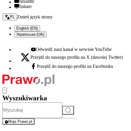
Newsletter
Podcasty
Zmień język - bieżący:
Zmień język strony
PL
English (EN)
Українська (UA)
Odwiedź nasz kanał w serwisie YouTube
Youtube - otwiera się w nowej karcie
Przejdź do naszego profilu na X (dawniej Twitter)
X - otwiera się w nowej karcie
Przejdź do naszego profilu na Facebooku
Facebook - otwiera się w nowej karcie
Wyszukiwarka
Szukaj
Moje Prawo.pl
- rejestracja i logowanie do serwisu