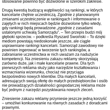
stosowanie powinno być dozwolone w szerokim zakresie.
Drugą kwestią budzącą wątpliwości są rankingi, w których
kancelarie chętnie uczestniczą. Zgodnie z planowanymi
zmianami uczestniczenie w rankingach i informowanie o
zajętych w nich miejscach będzie dozwolone tylko wtedy,
gdy rankingi będą prowadzone „zgodnie z zasadami
ustalonymi uchwałą Samorządu”. – Ten przepis budzi mój
głęboki sprzeciw. – podkreśla Ryszard Swoiński – To dzięki
mediom powstają niedoskonałe jeszcze, ale ciągle
usprawniane rankingi kancelarii. Samorząd zawodowy nie
powinien ingerować w tworzenie tych rankingów, a
zabranianie uczestnictwa w nich uważam za nadużycie
kompetencji. Na zniesieniu zakazu reklamy skorzystają
zarówno duże, jak i małe kancelarie prawne. Dla tych
pierwszych reklama służy jako narzędzie kształtowania i
wzmacniania wizerunku, chociaż nie przyciąga
bezpośrednio nowych klientów. Dla małych kancelarii,
adresujących swoją ofertę do małych przedsiębiorców i osób
nie prowadzących działalności gospodarczej reklama może
być jednym z narzędzi pozyskiwania nowych zleceń.
Zniesienie zakazu reklamy przyniesie jeszcze jedną korzyść
– umożliwi konkurowanie na równych zasadach z doradcami
prawnymi.