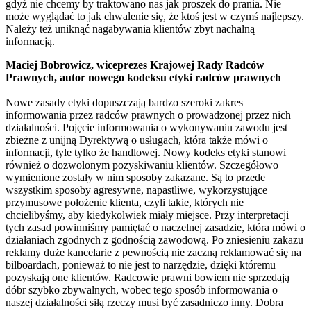
gdyż nie chcemy by traktowano nas jak proszek do prania. Nie
może wyglądać to jak chwalenie się, że ktoś jest w czymś najlepszy.
Należy też uniknąć nagabywania klientów zbyt nachalną
informacją.
Maciej Bobrowicz, wiceprezes Krajowej Rady Radców
Prawnych, autor nowego kodeksu etyki radców prawnych
Nowe zasady etyki dopuszczają bardzo szeroki zakres
informowania przez radców prawnych o prowadzonej przez nich
działalności. Pojęcie informowania o wykonywaniu zawodu jest
zbieżne z unijną Dyrektywą o usługach, która także mówi o
informacji, tyle tylko że handlowej. Nowy kodeks etyki stanowi
również o dozwolonym pozyskiwaniu klientów. Szczegółowo
wymienione zostały w nim sposoby zakazane. Są to przede
wszystkim sposoby agresywne, napastliwe, wykorzystujące
przymusowe położenie klienta, czyli takie, których nie
chcielibyśmy, aby kiedykolwiek miały miejsce. Przy interpretacji
tych zasad powinniśmy pamiętać o naczelnej zasadzie, która mówi o
działaniach zgodnych z godnością zawodową. Po zniesieniu zakazu
reklamy duże kancelarie z pewnością nie zaczną reklamować się na
bilboardach, ponieważ to nie jest to narzędzie, dzięki któremu
pozyskają one klientów. Radcowie prawni bowiem nie sprzedają
dóbr szybko zbywalnych, wobec tego sposób informowania o
naszej działalności siłą rzeczy musi być zasadniczo inny. Dobra