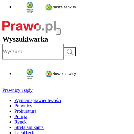
Nasze serwisy
Wyszukiwarka
Szukaj
Nasze serwisy
Prawnicy i sądy
Wymiar sprawiedliwości
Prawnicy
Prokuratura
Policja
Rynek
Strefa aplikanta
LegalTech