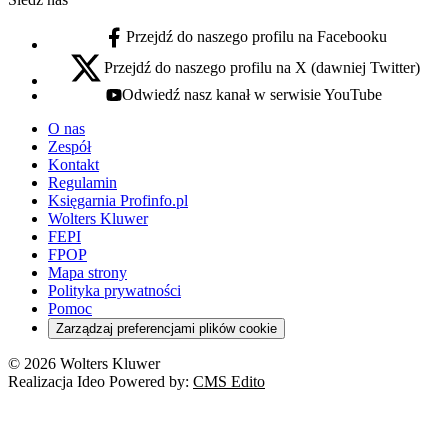
Przejdź do naszego profilu na Facebooku
facebook - otwiera się w nowej karcie
Przejdź do naszego profilu na X (dawniej Twitter)
x - otwiera się w nowej karcie
Odwiedź nasz kanał w serwisie YouTube
youtube - otwiera się w nowej karcie
O nas
Zespół
Kontakt
Regulamin
Księgarnia Profinfo.pl
Wolters Kluwer
FEPI
FPOP
Mapa strony
Polityka prywatności
Pomoc
Zarządzaj preferencjami plików cookie
© 2026 Wolters Kluwer
Realizacja Ideo Powered by:
CMS Edito