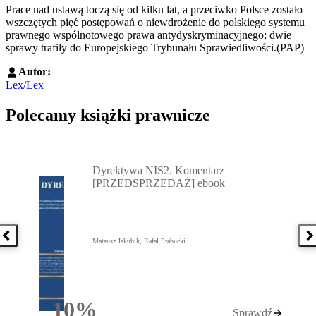
Prace nad ustawą toczą się od kilku lat, a przeciwko Polsce zostało
wszczętych pięć postępowań o niewdrożenie do polskiego systemu
prawnego wspólnotowego prawa antydyskryminacyjnego; dwie
sprawy trafiły do Europejskiego Trybunału Sprawiedliwości.(PAP)
Autor:
Lex/Lex
Polecamy książki prawnicze
Przejdź do: Dyrektywa NIS2. Komentarz [PRZEDSPRZEDAŻ] ebook,
Dyrektywa NIS2. Komentarz
[PRZEDSPRZEDAŻ] ebook
Poprzednia książka
N
Mateusz Jakubik, Rafał Prabucki
10%
Sprawdź