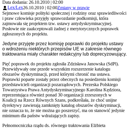
Data dodania: 26.10.2010 | 02:00
Lex/Lex
26.10.2010 | 02:00
Zmiany w prawie
Sejmowe komisje polityki społecznej i rodziny oraz sprawiedliwości
i praw człowieka przyjęły sprawozdanie podkomisji, która
zajmowała się projektem tzw. ustawy antydyskryminacyjnej.
Posłowie nie zaakceptowali żadnej z merytorycznych poprawek
zgłoszonych do projektu.
Jedyne przyjęte przez komisję poprawki do projektu ustawy
o wdrożeniu niektórych przepisów UE w zakresie równego
traktowania miały charakter redakcyjny lub doprecyzowujący.
Pięć poprawek do projektu zgłosiła Zdzisława Janowska (SdPl).
Przewidywały one przede wszystkim rozszerzenie katalogu
obszarów dyskryminacji, przed którymi chronić ma ustawa.
Poprawki poparte zostały przez obecnych na posiedzeniu komisji
przedstawicieli organizacji pozarządowych. Prezeska Polskiego
Towarzystwa Prawa Antydyskryminacyjnego Karolina Kędziora,
reprezentująca również ponad 30 organizacji zrzeszonych w
Koalicji na Rzecz Równych Szans, podkreślała, że choć unijne
dyrektywy zawierają zamknięty katalog obszarów dyskryminacji,
nie oznacza to, że nie można go poszerzyć, ma on stanowić jedynie
minimum dla państw wdrażających zapisy.
Pełnomocniczka rządu ds. równego traktowania Elżbieta