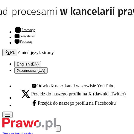
- otwiera się w nowej karcie
Promocje
Newsletter
Podcasty
Zmień język - bieżący:
Zmień język strony
PL
English (EN)
Українська (UA)
Odwiedź nasz kanał w serwisie YouTube
Youtube - otwiera się w nowej karcie
Przejdź do naszego profilu na X (dawniej Twitter)
X - otwiera się w nowej karcie
Przejdź do naszego profilu na Facebooku
Facebook - otwiera się w nowej karcie