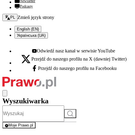
Newsletter
Podcasty
Zmień język - bieżący:
Zmień język strony
PL
English (EN)
Українська (UA)
Odwiedź nasz kanał w serwisie YouTube
Youtube - otwiera się w nowej karcie
Przejdź do naszego profilu na X (dawniej Twitter)
X - otwiera się w nowej karcie
Przejdź do naszego profilu na Facebooku
Facebook - otwiera się w nowej karcie
Wyszukiwarka
Szukaj
Moje Prawo.pl
- rejestracja i logowanie do serwisu