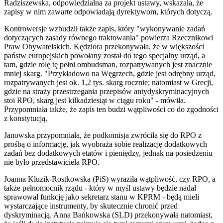
Radziszewska, odpowiedzialna za projekt ustawy, wskazała, że
zapisy w nim zawarte odpowiadają dyrektywom, których dotyczą.
Kontrowersje wzbudził także zapis, który "wykonywanie zadań
dotyczących zasady równego traktowania" powierza Rzecznikowi
Praw Obywatelskich. Kędziora przekonywała, że w większości
państw europejskich powołany został do tego specjalny urząd, a
tam, gdzie rolę tę pełni ombudsman, rozpatrywanych jest znacznie
mniej skarg. "Przykładowo na Węgrzech, gdzie jest odrębny urząd,
rozpatrywanych jest ok. 1,2 tys. skarg rocznie; natomiast w Grecji,
gdzie na straży przestrzegania przepisów antydyskryminacyjnych
stoi RPO, skarg jest kilkadziesiąt w ciągu roku" - mówiła.
Przypomniała także, że zapis ten budzi wątpliwości co do zgodności
z konstytucją.
Janowska przypomniała, że podkomisja zwróciła się do RPO z
prośbą o informację, jak wyobraża sobie realizację dodatkowych
zadań bez dodatkowych etatów i pieniędzy, jednak na posiedzeniu
nie było przedstawiciela RPO.
Joanna Kluzik-Rostkowska (PiS) wyraziła wątpliwość, czy RPO, a
także pełnomocnik rządu - który w myśl ustawy będzie nadal
sprawował funkcję jako sekretarz stanu w KPRM - będą mieli
wystarczające instrumenty, by skutecznie chronić przed
dyskryminacją. Anna Bańkowska (SLD) przekonywała natomiast,