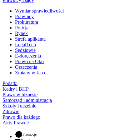
Prawnicy i sądy
Wymiar sprawiedliwości
Prawnicy
Prokuratura
Policja
Rynek
Strefa aplikanta
LegalTech
Sędziowie
E-doręczenia
Prawo na Oko
Orzeczenia
Zmiany w k.p.c.
Podatki
Kadry i BHP
Prawo w biznesie
Samorząd i administracja
Szkoły i uczelnie
Zdrowie
Prawo dla każdego
Akty Prawne
- otwiera się w nowej karcie
Promocje