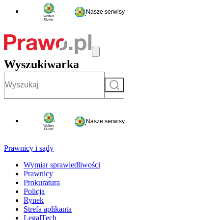
Nasze serwisy
Wyszukiwarka
Szukaj
Nasze serwisy
Prawnicy i sądy
Wymiar sprawiedliwości
Prawnicy
Prokuratura
Policja
Rynek
Strefa aplikanta
LegalTech