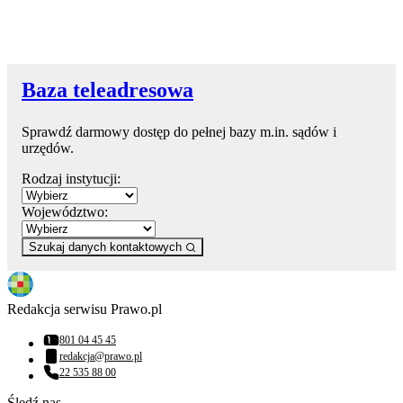
Baza teleadresowa
Sprawdź darmowy dostęp do pełnej bazy m.in. sądów i
urzędów.
Rodzaj instytucji:
Województwo:
Szukaj danych kontaktowych
Redakcja serwisu Prawo.pl
801 04 45 45
Numer telefonu:
redakcja@prawo.pl
Adres email:
22 535 88 00
Numer telefonu:
Śledź nas