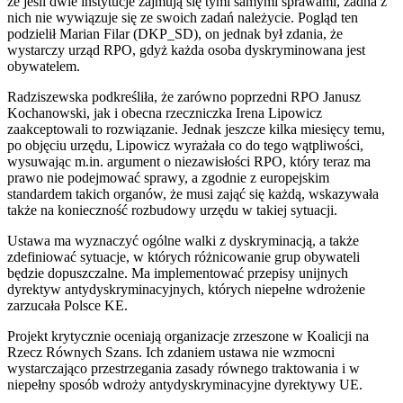
że jeśli dwie instytucje zajmują się tymi samymi sprawami, żadna z
nich nie wywiązuje się ze swoich zadań należycie. Pogląd ten
podzielił Marian Filar (DKP_SD), on jednak był zdania, że
wystarczy urząd RPO, gdyż każda osoba dyskryminowana jest
obywatelem.
Radziszewska podkreśliła, że zarówno poprzedni RPO Janusz
Kochanowski, jak i obecna rzeczniczka Irena Lipowicz
zaakceptowali to rozwiązanie. Jednak jeszcze kilka miesięcy temu,
po objęciu urzędu, Lipowicz wyrażała co do tego wątpliwości,
wysuwając m.in. argument o niezawisłości RPO, który teraz ma
prawo nie podejmować sprawy, a zgodnie z europejskim
standardem takich organów, że musi zająć się każdą, wskazywała
także na konieczność rozbudowy urzędu w takiej sytuacji.
Ustawa ma wyznaczyć ogólne walki z dyskryminacją, a także
zdefiniować sytuacje, w których różnicowanie grup obywateli
będzie dopuszczalne. Ma implementować przepisy unijnych
dyrektyw antydyskryminacyjnych, których niepełne wdrożenie
zarzucała Polsce KE.
Projekt krytycznie oceniają organizacje zrzeszone w Koalicji na
Rzecz Równych Szans. Ich zdaniem ustawa nie wzmocni
wystarczająco przestrzegania zasady równego traktowania i w
niepełny sposób wdroży antydyskryminacyjne dyrektywy UE.