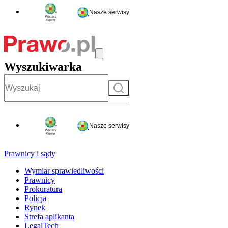
Nasze serwisy
Wyszukiwarka
Szukaj
Nasze serwisy
Prawnicy i sądy
Wymiar sprawiedliwości
Prawnicy
Prokuratura
Policja
Rynek
Strefa aplikanta
LegalTech