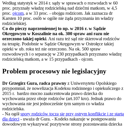
Według statystyk w 2014 r. sądy w sprawach o rozwodach w 60
proc. przyznały władzę rodzicielską nad dziećmi matkom, w 4,5
proc.
ojcom
, a w 33 proc. - obojgu rodzicom. Jak zaznacza dr
Karsten 10 proc. osób w ogóle nie żąda przyznania im władzy
rodzicielskiej.
Co do pieczy naprzemiennej to np. w 2016 r. w Sądzie
Okręgowym w Koszalinie na ok. 300 spraw ani razu nie
orzeczono takiej opieki
. Ani razu też sąd nie skierował rodziców
na terapię. Podobnie w Sądzie Okręgowym w Ostrołęce takiej
opieki w ub. roku też nie orzeczono. Na ok. 500 spraw
rozwodowych i o separację w 230 przypadkach przyznano władzę
rodzicielską matkom, a w 15 przypadkach - ojcom.
Problem procesowy nie legislacyjny
Dr Grzegirz Gura, radca prawny
z Uniwersytetu Opolskiego
przypomniał, że nowelizacja Kodeksu rodzinnego i opiekuńczego z
2015 r. bardzo mocno zaakcentowała prawo dziecka do
wychowania przez oboje rodziców (art.107 kro). Jednak prawo do
wychowania nie jest jednocześnie tym samym co władza
rodzicielska.
- Na ogół
spory rodziców toczą się przy ostrym konflikcie i ze startą
dla dzieci
- uważa dr Gura. - Kodeks nakazuje w postępowaniu
dowodowym wykazywać pozytywne strony pozostawania dziecka