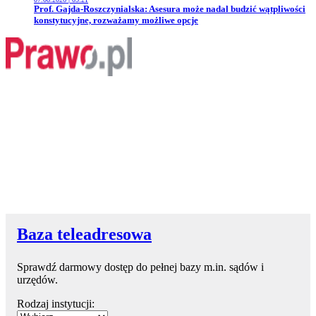
Przejdź do artykułu:
Prof. Gajda-Roszczynialska: Asesura może nadal budzić wątpliwości
konstytucyjne, rozważamy możliwe opcje
Baza teleadresowa
Sprawdź darmowy dostęp do pełnej bazy m.in. sądów i
urzędów.
Rodzaj instytucji: