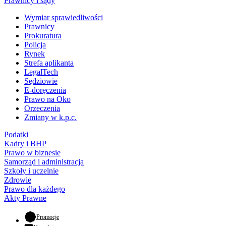
Prawnicy i sądy
Wymiar sprawiedliwości
Prawnicy
Prokuratura
Policja
Rynek
Strefa aplikanta
LegalTech
Sędziowie
E-doręczenia
Prawo na Oko
Orzeczenia
Zmiany w k.p.c.
Podatki
Kadry i BHP
Prawo w biznesie
Samorząd i administracja
Szkoły i uczelnie
Zdrowie
Prawo dla każdego
Akty Prawne
- otwiera się w nowej karcie
Promocje