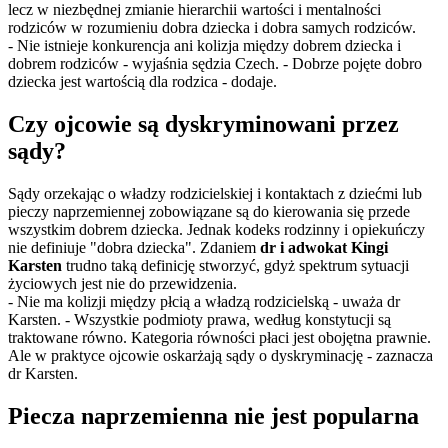
lecz w niezbędnej zmianie hierarchii wartości i mentalności
rodziców w rozumieniu dobra dziecka i dobra samych rodziców.
- Nie istnieje konkurencja ani kolizja między dobrem dziecka i
dobrem rodziców - wyjaśnia sędzia Czech. - Dobrze pojęte dobro
dziecka jest wartością dla rodzica - dodaje.
Czy ojcowie są dyskryminowani przez
sądy?
Sądy orzekając o władzy rodzicielskiej i kontaktach z dziećmi lub
pieczy naprzemiennej zobowiązane są do kierowania się przede
wszystkim dobrem dziecka. Jednak kodeks rodzinny i opiekuńczy
nie definiuje "dobra dziecka". Zdaniem
dr i adwokat Kingi
Karsten
trudno taką definicję stworzyć, gdyż spektrum sytuacji
życiowych jest nie do przewidzenia.
- Nie ma kolizji między płcią a władzą rodzicielską - uważa dr
Karsten. - Wszystkie podmioty prawa, według konstytucji są
traktowane równo. Kategoria równości płaci jest obojętna prawnie.
Ale w praktyce ojcowie oskarżają sądy o dyskryminację - zaznacza
dr Karsten.
Piecza naprzemienna nie jest popularna