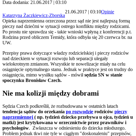
Data dodania: 21.06.2017 | 03:10
21.06.2017 | 03:10
Opinie
Katarzyna Żaczkiewicz-Zborska
Opieka naprzemienna orzeczona przez sąd nie jest najlepszą formą
pieczy nad dziećmi w sytuacji ostrego konfliktu między rodzicami.
Po prostu nie sprawdza się - takie wnioski wpłyną z konferencji p.t.
Rodzina przed obliczem Temidy, która odbyła się 20 czerwca br. na
UW.
Przepisy prawa dotyczące władzy rodzicielskiej i pieczy rodziców
nad dzieckiem w sytuacji rozwoju lub separacji ulegały
wielokrotnym zmianom. Wszystkie te nowelizacje miały na celu
osiągnięcie optymalnego stanu. Jednak w praktyce jest on trudny do
osiągnięcia, mimo wysiłku sądów - mówił
sędzia SN w stanie
spoczynku Bronisław Czech.
Nie ma kolizji między dobrami
Sędzia Czech podkreślił, że rozbudowana w ostatnich latach
tendencja sądów do orzekania
po rozwodzie
rodziców
pieczy
naprzemiennej
( np. tydzień dziecko przebywa u ojca, tydzień u
matki) jest krytykowana w orzecznictwie przez prawników i
psychologów
. Zwłaszcza w odniesieniu do dziecka młodszego.
Problem jednak tkwi nie tyle w ciągłym "doskonaleniu" przepisów,