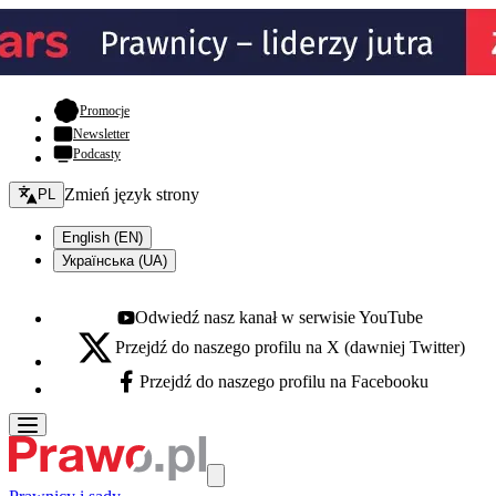
- otwiera się w nowej karcie
Promocje
Newsletter
Podcasty
Zmień język - bieżący:
Zmień język strony
PL
English (EN)
Українська (UA)
Odwiedź nasz kanał w serwisie YouTube
Youtube - otwiera się w nowej karcie
Przejdź do naszego profilu na X (dawniej Twitter)
X - otwiera się w nowej karcie
Przejdź do naszego profilu na Facebooku
Facebook - otwiera się w nowej karcie