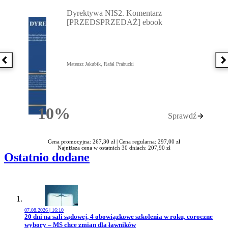
Przejdź do: Dyrektywa NIS2. Komentarz [PRZEDSPRZEDAŻ] ebook,
Dyrektywa NIS2. Komentarz
[PRZEDSPRZEDAŻ] ebook
Poprzednia książka
N
Mateusz Jakubik, Rafał Prabucki
10%
Sprawdź
Rabatu
Cena promocyjna: 267,30 zł |
Cena regularna: 297,00 zł
Najniższa cena w ostatnich 30 dniach: 207,90 zł
Ostatnio dodane
07.08.2026 | 16:10
Przejdź do artykułu:
20 dni na sali sądowej, 4 obowiązkowe szkolenia w roku, coroczne
wybory – MS chce zmian dla ławników