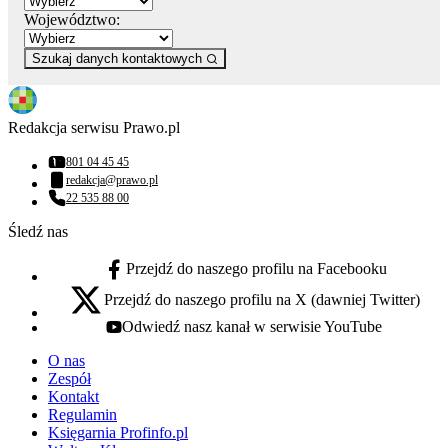
Województwo:
Szukaj danych kontaktowych
Redakcja serwisu Prawo.pl
801 04 45 45
Numer telefonu:
redakcja@prawo.pl
Adres email:
22 535 88 00
Numer telefonu:
Śledź nas
Przejdź do naszego profilu na Facebooku
facebook - otwiera się w nowej karcie
Przejdź do naszego profilu na X (dawniej Twitter)
x - otwiera się w nowej karcie
Odwiedź nasz kanał w serwisie YouTube
youtube - otwiera się w nowej karcie
O nas
Zespół
Kontakt
Regulamin
Księgarnia Profinfo.pl