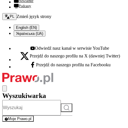
Newsletter
Podcasty
Zmień język - bieżący:
Zmień język strony
PL
English (EN)
Українська (UA)
Odwiedź nasz kanał w serwisie YouTube
Youtube - otwiera się w nowej karcie
Przejdź do naszego profilu na X (dawniej Twitter)
X - otwiera się w nowej karcie
Przejdź do naszego profilu na Facebooku
Facebook - otwiera się w nowej karcie
Wyszukiwarka
Szukaj
Moje Prawo.pl
- rejestracja i logowanie do serwisu