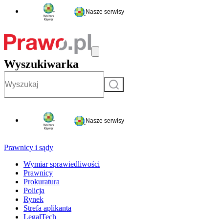
Nasze serwisy
Wyszukiwarka
Szukaj
Nasze serwisy
Prawnicy i sądy
Wymiar sprawiedliwości
Prawnicy
Prokuratura
Policja
Rynek
Strefa aplikanta
LegalTech