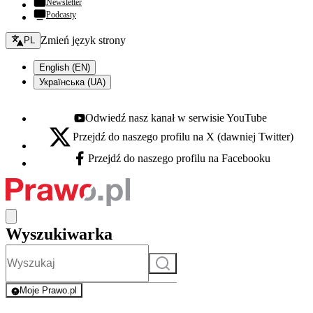
Newsletter
Podcasty
Zmień język - bieżący:
Zmień język strony
PL
English (EN)
Українська (UA)
Odwiedź nasz kanał w serwisie YouTube
Youtube - otwiera się w nowej karcie
Przejdź do naszego profilu na X (dawniej Twitter)
X - otwiera się w nowej karcie
Przejdź do naszego profilu na Facebooku
Facebook - otwiera się w nowej karcie
Wyszukiwarka
Szukaj
Moje Prawo.pl
- rejestracja i logowanie do serwisu