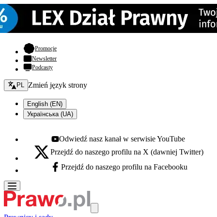
- otwiera się w nowej karcie
Promocje
Newsletter
Podcasty
Zmień język - bieżący:
Zmień język strony
PL
English (EN)
Українська (UA)
Odwiedź nasz kanał w serwisie YouTube
Youtube - otwiera się w nowej karcie
Przejdź do naszego profilu na X (dawniej Twitter)
X - otwiera się w nowej karcie
Przejdź do naszego profilu na Facebooku
Facebook - otwiera się w nowej karcie