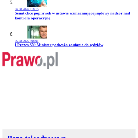
06.08.2026 | 16:15
Przejdź do artykułu:
Senat chce poprawek w ustawie wzmacniającej sądowy nadzór nad
kontrolą operacyjną
06.08.2026 | 08:01
Przejdź do artykułu:
I Prezes SN: Minister podważa zaufanie do sędziów