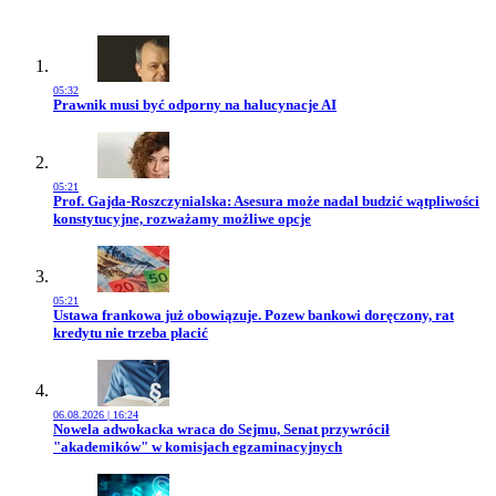
05:32
Przejdź do artykułu:
Prawnik musi być odporny na halucynacje AI
05:21
Przejdź do artykułu:
Prof. Gajda-Roszczynialska: Asesura może nadal budzić wątpliwości
konstytucyjne, rozważamy możliwe opcje
05:21
Przejdź do artykułu:
Ustawa frankowa już obowiązuje. Pozew bankowi doręczony, rat
kredytu nie trzeba płacić
06.08.2026 | 16:24
Przejdź do artykułu:
Nowela adwokacka wraca do Sejmu, Senat przywrócił
"akademików" w komisjach egzaminacyjnych