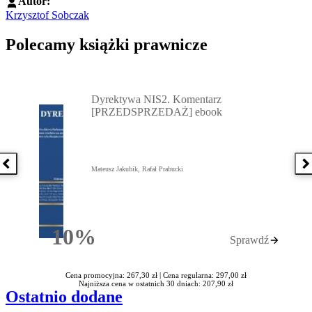
Autor:
Krzysztof Sobczak
Polecamy książki prawnicze
Przejdź do: Dyrektywa NIS2. Komentarz [PRZEDSPRZEDAŻ] ebook,
Dyrektywa NIS2. Komentarz
[PRZEDSPRZEDAŻ] ebook
Poprzednia książka
N
Mateusz Jakubik, Rafał Prabucki
10%
Sprawdź
Rabatu
Cena promocyjna: 267,30 zł |
Cena regularna: 297,00 zł
Najniższa cena w ostatnich 30 dniach: 207,90 zł
Ostatnio dodane