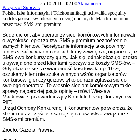
25.10.2010 | 02:00
Aktualności
Krzysztof Sobczak
Polska Izba Informatyki i Telekomunikacji uchwaliła specjalny
kodeks jakości świadczonych usług dodanych. Ma chronić m.in.
przez tzw. SMS-ami premium.
Sugeruje on, aby operatorzy sieci komórkowych informowali
o wysokości opłat za tzw. SMS-y premium bezpośrednio
samych klientów. Teoretycznie informację taką powinny
umieszczać w wiadomościach firmy zewnętrze, organizujące
SMS-owe konkursy czy quizy. Jak się jednak okazuje, często
ukrywają one przed klientami rzeczywiste koszty SMS-ów. –
Gdy okazuje się, że wiadomość kosztowała np. 10 zł,
oszukany klient nie szuka winnych wśród organizatorów
konkursów, gier czy quizów, tylko od razu zgłasza się do
swojego operatora. To właśnie sieciom komórkowym takie
sprawy najbardziej psują opinię – mówi Wiesław
Mackiewicz, przewodniczący Komitetu Usług Dodanych w
PIIT.
Urząd Ochrony Konkurencji i Konsumentów potwierdza, że
klienci coraz częściej skarżą się na oszustwa związane z
SMS-ami premium.
Źródło: Gazeta Prawna