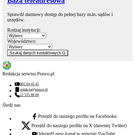
Baza teleadresowa
Sprawdź darmowy dostęp do pełnej bazy m.in. sądów i
urzędów.
Rodzaj instytucji:
Województwo:
Szukaj danych kontaktowych
Redakcja serwisu Prawo.pl
801 04 45 45
Numer telefonu:
redakcja@prawo.pl
Adres email:
22 535 88 00
Numer telefonu:
Śledź nas
Przejdź do naszego profilu na Facebooku
facebook - otwiera się w nowej karcie
Przejdź do naszego profilu na X (dawniej Twitter)
x - otwiera się w nowej karcie
Odwiedź nasz kanał w serwisie YouTube