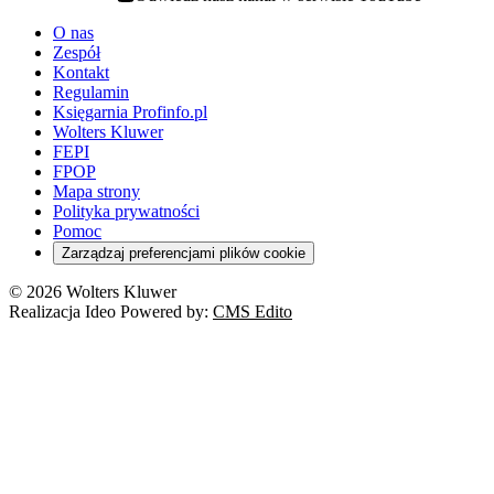
youtube - otwiera się w nowej karcie
O nas
Zespół
Kontakt
Regulamin
Księgarnia Profinfo.pl
Wolters Kluwer
FEPI
FPOP
Mapa strony
Polityka prywatności
Pomoc
Zarządzaj preferencjami plików cookie
© 2026 Wolters Kluwer
Realizacja Ideo Powered by:
CMS Edito