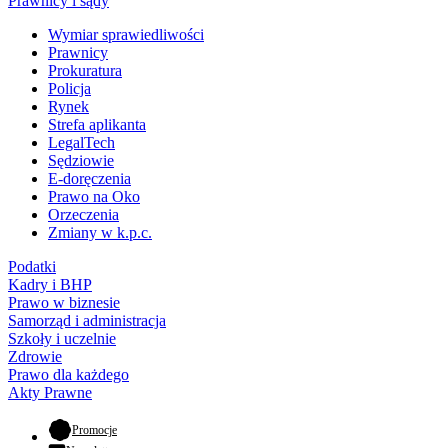
Prawnicy i sądy
Wymiar sprawiedliwości
Prawnicy
Prokuratura
Policja
Rynek
Strefa aplikanta
LegalTech
Sędziowie
E-doręczenia
Prawo na Oko
Orzeczenia
Zmiany w k.p.c.
Podatki
Kadry i BHP
Prawo w biznesie
Samorząd i administracja
Szkoły i uczelnie
Zdrowie
Prawo dla każdego
Akty Prawne
- otwiera się w nowej karcie
Promocje