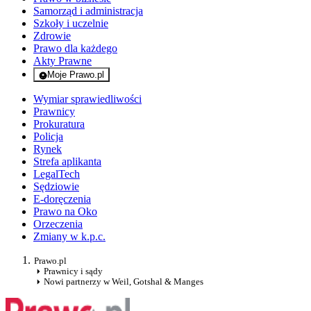
Samorząd i administracja
Szkoły i uczelnie
Zdrowie
Prawo dla każdego
Akty Prawne
Moje Prawo.pl
- rejestracja i logowanie do serwisu
Wymiar sprawiedliwości
Prawnicy
Prokuratura
Policja
Rynek
Strefa aplikanta
LegalTech
Sędziowie
E-doręczenia
Prawo na Oko
Orzeczenia
Zmiany w k.p.c.
Prawo.pl
Prawnicy i sądy
Nowi partnerzy w Weil, Gotshal & Manges