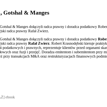
l, Gotshal & Manges
 Gotshal & Manges dołączyli radca prawny i doradca podatkowy Robert
jski radca prawny Rafał Zwierz.
, Gotshal & Manges dołączyli radca prawny i doradca podatkowy
Robe
yjski radca prawny
Rafał Zwierz
. Robert Krasnodębski kieruje prakt
tii podatkowych i prawnych, reprezentuje klientów przed organami ska
łowych oraz fuzji i przejęć. Doradza emitentom i subemitentom przy 
ież przy transakcjach M&A oraz restrukturyzacjach finansowych podm
 Mateusz Jakubik, Rafał Prabucki - otwiera się w nowym oknie
Ż] ebook