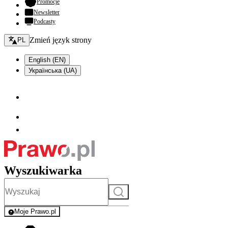
- otwiera się w nowej karcie
Promocje
Newsletter
Podcasty
Zmień język - bieżący:
Zmień język strony
PL
English (EN)
Українська (UA)
Wyszukiwarka
Szukaj
Moje Prawo.pl
- rejestracja i logowanie do serwisu