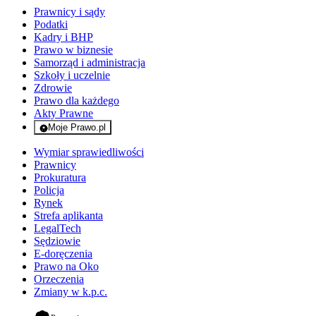
Prawnicy i sądy
Podatki
Kadry i BHP
Prawo w biznesie
Samorząd i administracja
Szkoły i uczelnie
Zdrowie
Prawo dla każdego
Akty Prawne
Moje Prawo.pl
- rejestracja i logowanie do serwisu
Wymiar sprawiedliwości
Prawnicy
Prokuratura
Policja
Rynek
Strefa aplikanta
LegalTech
Sędziowie
E-doręczenia
Prawo na Oko
Orzeczenia
Zmiany w k.p.c.