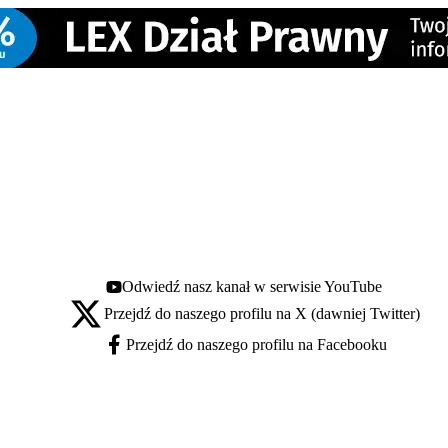
Odwiedź nasz kanał w serwisie YouTube
Youtube - otwiera się w nowej karcie
Przejdź do naszego profilu na X (dawniej Twitter)
X - otwiera się w nowej karcie
Przejdź do naszego profilu na Facebooku
Facebook - otwiera się w nowej karcie