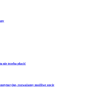
any
 nie trzeba płacić
konstytucyjne, rozważamy możliwe opcje