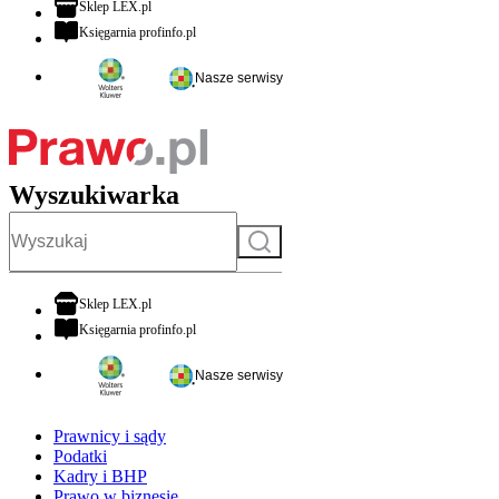
otwiera się w nowej karcie
Sklep LEX.pl
otwiera się w nowej karcie
Księgarnia profinfo.pl
Nasze serwisy
Wyszukiwarka
Szukaj
otwiera się w nowej karcie
Sklep LEX.pl
otwiera się w nowej karcie
Księgarnia profinfo.pl
Nasze serwisy
Prawnicy i sądy
Podatki
Kadry i BHP
Prawo w biznesie