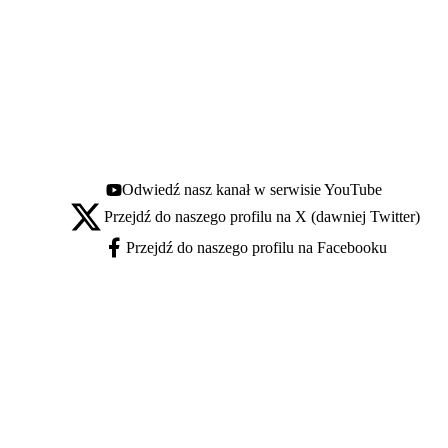
Odwiedź nasz kanał w serwisie YouTube
Youtube - otwiera się w nowej karcie
Przejdź do naszego profilu na X (dawniej Twitter)
X - otwiera się w nowej karcie
Przejdź do naszego profilu na Facebooku
Facebook - otwiera się w nowej karcie