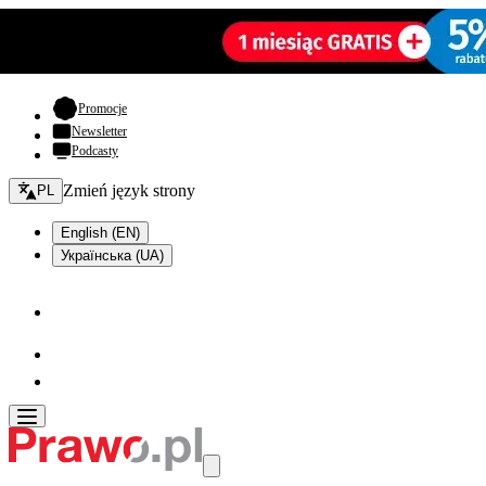
- otwiera się w nowej karcie
Promocje
Newsletter
Podcasty
Zmień język - bieżący:
Zmień język strony
PL
English (EN)
Українська (UA)