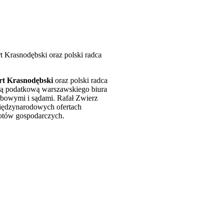
 Krasnodębski oraz polski radca
rt Krasnodębski
oraz polski radca
yką podatkową warszawskiego biura
rbowymi i sądami. Rafał Zwierz
międzynarodowych ofertach
iotów gospodarczych.