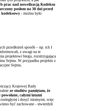
b prac nad nowelizacją Kodeksu
arczony posłom na 30 dni przed
kt kodeksowy
- można było
ch przedłożeń sposób – np. ich I
informowali, z uwagi na te
a projektowi biegu, rozstrzygająca
laminu Sejmu. W przypadku projektu z
macyjne Sejmu.
niczący Krajowej Rady
eralnie
ze studiów pamiętam, że
 powołane, całymi latami
ozległymi i dosyć istotnymi, więc
owinno być zachowane - stwierdził