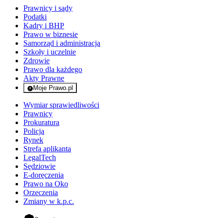
Prawnicy i sądy
Podatki
Kadry i BHP
Prawo w biznesie
Samorząd i administracja
Szkoły i uczelnie
Zdrowie
Prawo dla każdego
Akty Prawne
Moje Prawo.pl
- rejestracja i logowanie do serwisu
Wymiar sprawiedliwości
Prawnicy
Prokuratura
Policja
Rynek
Strefa aplikanta
LegalTech
Sędziowie
E-doręczenia
Prawo na Oko
Orzeczenia
Zmiany w k.p.c.