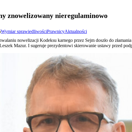
ny znowelizowany nieregulaminowo
5
Wymiar sprawiedliwości
Prawnicy
Aktualności
hwalaniu nowelizacji Kodeksu karnego przez Sejm doszło do złamania 
szek Mazur. I sugeruje prezydentowi skierowanie ustawy przed podpi