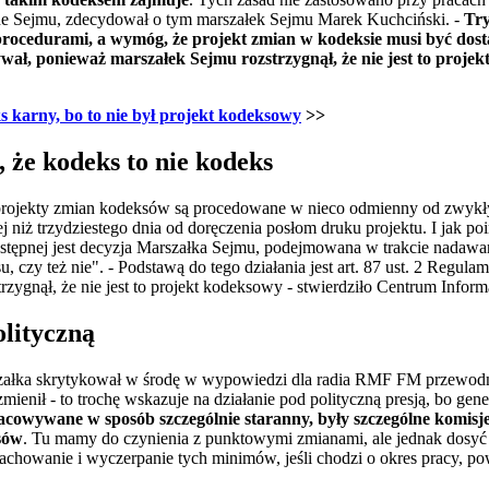
e Sejmu, zdecydował o tym marszałek Sejmu Marek Kuchciński. -
Try
rocedurami, a wymóg, że projekt zmian w kodeksie musi być dost
ał, ponieważ marszałek Sejmu rozstrzygnął, że nie jest to proje
s karny, bo to nie był projekt kodeksowy
>>
 że kodeks to nie kodeks
 projekty zmian kodeksów są procedowane w nieco odmienny od zwykły
j niż trzydziestego dnia od doręczenia posłom druku projektu. I jak po
tępnej jest decyzja Marszałka Sejmu, podejmowana w trakcie nadawani
ksu, czy też nie". - Podstawą do tego działania jest art. 87 ust. 2 Regu
zygnął, że nie jest to projekt kodeksowy - stwierdziło Centrum Infor
olityczną
rszałka skrytykował w środę w wypowiedzi dla radia RMF FM przewod
ienił - to trochę wskazuje na działanie pod polityczną presją, bo gen
cowywane w sposób szczególnie staranny, były szczególne komisje
sów
. Tu mamy do czynienia z punktowymi zmianami, ale jednak dosyć r
 zachowanie i wyczerpanie tych minimów, jeśli chodzi o okres pracy, p