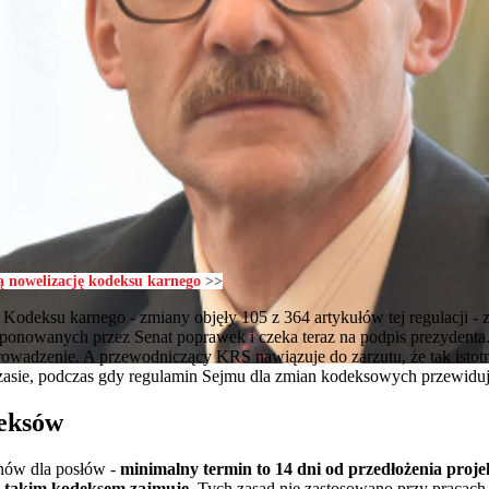
ą nowelizację kodeksu karnego
>>
Kodeksu karnego - zmiany objęły 105 z 364 artykułów tej regulacji - 
roponowanych przez Senat poprawek i czeka teraz na podpis prezydenta
eprowadzenie. A przewodniczący KRS nawiązuje do zarzutu, że tak istot
asie, podczas gdy regulamin Sejmu dla zmian kodeksowych przewiduje
deksów
inów dla posłów -
minimalny termin to 14 dni od przedłożenia proje
ię takim kodeksem zajmuje
. Tych zasad nie zastosowano przy pracach 