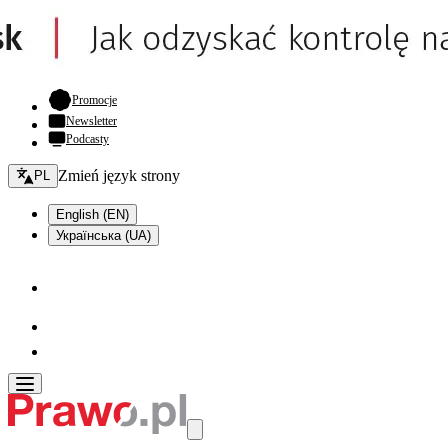
- otwiera się w nowej karcie
Promocje
Newsletter
Podcasty
Zmień język - bieżący:
Zmień język strony
PL
English (EN)
Українська (UA)