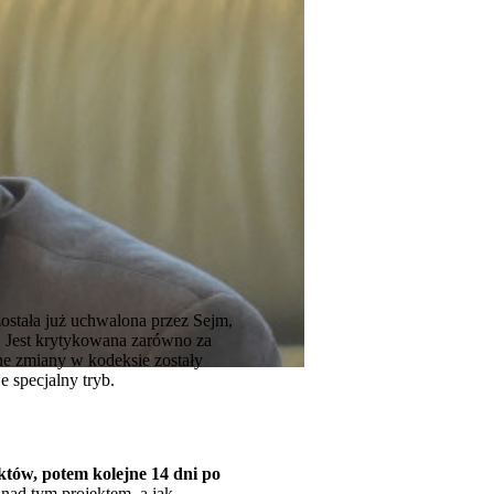
została już uchwalona przez Sejm,
. Jest krytykowana zarówno za
ne zmiany w kodeksie zostały
 specjalny tryb.
któw, potem kolejne 14 dni po
nad tym projektem, a jak