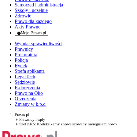
Samorząd i administracja
Szkoły i uczelnie
Zdrowie
Prawo dla każdego
Akty Prawne
Moje Prawo.pl
- rejestracja i logowanie do serwisu
Wymiar sprawiedliwości
Prawnicy
Prokuratura
Policja
Rynek
Strefa aplikanta
LegalTech
Sędziowie
E-doręczenia
Prawo na Oko
Orzeczenia
Zmiany w k.p.c.
Prawo.pl
Prawnicy i sądy
Szef KRS: Kodeks karny znowelizowany nieregulaminowo