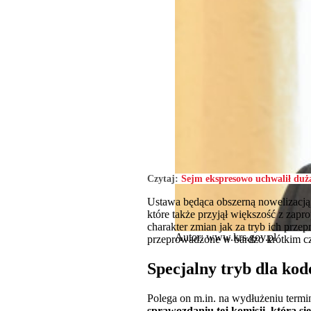
Czytaj:
Sejm ekspresowo uchwalił duż
Ustawa będąca obszerną nowelizacją 
które także przyjął większość z zap
charakter zmian jak za tryb ich prz
Autor: www.krs.gov.pl
przeprowadzone w bardzo krótkim cz
Specjalny tryb dla ko
Polega on m.in. na wydłużeniu term
sprawozdaniu tej komisji, która s