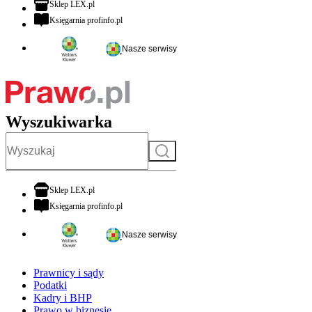
otwiera się w nowej karcie
Sklep LEX.pl
otwiera się w nowej karcie
Księgarnia profinfo.pl
Nasze serwisy
Wyszukiwarka
Szukaj
otwiera się w nowej karcie
Sklep LEX.pl
otwiera się w nowej karcie
Księgarnia profinfo.pl
Nasze serwisy
Prawnicy i sądy
Podatki
Kadry i BHP
Prawo w biznesie