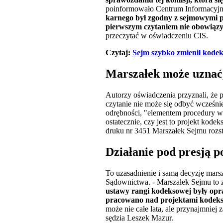
poinformowało Centrum Informacyjn
karnego był zgodny z sejmowymi p
pierwszym czytaniem nie obowiązyw
przeczytać w oświadczeniu CIS.
Czytaj:
Sejm szybko zmienił kodek
Marszałek może uznać,
Autorzy oświadczenia przyznali, że
czytanie nie może się odbyć wcześnie
odrębności, "elementem procedury ws
ostatecznie, czy jest to projekt kode
druku nr 3451 Marszałek Sejmu rozstr
Działanie pod presją p
To uzasadnienie i samą decyzję ma
Sądownictwa. - Marszałek Sejmu to zm
ustawy rangi kodeksowej były opra
pracowano nad projektami kodek
może nie całe lata, ale przynajmniej
sędzia Leszek Mazur.