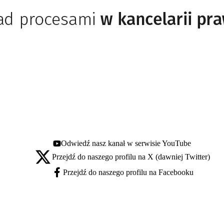
Odwiedź nasz kanał w serwisie YouTube
Youtube - otwiera się w nowej karcie
Przejdź do naszego profilu na X (dawniej Twitter)
X - otwiera się w nowej karcie
Przejdź do naszego profilu na Facebooku
Facebook - otwiera się w nowej karcie