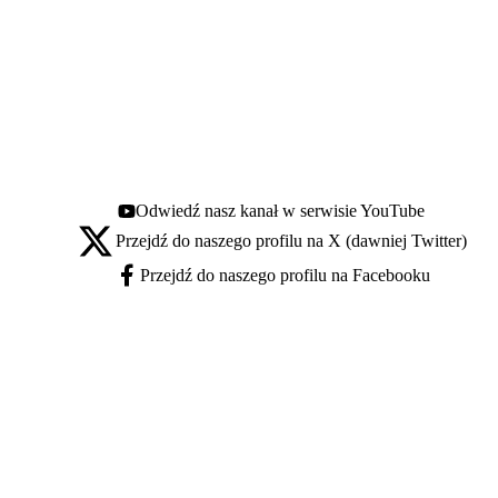
Odwiedź nasz kanał w serwisie YouTube
Youtube - otwiera się w nowej karcie
Przejdź do naszego profilu na X (dawniej Twitter)
X - otwiera się w nowej karcie
Przejdź do naszego profilu na Facebooku
Facebook - otwiera się w nowej karcie