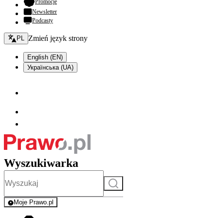
- otwiera się w nowej karcie
Promocje
Newsletter
Podcasty
Zmień język - bieżący:
Zmień język strony
PL
English (EN)
Українська (UA)
Wyszukiwarka
Szukaj
Moje Prawo.pl
- rejestracja i logowanie do serwisu