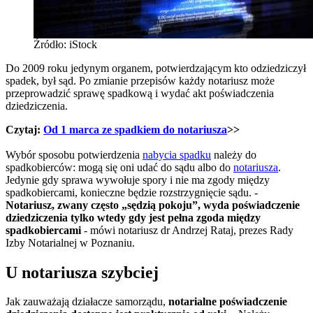
Źródło: iStock
Do 2009 roku jedynym organem, potwierdzającym kto odziedziczył
spadek, był sąd. Po zmianie przepisów każdy notariusz może
przeprowadzić sprawę spadkową i wydać akt poświadczenia
dziedziczenia.
Czytaj:
Od 1 marca ze spadkiem do notariusza
>>
Wybór sposobu potwierdzenia
nabycia spadku
należy do
spadkobierców: mogą się oni udać do sądu albo do
notariusza
.
Jedynie gdy sprawa wywołuje spory i nie ma zgody między
spadkobiercami, konieczne będzie rozstrzygnięcie sądu. -
Notariusz, zwany często „sędzią pokoju”, wyda poświadczenie
dziedziczenia tylko wtedy gdy jest pełna zgoda między
spadkobiercami
- mówi notariusz dr Andrzej Rataj, prezes Rady
Izby Notarialnej w Poznaniu.
U notariusza szybciej
Jak zauważają działacze samorządu,
notarialne poświadczenie