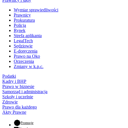
Prawnicy i sądy
Wymiar sprawiedliwości
Prawnicy
Prokuratura
Policja
Rynek
Strefa aplikanta
LegalTech
Sędziowie
E-doręczenia
Prawo na Oko
Orzeczenia
Zmiany w k.p.c.
Podatki
Kadry i BHP
Prawo w biznesie
Samorząd i administracja
Szkoły i uczelnie
Zdrowie
Prawo dla każdego
Akty Prawne
- otwiera się w nowej karcie
Promocje