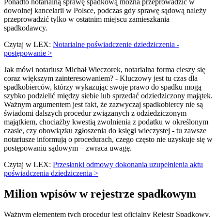
Ponadto notarialną sprawę spadkową można przeprowadzić w
dowolnej kancelarii w Polsce, podczas gdy sprawę sądową należy
przeprowadzić tylko w ostatnim miejscu zamieszkania
spadkodawcy.
Czytaj w LEX:
Notarialne poświadczenie dziedziczenia -
postępowanie >
Jak mówi notariusz Michał Wieczorek, notarialna forma cieszy się
coraz większym zainteresowaniem? - Kluczowy jest tu czas dla
spadkobierców, którzy wykazując swoje prawo do spadku mogą
szybko podzielić między siebie lub sprzedać odziedziczony majątek.
Ważnym argumentem jest fakt, że zazwyczaj spadkobiercy nie są
świadomi dalszych procedur związanych z odziedziczonym
majątkiem, chociażby kwestią zwolnienia z podatku w określonym
czasie, czy obowiązku zgłoszenia do księgi wieczystej - tu zawsze
notariusze informują o procedurach, czego często nie uzyskuje się w
postępowaniu sądowym – zwraca uwagę.
Czytaj w LEX:
Przesłanki odmowy dokonania uzupełnienia aktu
poświadczenia dziedziczenia >
Milion wpisów w rejestrze spadkowym
Ważnym elementem tych procedur jest oficjalny Rejestr Spadkowy.