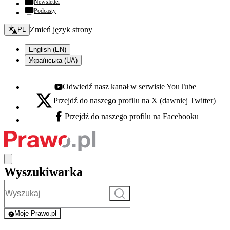
Newsletter
Podcasty
Zmień język - bieżący:
Zmień język strony
PL
English (EN)
Українська (UA)
Odwiedź nasz kanał w serwisie YouTube
Youtube - otwiera się w nowej karcie
Przejdź do naszego profilu na X (dawniej Twitter)
X - otwiera się w nowej karcie
Przejdź do naszego profilu na Facebooku
Facebook - otwiera się w nowej karcie
Wyszukiwarka
Szukaj
Moje Prawo.pl
- rejestracja i logowanie do serwisu