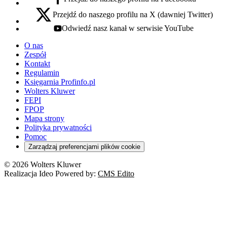
facebook - otwiera się w nowej karcie
Przejdź do naszego profilu na X (dawniej Twitter)
x - otwiera się w nowej karcie
Odwiedź nasz kanał w serwisie YouTube
youtube - otwiera się w nowej karcie
O nas
Zespół
Kontakt
Regulamin
Księgarnia Profinfo.pl
Wolters Kluwer
FEPI
FPOP
Mapa strony
Polityka prywatności
Pomoc
Zarządzaj preferencjami plików cookie
© 2026 Wolters Kluwer
Realizacja Ideo Powered by:
CMS Edito