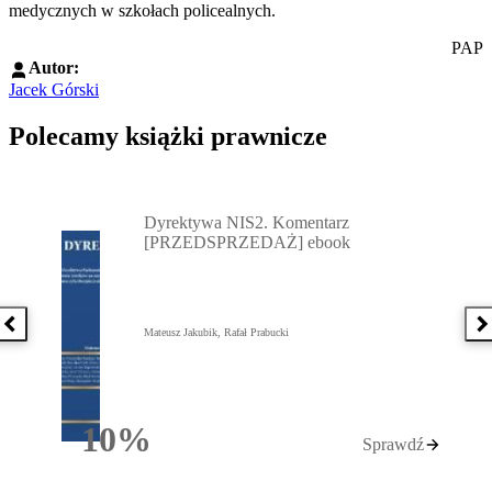
medycznych w szkołach policealnych.
PAP
Autor:
Jacek Górski
Polecamy książki prawnicze
Przejdź do: Dyrektywa NIS2. Komentarz [PRZEDSPRZEDAŻ] ebook,
Dyrektywa NIS2. Komentarz
[PRZEDSPRZEDAŻ] ebook
Poprzednia książka
N
Mateusz Jakubik, Rafał Prabucki
10%
Sprawdź
Rabatu