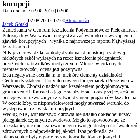
korupcji
Data dodania: 02.08.2010 | 02:00
02.08.2010 | 02:00
Aktualności
Jacek Górski
Zaniedbania w Centrum Kształcenia Podyplomowego Pielęgniarek i
Położnych w Warszawie mogły stwarzać warunki do wystąpienia
zjawisk korupcyjnych - wynika z najnowszego raportu Najwyższej
Izby Kontroli.
NIK przeprowadziła kontrolę działania administracji rządowej i
niektórych szkół wyższych na rzecz kształcenia pielęgniarek,
położnych i ratowników medycznych. Mimo stwierdzonych
nieprawidłowości, ocena jest pozytywna.
Izba negatywnie oceniła m.in. niektóre elementy działalności
Centrum Kształcenia Podyplomowego Pielęgniarek i Położnych w
Warszawie. Chodzi o nadzór nad kształceniem podyplomowym,
gromadzenie informacji o jego organizatorach oraz przejrzystość w
postępowaniu związanym z zatwierdzaniem programów kształcenia.
W ocenie Izby, te nieprawidłowości mogły stwarzać warunki do
występowania zjawisk korupcyjnych.
Według NIK, Ministerstwo Zdrowia nie ustaliło dokładnej liczby
pielęgniarek czynnych zawodowo. Mogło to spowodować, że
mieszkańcy nie mieli zapewnionego równego dostępu do świadczeń
zdrowotnych o odpowiedniej jakości. Izba podkreśla, że
nieprzydatne były raporty roczne konsultantów krajowych i