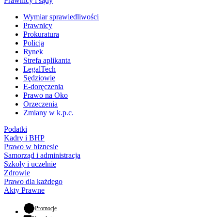
Prawnicy i sądy
Wymiar sprawiedliwości
Prawnicy
Prokuratura
Policja
Rynek
Strefa aplikanta
LegalTech
Sędziowie
E-doręczenia
Prawo na Oko
Orzeczenia
Zmiany w k.p.c.
Podatki
Kadry i BHP
Prawo w biznesie
Samorząd i administracja
Szkoły i uczelnie
Zdrowie
Prawo dla każdego
Akty Prawne
- otwiera się w nowej karcie
Promocje