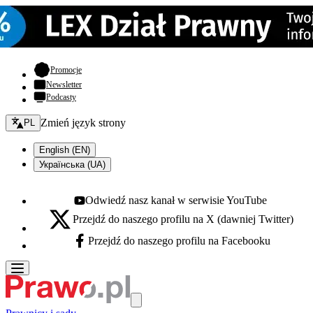
- otwiera się w nowej karcie
Promocje
Newsletter
Podcasty
Zmień język - bieżący:
Zmień język strony
PL
English (EN)
Українська (UA)
Odwiedź nasz kanał w serwisie YouTube
Youtube - otwiera się w nowej karcie
Przejdź do naszego profilu na X (dawniej Twitter)
X - otwiera się w nowej karcie
Przejdź do naszego profilu na Facebooku
Facebook - otwiera się w nowej karcie