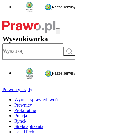
Nasze serwisy
Wyszukiwarka
Szukaj
Nasze serwisy
Prawnicy i sądy
Wymiar sprawiedliwości
Prawnicy
Prokuratura
Policja
Rynek
Strefa aplikanta
LegalTech