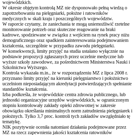
wojewódzkich.
W okresie objętym kontrolą MZ nie dysponowało pełną wiedzą o
zapotrzebowaniu na pielęgniarki, położne i ratowników
medycznych w skali kraju i poszczególnych województw.
W raporcie czytamy, że zaniechania te mogą uniemożliwić rzetelne
monitorowanie potrzeb oraz skuteczne reagowanie na braki
kadrowe, spodziewane w związku z wejściem na rynek pracy niżu
demograficznego oraz spadkiem zainteresowania podejmowaniem
kształcenia, szczególnie w przypadku zawodu pielęgniarki.
W konsekwencji, limity przyjęć na studia ustalano wyłącznie na
podstawie propozycji zgłaszanych przez uczelnie medyczne lub
wyższe szkoły zawodowe, za pośrednictwem Ministerstwa Nauki i
Szkolnictwa Wyższego.
Kontrola wykazała m.in., że w rozporządzeniu MZ z lipca 2008 r.
przyznano limity przyjęć na kierunki pielęgniarstwo i położnictwo
uczelniom nieposiadającym akredytacji potwierdzających spełnianie
standardów kształcenia.
Izba podkreśla, że wojewódzkie centra zdrowia publicznego, lub
jednostki organizacyjne urzędów wojewódzkich, w ograniczonym
stopniu kontrolowały zakłady opieki zdrowotnej w zakresie
obowiązku określania minimalnych norm zatrudnienia pielęgniarek i
położnych. Tylko 3,7 proc. kontroli tych zakładów uwzględniało tę
tematykę.
NIK pozytywnie oceniła natomiast działania podejmowane przez
MZ na rzecz zapewnienia jakości kształcenia ratowników