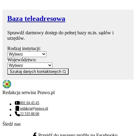
Baza teleadresowa
Sprawdź darmowy dostęp do pełnej bazy m.in. sądów i
urzędów.
Rodzaj instytucji:
Województwo:
Szukaj danych kontaktowych
Redakcja serwisu Prawo.pl
801 04 45 45
Numer telefonu:
redakcja@prawo.pl
Adres email:
22 535 88 00
Numer telefonu:
Śledź nas
Przejdź do naszego profilu na Facebooku