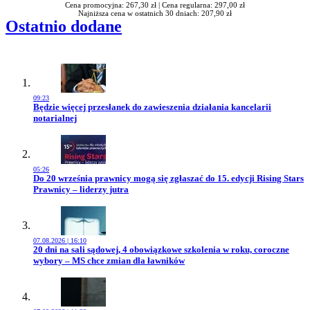
Cena promocyjna: 267,30 zł |
Cena regularna: 297,00 zł
Najniższa cena w ostatnich 30 dniach: 207,90 zł
Ostatnio dodane
09:23
Przejdź do artykułu:
Będzie więcej przesłanek do zawieszenia działania kancelarii
notarialnej
05:26
Przejdź do artykułu:
Do 20 września prawnicy mogą się zgłaszać do 15. edycji Rising Stars
Prawnicy – liderzy jutra
07.08.2026 | 16:10
Przejdź do artykułu:
20 dni na sali sądowej, 4 obowiązkowe szkolenia w roku, coroczne
wybory – MS chce zmian dla ławników