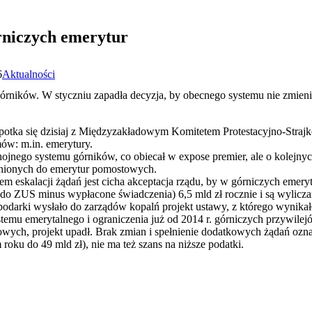
rniczych emerytur
6
Aktualności
órników. W styczniu zapadła decyzja, by obecnego systemu nie zmienia
spotka się dzisiaj z Międzyzakładowym Komitetem Protestacyjno-Straj
ów: m.in. emerytury.
ojnego systemu górników, co obiecał w expose premier, ale o kolejny
wnionych do emerytur pomostowych.
em eskalacji żądań jest cicha akceptacja rządu, by w górniczych emeryt
e do ZUS minus wypłacone świadczenia) 6,5 mld zł rocznie i są wylicza
odarki wysłało do zarządów kopalń projekt ustawy, z którego wynikało
temu emerytalnego i ograniczenia już od 2014 r. górniczych przywilej
ych, projekt upadł. Brak zmian i spełnienie dodatkowych żądań ozna
oku do 49 mld zł), nie ma też szans na niższe podatki.