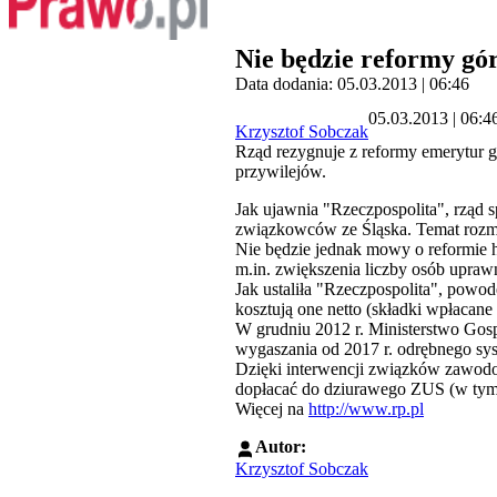
Nie będzie reformy gó
Data dodania: 05.03.2013 | 06:46
05.03.2013 | 06:4
Krzysztof Sobczak
Rząd rezygnuje z reformy emerytur g
przywilejów.
Jak ujawnia "Rzeczpospolita", rząd 
związkowców ze Śląska. Temat rozm
Nie będzie jednak mowy o reformie h
m.in. zwiększenia liczby osób upra
Jak ustaliła "Rzeczpospolita", powod
kosztują one netto (składki wpłacan
W grudniu 2012 r. Ministerstwo Gosp
wygaszania od 2017 r. odrębnego sys
Dzięki interwencji związków zawodow
dopłacać do dziurawego ZUS (w tym r
Więcej na
http://www.rp.pl
Autor:
Krzysztof Sobczak