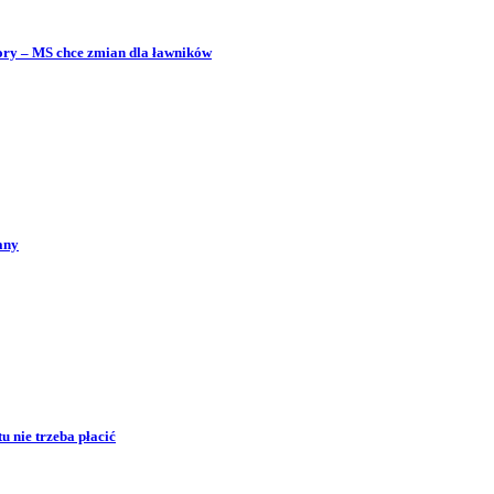
bory – MS chce zmian dla ławników
any
 nie trzeba płacić