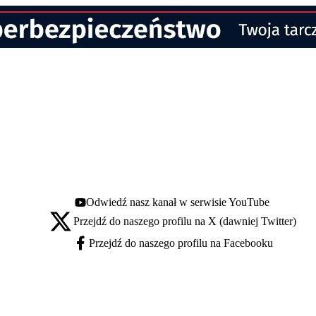
Odwiedź nasz kanał w serwisie YouTube
Youtube - otwiera się w nowej karcie
Przejdź do naszego profilu na X (dawniej Twitter)
X - otwiera się w nowej karcie
Przejdź do naszego profilu na Facebooku
Facebook - otwiera się w nowej karcie