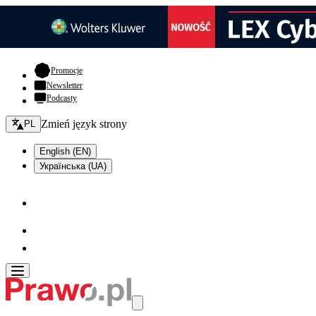
- otwiera się w nowej karcie
Promocje
Newsletter
Podcasty
Zmień język - bieżący:
Zmień język strony
PL
English (EN)
Українська (UA)