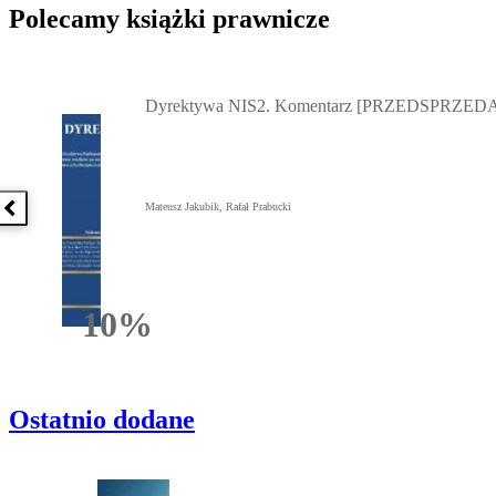
Polecamy książki prawnicze
Przejdź do: Dyrektywa NIS2. Komentarz [PRZEDSPRZEDAŻ] ebook,
Dyrektywa NIS2. Komentarz [PRZEDSPRZEDA
Mateusz Jakubik, Rafał Prabucki
Poprzednia książka
10%
Rabatu
Ostatnio dodane