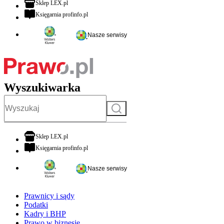
otwiera się w nowej karcie
Sklep LEX.pl
otwiera się w nowej karcie
Księgarnia profinfo.pl
Nasze serwisy
Wyszukiwarka
Szukaj
otwiera się w nowej karcie
Sklep LEX.pl
otwiera się w nowej karcie
Księgarnia profinfo.pl
Nasze serwisy
Prawnicy i sądy
Podatki
Kadry i BHP
Prawo w biznesie