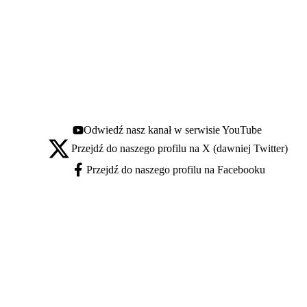
Odwiedź nasz kanał w serwisie YouTube
Youtube - otwiera się w nowej karcie
Przejdź do naszego profilu na X (dawniej Twitter)
X - otwiera się w nowej karcie
Przejdź do naszego profilu na Facebooku
Facebook - otwiera się w nowej karcie