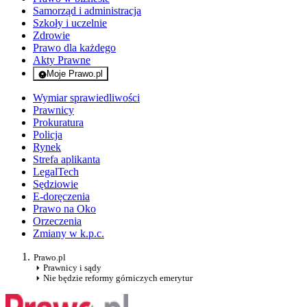
Samorząd i administracja
Szkoły i uczelnie
Zdrowie
Prawo dla każdego
Akty Prawne
Moje Prawo.pl
- rejestracja i logowanie do serwisu
Wymiar sprawiedliwości
Prawnicy
Prokuratura
Policja
Rynek
Strefa aplikanta
LegalTech
Sędziowie
E-doręczenia
Prawo na Oko
Orzeczenia
Zmiany w k.p.c.
Prawo.pl
Prawnicy i sądy
Nie będzie reformy górniczych emerytur