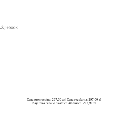
 Mateusz Jakubik, Rafał Prabucki - otwiera się w nowym oknie
Ż] ebook
Cena promocyjna: 267,30 zł |
Cena regularna: 297,00 zł
Najniższa cena w ostatnich 30 dniach: 207,90 zł