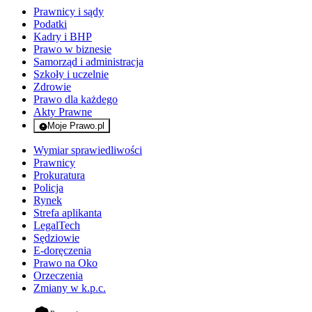
Prawnicy i sądy
Podatki
Kadry i BHP
Prawo w biznesie
Samorząd i administracja
Szkoły i uczelnie
Zdrowie
Prawo dla każdego
Akty Prawne
Moje Prawo.pl
- rejestracja i logowanie do serwisu
Wymiar sprawiedliwości
Prawnicy
Prokuratura
Policja
Rynek
Strefa aplikanta
LegalTech
Sędziowie
E-doręczenia
Prawo na Oko
Orzeczenia
Zmiany w k.p.c.