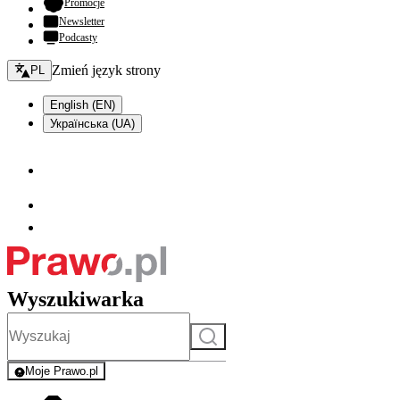
- otwiera się w nowej karcie
Promocje
Newsletter
Podcasty
Zmień język - bieżący:
Zmień język strony
PL
English (EN)
Українська (UA)
Wyszukiwarka
Szukaj
Moje Prawo.pl
- rejestracja i logowanie do serwisu