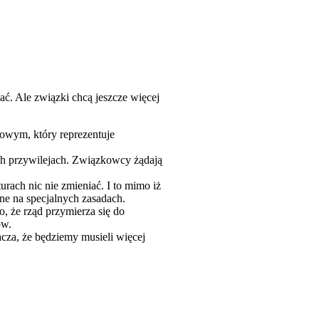
ć. Ale związki chcą jeszcze więcej
kowym, który reprezentuje
ch przywilejach. Związkowcy żądają
urach nic nie zmieniać. I to mimo iż
ne na specjalnych zasadach.
, że rząd przymierza się do
ów.
cza, że będziemy musieli więcej