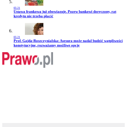
05:21
Przejdź do artykułu:
Ustawa frankowa już obowiązuje. Pozew bankowi doręczony, rat
kredytu nie trzeba płacić
05:21
Przejdź do artykułu:
Prof. Gajda-Roszczynialska: Asesura może nadal budzić wątpliwości
konstytucyjne, rozważamy możliwe opcje