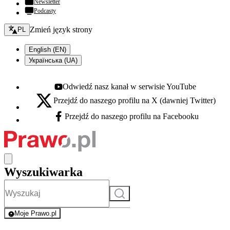
Newsletter
Podcasty
Zmień język - bieżący:
Zmień język strony
PL
English (EN)
Українська (UA)
Odwiedź nasz kanał w serwisie YouTube
Youtube - otwiera się w nowej karcie
Przejdź do naszego profilu na X (dawniej Twitter)
X - otwiera się w nowej karcie
Przejdź do naszego profilu na Facebooku
Facebook - otwiera się w nowej karcie
Wyszukiwarka
Szukaj
Moje Prawo.pl
- rejestracja i logowanie do serwisu