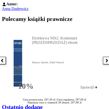
Autor:
Anna Dudrewicz
Polecamy książki prawnicze
Przejdź do: Dyrektywa NIS2. Komentarz [PRZEDSPRZEDAŻ] ebook,
Dyrektywa NIS2. Komentarz
[PRZEDSPRZEDAŻ] ebook
Poprzednia książka
N
Mateusz Jakubik, Rafał Prabucki
10%
Sprawdź
Rabatu
Cena promocyjna: 267,30 zł |
Cena regularna: 297,00 zł
Najniższa cena w ostatnich 30 dniach: 207,90 zł
Ostatnio dodane