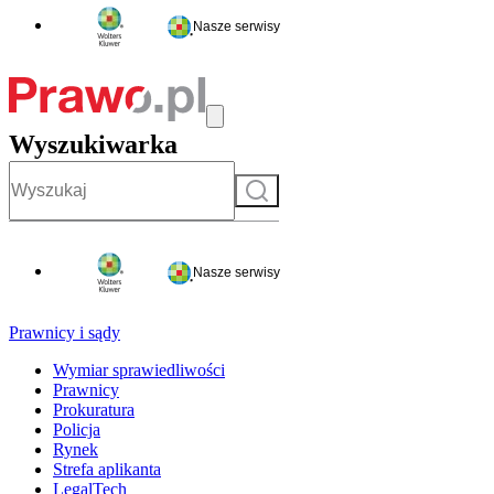
Nasze serwisy
Wyszukiwarka
Szukaj
Nasze serwisy
Prawnicy i sądy
Wymiar sprawiedliwości
Prawnicy
Prokuratura
Policja
Rynek
Strefa aplikanta
LegalTech