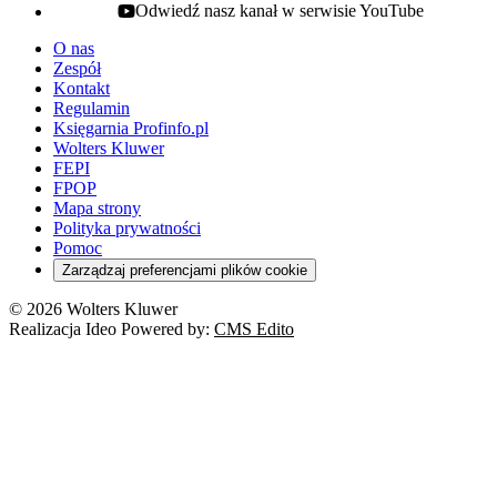
Odwiedź nasz kanał w serwisie YouTube
youtube - otwiera się w nowej karcie
O nas
Zespół
Kontakt
Regulamin
Księgarnia Profinfo.pl
Wolters Kluwer
FEPI
FPOP
Mapa strony
Polityka prywatności
Pomoc
Zarządzaj preferencjami plików cookie
© 2026 Wolters Kluwer
Realizacja Ideo Powered by:
CMS Edito