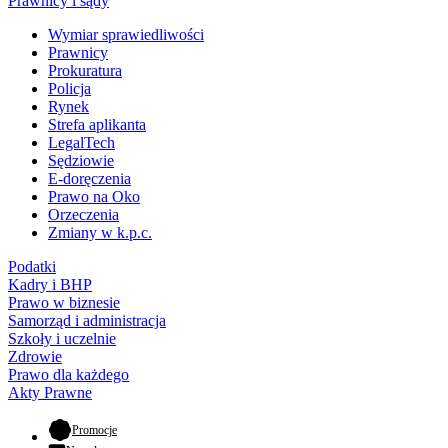
Prawnicy i sądy
Wymiar sprawiedliwości
Prawnicy
Prokuratura
Policja
Rynek
Strefa aplikanta
LegalTech
Sędziowie
E-doręczenia
Prawo na Oko
Orzeczenia
Zmiany w k.p.c.
Podatki
Kadry i BHP
Prawo w biznesie
Samorząd i administracja
Szkoły i uczelnie
Zdrowie
Prawo dla każdego
Akty Prawne
- otwiera się w nowej karcie
Promocje