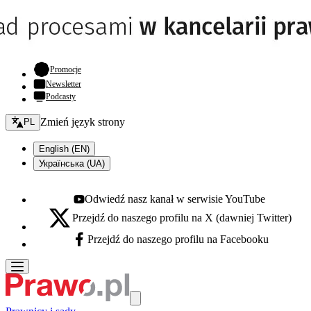
- otwiera się w nowej karcie
Promocje
Newsletter
Podcasty
Zmień język - bieżący:
Zmień język strony
PL
English (EN)
Українська (UA)
Odwiedź nasz kanał w serwisie YouTube
Youtube - otwiera się w nowej karcie
Przejdź do naszego profilu na X (dawniej Twitter)
X - otwiera się w nowej karcie
Przejdź do naszego profilu na Facebooku
Facebook - otwiera się w nowej karcie