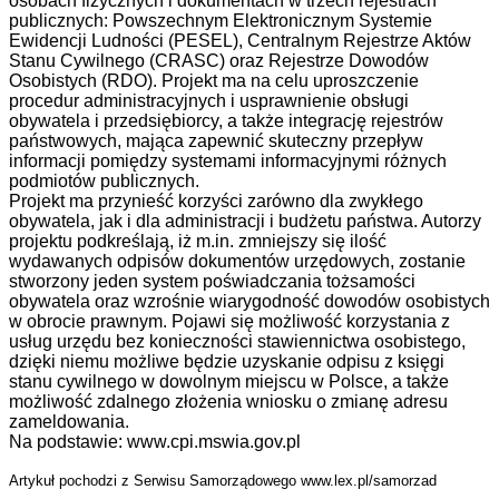
osobach fizycznych i dokumentach w trzech rejestrach
publicznych: Powszechnym Elektronicznym Systemie
Ewidencji Ludności (PESEL), Centralnym Rejestrze Aktów
Stanu Cywilnego (CRASC) oraz Rejestrze Dowodów
Osobistych (RDO). Projekt ma na celu uproszczenie
procedur administracyjnych i usprawnienie obsługi
obywatela i przedsiębiorcy, a także integrację rejestrów
państwowych, mająca zapewnić skuteczny przepływ
informacji pomiędzy systemami informacyjnymi różnych
podmiotów publicznych.
Projekt ma przynieść korzyści zarówno dla zwykłego
obywatela, jak i dla administracji i budżetu państwa. Autorzy
projektu podkreślają, iż m.in. zmniejszy się ilość
wydawanych odpisów dokumentów urzędowych, zostanie
stworzony jeden system poświadczania tożsamości
obywatela oraz wzrośnie wiarygodność dowodów osobistych
w obrocie prawnym. Pojawi się możliwość korzystania z
usług urzędu bez konieczności stawiennictwa osobistego,
dzięki niemu możliwe będzie uzyskanie odpisu z księgi
stanu cywilnego w dowolnym miejscu w Polsce, a także
możliwość zdalnego złożenia wniosku o zmianę adresu
zameldowania.
Na podstawie: www.cpi.mswia.gov.pl
Artykuł pochodzi z Serwisu Samorządowego www.lex.pl/samorzad