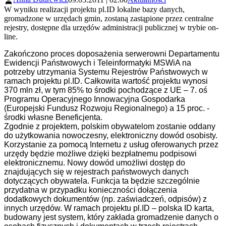
W wyniku realizacji projektu pl.ID lokalne bazy danych,
gromadzone w urzędach gmin, zostaną zastąpione przez centralne
rejestry, dostępne dla urzędów administracji publicznej w trybie on-
line.
Zakończono proces doposażenia serwerowni Departamentu
Ewidencji Państwowych i Teleinformatyki MSWiA na
potrzeby utrzymania Systemu Rejestrów Państwowych w
ramach projektu pl.ID. Całkowita wartość projektu wynosi
370 mln zł, w tym 85% to środki pochodzące z UE – 7. oś
Programu Operacyjnego Innowacyjna Gospodarka
(Europejski Fundusz Rozwoju Regionalnego) a 15 proc. -
środki własne Beneficjenta.
Zgodnie z projektem, polskim obywatelom zostanie oddany
do użytkowania nowoczesny, elektroniczny dowód osobisty.
Korzystanie za pomocą Internetu z usług oferowanych przez
urzędy będzie możliwe dzięki bezpłatnemu podpisowi
elektronicznemu. Nowy dowód umożliwi dostęp do
znajdujących się w rejestrach państwowych danych
dotyczących obywatela. Funkcja ta będzie szczególnie
przydatna w przypadku konieczności dołączenia
dodatkowych dokumentów (np. zaświadczeń, odpisów) z
innych urzędów. W ramach projektu pl.ID – polska ID karta,
budowany jest system, który zakłada gromadzenie danych o