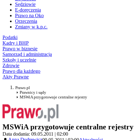
Sędziowie
E-doręczenia
Prawo na Oko
Orzeczenia
Zmiany w k.p.c.
Podatki
Kadry i BHP
Prawo w biznesie
Samorząd i administracja
Szkoły i uczelnie
Zdrowie
Prawo dla każdego
Akty Prawne
Prawo.pl
Prawnicy i sądy
MSWiA przygotowuje centralne rejestry
MSWiA przygotowuje centralne rejestry
Data dodania: 09.05.2011 | 02:00
Anna Dudrewicz
09.05.2011 | 02:00
Aktualności