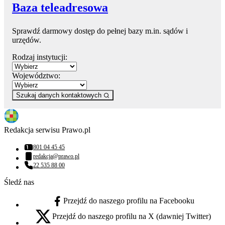
Baza teleadresowa
Sprawdź darmowy dostęp do pełnej bazy m.in. sądów i
urzędów.
Rodzaj instytucji:
Województwo:
Szukaj danych kontaktowych
Redakcja serwisu Prawo.pl
801 04 45 45
Numer telefonu:
redakcja@prawo.pl
Adres email:
22 535 88 00
Numer telefonu:
Śledź nas
Przejdź do naszego profilu na Facebooku
facebook - otwiera się w nowej karcie
Przejdź do naszego profilu na X (dawniej Twitter)
x - otwiera się w nowej karcie