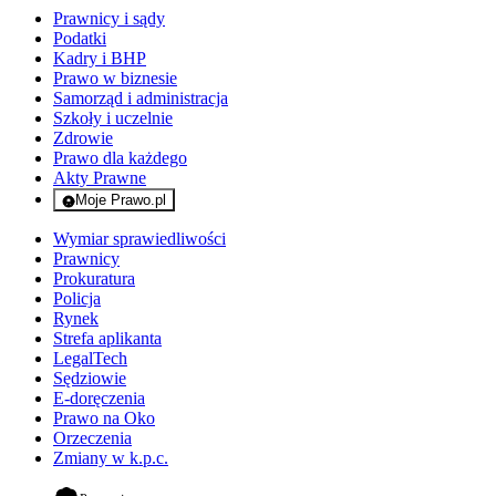
Prawnicy i sądy
Podatki
Kadry i BHP
Prawo w biznesie
Samorząd i administracja
Szkoły i uczelnie
Zdrowie
Prawo dla każdego
Akty Prawne
Moje Prawo.pl
- rejestracja i logowanie do serwisu
Wymiar sprawiedliwości
Prawnicy
Prokuratura
Policja
Rynek
Strefa aplikanta
LegalTech
Sędziowie
E-doręczenia
Prawo na Oko
Orzeczenia
Zmiany w k.p.c.