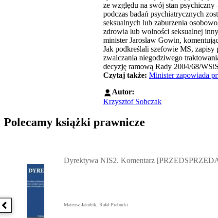
ze względu na swój stan psychiczny 
podczas badań psychiatrycznych zosta
seksualnych lub zaburzenia osobowoś
zdrowia lub wolności seksualnej inn
minister Jarosław Gowin, komentują
Jak podkreślali szefowie MS, zapisy
zwalczania niegodziwego traktowania 
decyzję ramową Rady 2004/68/WSi
Czytaj także:
Minister zapowiada p
Autor:
Krzysztof Sobczak
Polecamy książki prawnicze
Przejdź do: Dyrektywa NIS2. Komentarz [PRZEDSPRZEDAŻ] ebook,
Dyrektywa NIS2. Komentarz [PRZEDSPRZEDA
Mateusz Jakubik, Rafał Prabucki
Poprzednia książka