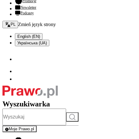
- otwiera się w nowej karcie
Promocje
Newsletter
Podcasty
Zmień język - bieżący:
Zmień język strony
PL
English (EN)
Українська (UA)
Wyszukiwarka
Szukaj
Moje Prawo.pl
- rejestracja i logowanie do serwisu