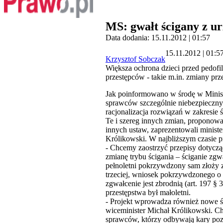
MS: gwałt ścigany z ur
Data dodania: 15.11.2012 | 01:57
15.11.2012 | 01:5
Krzysztof Sobczak
Większa ochrona dzieci przed pedofil
przestępców - takie m.in. zmiany pr
Jak poinformowano w środę w Minis
sprawców szczególnie niebezpiecznyc
racjonalizacja rozwiązań w zakresie 
Te i szereg innych zmian, proponow
innych ustaw, zaprezentowali minist
Królikowski. W najbliższym czasie pr
- Chcemy zaostrzyć przepisy dotyczą
zmianę trybu ścigania – ściganie zgw
pełnoletni pokrzywdzony sam złoży 
trzeciej, wniosek pokrzywdzonego o
zgwałcenie jest zbrodnią (art. 197 §
przestępstwa był małoletni.
- Projekt wprowadza również nowe ś
wiceminister Michał Królikowski. Ch
sprawców, którzy odbywają kary pozb