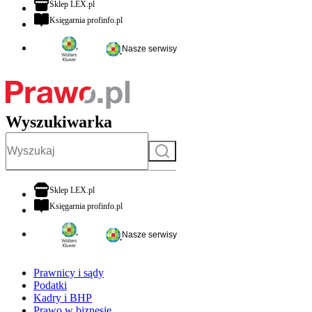
otwiera się w nowej karcie
Sklep LEX.pl
otwiera się w nowej karcie
Księgarnia profinfo.pl
Nasze serwisy
Wyszukiwarka
Szukaj
otwiera się w nowej karcie
Sklep LEX.pl
otwiera się w nowej karcie
Księgarnia profinfo.pl
Nasze serwisy
Prawnicy i sądy
Podatki
Kadry i BHP
Prawo w biznesie