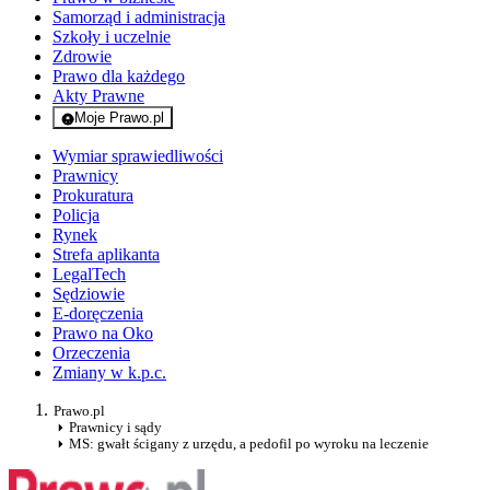
Samorząd i administracja
Szkoły i uczelnie
Zdrowie
Prawo dla każdego
Akty Prawne
Moje Prawo.pl
- rejestracja i logowanie do serwisu
Wymiar sprawiedliwości
Prawnicy
Prokuratura
Policja
Rynek
Strefa aplikanta
LegalTech
Sędziowie
E-doręczenia
Prawo na Oko
Orzeczenia
Zmiany w k.p.c.
Prawo.pl
Prawnicy i sądy
MS: gwałt ścigany z urzędu, a pedofil po wyroku na leczenie