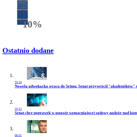
10%
Rabatu
Ostatnio dodane
16:24
Przejdź do artykułu:
Nowela adwokacka wraca do Sejmu, Senat przywrócił "akademików" 
16:15
Przejdź do artykułu:
Senat chce poprawek w ustawie wzmacniającej sądowy nadzór nad kon
08:01