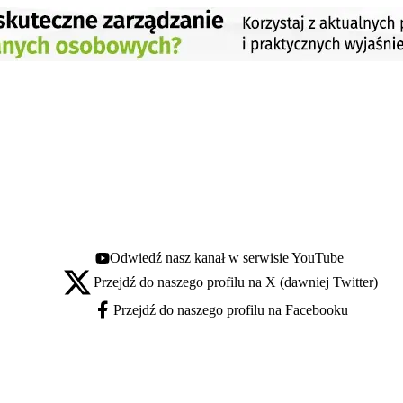
Odwiedź nasz kanał w serwisie YouTube
Youtube - otwiera się w nowej karcie
Przejdź do naszego profilu na X (dawniej Twitter)
X - otwiera się w nowej karcie
Przejdź do naszego profilu na Facebooku
Facebook - otwiera się w nowej karcie