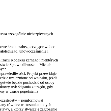
ństwa szczególnie niebezpiecznych
owe środki zabezpieczające wobec
ałoletniego, unowocześnienie i
izacji Kodeksu karnego i niektórych
rstwie Sprawiedliwości – Michał
nych.
sprawiedliwości. Projekt przewiduje
ędzie uzależnione od wniosku, jeżeli
ępstwie będzie pochodzić od osoby
kowy tryb ścigania z urzędu, gdy
ony w czasie popełnienia
przestępstw – poinformował
owany również w stosunku do tych
tawy, a którzy stwarzają zagrożenie