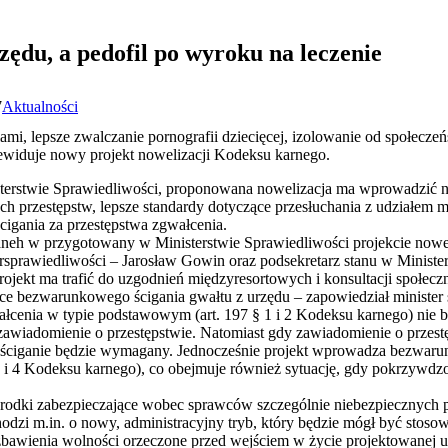
zędu, a pedofil po wyroku na leczenie
7
Aktualności
ami, lepsze zwalczanie pornografii dziecięcej, izolowanie od społecze
zewiduje nowy projekt nowelizacji Kodeksu karnego.
terstwie Sprawiedliwości, proponowana nowelizacja ma wprowadzić n
h przestępstw, lepsze standardy dotyczące przesłuchania z udziałem m
ścigania za przestępstwa zgwałcenia.
aneh w przygotowany w Ministerstwie Sprawiedliwości projekcie nowel
ersprawiedliwości – Jarosław Gowin oraz podsekretarz stanu w Ministe
ojekt ma trafić do uzgodnień międzyresortowych i konsultacji społecz
ce bezwarunkowego ścigania gwałtu z urzędu – zapowiedział minister 
ałcenia w typie podstawowym (art. 197 § 1 i 2 Kodeksu karnego) nie b
zawiadomienie o przestępstwie. Natomiast gdy zawiadomienie o przest
 ściganie będzie wymagany. Jednocześnie projekt wprowadza bezwarun
 3 i 4 Kodeksu karnego), co obejmuje również sytuację, gdy pokrzywdz
rodki zabezpieczające wobec sprawców szczególnie niebezpiecznych 
odzi m.in. o nowy, administracyjny tryb, który będzie mógł być stos
awienia wolności orzeczone przed wejściem w życie projektowanej us