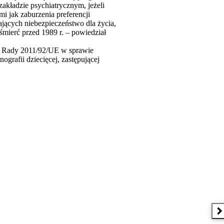
akładzie psychiatrycznym, jeżeli
i jak zaburzenia preferencji
ających niebezpieczeństwo dla życia,
śmierć przed 1989 r. – powiedział
 i Rady 2011/92/UE w sprawie
grafii dziecięcej, zastępującej
N