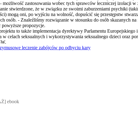
– możliwość zastosowania wobec tych sprawców leczniczej izolacji w z
nie stwierdzone, że w związku ze swoimi zaburzeniami psychiki (takim
ci) mogą oni, po wyjściu na wolność, dopuścić się przestępstw stwarz
ych osób. - Znaleźliśmy rozwiązanie w stosunku do osób skazanych na 
c powyższe propozycje.
 projektu to także implementacja dyrektywy Parlamentu Europejskiego
w celach seksualnych i wykorzystywania seksualnego dzieci oraz porno
SW.
rzymusowe leczenie zabójców po odbyciu kary
 Mateusz Jakubik, Rafał Prabucki - otwiera się w nowym oknie
Ż] ebook