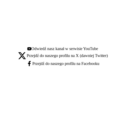
Odwiedź nasz kanał w serwisie YouTube
Youtube - otwiera się w nowej karcie
Przejdź do naszego profilu na X (dawniej Twitter)
X - otwiera się w nowej karcie
Przejdź do naszego profilu na Facebooku
Facebook - otwiera się w nowej karcie