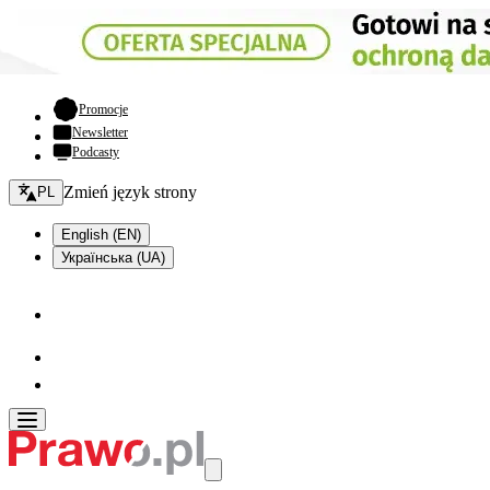
- otwiera się w nowej karcie
Promocje
Newsletter
Podcasty
Zmień język - bieżący:
Zmień język strony
PL
English (EN)
Українська (UA)