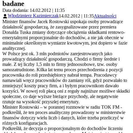
badane
Data dodania: 14.02.2012 | 11:35
Włodzimierz Kazimierczak
14.02.2012 | 11:35
Aktualności
Minister finansów Jacek Rostowski uspokaja osoby prowadzące
działalność gospodarczą, że zasygnalizowane przez premiera
Donalda Tuska zmiany dotyczące obciążenia składkami rentowo-
emerytalnymi proporcjonalnie do dochodów, a nie jak obecnie w
minimalnie określonym wymiarze kwotowym, jest dopiero w fazie
analitycznej.
W Polsce jest ok. 3 mln podmiotów zarejestrowanych jako
prowadzący działalność gospodarczą. Chodzi o firmy średnie i
małe. Z tej liczby 1,5 mln to firmy jednoosobowe, tzw. osoby
samozatrudnione. Kilka lat temu proces przechodzenia z pozycji
pracownika do roli przedsiębiorcy nabrał tempa. Pracodawcy
namawiali wręcz pracowników do zamiany ról, gdyż pozwalało to
zmniejszyć koszty pracy firm, a i byłym pracownikom dawało
korzyści. W nowej roli płacą oni z reguły najniższe możliwe składki
społeczne, co daje wyższe bieżące przychody, ale negatywnie
rzutuje na wysokość przyszłej emerytury.
Minister Rostowski – w porannej rozmowie w radiu TOK FM -
podkreślił, że ten proces analityczny prowadzony w ministerstwie
finansów dotyczy wielu liczb i danych, które trzeba przeliczyć w
różnych konfiguracjach.
Podkreślił, że decyzja o proporcjonalnym do dochodów liczeniu