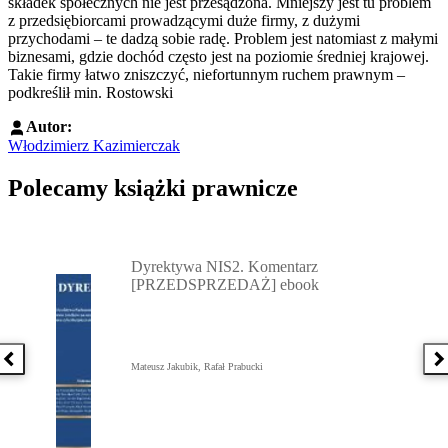
składek społecznych nie jest przesądzona. Mniejszy jest tu problem
z przedsiębiorcami prowadzącymi duże firmy, z dużymi
przychodami – te dadzą sobie radę. Problem jest natomiast z małymi
biznesami, gdzie dochód często jest na poziomie średniej krajowej.
Takie firmy łatwo zniszczyć, niefortunnym ruchem prawnym –
podkreślił min. Rostowski
Autor:
Włodzimierz Kazimierczak
Polecamy książki prawnicze
Przejdź do: Dyrektywa NIS2. Komentarz [PRZEDSPRZEDAŻ] ebook,
Dyrektywa NIS2. Komentarz
[PRZEDSPRZEDAŻ] ebook
Poprzednia książka
N
Mateusz Jakubik, Rafał Prabucki