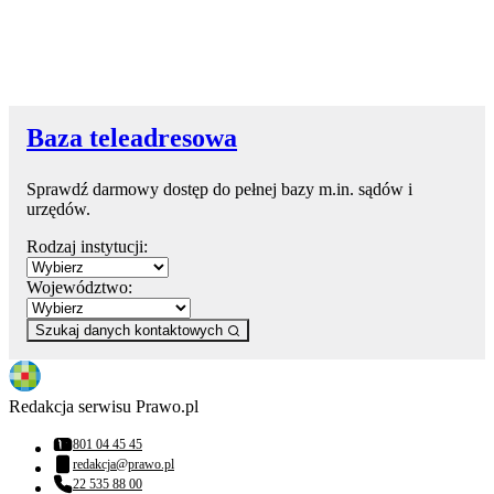
Baza teleadresowa
Sprawdź darmowy dostęp do pełnej bazy m.in. sądów i
urzędów.
Rodzaj instytucji:
Województwo:
Szukaj danych kontaktowych
Redakcja serwisu Prawo.pl
801 04 45 45
Numer telefonu:
redakcja@prawo.pl
Adres email:
22 535 88 00
Numer telefonu: