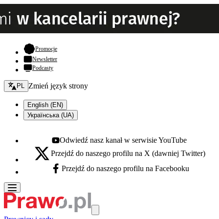
- otwiera się w nowej karcie
Promocje
Newsletter
Podcasty
Zmień język - bieżący:
Zmień język strony
PL
English (EN)
Українська (UA)
Odwiedź nasz kanał w serwisie YouTube
Youtube - otwiera się w nowej karcie
Przejdź do naszego profilu na X (dawniej Twitter)
X - otwiera się w nowej karcie
Przejdź do naszego profilu na Facebooku
Facebook - otwiera się w nowej karcie