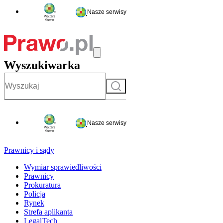
Nasze serwisy
Wyszukiwarka
Szukaj
Nasze serwisy
Prawnicy i sądy
Wymiar sprawiedliwości
Prawnicy
Prokuratura
Policja
Rynek
Strefa aplikanta
LegalTech