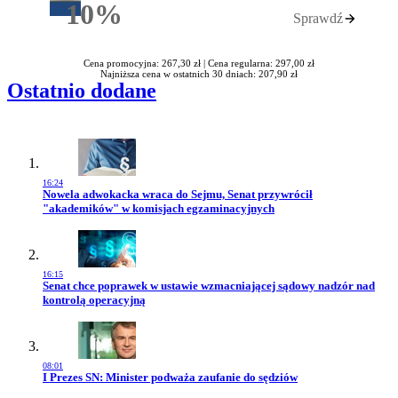
10%
Sprawdź
Rabatu
Cena promocyjna: 267,30 zł |
Cena regularna: 297,00 zł
Najniższa cena w ostatnich 30 dniach: 207,90 zł
Ostatnio dodane
16:24
Przejdź do artykułu:
Nowela adwokacka wraca do Sejmu, Senat przywrócił
"akademików" w komisjach egzaminacyjnych
16:15
Przejdź do artykułu:
Senat chce poprawek w ustawie wzmacniającej sądowy nadzór nad
kontrolą operacyjną
08:01
Przejdź do artykułu:
I Prezes SN: Minister podważa zaufanie do sędziów