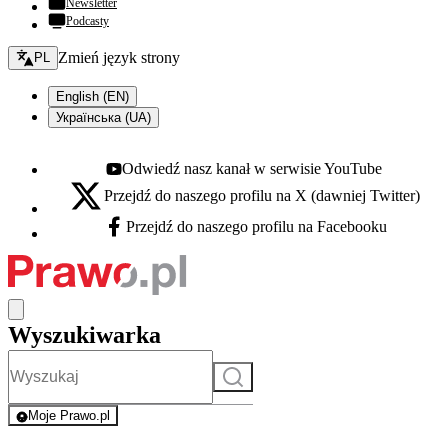
Newsletter
Podcasty
Zmień język - bieżący:
Zmień język strony
PL
English (EN)
Українська (UA)
Odwiedź nasz kanał w serwisie YouTube
Youtube - otwiera się w nowej karcie
Przejdź do naszego profilu na X (dawniej Twitter)
X - otwiera się w nowej karcie
Przejdź do naszego profilu na Facebooku
Facebook - otwiera się w nowej karcie
Wyszukiwarka
Szukaj
Moje Prawo.pl
- rejestracja i logowanie do serwisu