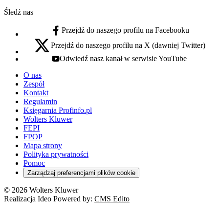
Śledź nas
Przejdź do naszego profilu na Facebooku
facebook - otwiera się w nowej karcie
Przejdź do naszego profilu na X (dawniej Twitter)
x - otwiera się w nowej karcie
Odwiedź nasz kanał w serwisie YouTube
youtube - otwiera się w nowej karcie
O nas
Zespół
Kontakt
Regulamin
Księgarnia Profinfo.pl
Wolters Kluwer
FEPI
FPOP
Mapa strony
Polityka prywatności
Pomoc
Zarządzaj preferencjami plików cookie
© 2026 Wolters Kluwer
Realizacja Ideo Powered by:
CMS Edito