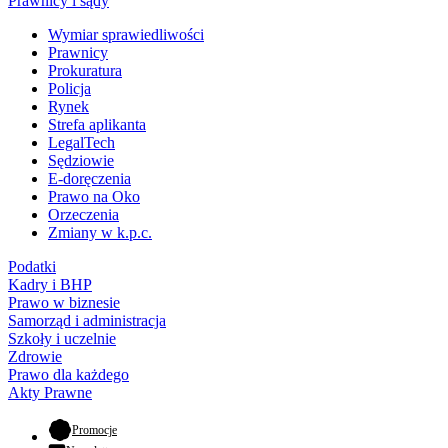
Prawnicy i sądy
Wymiar sprawiedliwości
Prawnicy
Prokuratura
Policja
Rynek
Strefa aplikanta
LegalTech
Sędziowie
E-doręczenia
Prawo na Oko
Orzeczenia
Zmiany w k.p.c.
Podatki
Kadry i BHP
Prawo w biznesie
Samorząd i administracja
Szkoły i uczelnie
Zdrowie
Prawo dla każdego
Akty Prawne
- otwiera się w nowej karcie
Promocje