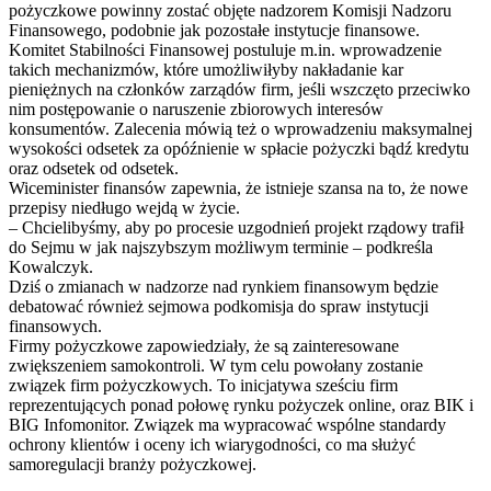
pożyczkowe powinny zostać objęte nadzorem Komisji Nadzoru
Finansowego, podobnie jak pozostałe instytucje finansowe.
Komitet Stabilności Finansowej postuluje m.in. wprowadzenie
takich mechanizmów, które umożliwiłyby nakładanie kar
pieniężnych na członków zarządów firm, jeśli wszczęto przeciwko
nim postępowanie o naruszenie zbiorowych interesów
konsumentów. Zalecenia mówią też o wprowadzeniu maksymalnej
wysokości odsetek za opóźnienie w spłacie pożyczki bądź kredytu
oraz odsetek od odsetek.
Wiceminister finansów zapewnia, że istnieje szansa na to, że nowe
przepisy niedługo wejdą w życie.
– Chcielibyśmy, aby po procesie uzgodnień projekt rządowy trafił
do Sejmu w jak najszybszym możliwym terminie – podkreśla
Kowalczyk.
Dziś o zmianach w nadzorze nad rynkiem finansowym będzie
debatować również sejmowa podkomisja do spraw instytucji
finansowych.
Firmy pożyczkowe zapowiedziały, że są zainteresowane
zwiększeniem samokontroli. W tym celu powołany zostanie
związek firm pożyczkowych. To inicjatywa sześciu firm
reprezentujących ponad połowę rynku pożyczek online, oraz BIK i
BIG Infomonitor. Związek ma wypracować wspólne standardy
ochrony klientów i oceny ich wiarygodności, co ma służyć
samoregulacji branży pożyczkowej.