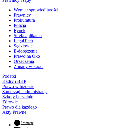
Prawnicy i sądy
Wymiar sprawiedliwości
Prawnicy
Prokuratura
Policja
Rynek
Strefa aplikanta
LegalTech
Sędziowie
E-doręczenia
Prawo na Oko
Orzeczenia
Zmiany w k.p.c.
Podatki
Kadry i BHP
Prawo w biznesie
Samorząd i administracja
Szkoły i uczelnie
Zdrowie
Prawo dla każdego
Akty Prawne
- otwiera się w nowej karcie
Promocje