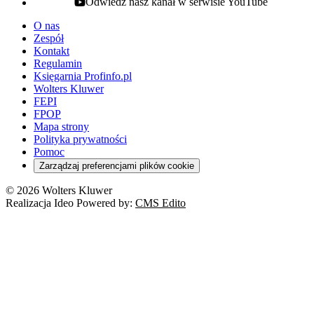
Odwiedź nasz kanał w serwisie YouTube
youtube - otwiera się w nowej karcie
O nas
Zespół
Kontakt
Regulamin
Księgarnia Profinfo.pl
Wolters Kluwer
FEPI
FPOP
Mapa strony
Polityka prywatności
Pomoc
Zarządzaj preferencjami plików cookie
© 2026 Wolters Kluwer
Realizacja Ideo Powered by:
CMS Edito