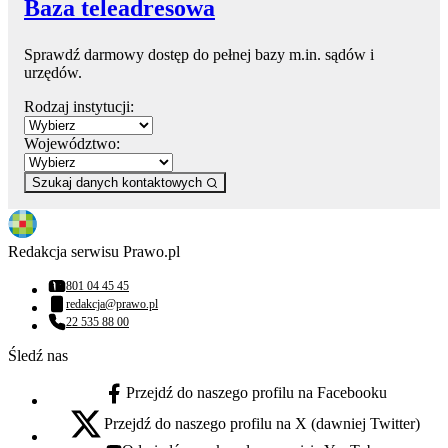
Baza teleadresowa
Sprawdź darmowy dostęp do pełnej bazy m.in. sądów i
urzędów.
Rodzaj instytucji:
Województwo:
Szukaj danych kontaktowych
Redakcja serwisu Prawo.pl
801 04 45 45
Numer telefonu:
redakcja@prawo.pl
Adres email:
22 535 88 00
Numer telefonu:
Śledź nas
Przejdź do naszego profilu na Facebooku
facebook - otwiera się w nowej karcie
Przejdź do naszego profilu na X (dawniej Twitter)
x - otwiera się w nowej karcie