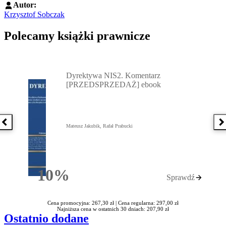
Autor:
Krzysztof Sobczak
Polecamy książki prawnicze
Przejdź do: Dyrektywa NIS2. Komentarz [PRZEDSPRZEDAŻ] ebook,
Dyrektywa NIS2. Komentarz
[PRZEDSPRZEDAŻ] ebook
Poprzednia książka
N
Mateusz Jakubik, Rafał Prabucki
10%
Sprawdź
Rabatu
Cena promocyjna: 267,30 zł |
Cena regularna: 297,00 zł
Najniższa cena w ostatnich 30 dniach: 207,90 zł
Ostatnio dodane