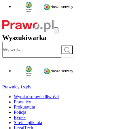
Nasze serwisy
Wyszukiwarka
Szukaj
Nasze serwisy
Prawnicy i sądy
Wymiar sprawiedliwości
Prawnicy
Prokuratura
Policja
Rynek
Strefa aplikanta
LegalTech