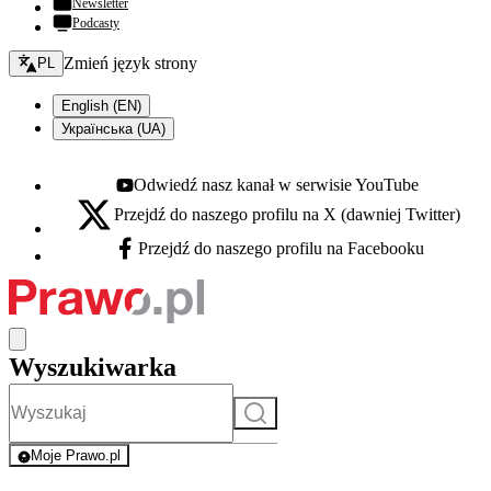
Newsletter
Podcasty
Zmień język - bieżący:
Zmień język strony
PL
English (EN)
Українська (UA)
Odwiedź nasz kanał w serwisie YouTube
Youtube - otwiera się w nowej karcie
Przejdź do naszego profilu na X (dawniej Twitter)
X - otwiera się w nowej karcie
Przejdź do naszego profilu na Facebooku
Facebook - otwiera się w nowej karcie
Wyszukiwarka
Szukaj
Moje Prawo.pl
- rejestracja i logowanie do serwisu