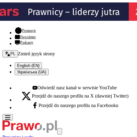
- otwiera się w nowej karcie
Promocje
Newsletter
Podcasty
Zmień język - bieżący:
Zmień język strony
PL
English (EN)
Українська (UA)
Odwiedź nasz kanał w serwisie YouTube
Youtube - otwiera się w nowej karcie
Przejdź do naszego profilu na X (dawniej Twitter)
X - otwiera się w nowej karcie
Przejdź do naszego profilu na Facebooku
Facebook - otwiera się w nowej karcie