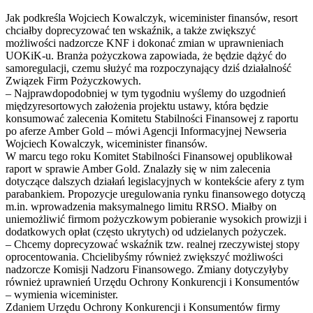
Jak podkreśla Wojciech Kowalczyk, wiceminister finansów, resort
chciałby doprecyzować ten wskaźnik, a także zwiększyć
możliwości nadzorcze KNF i dokonać zmian w uprawnieniach
UOKiK-u. Branża pożyczkowa zapowiada, że będzie dążyć do
samoregulacji, czemu służyć ma rozpoczynający dziś działalność
Związek Firm Pożyczkowych.
– Najprawdopodobniej w tym tygodniu wyślemy do uzgodnień
międzyresortowych założenia projektu ustawy, która będzie
konsumować zalecenia Komitetu Stabilności Finansowej z raportu
po aferze Amber Gold – mówi Agencji Informacyjnej Newseria
Wojciech Kowalczyk, wiceminister finansów.
W marcu tego roku Komitet Stabilności Finansowej opublikował
raport w sprawie Amber Gold. Znalazły się w nim zalecenia
dotyczące dalszych działań legislacyjnych w kontekście afery z tym
parabankiem. Propozycje uregulowania rynku finansowego dotyczą
m.in. wprowadzenia maksymalnego limitu RRSO. Miałby on
uniemożliwić firmom pożyczkowym pobieranie wysokich prowizji i
dodatkowych opłat (często ukrytych) od udzielanych pożyczek.
– Chcemy doprecyzować wskaźnik tzw. realnej rzeczywistej stopy
oprocentowania. Chcielibyśmy również zwiększyć możliwości
nadzorcze Komisji Nadzoru Finansowego. Zmiany dotyczyłyby
również uprawnień Urzędu Ochrony Konkurencji i Konsumentów
– wymienia wiceminister.
Zdaniem Urzędu Ochrony Konkurencji i Konsumentów firmy